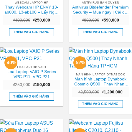
WEBCAM LAPTOP HP
ANTIVIRUS BẢN QUYỀN
Thay Webcam HP ENVY 13-
Antivirus Bitdefender Premium
ab000, 13-ab100 – Lấy Ngay
Security – Mua ngay | Cài đặt
TPHCM Giá Rẻ
tận nơi TPHCM
Giá
Giá
Giá
Giá
₫
400,000
₫
250,000
₫
890,000
₫
590,000
gốc
hiện
gốc
hiện
là:
tại
là:
tại
₫400,000.
là:
₫890,000.
là:
THÊM VÀO GIỎ HÀNG
THÊM VÀO GIỎ HÀNG
₫250,000.
₫590,0
-40%
-52%
LOA LAPTOP VAIO
Loa Laptop VAIO P Series
MAN HINH LAPTOP DYNABOOK
VPC-P11, VPC-P21
Màn hình Laptop Dynabook
Qosmio Q500 | Thay Nhanh
Giá
Giá
₫
250,000
₫
150,000
gốc
hiện
Tại Cửa Hàng TPHCM
Giá
Giá
là:
tại
₫
2,500,000
₫
1,200,000
gốc
hiện
₫250,000.
là:
THÊM VÀO GIỎ HÀNG
là:
tại
₫150,000.
₫2,500,000.
là:
THÊM VÀO GIỎ HÀNG
₫1,2