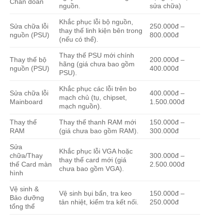
Chẩn đoán
nguồn.
sửa chữa)
Khắc phục lỗi bộ nguồn,
Sửa chữa lỗi
250.000đ –
thay thế linh kiện bên trong
nguồn (PSU)
800.000đ
(nếu có thể).
Thay thế PSU mới chính
Thay thế bộ
200.000đ –
hãng (giá chưa bao gồm
nguồn (PSU)
400.000đ
PSU).
Khắc phục các lỗi trên bo
Sửa chữa lỗi
400.000đ –
mạch chủ (tụ, chipset,
Mainboard
1.500.000đ
mạch nguồn).
Thay thế
Thay thế thanh RAM mới
150.000đ –
RAM
(giá chưa bao gồm RAM).
300.000đ
Sửa
Khắc phục lỗi VGA hoặc
chữa/Thay
300.000đ –
thay thế card mới (giá
thế Card màn
2.500.000đ
chưa bao gồm VGA).
hình
Vệ sinh &
Vệ sinh bụi bẩn, tra keo
150.000đ –
Bảo dưỡng
tản nhiệt, kiểm tra kết nối.
250.000đ
tổng thể