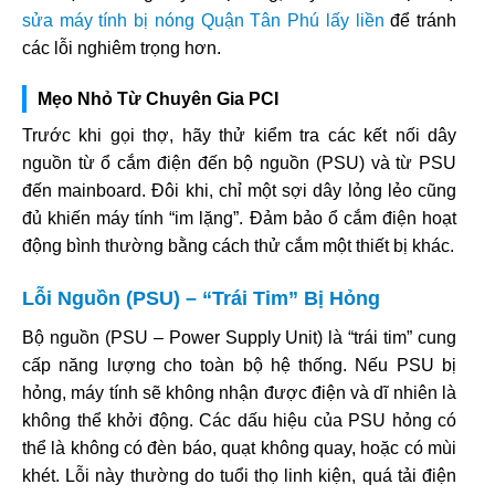
sửa máy tính bị nóng Quận Tân Phú lấy liền
để tránh
các lỗi nghiêm trọng hơn.
Mẹo Nhỏ Từ Chuyên Gia PCI
Trước khi gọi thợ, hãy thử kiểm tra các kết nối dây
nguồn từ ổ cắm điện đến bộ nguồn (PSU) và từ PSU
đến mainboard. Đôi khi, chỉ một sợi dây lỏng lẻo cũng
đủ khiến máy tính “im lặng”. Đảm bảo ổ cắm điện hoạt
động bình thường bằng cách thử cắm một thiết bị khác.
Lỗi Nguồn (PSU) – “Trái Tim” Bị Hỏng
Bộ nguồn (PSU – Power Supply Unit) là “trái tim” cung
cấp năng lượng cho toàn bộ hệ thống. Nếu PSU bị
hỏng, máy tính sẽ không nhận được điện và dĩ nhiên là
không thể khởi động. Các dấu hiệu của PSU hỏng có
thể là không có đèn báo, quạt không quay, hoặc có mùi
khét. Lỗi này thường do tuổi thọ linh kiện, quá tải điện