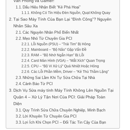
Văn Phòng và Gamer!
Dấu Hiệu Nhận Biết “Kẻ Phá Hoại”
Không Có Tín Hiệu Đèn Nguồn, Quạt Không Quay
Tại Sao Máy Tính Của Bạn Lại “Đình Công”? Nguyên
Nhân Sâu Xa
Các Nguyên Nhân Phổ Biến Nhất
Mẹo Nhỏ Từ Chuyên Gia PCI
Lỗi Nguồn (PSU) – “Trái Tim” Bị Hỏng
Mainboard – “Bộ Não” Gặp Vấn Đề
RAM – “Bộ Nhớ Ngắn Hạn” Bị Lỗi
Card Màn Hình (VGA) – “Mắt Xích” Quan Trọng
CPU – “Bộ Vi Xử Lý” Quá Nhiệt Hoặc Hỏng
Các Lỗi Phần Mềm, Driver – “Kẻ Thù Thầm Lặng”
Những Sai Lầm Khi Tự Sửa Chữa Tại Nhà
Cảnh Báo Từ PCI
Dịch Vụ Sửa máy tính Máy Tính Không Lên Nguồn Tại
Quận 4 – Xử Lý Tận Nơi Của PCI: Giải Pháp Toàn
Diện
Quy Trình Sửa Chữa Chuyên Nghiệp, Minh Bạch
Lời Khuyên Từ Chuyên Gia PCI
Lợi Ích Khi Chọn PCI – Đối Tác Tin Cậy Của Bạn