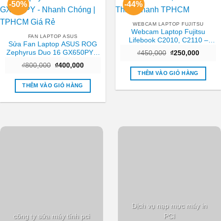
-50%
-44%
WEBCAM LAPTOP FUJITSU
Webcam Laptop Fujitsu
FAN LAPTOP ASUS
Lifebook C2010, C2110 –
Sửa Fan Laptop ASUS ROG
Thay Nhanh TPHCM
Zephyrus Duo 16 GX650PY –
Giá
Giá
₫
450,000
₫
250,000
gốc
hiện
Nhanh Chóng | TPHCM Giá
Giá
Giá
₫
800,000
₫
400,000
là:
tại
Rẻ
gốc
hiện
₫450,000.
là:
THÊM VÀO GIỎ HÀNG
là:
tại
₫250,0
₫800,000.
là:
THÊM VÀO GIỎ HÀNG
₫400,000.
Dịch vụ nạp mực máy in
công ty sửa máy tính pci
PCI