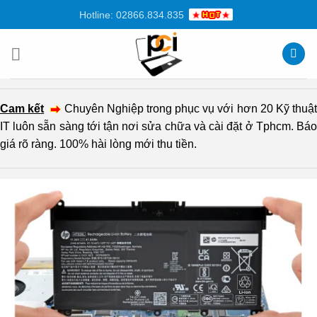
Chuyển
Hotline: 02866.834.835
đến
nội
dung
Cam kết
Chuyên Nghiệp trong phục vụ với hơn 20 Kỹ thuậ
IT luôn sẵn sàng tới tận nơi sửa chữa và cài đặt ở Tphcm. Báo
giá rõ ràng. 100% hài lòng mới thu tiền.