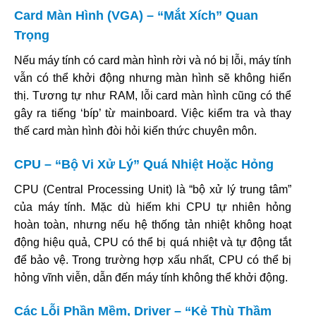
Card Màn Hình (VGA) – “Mắt Xích” Quan
Trọng
Nếu máy tính có card màn hình rời và nó bị lỗi, máy tính
vẫn có thể khởi động nhưng màn hình sẽ không hiển
thị. Tương tự như RAM, lỗi card màn hình cũng có thể
gây ra tiếng ‘bíp’ từ mainboard. Việc kiểm tra và thay
thế card màn hình đòi hỏi kiến thức chuyên môn.
CPU – “Bộ Vi Xử Lý” Quá Nhiệt Hoặc Hỏng
CPU (Central Processing Unit) là “bộ xử lý trung tâm”
của máy tính. Mặc dù hiếm khi CPU tự nhiên hỏng
hoàn toàn, nhưng nếu hệ thống tản nhiệt không hoạt
động hiệu quả, CPU có thể bị quá nhiệt và tự động tắt
để bảo vệ. Trong trường hợp xấu nhất, CPU có thể bị
hỏng vĩnh viễn, dẫn đến máy tính không thể khởi động.
Các Lỗi Phần Mềm, Driver – “Kẻ Thù Thầm