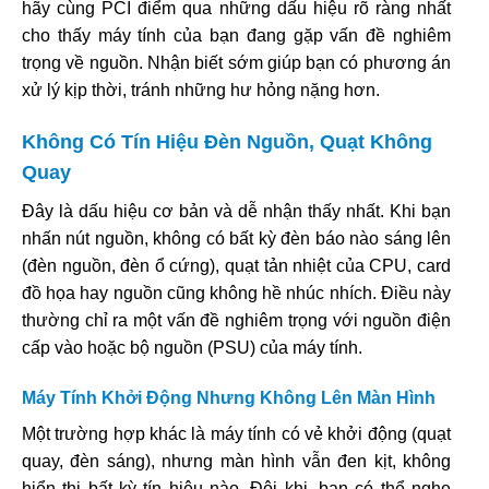
hãy cùng PCI điểm qua những dấu hiệu rõ ràng nhất
cho thấy máy tính của bạn đang gặp vấn đề nghiêm
trọng về nguồn. Nhận biết sớm giúp bạn có phương án
xử lý kịp thời, tránh những hư hỏng nặng hơn.
Không Có Tín Hiệu Đèn Nguồn, Quạt Không
Quay
Đây là dấu hiệu cơ bản và dễ nhận thấy nhất. Khi bạn
nhấn nút nguồn, không có bất kỳ đèn báo nào sáng lên
(đèn nguồn, đèn ổ cứng), quạt tản nhiệt của CPU, card
đồ họa hay nguồn cũng không hề nhúc nhích. Điều này
thường chỉ ra một vấn đề nghiêm trọng với nguồn điện
cấp vào hoặc bộ nguồn (PSU) của máy tính.
Máy Tính Khởi Động Nhưng Không Lên Màn Hình
Một trường hợp khác là máy tính có vẻ khởi động (quạt
quay, đèn sáng), nhưng màn hình vẫn đen kịt, không
hiển thị bất kỳ tín hiệu nào. Đôi khi, bạn có thể nghe