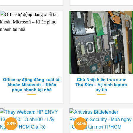
Office tự động đăng xuất tài
Chú Nhật kiến trúc sư ở
khoản Microsoft – Khắc
Thủ Đức – Vệ sinh laptop
phục nhanh tại nhà
uy tín
-38%
-34%