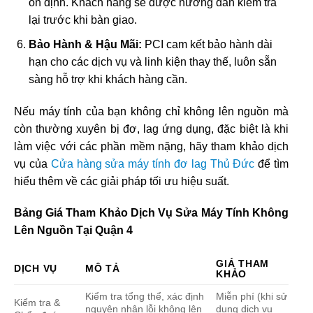
ổn định. Khách hàng sẽ được hướng dẫn kiểm tra
lại trước khi bàn giao.
Bảo Hành & Hậu Mãi:
PCI cam kết bảo hành dài
hạn cho các dịch vụ và linh kiện thay thế, luôn sẵn
sàng hỗ trợ khi khách hàng cần.
Nếu máy tính của bạn không chỉ không lên nguồn mà
còn thường xuyên bị đơ, lag ứng dụng, đặc biệt là khi
làm việc với các phần mềm nặng, hãy tham khảo dịch
vụ của
Cửa hàng sửa máy tính đơ lag Thủ Đức
để tìm
hiểu thêm về các giải pháp tối ưu hiệu suất.
Bảng Giá Tham Khảo Dịch Vụ Sửa Máy Tính Không
Lên Nguồn Tại Quận 4
GIÁ THAM
DỊCH VỤ
MÔ TẢ
KHẢO
Kiểm tra tổng thể, xác định
Miễn phí (khi sử
Kiểm tra &
nguyên nhân lỗi không lên
dụng dịch vụ