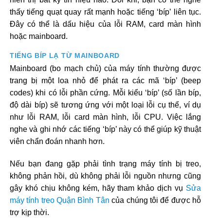
thấy tiếng quạt quay rất mạnh hoặc tiếng ‘bíp’ liên tục.
Đây có thể là dấu hiệu của lỗi RAM, card màn hình
hoặc mainboard.
TIẾNG BÍP LẠ TỪ MAINBOARD
Mainboard (bo mạch chủ) của máy tính thường được
trang bị một loa nhỏ để phát ra các mã ‘bíp’ (beep
codes) khi có lỗi phần cứng. Mỗi kiểu ‘bíp’ (số lần bíp,
độ dài bíp) sẽ tương ứng với một loại lỗi cụ thể, ví dụ
như lỗi RAM, lỗi card màn hình, lỗi CPU. Việc lắng
nghe và ghi nhớ các tiếng ‘bíp’ này có thể giúp kỹ thuật
viên chẩn đoán nhanh hơn.
Nếu bạn đang gặp phải tình trạng máy tính bị treo,
không phản hồi, dù không phải lỗi nguồn nhưng cũng
gây khó chịu không kém, hãy tham khảo dịch vụ
Sửa
máy tính treo Quận Bình Tân
của chúng tôi để được hỗ
trợ kịp thời.