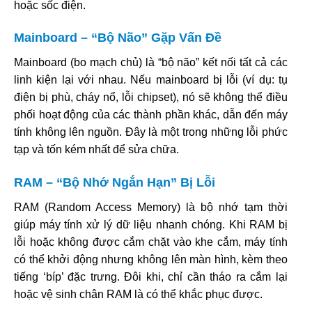
hoặc sốc điện.
Mainboard – “Bộ Não” Gặp Vấn Đề
Mainboard (bo mạch chủ) là “bộ não” kết nối tất cả các
linh kiện lại với nhau. Nếu mainboard bị lỗi (ví dụ: tụ
điện bị phù, cháy nổ, lỗi chipset), nó sẽ không thể điều
phối hoạt động của các thành phần khác, dẫn đến máy
tính không lên nguồn. Đây là một trong những lỗi phức
tạp và tốn kém nhất để sửa chữa.
RAM – “Bộ Nhớ Ngắn Hạn” Bị Lỗi
RAM (Random Access Memory) là bộ nhớ tạm thời
giúp máy tính xử lý dữ liệu nhanh chóng. Khi RAM bị
lỗi hoặc không được cắm chặt vào khe cắm, máy tính
có thể khởi động nhưng không lên màn hình, kèm theo
tiếng ‘bíp’ đặc trưng. Đôi khi, chỉ cần tháo ra cắm lại
hoặc vệ sinh chân RAM là có thể khắc phục được.