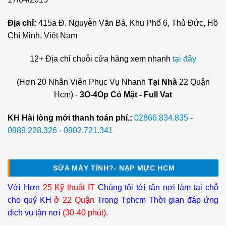
Địa chỉ:
415a Đ. Nguyễn Văn Bá, Khu Phố 6, Thủ Đức, Hồ
Chí Minh, Việt Nam
12+ Địa chỉ chuỗi cửa hàng xem nhanh
tại đây
(Hơn 20 Nhân Viên Phục Vụ Nhanh
Tại Nhà
22 Quận
Hcm) -
3O-4Op Có Mặt - Full Vat
KH Hài lòng mới thanh toán phí.:
02866.834.835
-
0989.228.326
-
0902.721.341
SỬA MÁY TÍNH?- NẠP MỰC HCM
Với Hơn
25 Kỹ thuật IT
Chúng tôi tới tận nơi làm tại chỗ
cho quý KH
ở 22 Quận
Trong Tphcm Thời gian đáp ứng
dịch vụ tận nơi
(30-40 phút)
.