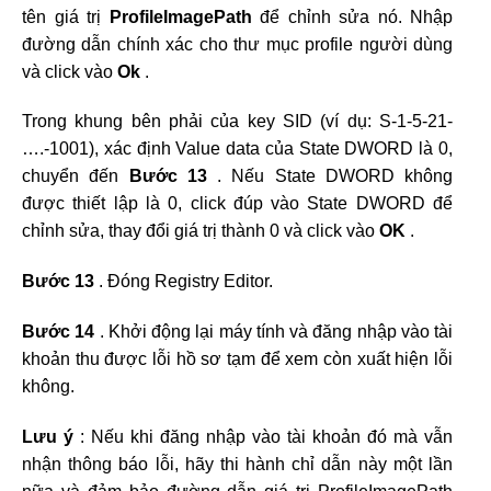
tên giá trị
ProfileImagePath
để chỉnh sửa nó. Nhập
đường dẫn chính xác cho thư mục profile người dùng
và click vào
Ok
.
Trong khung bên phải của key SID (ví dụ: S-1-5-21-
….-1001), xác định Value data của State DWORD là 0,
chuyển đến
Bước 13
. Nếu State DWORD không
được thiết lập là 0, click đúp vào State DWORD để
chỉnh sửa, thay đổi giá trị thành 0 và click vào
OK
.
Bước 13
. Đóng Registry Editor.
Bước 14
. Khởi động lại máy tính và đăng nhập vào tài
khoản thu được lỗi hồ sơ tạm để xem còn xuất hiện lỗi
không.
Lưu ý
: Nếu khi đăng nhập vào tài khoản đó mà vẫn
nhận thông báo lỗi, hãy thi hành chỉ dẫn này một lần