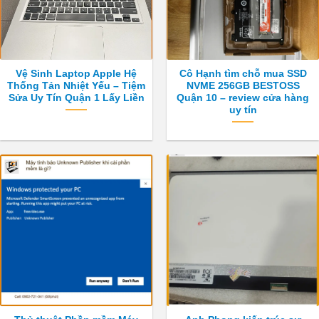
Vệ Sinh Laptop Apple Hệ
Cô Hạnh tìm chỗ mua SSD
Thống Tản Nhiệt Yếu – Tiệm
NVME 256GB BESTOSS
Sửa Uy Tín Quận 1 Lấy Liền
Quận 10 – review cửa hàng
uy tín