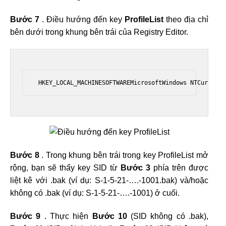
Bước 7
. Điều hướng đến key
ProfileList
theo địa chỉ
bên dưới trong khung bên trái của Registry Editor.
 HKEY_LOCAL_MACHINESOFTWAREMicrosoftWindows NTCurrentV
Bước 8
. Trong khung bên trái trong key ProfileList mở
rộng, bạn sẽ thấy key SID từ
Bước 3
phía trên được
liệt kê với .bak (ví dụ: S-1-5-21-….-1001.bak) và/hoặc
không có .bak (ví dụ: S-1-5-21-….-1001) ở cuối.
Bước 9
. Thực hiện
Bước 10
(SID không có .bak),