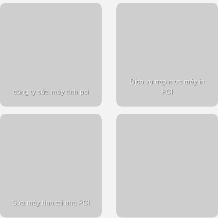
Dịch vụ nạp mực máy in
công ty sửa máy tính pci
PCI
Sửa máy tính tại nhà PCI