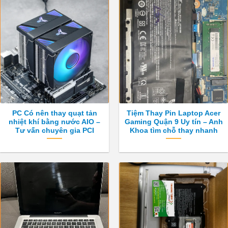
PC Có nên thay quạt tản
Tiệm Thay Pin Laptop Acer
nhiệt khí bằng nước AIO –
Gaming Quận 9 Uy tín – Anh
Tư vấn chuyên gia PCI
Khoa tìm chỗ thay nhanh