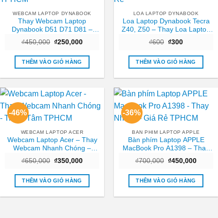
WEBCAM LAPTOP DYNABOOK
LOA LAPTOP DYNABOOK
Thay Webcam Laptop
Loa Laptop Dynabook Tecra
Dynabook D51 D71 D81 –
Z40, Z50 – Thay Loa Laptop
Nhanh chóng Trung tâm
TPHCM Nhanh, Giá Rẻ
Giá
Giá
Giá
Giá
₫
450,000
₫
250,000
₫
600
₫
300
TPHCM
gốc
hiện
gốc
hiện
là:
tại
là:
tại
₫450,000.
là:
₫600.
là:
THÊM VÀO GIỎ HÀNG
THÊM VÀO GIỎ HÀNG
₫250,000.
₫300.
-46%
-36%
WEBCAM LAPTOP ACER
BAN PHIM LAPTOP APPLE
Webcam Laptop Acer – Thay
Bàn phím Laptop APPLE
Webcam Nhanh Chóng –
MacBook Pro A1398 – Thay
Trung Tâm TPHCM
Nhanh – Giá Rẻ TPHCM
Giá
Giá
Giá
Giá
₫
650,000
₫
350,000
₫
700,000
₫
450,000
gốc
hiện
gốc
hiện
là:
tại
là:
tại
₫650,000.
là:
₫700,000.
là:
THÊM VÀO GIỎ HÀNG
THÊM VÀO GIỎ HÀNG
₫350,000.
₫450,0