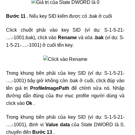
Bước 11
. Nếu key SID kiếm được có .bak ở cuối
Click chuột phải vào key SID (ví dụ: S-1-5-21-
….-1001.bak), click vào
Rename
và xóa
.bak
(ví dụ: S-
1-5-21-….-1001) ở cuối tên key.
Trong khung bên phải của key SID (ví dụ: S-1-5-21-
….-1001) bây giờ không còn .bak ở cuối, click đúp vào
tên giá trị
ProfileImagePath
để chỉnh sửa nó. Nhập
đường dẫn đúng của thư mục profile người dùng và
click vào
Ok
.
Trong khung bên phải của key SID (ví dụ: S-1-5-21-
….-1001), định vị
Value data
của State DWORD là 0,
chuyển đến
Bước 13
.