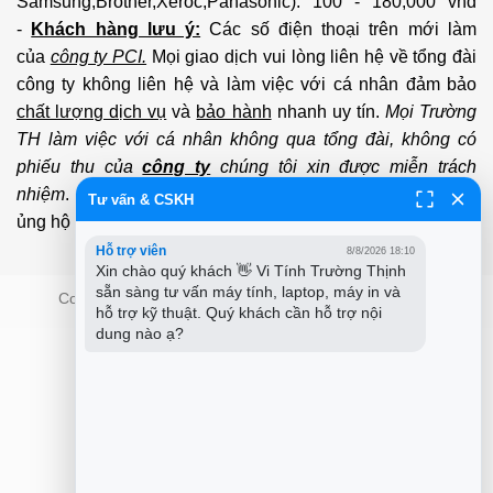
Samsung,Brother,Xeroc,Panasonic): 100 - 180,000 vnđ
-
Khách hàng lưu ý:
Các số điện thoại trên mới làm
của
công ty PCI.
Mọi giao dịch vui lòng liên hệ về tổng đài
công ty không liên hệ và làm việc với cá nhân đảm bảo
chất lượng dịch vụ
và
bảo hành
nhanh uy tín.
Mọi Trường
TH làm việc với cá nhân không qua tổng đài, không có
phiếu thu của
công ty
chúng tôi xin được miễn trách
nhiệm
. Trân trọng cảm ơn quý Kh đã và đang tin tưởng
Tư vấn & CSKH
ủng hộ
PCI
chúng tôi.
Hỗ trợ viên
8/8/2026 18:10
Xin chào quý khách 👋 Vi Tính Trường Thịnh 
sẵn sàng tư vấn máy tính, laptop, máy in và 
Copyright 2026 ©
PCI Co.,ltd - Trường Thịnh Group
hỗ trợ kỹ thuật. Quý khách cần hỗ trợ nội 
dung nào ạ?