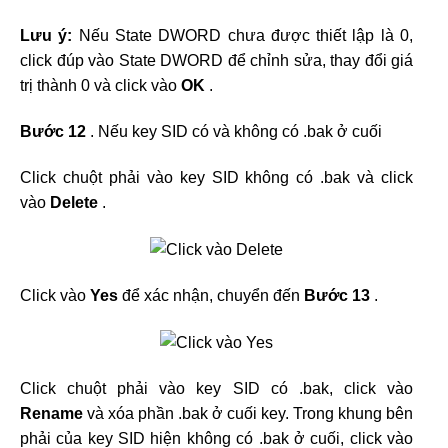
Lưu ý:
Nếu State DWORD chưa được thiết lập là 0,
click đúp vào State DWORD để chỉnh sửa, thay đổi giá
trị thành 0 và click vào
OK
.
Bước 12
. Nếu key SID có và không có .bak ở cuối
Click chuột phải vào key SID không có .bak và click
vào
Delete
.
Click vào
Yes
để xác nhận, chuyển đến
Bước 13
.
Click chuột phải vào key SID có .bak, click vào
Rename
và xóa phần .bak ở cuối key. Trong khung bên
phải của key SID hiện không có .bak ở cuối, click vào