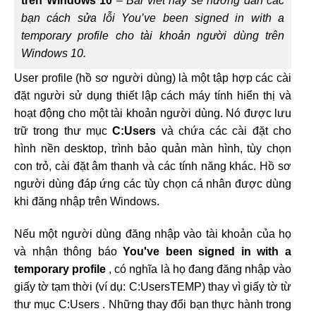
trên Windows 10
–
Bài viết này sẽ hướng dẫn các
bạn cách sửa lỗi You’ve been signed in with a
temporary profile cho tài khoản người dùng trên
Windows 10.
User profile (hồ sơ người dùng) là một tập hợp các cài
đặt người sử dụng thiết lập cách máy tính hiển thị và
hoạt động cho một tài khoản người dùng. Nó được lưu
trữ trong thư mục
C:Users
và chứa các cài đặt cho
hình nền desktop, trình bảo quản màn hình, tùy chọn
con trỏ, cài đặt âm thanh và các tính năng khác. Hồ sơ
người dùng đáp ứng các tùy chọn cá nhân được dùng
khi đăng nhập trên Windows.
Nếu một người dùng đăng nhập vào tài khoản của họ
và nhận thông báo
You've been signed in with a
temporary profile
, có nghĩa là họ đang đăng nhập vào
giấy tờ tạm thời (ví dụ: C:UsersTEMP) thay vì giấy tờ từ
thư mục C:Users
. Những thay đổi bạn thực hành trong