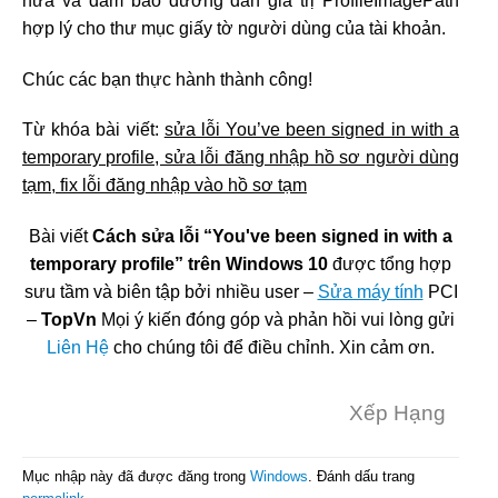
nữa và đảm bảo đường dẫn giá trị ProfileImagePath
hợp lý cho thư mục giấy tờ người dùng của tài khoản.
Chúc các bạn thực hành thành công!
Từ khóa bài viết:
sửa lỗi You’ve been signed in with a
temporary profile, sửa lỗi đăng nhập hồ sơ người dùng
tạm, fix lỗi đăng nhập vào hồ sơ tạm
Bài viết
Cách sửa lỗi “You've been signed in with a
temporary profile” trên Windows 10
được tổng hợp
sưu tầm và biên tập bởi nhiều user –
Sửa máy tính
PCI
–
TopVn
Mọi ý kiến đóng góp và phản hồi vui lòng gửi
Liên Hệ
cho chúng tôi để điều chỉnh. Xin cảm ơn.
Xếp Hạng
Mục nhập này đã được đăng trong
Windows
. Đánh dấu trang