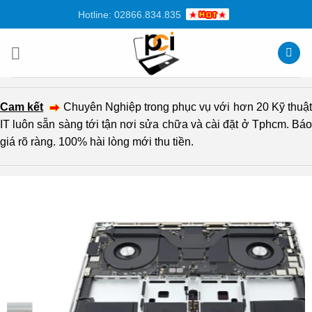
Chuyển
Hotline: 02866.834.835
đến
nội
dung
Cam kết
Chuyên Nghiệp trong phục vụ với hơn 20 Kỹ thuậ
IT luôn sẵn sàng tới tận nơi sửa chữa và cài đặt ở Tphcm. Báo
giá rõ ràng. 100% hài lòng mới thu tiền.