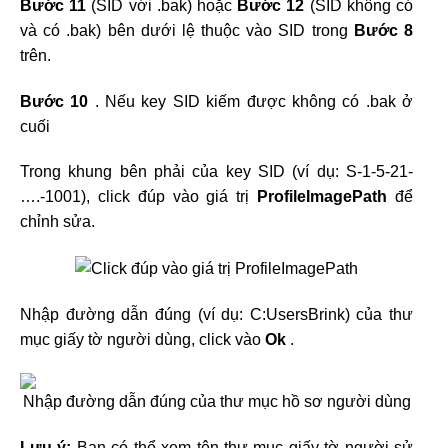
Bước 11
(SID với .bak) hoặc
Bước 12
(SID không có
và có .bak) bên dưới lệ thuộc vào SID trong
Bước 8
trên.
Bước 10
. Nếu key SID kiếm được không có .bak ở
cuối
Trong khung bên phải của key SID (ví dụ: S-1-5-21-
….-1001), click đúp vào giá trị
ProfileImagePath
để
chỉnh sửa.
Nhập đường dẫn đúng (ví dụ: C:UsersBrink) của thư
mục giấy tờ người dùng, click vào
Ok
.
Lưu ý:
Bạn có thể xem tên thư mục giấy tờ người sử