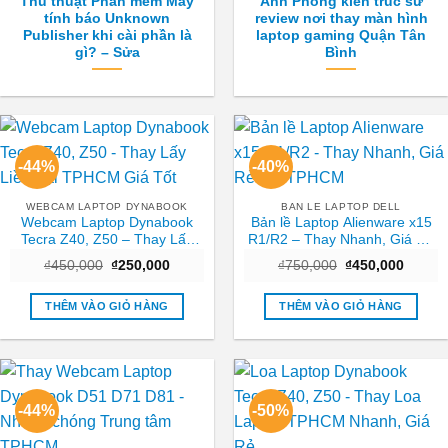
Thủ thuật Phần mềm Máy
Anh Phong kiến trúc sư
tính báo Unknown
review nơi thay màn hình
Publisher khi cài phần là
laptop gaming Quận Tân
gì? – Sửa
Bình
-44%
-40%
WEBCAM LAPTOP DYNABOOK
BAN LE LAPTOP DELL
Webcam Laptop Dynabook
Bản lề Laptop Alienware x15
Tecra Z40, Z50 – Thay Lấy
R1/R2 – Thay Nhanh, Giá Rẻ
Liền Tại TPHCM Giá Tốt
Tại TPHCM
Giá
Giá
Giá
Giá
₫
450,000
₫
250,000
₫
750,000
₫
450,000
gốc
hiện
gốc
hiện
là:
tại
là:
tại
₫450,000.
là:
₫750,000.
là:
THÊM VÀO GIỎ HÀNG
THÊM VÀO GIỎ HÀNG
₫250,000.
₫450,0
-44%
-50%