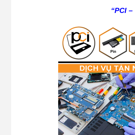
“PCI –