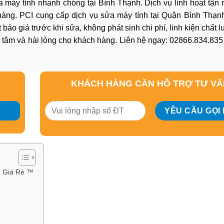
 máy tính nhanh chóng tại Bình Thạnh. Dịch vụ linh hoạt tận n
h hàng. PCI cung cấp dịch vụ sửa máy tính tại Quận Bình Thạn
 báo giá trước khi sửa, không phát sinh chi phí, linh kiện chất 
 tâm và hài lòng cho khách hàng. Liên hệ ngay: 02866.834.83
KHÁCH HÀNG CẦN HỖ TRỢ TƯ V
ụ Giá Rẻ ™