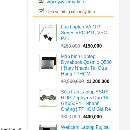
Sửa nguồn máy tính
dịch vụ nâng cấp máy tính
Loa Laptop VAIO P
Series VPC-P11, VPC-
P21
Giá
Giá
₫
250,000
₫
150,000
gốc
hiện
Màn hình Laptop
là:
tại
Dynabook Qosmio Q500
₫250,000.
là:
| Thay Nhanh Tại Cửa
₫150,000.
Hàng TPHCM
Giá
Giá
₫
2,500,000
₫
1,200,000
gốc
hiện
Sửa Fan Laptop ASUS
là:
tại
ROG Zephyrus Duo 16
₫2,500,000.
là:
GX650PY - Nhanh
₫1,200,00
Chóng | TPHCM Giá Rẻ
Giá
Giá
₫
800,000
₫
400,000
gốc
hiện
Webcam Laptop Fujitsu
là:
tại
hiết bị sẽ