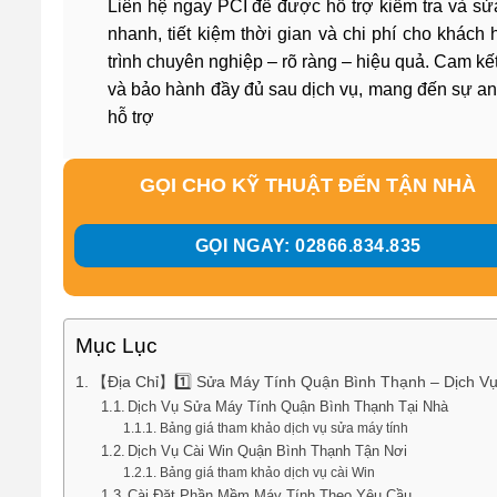
Liên hệ ngay PCI để được hỗ trợ kiểm tra và sửa
nhanh, tiết kiệm thời gian và chi phí cho khác
trình chuyên nghiệp – rõ ràng – hiệu quả. Cam kết
và bảo hành đầy đủ sau dịch vụ, mang đến sự an
hỗ trợ
GỌI CHO KỸ THUẬT ĐẾN TẬN NHÀ
GỌI NGAY: 02866.834.835
Mục Lục
【Địa Chỉ】1️⃣ Sửa Máy Tính Quận Bình Thạnh – Dịch V
Dịch Vụ Sửa Máy Tính Quận Bình Thạnh Tại Nhà
Bảng giá tham khảo dịch vụ sửa máy tính
Dịch Vụ Cài Win Quận Bình Thạnh Tận Nơi
Bảng giá tham khảo dịch vụ cài Win
Cài Đặt Phần Mềm Máy Tính Theo Yêu Cầu