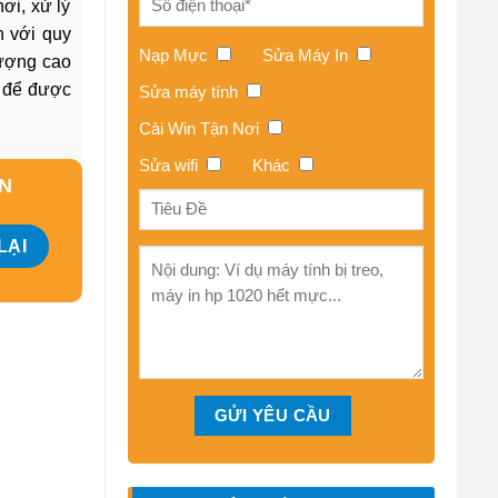
ơi, xử lý
h với quy
Nạp Mực
Sửa Máy In
lượng cao
5 để được
Sửa máy tính
Cài Win Tận Nơi
Sửa wifi
Khác
ẤN