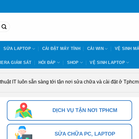
SỬA LAPTOP
CÀI ĐẶT MÁY TÍNH
CÀI WIN
VỆ SINH MÁ
ERA GIÁM SÁT
HỎI ĐÁP
SHOP
VỆ SINH LAPTOP
uật IT luôn sẵn sàng tới tận nơi sửa chữa và cài đặt ở Tphcm. 
DỊCH VỤ TẬN NƠI TPHCM
SỬA CHỮA PC, LAPTOP