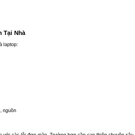
h Tại Nhà
à laptop:
, nguồn
 với các lỗi đơn giản. Trường hợp cần can thiệp chuyên sâu, t