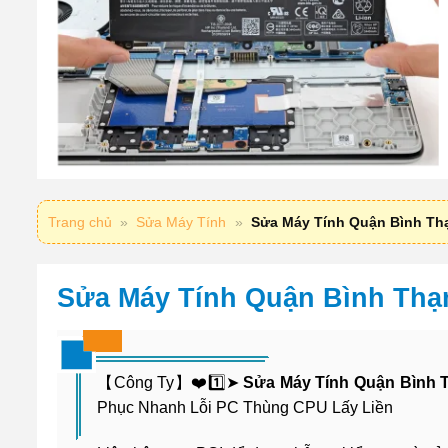
Trang chủ
»
Sửa Máy Tính
»
Sửa Máy Tính Quận Bình Thạ
Sửa Máy Tính Quận Bình Thạn
【Công Ty】❤️1️⃣➤
Sửa Máy Tính Quận Bình 
Phục Nhanh Lỗi PC Thùng CPU Lấy Liền