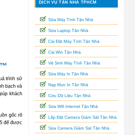
DỊCH VỤ TẬN NHÀ TPHCM
Sửa Máy Tính Tận Nhà
Sửa Laptop Tận Nhà
Cài Đặt Máy Tính Tận Nhà
Cài Win Tận Nhà
Vệ Sinh Máy Tính Tận Nhà
 ™
Sửa Máy In Tận Nhà
á trình sử
Nạp Mực In Tận Nhà
inh bạch và
giúp khách
Cứu Dữ Liệu Tận Nhà
Sửa Wifi Internet Tận Nhà
uồn gốc rõ
Lắp Đặt Camera Giám Sát Tận Nhà
835 để được
Sửa Camera Giám Sát Tận Nhà