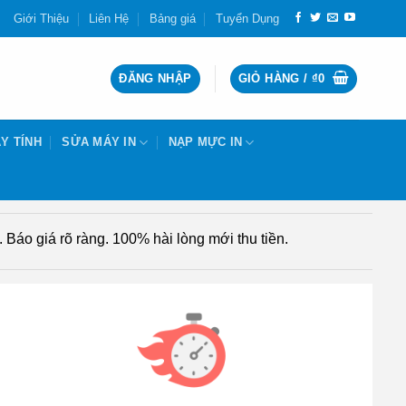
Giới Thiệu
Liên Hệ
Bảng giá
Tuyển Dụng
ĐĂNG NHẬP
GIỎ HÀNG /
₫
0
Y TÍNH
SỬA MÁY IN
NẠP MỰC IN
Báo giá rõ ràng. 100% hài lòng mới thu tiền.