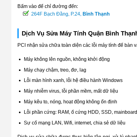
Bấm vào để chỉ đường đến:
264F Bạch Đằng, P.24,
Bình Thạnh
Dịch Vụ Sửa Máy Tính Quận Bình Thạn
PCI nhận sửa chữa toàn diện các lỗi máy tính để bàn v
Máy không lên nguồn, không khởi động
Máy chạy chậm, treo, đơ, lag
Lỗi màn hình xanh, lỗi hệ điều hành Windows
Máy nhiễm virus, lỗi phần mềm, mất dữ liệu
Máy kêu to, nóng, hoạt động không ổn định
Lỗi phần cứng: RAM, ổ cứng HDD, SSD, mainboard
Sự cố mạng LAN, Wifi, internet, chia sẻ dữ liệu
Dịch vụ sửa chữa được thực hiện tận nơi, xử lý nhanh