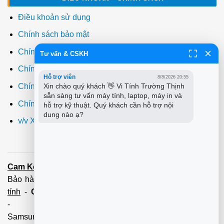
Điều khoản sử dụng
Chính sách bảo mật
Chính sách thanh toán
Tư vấn & CSKH
Chính sách giao hàng
Hỗ trợ viên
8/8/2026 20:55
Xin chào quý khách 👋 Vi Tính Trường Thịnh 
Chính sách đổi trả
sẵn sàng tư vấn máy tính, laptop, máy in và 
Chính sách bảo hành
hỗ trợ kỹ thuật. Quý khách cần hỗ trợ nội 
dung nào ạ?
v/v Xuất hóa đơn đỏ VAT
Cam Kết:
Dịch vụ
sửa máy tính
tới tận nơi trong 60 Phút -
Bảo hành tận tâm - Xuất hóa đơn đỏ đầy đủ
Cài đặt máy
tính
-
Cài Win Tận Nơi
(Win7,8,10) 100 - 200,000 vnđ
-
Nạp Mực in
(HP,Canon,
Samsung,Brother,Xeroc,Panasonic): 100 - 180,000 vnđ