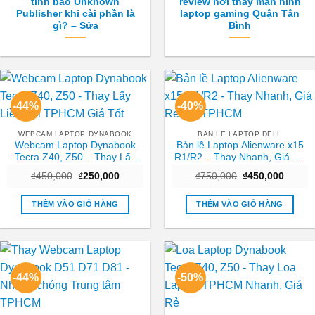
tính báo Unknown
review nơi thay màn hình
Publisher khi cài phần là
laptop gaming Quận Tân
gì? – Sửa
Bình
-44%
-40%
WEBCAM LAPTOP DYNABOOK
BAN LE LAPTOP DELL
Webcam Laptop Dynabook
Bản lề Laptop Alienware x15
Tecra Z40, Z50 – Thay Lấy
R1/R2 – Thay Nhanh, Giá Rẻ
Liền Tại TPHCM Giá Tốt
Tại TPHCM
Giá
Giá
Giá
Giá
₫
450,000
₫
250,000
₫
750,000
₫
450,000
gốc
hiện
gốc
hiện
là:
tại
là:
tại
₫450,000.
là:
₫750,000.
là:
THÊM VÀO GIỎ HÀNG
THÊM VÀO GIỎ HÀNG
₫250,000.
₫450,0
-44%
-50%