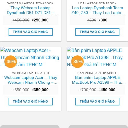
WEBCAM LAPTOP DYNABOOK
LOA LAPTOP DYNABOOK
Thay Webcam Laptop
Loa Laptop Dynabook Tecra
Dynabook D51 D71 D81 –
Z40, Z50 – Thay Loa Laptop
Nhanh chóng Trung tâm
TPHCM Nhanh, Giá Rẻ
Giá
Giá
Giá
Giá
₫
450,000
₫
250,000
₫
600
₫
300
TPHCM
gốc
hiện
gốc
hiện
là:
tại
là:
tại
₫450,000.
là:
₫600.
là:
THÊM VÀO GIỎ HÀNG
THÊM VÀO GIỎ HÀNG
₫250,000.
₫300.
-46%
-36%
WEBCAM LAPTOP ACER
BAN PHIM LAPTOP APPLE
Webcam Laptop Acer – Thay
Bàn phím Laptop APPLE
Webcam Nhanh Chóng –
MacBook Pro A1398 – Thay
Trung Tâm TPHCM
Nhanh – Giá Rẻ TPHCM
Giá
Giá
Giá
Giá
₫
650,000
₫
350,000
₫
700,000
₫
450,000
gốc
hiện
gốc
hiện
là:
tại
là:
tại
₫650,000.
là:
₫700,000.
là:
THÊM VÀO GIỎ HÀNG
THÊM VÀO GIỎ HÀNG
₫350,000.
₫450,0