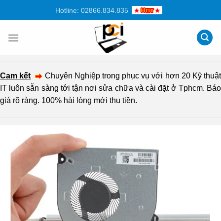
Chuyển
Hotline: 02866.834.835
đến
nội
dung
Cam kết
Chuyên Nghiệp trong phục vụ với hơn 20 Kỹ thuậ
IT luôn sẵn sàng tới tận nơi sửa chữa và cài đặt ở Tphcm. Báo
giá rõ ràng. 100% hài lòng mới thu tiền.