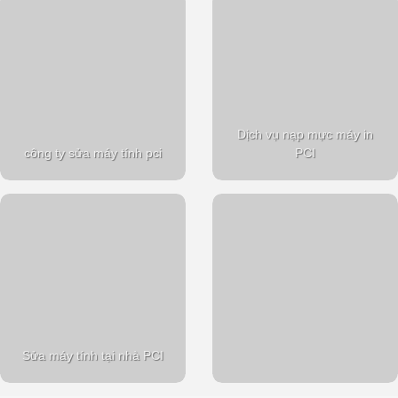
Dịch vụ nạp mực máy in
công ty sửa máy tính pci
PCI
Sửa máy tính tại nhà PCI