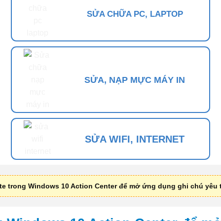
SỬA CHỮA PC, LAPTOP
SỬA, NẠP MỰC MÁY IN
SỬA WIFI, INTERNET
te trong Windows 10 Action Center để mở ứng dụng ghi chú yêu 