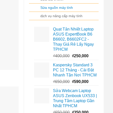
Sửa nguồn máy tính
dịch vụ nâng cấp máy tính
Quạt Tản Nhiệt Laptop
ASUS ExpertBook B6
B6602, B6602FC2 -
Thay Giá Rẻ Lấy Ngay
TPHCM
Giá
Giá
₫
400,000
₫
250,000
gốc
hiện
Kaspersky Standard 3
là:
tại
PC 12 Tháng - Cài Đặt
₫400,000.
là:
Nhanh Tận Nơi TPHCM
₫250,000.
Giá
Giá
₫
650,000
₫
590,000
gốc
hiện
Sửa Webcam Laptop
là:
tại
ASUS Zenbook UX533 |
₫650,000.
là:
Trung Tâm Laptop Gần
₫590,000.
Nhất TPHCM
Giá
Giá
₫
650,000
₫
350,000