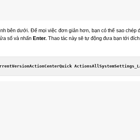
 hình bên dưới. Để mọi việc đơn giản hơn, bạn có thể sao chép
 cửa sổ và nhấn
Enter.
Thao tác này sẽ tự động đưa bạn tới đíc
rrentVersionActionCenterQuick ActionsAllSystemSettings_L