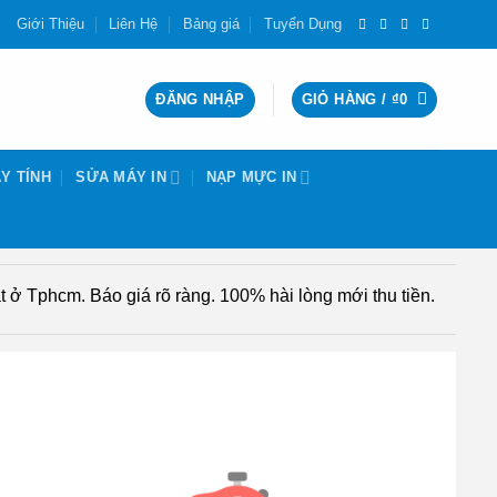
Giới Thiệu
Liên Hệ
Bảng giá
Tuyển Dụng
ĐĂNG NHẬP
GIỎ HÀNG /
₫
0
Y TÍNH
SỬA MÁY IN
NẠP MỰC IN
 ở Tphcm. Báo giá rõ ràng. 100% hài lòng mới thu tiền.