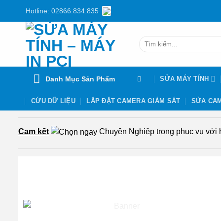
Chuyển
Hotline: 02866.834.835
đến
nội
Tìm
dung
kiếm:
Danh Mục Sản Phẩm
SỬA MÁY TÍNH
CỨU DỮ LIỆU
LẮP ĐẶT CAMERA GIÁM SÁT
SỬA CAM
Cam kết
Chuyên Nghiệp trong phục vụ với hơ