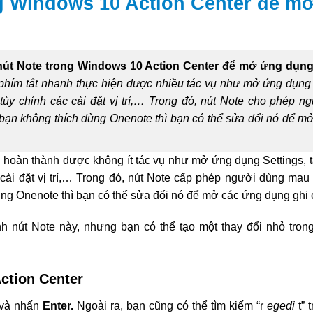
ng Windows 10 Action Center để m
nút Note trong Windows 10 Action Center để mở ứng dụng
phím tắt nhanh thực hiện được nhiều tác vụ như mở ứng dụng 
tùy chỉnh các cài đặt vị trí,… Trong đó, nút Note cho phép n
ạn không thích dùng Onenote thì bạn có thể sửa đổi nó để m
 hoàn thành được không ít tác vụ như mở ứng dụng Settings, t
c cài đặt vị trí,… Trong đó, nút Note cấp phép người dùng ma
ng Onenote thì bạn có thể sửa đổi nó để mở các ứng dụng ghi 
h nút Note này, nhưng bạn có thể tạo một thay đổi nhỏ tro
ction Center
và nhấn
Enter.
Ngoài ra, bạn cũng có thể tìm kiếm “r
egedi
t”