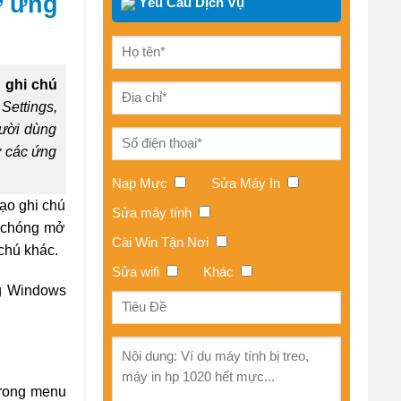
ở ứng
Yêu Cầu Dịch Vụ
 ghi chú
Settings,
gười dùng
ở các ứng
Nạp Mực
Sửa Máy In
ạo ghi chú
Sửa máy tính
u chóng mở
Cài Win Tận Nơi
chú khác.
Sửa wifi
Khác
ng Windows
 trong menu