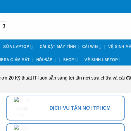
SỬA LAPTOP
CÀI ĐẶT MÁY TÍNH
CÀI WIN
VỆ SINH MÁ
ERA GIÁM SÁT
HỎI ĐÁP
SHOP
VỆ SINH LAPTOP
n 20 Kỹ thuật IT luôn sẵn sàng tới tận nơi sửa chữa và cài đặt
DỊCH VỤ TẬN NƠI TPHCM