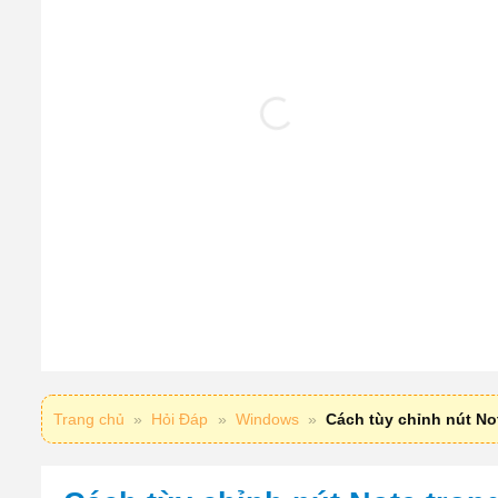
Trang chủ
»
Hỏi Đáp
»
Windows
»
Cách tùy chỉnh nút No