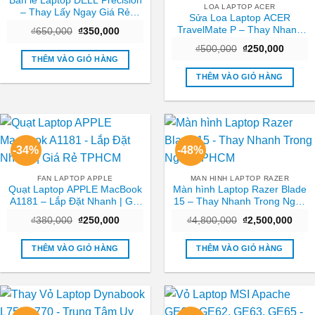
Bản lề Laptop DELL Precision
LOA LAPTOP ACER
– Thay Lấy Ngay Giá Rẻ
Sửa Loa Laptop ACER
TPHCM
TravelMate P – Thay Nhanh
Giá
Giá
₫
650,000
₫
350,000
gốc
hiện
Tại Trung Tâm TPHCM Giá
Giá
Giá
là:
tại
₫
500,000
₫
250,000
Tốt
gốc
hiện
₫650,000.
là:
THÊM VÀO GIỎ HÀNG
là:
tại
₫350,000.
₫500,000.
là:
THÊM VÀO GIỎ HÀNG
₫250,0
-34%
-48%
FAN LAPTOP APPLE
MAN HINH LAPTOP RAZER
Quạt Laptop APPLE MacBook
Màn hình Laptop Razer Blade
A1181 – Lắp Đặt Nhanh | Giá
15 – Thay Nhanh Trong Ngày
Rẻ TPHCM
TPHCM
Giá
Giá
Giá
Giá
₫
380,000
₫
250,000
₫
4,800,000
₫
2,500,000
gốc
hiện
gốc
hiện
là:
tại
là:
tại
₫380,000.
là:
₫4,800,000.
là:
THÊM VÀO GIỎ HÀNG
THÊM VÀO GIỎ HÀNG
₫250,000.
₫2,5