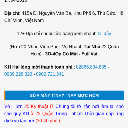
17/04/2015
Địa chỉ:
415a Đ. Nguyễn Văn Bá, Khu Phố 6, Thủ Đức, Hồ
Chí Minh, Việt Nam
12+ Địa chỉ chuỗi cửa hàng xem nhanh
tại đây
(Hơn 20 Nhân Viên Phục Vụ Nhanh
Tại Nhà
22 Quận
Hcm) -
3O-4Op Có Mặt - Full Vat
KH Hài lòng mới thanh toán phí.:
02866.834.835
-
0989.228.326
-
0902.721.341
SỬA MÁY TÍNH?- NẠP MỰC HCM
Với Hơn
25 Kỹ thuật IT
Chúng tôi tới tận nơi làm tại chỗ
cho quý KH
ở 22 Quận
Trong Tphcm Thời gian đáp ứng
dịch vụ tận nơi
(30-40 phút)
.