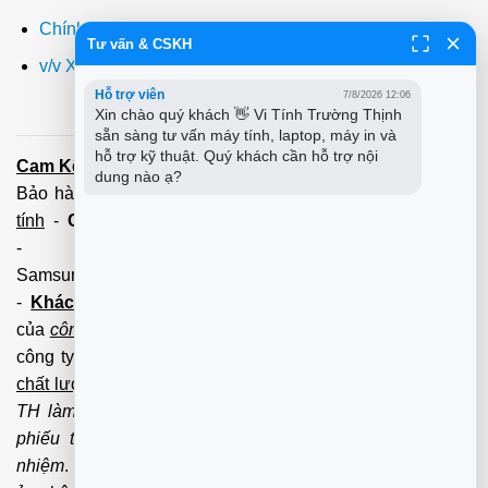
Chính sách bảo hành
Tư vấn & CSKH
v/v Xuất hóa đơn đỏ VAT
Hỗ trợ viên
7/8/2026 12:06
Xin chào quý khách 👋 Vi Tính Trường Thịnh 
sẵn sàng tư vấn máy tính, laptop, máy in và 
hỗ trợ kỹ thuật. Quý khách cần hỗ trợ nội 
Cam Kết:
Dịch vụ
sửa máy tính
tới tận nơi trong 60 Phút -
dung nào ạ?
Bảo hành tận tâm - Xuất hóa đơn đỏ đầy đủ
Cài đặt máy
tính
-
Cài Win Tận Nơi
(Win7,8,10) 100 - 200,000 vnđ
-
Nạp Mực in
(HP,Canon,
Samsung,Brother,Xeroc,Panasonic): 100 - 180,000 vnđ
-
Khách hàng lưu ý:
Các số điện thoại trên mới làm
của
công ty PCI.
Mọi giao dịch vui lòng liên hệ về tổng đài
công ty không liên hệ và làm việc với cá nhân đảm bảo
chất lượng dịch vụ
và
bảo hành
nhanh uy tín.
Mọi Trường
TH làm việc với cá nhân không qua tổng đài, không có
phiếu thu của
công ty
chúng tôi xin được miễn trách
nhiệm
. Trân trọng cảm ơn quý Kh đã và đang tin tưởng