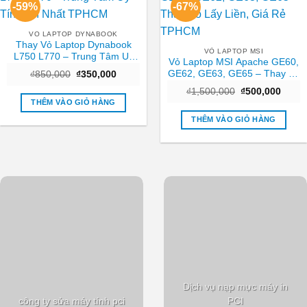
-59%
-67%
VO LAPTOP DYNABOOK
Thay Vỏ Laptop Dynabook
VỎ LAPTOP MSI
L750 L770 – Trung Tâm Uy
Vỏ Laptop MSI Apache GE60,
Tín Gần Nhất TPHCM
GE62, GE63, GE65 – Thay Vỏ
Giá
Giá
₫
850,000
₫
350,000
gốc
hiện
Lấy Liền, Giá Rẻ TPHCM
Giá
Giá
là:
tại
₫
1,500,000
₫
500,000
gốc
hiện
₫850,000.
là:
THÊM VÀO GIỎ HÀNG
là:
tại
₫350,000.
₫1,500,000.
là:
THÊM VÀO GIỎ HÀNG
₫500,
Dịch vụ nạp mực máy in
công ty sửa máy tính pci
PCI