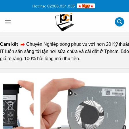
Chuyển
Hotline: 02866.834.835
đến
nội
dung
Cam kết
Chuyên Nghiệp trong phục vụ với hơn 20 Kỹ thuậ
IT luôn sẵn sàng tới tận nơi sửa chữa và cài đặt ở Tphcm. Báo
giá rõ ràng. 100% hài lòng mới thu tiền.