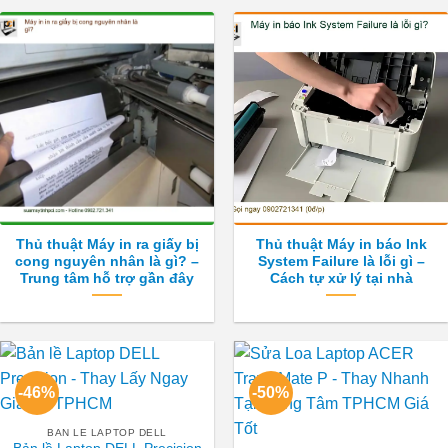
Thủ thuật Máy in ra giấy bị
Thủ thuật Máy in báo Ink
cong nguyên nhân là gì? –
System Failure là lỗi gì –
Trung tâm hỗ trợ gần đây
Cách tự xử lý tại nhà
-46%
-50%
BAN LE LAPTOP DELL