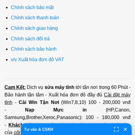
Chính sách bảo mật
Chính sách thanh toán
Chính sách giao hàng
Chính sách đổi trả
Chính sách bảo hành
v/v Xuất hóa đơn đỏ VAT
Cam Kết:
Dịch vụ
sửa máy tính
tới tận nơi trong 60 Phút -
Bảo hành tận tâm - Xuất hóa đơn đỏ đầy đủ
Cài đặt máy
tính
-
Cài Win Tận Nơi
(Win7,8,10) 100 - 200,000 vnđ
-
Nạp Mực in
(HP,Canon,
Samsung,Brother,Xeroc,Panasonic): 100 - 180,000 vnđ
-
Khách hàng lưu ý:
Các số điện thoại trên mới làm
Tư vấn & CSKH
của
công ty PCI.
Mọi giao dịch vui lòng liên hệ về tổng đài