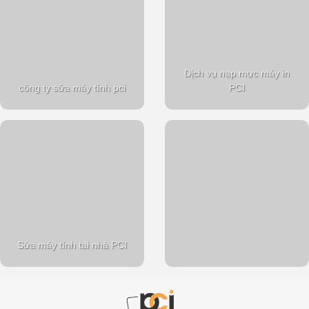
Dịch vụ nạp mực máy in
công ty sửa máy tính pci
PCI
Sửa máy tính tại nhà PCI