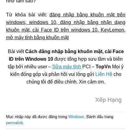
như làm sao?
Từ khóa bài viết:
đăng nhập bằng khuôn mặt trên
windows, windows 10, đăng nhập bằng nhận dạng
khuôn mặt, cài Face ID trên windows 10, KeyLemon,
mở máy tính bằng khuôn mặt
Bài viết
Cách đăng nhập bằng khuôn mặt, cài Face
ID trên Windows 10
được tổng hợp sưu tầm và biên
tập bởi nhiều user –
Sửa máy tính
PCI –
TopVn
Mọi ý
kiến đóng góp và phản hồi vui lòng gửi
Liên Hệ
cho
chúng tôi để điều chỉnh. Xin cảm ơn.
Xếp Hạng
Mục nhập này đã được đăng trong
Windows
. Đánh dấu trang
permalink
.