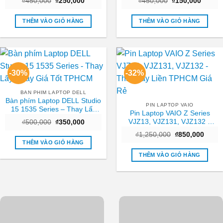
Giá
Giá
Giá
Giá
₫
450,000
₫
250,000
₫
450,000
₫
150,000
gốc
hiện
gốc
hiện
là:
tại
là:
tại
₫450,000.
là:
₫450,000.
là:
THÊM VÀO GIỎ HÀNG
THÊM VÀO GIỎ HÀNG
₫250,000.
₫150,0
-30%
-32%
BAN PHIM LAPTOP DELL
Bàn phím Laptop DELL Studio
PIN LAPTOP VAIO
15 1535 Series – Thay Lấy
Pin Laptop VAIO Z Series
Ngay Giá Tốt TPHCM
VJZ13, VJZ131, VJZ132 –
Giá
Giá
₫
500,000
₫
350,000
gốc
hiện
Thay Lấy Liền TPHCM Giá Rẻ
Giá
Giá
là:
tại
₫
1,250,000
₫
850,000
gốc
hiện
₫500,000.
là:
THÊM VÀO GIỎ HÀNG
là:
tại
₫350,000.
₫1,250,000.
là:
THÊM VÀO GIỎ HÀNG
₫850,