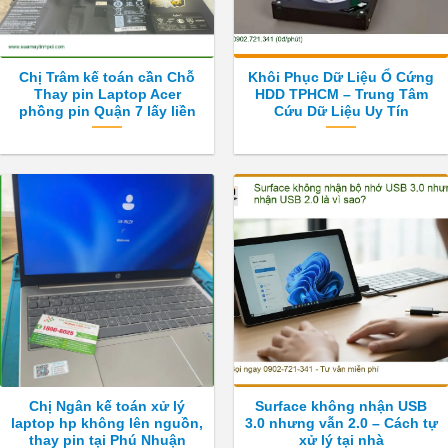
Chị Trâm kế toán cần Chỗ
Khôi Phục Dữ Liệu Ổ Cứng
Thay pin Laptop Acer
HDD TPHCM – Trung Tâm
phồng pin Quận 7 lấy liền
Cứu Dữ Liệu Uy Tín
Chị Ngân kế toán xử lý
Surface không nhận USB
laptop hp không lên nguồn,
3.0 nhưng vẫn 2.0 – Cách tự
thay pin tại Phú Nhuận
xử lý tại nhà