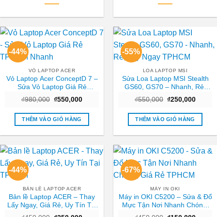
-44%
-55%
VỎ LAPTOP ACER
LOA LAPTOP MSI
Vỏ Laptop Acer ConceptD 7 –
Sửa Loa Laptop MSI Stealth
Sửa Vỏ Laptop Giá Rẻ
GS60, GS70 – Nhanh, Rẻ,
TPHCM Nhanh
Lấy Ngay TPHCM
Giá
Giá
Giá
Giá
₫
980,000
₫
550,000
₫
550,000
₫
250,000
gốc
hiện
gốc
hiện
là:
tại
là:
tại
₫980,000.
là:
₫550,000.
là:
THÊM VÀO GIỎ HÀNG
THÊM VÀO GIỎ HÀNG
₫550,000.
₫250,0
-44%
-67%
BẢN LỀ LAPTOP ACER
MÁY IN OKI
Bản lề Laptop ACER – Thay
Máy in OKI C5200 – Sửa & Đổ
Lấy Ngay, Giá Rẻ, Uy Tín Tại
Mực Tận Nơi Nhanh Chóng,
TPHCM
Giá Rẻ TPHCM