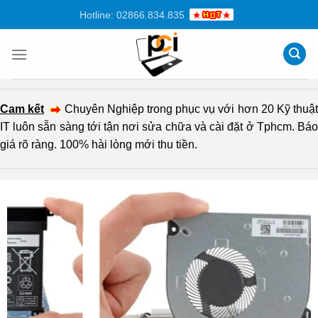
Chuyển
Hotline: 02866.834.835
đến
nội
dung
Cam kết
Chuyên Nghiệp trong phục vụ với hơn 20 Kỹ thuậ
IT luôn sẵn sàng tới tận nơi sửa chữa và cài đặt ở Tphcm. Báo
giá rõ ràng. 100% hài lòng mới thu tiền.