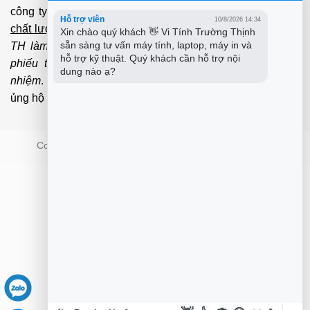
công ty không liên hệ và làm việc với cá nhân đảm bảo
Hỗ trợ viên
10/8/2026 14:34
chất lượng dịch vụ
và
bảo hành
nhanh uy tín.
Mọi Trường
Xin chào quý khách 👋 Vi Tính Trường Thịnh 
sẵn sàng tư vấn máy tính, laptop, máy in và 
TH làm việc với cá nhân không qua tổng đài, không có
hỗ trợ kỹ thuật. Quý khách cần hỗ trợ nội 
phiếu thu của
công ty
chúng tôi xin được miễn trách
dung nào ạ?
nhiệm
. Trân trọng cảm ơn quý Kh đã và đang tin tưởng
ủng hộ
PCI
chúng tôi.
Copyright 2026 ©
PCI Co.,ltd - Trường Thịnh Group