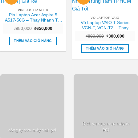
PIN LAPTOP ACER
Pin Laptop Acer Aspire 5
VO LAPTOP VAIO
A517-56G – Thay Nhanh Tại
Vỏ Laptop VAIO T Series
TPHCM | Giá Rẻ
VGN-T, VGN-TZ – Thay
Giá
Giá
₫
950,000
₫
650,000
gốc
hiện
Nhanh Trung Tâm TPHCM
Giá
Giá
là:
tại
₫
800,000
₫
300,000
Giá Tốt
gốc
hiện
₫950,000.
là:
THÊM VÀO GIỎ HÀNG
là:
tại
₫650,000.
₫800,000.
là:
THÊM VÀO GIỎ HÀNG
₫300,0
Dịch vụ nạp mực máy in
công ty sửa máy tính pci
PCI