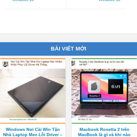
BÀI VIẾT MỚI
Windows Nơi Cài Win Tận
Macbook Rosetta 2 trên
Nhà Laptop Mec Lỗi Driver –
MacBook là gì và khi nào