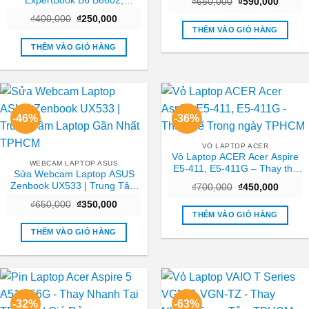
ExpertBook B6 B6602,
Giá
Giá
₫
650,000
₫
590,000
gốc
hiện
B6602FC2 – Thay Giá Rẻ Lấy
Giá
Giá
₫
400,000
₫
250,000
là:
tại
Ngay TPHCM
gốc
hiện
₫650,000.
là:
THÊM VÀO GIỎ HÀNG
là:
tại
₫590,0
₫400,000.
là:
THÊM VÀO GIỎ HÀNG
₫250,000.
-46%
-36%
VỎ LAPTOP ACER
Vỏ Laptop ACER Acer Aspire
WEBCAM LAPTOP ASUS
E5-411, E5-411G – Thay thế
Sửa Webcam Laptop ASUS
Trong ngày TPHCM
Zenbook UX533 | Trung Tâm
Giá
Giá
₫
700,000
₫
450,000
gốc
hiện
Laptop Gần Nhất TPHCM
Giá
Giá
₫
650,000
₫
350,000
là:
tại
gốc
hiện
₫700,000.
là:
THÊM VÀO GIỎ HÀNG
là:
tại
₫450,0
₫650,000.
là:
THÊM VÀO GIỎ HÀNG
₫350,000.
-32%
-63%