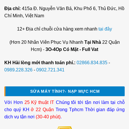
Địa chỉ:
415a Đ. Nguyễn Văn Bá, Khu Phố 6, Thủ Đức, Hồ
Chí Minh, Việt Nam
12+ Địa chỉ chuỗi cửa hàng xem nhanh
tại đây
(Hơn 20 Nhân Viên Phục Vụ Nhanh
Tại Nhà
22 Quận
Hcm) -
3O-4Op Có Mặt - Full Vat
KH Hài lòng mới thanh toán phí.:
02866.834.835
-
0989.228.326
-
0902.721.341
SỬA MÁY TÍNH?- NẠP MỰC HCM
Với Hơn
25 Kỹ thuật IT
Chúng tôi tới tận nơi làm tại chỗ
cho quý KH
ở 22 Quận
Trong Tphcm Thời gian đáp ứng
dịch vụ tận nơi
(30-40 phút)
.