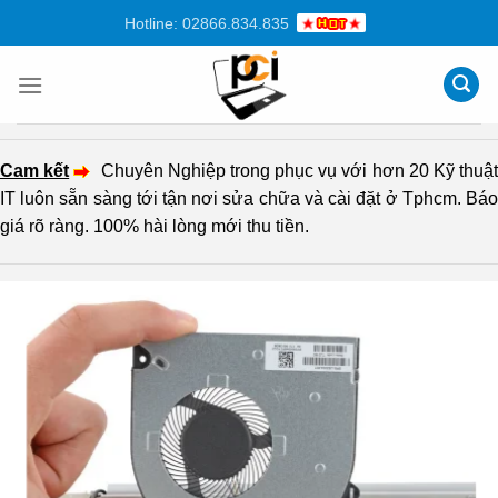
Chuyển
Hotline: 02866.834.835
đến
nội
dung
Cam kết
Chuyên Nghiệp trong phục vụ với hơn 20 Kỹ thuậ
IT luôn sẵn sàng tới tận nơi sửa chữa và cài đặt ở Tphcm. Báo
giá rõ ràng. 100% hài lòng mới thu tiền.