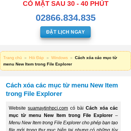
CÓ MẶT SAU 30 - 40 PHÚT
02866.834.835
ĐẶT LỊCH NGAY
Trang chủ
»
Hỏi Đáp
»
Windows
»
Cách xóa các mục từ
menu New Item trong File Explorer
Cách xóa các mục từ menu New Item
trong File Explorer
Website
suamaytinhpci.com
có bài
Cách xóa các
mục từ menu New Item trong File Explorer
–
Menu New Item trong File Explorer cho phép bạn tạo
file mới trong thư mục hiện tại nhưng có những tùy