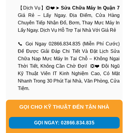
【Dịch Vụ】❎❤️➤
Sửa Chữa Máy In Quận 7
Giá Rẻ – Lấy Ngay. Địa Điểm, Cửa Hàng
Chuyên Tiếp Nhận Đổ, Bơm, Thay Mực Máy In
Lấy Ngay. Dịch Vụ Hỗ Trợ Tại Nhà Với Giá Rẻ
📞 Gọi Ngay 02866.834.835 (Miễn Phí Cước)
Để Được Giải Đáp Chi Tiết Và Đặt Lịch Sửa
Chữa Nạp Mực Máy In Tại Chỗ – Không Ngại
Thời Tiết, Không Cần Chờ Đợi! ❎❤️ Đội Ngũ
Kỹ Thuật Viên IT Kinh Nghiệm Cao, Có Mặt
Nhanh Trong 30 Phút Tại Nhà, Văn Phòng, Cửa
Tiệm.
GỌI CHO KỸ THUẬT ĐẾN TẬN NHÀ
GỌI NGAY: 02866.834.835