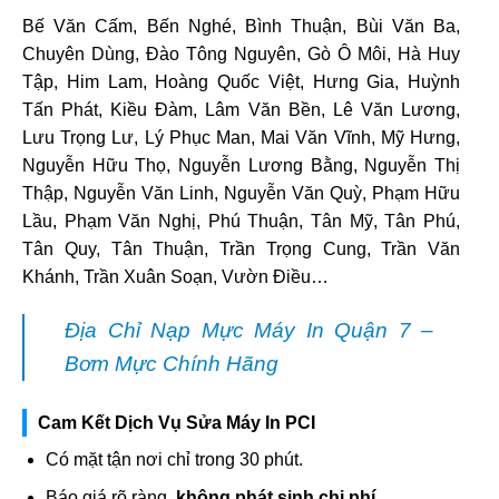
Bế Văn Cấm, Bến Nghé, Bình Thuận, Bùi Văn Ba,
Chuyên Dùng, Đào Tông Nguyên, Gò Ô Môi, Hà Huy
Tập, Him Lam, Hoàng Quốc Việt, Hưng Gia, Huỳnh
Tấn Phát, Kiều Đàm, Lâm Văn Bền, Lê Văn Lương,
Lưu Trọng Lư, Lý Phục Man, Mai Văn Vĩnh, Mỹ Hưng,
Nguyễn Hữu Thọ, Nguyễn Lương Bằng, Nguyễn Thị
Thập, Nguyễn Văn Linh, Nguyễn Văn Quỳ, Phạm Hữu
Lầu, Phạm Văn Nghị, Phú Thuận, Tân Mỹ, Tân Phú,
Tân Quy, Tân Thuận, Trần Trọng Cung, Trần Văn
Khánh, Trần Xuân Soạn, Vườn Điều…
Địa Chỉ Nạp Mực Máy In Quận 7 –
Bơm Mực Chính Hãng
Cam Kết Dịch Vụ Sửa Máy In PCI
Có mặt tận nơi chỉ trong 30 phút.
Báo giá rõ ràng,
không phát sinh chi phí
.