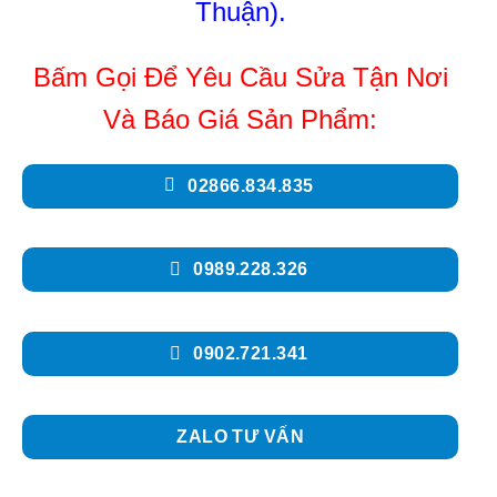
Thuận).
Bấm Gọi Để Yêu Cầu Sửa Tận Nơi
Và Báo Giá Sản Phẩm:
02866.834.835
0989.228.326
0902.721.341
ZALO TƯ VẤN