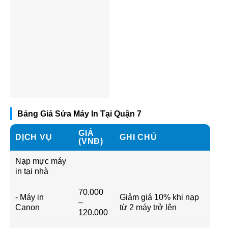
Bảng Giá Sửa Máy In Tại Quận 7
GIÁ
DỊCH VỤ
GHI CHÚ
(VNĐ)
Nạp mực máy
in tại nhà
70.000
- Máy in
Giảm giá 10% khi nạp
–
Canon
từ 2 máy trở lên
120.000