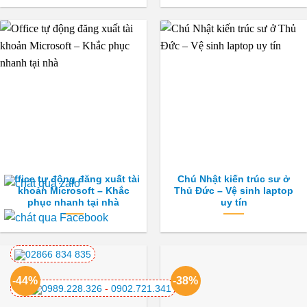
Office tự động đăng xuất tài
Chú Nhật kiến trúc sư ở
khoản Microsoft – Khắc
Thủ Đức – Vệ sinh laptop
phục nhanh tại nhà
uy tín
02866 834 835
-44%
-38%
Call
0989.228.326
-
0902.721.341