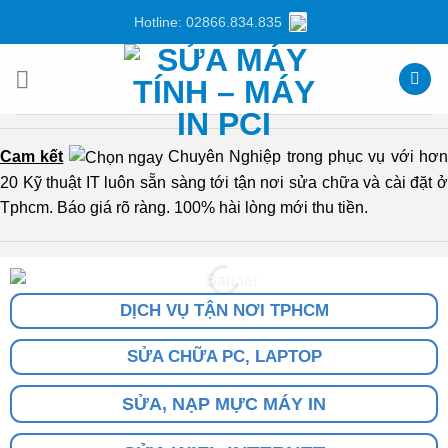
Chuyển
Hotline: 02866.834.835
đến
nội
dung
Cam kết
Chuyên Nghiệp trong phục vụ với hơ
20 Kỹ thuật IT luôn sẵn sàng tới tận nơi sửa chữa và cài đặt ở
Tphcm. Báo giá rõ ràng. 100% hài lòng mới thu tiền.
DỊCH VỤ TẬN NƠI TPHCM
SỬA CHỮA PC, LAPTOP
SỬA, NẠP MỰC MÁY IN