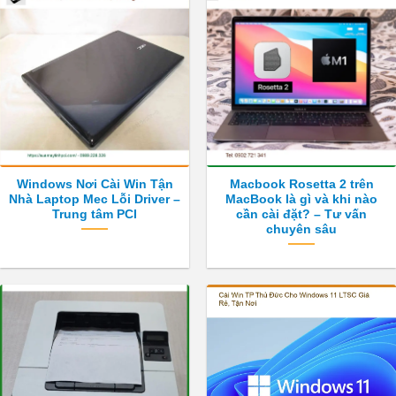
Windows Nơi Cài Win Tận
Macbook Rosetta 2 trên
Nhà Laptop Mec Lỗi Driver –
MacBook là gì và khi nào
Trung tâm PCI
cần cài đặt? – Tư vấn
chuyên sâu