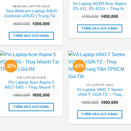
Vỏ Laptop ACER Acer Aspire
WEBCAM LAPTOP ASUS
E5-411, E5-411G – Thay thế
Sửa Webcam Laptop ASUS
Trong ngày TPHCM
Zenbook UX533 | Trung Tâm
Giá
Giá
₫
700,000
₫
450,000
gốc
hiện
Laptop Gần Nhất TPHCM
Giá
Giá
₫
650,000
₫
350,000
là:
tại
gốc
hiện
₫700,000.
là:
THÊM VÀO GIỎ HÀNG
là:
tại
₫450,0
₫650,000.
là:
THÊM VÀO GIỎ HÀNG
₫350,000.
-32%
-63%
PIN LAPTOP ACER
Pin Laptop Acer Aspire 5
VO LAPTOP VAIO
A517-56G – Thay Nhanh Tại
Vỏ Laptop VAIO T Series
TPHCM | Giá Rẻ
VGN-T, VGN-TZ – Thay
Giá
Giá
₫
950,000
₫
650,000
gốc
hiện
Nhanh Trung Tâm TPHCM
Giá
Giá
là:
tại
₫
800,000
₫
300,000
Giá Tốt
gốc
hiện
₫950,000.
là:
THÊM VÀO GIỎ HÀNG
là:
tại
₫650,000.
₫800,000.
là:
THÊM VÀO GIỎ HÀNG
₫300,0