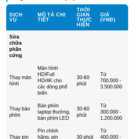
THỜI
DỊCH
MÔ TẢ CHI
GIAN
GIÁ
VỤ
TIẾT
THỰC
(VNĐ)
HIỆN
Sửa
chữa
phần
cứng
Màn hình
HD/Full
Từ
Thay màn
30-60
HD/4K cho
700.000 -
hình
phút
các dòng phổ
3.500.000
biến
Bàn phím
Từ
Thay bàn
30-60
laptop thường,
300.000 -
phím
phút
bàn phím LED
1.200.000
Pin chính
Từ
Thay pin
hãng, pin
30 phút
400.000 -