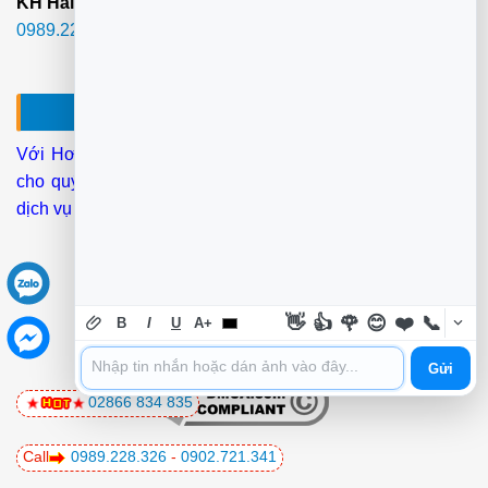
KH Hài lòng mới thanh toán phí.:
02866.834.835
-
0989.228.326
-
0902.721.341
SỬA MÁY TÍNH?- NẠP MỰC HCM
Với Hơn
25 Kỹ thuật IT
Chúng tôi tới tận nơi làm tại chỗ
cho quý KH
ở 22 Quận
Trong Tphcm Thời gian đáp ứng
dịch vụ tận nơi
(30-40 phút)
.
👋
👍
🌹
😊
❤️
📞
B
I
U
A+
Gửi
02866 834 835
Call
0989.228.326
-
0902.721.341