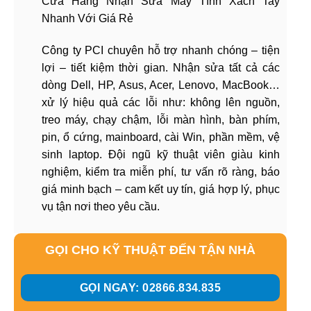
Cửa Hàng Nhận Sửa Máy Tính Xách Tay
Nhanh Với Giá Rẻ
Công ty PCI chuyên hỗ trợ nhanh chóng – tiện
lợi – tiết kiệm thời gian. Nhận sửa tất cả các
dòng Dell, HP, Asus, Acer, Lenovo, MacBook…
xử lý hiệu quả các lỗi như: không lên nguồn,
treo máy, chạy chậm, lỗi màn hình, bàn phím,
pin, ổ cứng, mainboard, cài Win, phần mềm, vệ
sinh laptop. Đội ngũ kỹ thuật viên giàu kinh
nghiệm, kiểm tra miễn phí, tư vấn rõ ràng, báo
giá minh bạch – cam kết uy tín, giá hợp lý, phục
vụ tận nơi theo yêu cầu.
GỌI CHO KỸ THUẬT ĐẾN TẬN NHÀ
GỌI NGAY: 02866.834.835