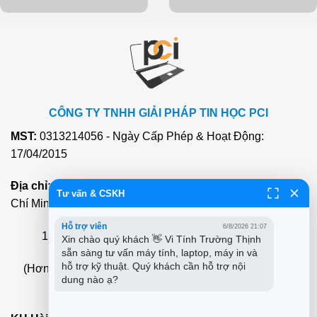
CÔNG TY TNHH GIẢI PHÁP TIN HỌC PCI
MST:
0313214056 - Ngày Cấp Phép & Hoạt Động:
17/04/2015
Địa chỉ:
415a Đ. Nguyễn Văn Bá, Khu Phố 6, Thủ Đức, Hồ
Tư vấn & CSKH
Chí Minh, Việt Nam
Hỗ trợ viên
6/8/2026 21:07
12+ Địa chỉ chuỗi cửa hàng xem nhanh
tại đây
Xin chào quý khách 👋 Vi Tính Trường Thịnh 
sẵn sàng tư vấn máy tính, laptop, máy in và 
hỗ trợ kỹ thuật. Quý khách cần hỗ trợ nội 
(Hơn 20 Nhân Viên Phục Vụ Nhanh
Tại Nhà
22 Quận
dung nào ạ?
Hcm) -
3O-4Op Có Mặt - Full Vat