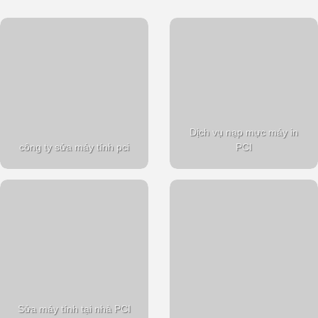
Dịch vụ nạp mực máy in
công ty sửa máy tính pci
PCI
Sửa máy tính tại nhà PCI