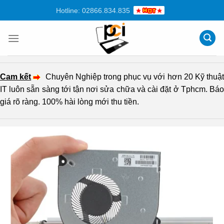
Chuyển
Hotline: 02866.834.835
đến
nội
dung
Cam kết
Chuyên Nghiệp trong phục vụ với hơn 20 Kỹ thuậ
IT luôn sẵn sàng tới tận nơi sửa chữa và cài đặt ở Tphcm. Báo
giá rõ ràng. 100% hài lòng mới thu tiền.