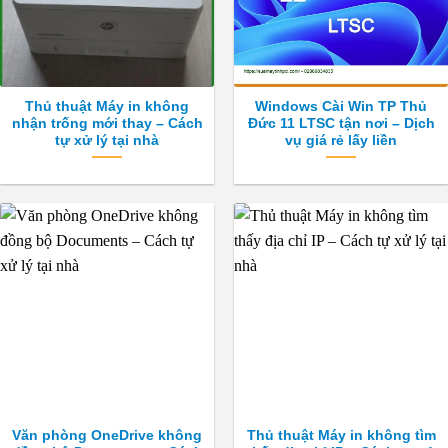
Thủ thuật Máy in không
Windows Cài Win TP Thủ
nhận trống mới thay – Cách
Đức 11 LTSC tận nơi – Dịch
tự xử lý tại nhà
vụ giá rẻ lấy liền
Văn phòng OneDrive không
Thủ thuật Máy in không tìm