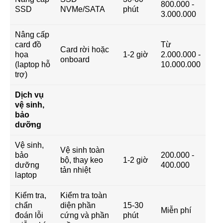
800.000 -
SSD
NVMe/SATA
phút
3.000.000
Nâng cấp
card đồ
Từ
Card rời hoặc
họa
1-2 giờ
2.000.000 -
onboard
(laptop hỗ
10.000.000
trợ)
Dịch vụ
vệ sinh,
bảo
dưỡng
Vệ sinh,
Vệ sinh toàn
bảo
200.000 -
bộ, thay keo
1-2 giờ
dưỡng
400.000
tản nhiệt
laptop
Kiểm tra,
Kiểm tra toàn
chẩn
diện phần
15-30
Miễn phí
đoán lỗi
cứng và phần
phút