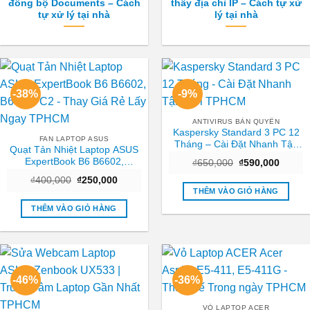
đồng bộ Documents – Cách
thấy địa chỉ IP – Cách tự xử
tự xử lý tại nhà
lý tại nhà
-38%
-9%
ANTIVIRUS BẢN QUYỀN
Kaspersky Standard 3 PC 12
FAN LAPTOP ASUS
Tháng – Cài Đặt Nhanh Tận
Quạt Tản Nhiệt Laptop ASUS
Nơi TPHCM
ExpertBook B6 B6602,
Giá
Giá
₫
650,000
₫
590,000
gốc
hiện
B6602FC2 – Thay Giá Rẻ Lấy
Giá
Giá
₫
400,000
₫
250,000
là:
tại
Ngay TPHCM
gốc
hiện
₫650,000.
là:
THÊM VÀO GIỎ HÀNG
là:
tại
₫590,0
₫400,000.
là:
THÊM VÀO GIỎ HÀNG
₫250,000.
-46%
-36%
VỎ LAPTOP ACER