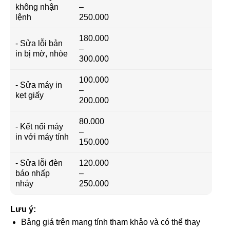
không nhận
–
lệnh
250.000
180.000
- Sửa lỗi bản
–
in bị mờ, nhòe
300.000
100.000
- Sửa máy in
–
kẹt giấy
200.000
80.000
- Kết nối máy
–
in với máy tính
150.000
- Sửa lỗi đèn
120.000
báo nhấp
–
nháy
250.000
Lưu ý:
Bảng giá trên mang tính tham khảo và có thể thay