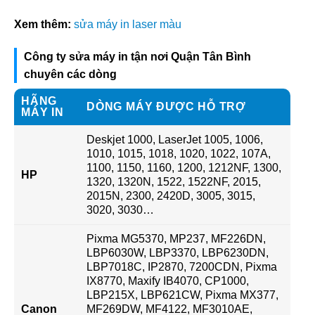
Xem thêm:
sửa máy in laser màu
Công ty sửa máy in tận nơi Quận Tân Bình
chuyên các dòng
HÃNG
DÒNG MÁY ĐƯỢC HỖ TRỢ
MÁY IN
Deskjet 1000, LaserJet 1005, 1006,
1010, 1015, 1018, 1020, 1022, 107A,
1100, 1150, 1160, 1200, 1212NF, 1300,
HP
1320, 1320N, 1522, 1522NF, 2015,
2015N, 2300, 2420D, 3005, 3015,
3020, 3030…
Pixma MG5370, MP237, MF226DN,
LBP6030W, LBP3370, LBP6230DN,
LBP7018C, IP2870, 7200CDN, Pixma
IX8770, Maxify IB4070, CP1000,
LBP215X, LBP621CW, Pixma MX377,
Canon
MF269DW, MF4122, MF3010AE,