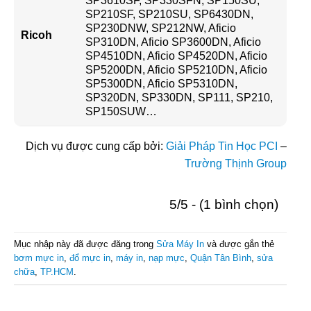
SP3610SF, SP330SFN, SP150SU,
SP210SF, SP210SU, SP6430DN,
SP230DNW, SP212NW, Aficio
Ricoh
SP310DN, Aficio SP3600DN, Aficio
SP4510DN, Aficio SP4520DN, Aficio
SP5200DN, Aficio SP5210DN, Aficio
SP5300DN, Aficio SP5310DN,
SP320DN, SP330DN, SP111, SP210,
SP150SUW…
Dịch vụ được cung cấp bởi:
Giải Pháp Tin Học PCI
–
Trường Thịnh Group
5/5 - (1 bình chọn)
Mục nhập này đã được đăng trong
Sửa Máy In
và được gắn thẻ
bơm mực in
,
đổ mực in
,
máy in
,
nạp mực
,
Quận Tân Bình
,
sửa
chữa
,
TP.HCM
.