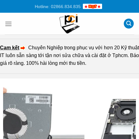
Chuyển
Hotline: 02866.834.835
đến
nội
dung
Cam kết
Chuyên Nghiệp trong phục vụ với hơn 20 Kỹ thuậ
IT luôn sẵn sàng tới tận nơi sửa chữa và cài đặt ở Tphcm. Báo
giá rõ ràng. 100% hài lòng mới thu tiền.