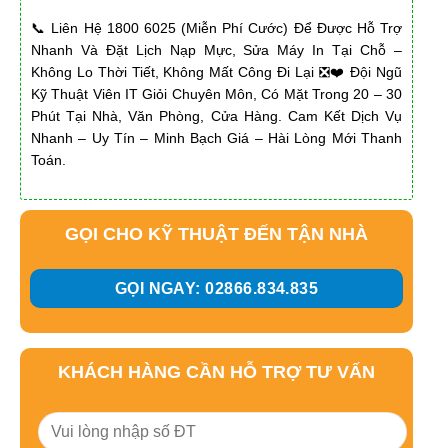
📞 Liên Hệ 1800 6025 (Miễn Phí Cước) Để Được Hỗ Trợ
Nhanh Và Đặt Lịch Nạp Mực, Sửa Máy In Tại Chỗ –
Không Lo Thời Tiết, Không Mất Công Đi Lại ❎❤️ Đội Ngũ
Kỹ Thuật Viên IT Giỏi Chuyên Môn, Có Mặt Trong 20 – 30
Phút Tại Nhà, Văn Phòng, Cửa Hàng. Cam Kết Dịch Vụ
Nhanh – Uy Tín – Minh Bạch Giá – Hài Lòng Mới Thanh
Toán.
GỌI CHO KỸ THUẬT ĐẾN TẬN NHÀ
GỌI NGAY: 02866.834.835
KHÁCH HÀNG CẦN HỖ TRỢ TƯ VẤN