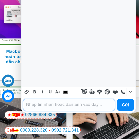
Macbook Làm sao để xóa
Thủ thuật Phần mềm
hoàn toàn dữ liệu – Hướng
Windows không nhận
dẫn chi tiết từ chuyên gia
Webcam tích hợp – Cách tự
PCI
xử lý tại nhà
👋
👍
🌹
😊
❤️
📞
B
I
U
A+
Gửi
02866 834 835
Call
0989.228.326
-
0902.721.341