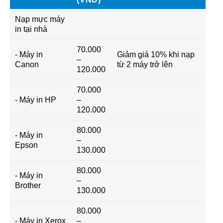
Nạp mực máy
in tại nhà
70.000
- Máy in
Giảm giá 10% khi nạp
–
Canon
từ 2 máy trở lên
120.000
70.000
- Máy in HP
–
120.000
80.000
- Máy in
–
Epson
130.000
80.000
- Máy in
–
Brother
130.000
80.000
- Máy in Xerox
–