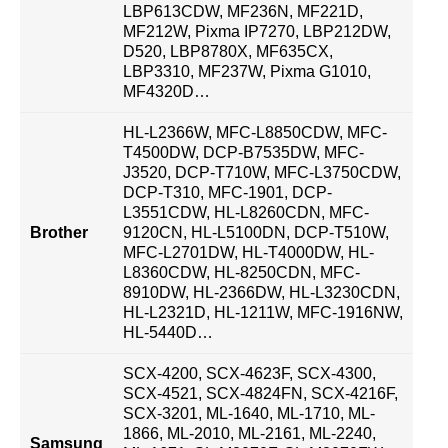
LBP613CDW, MF236N, MF221D,
MF212W, Pixma IP7270, LBP212DW,
D520, LBP8780X, MF635CX,
LBP3310, MF237W, Pixma G1010,
MF4320D…
HL-L2366W, MFC-L8850CDW, MFC-
T4500DW, DCP-B7535DW, MFC-
J3520, DCP-T710W, MFC-L3750CDW,
DCP-T310, MFC-1901, DCP-
L3551CDW, HL-L8260CDN, MFC-
Brother
9120CN, HL-L5100DN, DCP-T510W,
MFC-L2701DW, HL-T4000DW, HL-
L8360CDW, HL-8250CDN, MFC-
8910DW, HL-2366DW, HL-L3230CDN,
HL-L2321D, HL-1211W, MFC-1916NW,
HL-5440D…
SCX-4200, SCX-4623F, SCX-4300,
SCX-4521, SCX-4824FN, SCX-4216F,
SCX-3201, ML-1640, ML-1710, ML-
1866, ML-2010, ML-2161, ML-2240,
Samsung