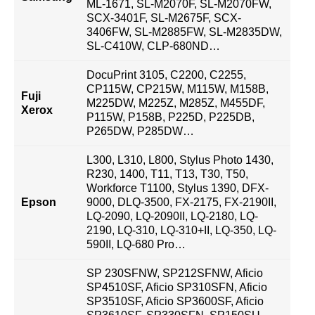
ML-1671, SL-M2070F, SL-M2070FW,
SCX-3401F, SL-M2675F, SCX-
3406FW, SL-M2885FW, SL-M2835DW,
SL-C410W, CLP-680ND…
DocuPrint 3105, C2200, C2255,
CP115W, CP215W, M115W, M158B,
Fuji
M225DW, M225Z, M285Z, M455DF,
Xerox
P115W, P158B, P225D, P225DB,
P265DW, P285DW…
L300, L310, L800, Stylus Photo 1430,
R230, 1400, T11, T13, T30, T50,
Workforce T1100, Stylus 1390, DFX-
Epson
9000, DLQ-3500, FX-2175, FX-2190II,
LQ-2090, LQ-2090II, LQ-2180, LQ-
2190, LQ-310, LQ-310+II, LQ-350, LQ-
590II, LQ-680 Pro…
SP 230SFNW, SP212SFNW, Aficio
SP4510SF, Aficio SP310SFN, Aficio
SP3510SF, Aficio SP3600SF, Aficio