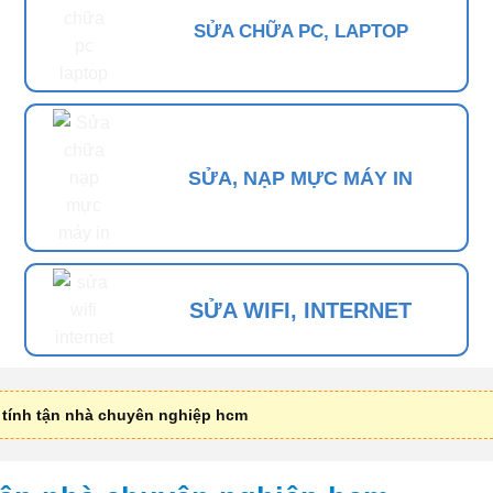
SỬA CHỮA PC, LAPTOP
SỬA, NẠP MỰC MÁY IN
SỬA WIFI, INTERNET
tính tận nhà chuyên nghiệp hcm