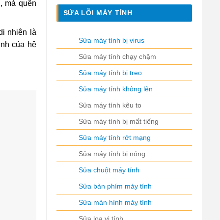
…
, mà quên
SỬA LỖI MÁY TÍNH
i nhiên là
Sửa máy tính bị virus
ịnh của hệ
Sửa máy tính chạy chậm
Sửa máy tính bị treo
Sửa máy tính không lên
Sửa máy tính kêu to
Sửa máy tính bị mất tiếng
Sửa máy tính rớt mạng
Sửa máy tính bị nóng
Sửa chuột máy tính
Sửa bàn phím máy tính
Sửa màn hình máy tính
Sửa loa vi tính