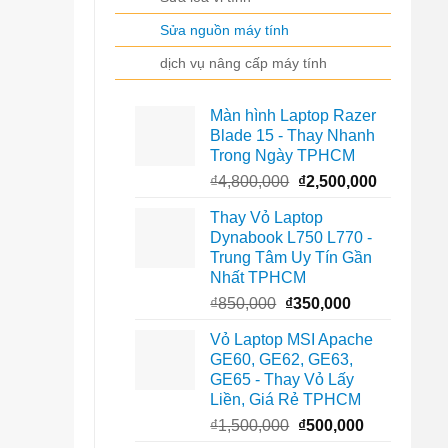
Sửa nguồn máy tính
dịch vụ nâng cấp máy tính
Màn hình Laptop Razer
Blade 15 - Thay Nhanh
Trong Ngày TPHCM
Giá
Giá
₫
4,800,000
₫
2,500,000
gốc
hiện
Thay Vỏ Laptop
là:
tại
Dynabook L750 L770 -
₫4,800,000.
là:
Trung Tâm Uy Tín Gần
₫2,500,00
Nhất TPHCM
Giá
Giá
₫
850,000
₫
350,000
gốc
hiện
Vỏ Laptop MSI Apache
là:
tại
GE60, GE62, GE63,
₫850,000.
là:
GE65 - Thay Vỏ Lấy
₫350,000.
Liền, Giá Rẻ TPHCM
Giá
Giá
₫
1,500,000
₫
500,000
gốc
hiện