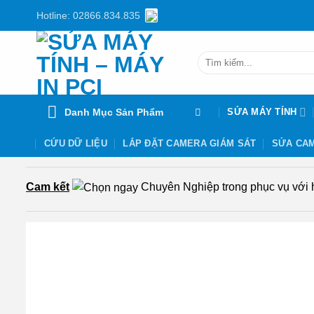
Chuyển
Hotline: 02866.834.835
đến
nội
Tìm
dung
kiếm:
Danh Mục Sản Phẩm
SỬA MÁY TÍNH
CỨU DỮ LIỆU
LẮP ĐẶT CAMERA GIÁM SÁT
SỬA CAM
Cam kết
Chuyên Nghiệp trong phục vụ với hơ