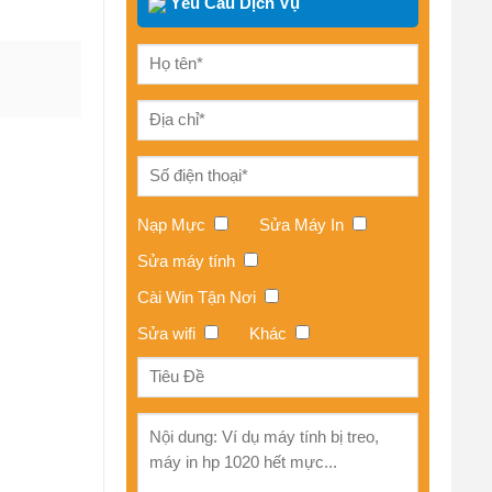
Yêu Cầu Dịch Vụ
Nạp Mực
Sửa Máy In
Sửa máy tính
Cài Win Tận Nơi
Sửa wifi
Khác