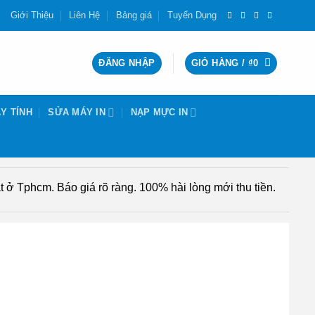
Giới Thiệu
Liên Hệ
Bảng giá
Tuyển Dụng
ĐĂNG NHẬP
GIỎ HÀNG /
₫
0
Y TÍNH
SỬA MÁY IN
NẠP MỰC IN
 ở Tphcm. Báo giá rõ ràng. 100% hài lòng mới thu tiền.