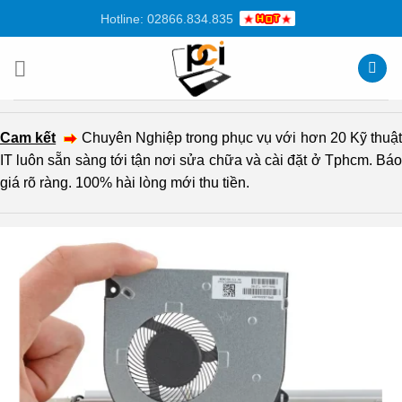
Chuyển
Hotline: 02866.834.835
đến
nội
dung
Cam kết
Chuyên Nghiệp trong phục vụ với hơn 20 Kỹ thuậ
IT luôn sẵn sàng tới tận nơi sửa chữa và cài đặt ở Tphcm. Báo
giá rõ ràng. 100% hài lòng mới thu tiền.