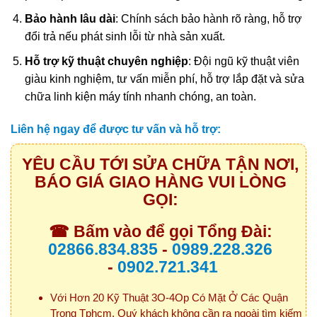
Bảo hành lâu dài
: Chính sách bảo hành rõ ràng, hỗ trợ
đổi trả nếu phát sinh lỗi từ nhà sản xuất.
Hỗ trợ kỹ thuật chuyên nghiệp
: Đội ngũ kỹ thuật viên
giàu kinh nghiệm, tư vấn miễn phí, hỗ trợ lắp đặt và sửa
chữa linh kiện máy tính nhanh chóng, an toàn.
Liên hệ ngay để được tư vấn và hỗ trợ:
YÊU CẦU TỚI SỬA CHỮA TẬN NƠI,
BÁO GIÁ GIAO HÀNG VUI LÒNG
GỌI:
☎ Bấm vào để gọi Tổng Đài:
02866.834.835
-
0989.228.326
-
0902.721.341
Với Hơn 20 Kỹ Thuật 3O-4Op Có Mặt Ở Các Quận
Trong Tphcm. Quý khách không cần ra ngoài tìm kiếm