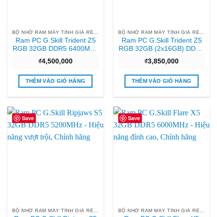
BỘ NHỚ RAM MÁY TÍNH GIÁ RẺ HCM
BỘ NHỚ RAM MÁY TÍNH GIÁ RẺ HCM
Ram PC G.Skill Trident Z5
Ram PC G.Skill Trident Z5
RGB 32GB DDR5 6400MHz
RGB 32GB (2x16GB) DDR5
– Hiệu năng đỉnh cao 36T
6000MHz – Bảo hành 36T
₫
4,500,000
₫
3,850,000
THÊM VÀO GIỎ HÀNG
THÊM VÀO GIỎ HÀNG
Save
Save
BỘ NHỚ RAM MÁY TÍNH GIÁ RẺ HCM
BỘ NHỚ RAM MÁY TÍNH GIÁ RẺ HCM