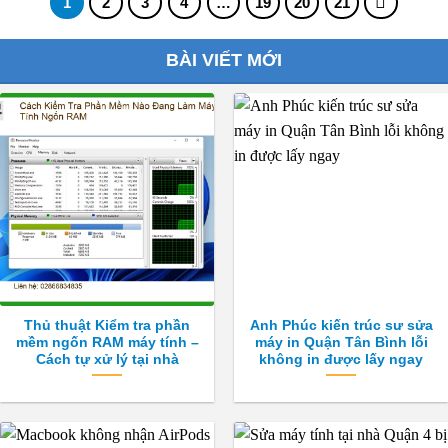
1
2
3
4
…
19
20
21
BÀI VIẾT MỚI
Thủ thuật Kiểm tra phần
Anh Phúc kiến trúc sư sửa
mềm ngốn RAM máy tính –
máy in Quận Tân Bình lỗi
Cách tự xử lý tại nhà
không in được lấy ngay