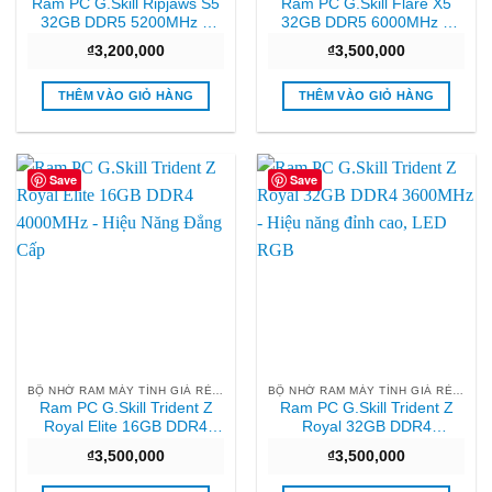
Ram PC G.Skill Ripjaws S5
Ram PC G.Skill Flare X5
32GB DDR5 5200MHz –
32GB DDR5 6000MHz –
Hiệu năng vượt trội, Chính
Hiệu năng đỉnh cao, Chính
₫
3,200,000
₫
3,500,000
hãng
hãng
THÊM VÀO GIỎ HÀNG
THÊM VÀO GIỎ HÀNG
Save
Save
BỘ NHỚ RAM MÁY TÍNH GIÁ RẺ HCM
BỘ NHỚ RAM MÁY TÍNH GIÁ RẺ HCM
Ram PC G.Skill Trident Z
Ram PC G.Skill Trident Z
Royal Elite 16GB DDR4
Royal 32GB DDR4
4000MHz – Hiệu Năng
3600MHz – Hiệu năng đỉnh
₫
3,500,000
₫
3,500,000
Đẳng Cấp
cao, LED RGB