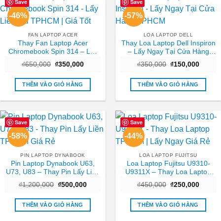
Save
Save
-46%
-57%
FAN LAPTOP ACER
LOA LAPTOP DELL
Thay Fan Laptop Acer
Thay Loa Laptop Dell Inspiron
Chromebook Spin 314 – Lấy
– Lấy Ngay Tại Cửa Hàng
Liền Tại TPHCM | Giá Tốt
TPHCM
Giá
Giá
Giá
Giá
₫
650,000
₫
350,000
₫
350,000
₫
150,000
gốc
hiện
gốc
hiện
là:
tại
là:
tại
₫650,000.
là:
₫350,000.
là:
THÊM VÀO GIỎ HÀNG
THÊM VÀO GIỎ HÀNG
₫350,000.
₫150,0
Save
Save
-58%
-44%
PIN LAPTOP DYNABOOK
LOA LAPTOP FUJITSU
Pin Laptop Dynabook U63,
Loa Laptop Fujitsu U9310-
U73, U83 – Thay Pin Lấy Liền
U9311X – Thay Loa Laptop
TPHCM Giá Rẻ
TPHCM | Lấy Ngay Giá Rẻ
Giá
Giá
Giá
Giá
₫
1,200,000
₫
500,000
₫
450,000
₫
250,000
gốc
hiện
gốc
hiện
là:
tại
là:
tại
₫1,200,000.
là:
₫450,000.
là:
THÊM VÀO GIỎ HÀNG
THÊM VÀO GIỎ HÀNG
₫500,000.
₫250,0