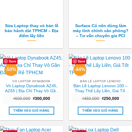
Sửa Laptop thay vỏ bản lề
Surface Có nên dùng làm
bảo hành dài TPHCM – Địa
máy tính chính văn phòng?
điểm lấy liền
– Tư vấn chuyên gia PCI
Save
Save
-50%
-44%
VO LAPTOP DYNABOOK
BẢN LỀ LAPTOP LENOVO
Vỏ Laptop Dynabook AZ45,
Bản Lề Laptop Lenovo 100 –
AZ65 | Địa Chỉ Thay Vỏ Gần
Thay Thế Lấy Liền, Giá Tốt
Đây Giá Rẻ TPHCM
TPHCM
Giá
Giá
Giá
Giá
₫
600,000
₫
300,000
₫
450,000
₫
250,000
gốc
hiện
gốc
hiện
là:
tại
là:
tại
₫600,000.
là:
₫450,000.
là:
THÊM VÀO GIỎ HÀNG
THÊM VÀO GIỎ HÀNG
₫300,000.
₫250,0