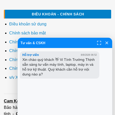
ĐIỀU KHOẢN - CHÍNH SÁCH
Điều khoản sử dụng
Chính sách bảo mật
Chính sách thanh toán
Tư vấn & CSKH
Chính sách giao hàng
Hỗ trợ viên
8/8/2026 06:52
Chính sách đổi trả
Xin chào quý khách 👋 Vi Tính Trường Thịnh 
sẵn sàng tư vấn máy tính, laptop, máy in và 
Chính sách bảo hành
hỗ trợ kỹ thuật. Quý khách cần hỗ trợ nội 
dung nào ạ?
v/v Xuất hóa đơn đỏ VAT
Cam Kết:
Dịch vụ
sửa máy tính
tới tận nơi trong 60 Phút -
Bảo hành tận tâm - Xuất hóa đơn đỏ đầy đủ
Cài đặt máy
tính
-
Cài Win Tận Nơi
(Win7,8,10) 100 - 200,000 vnđ