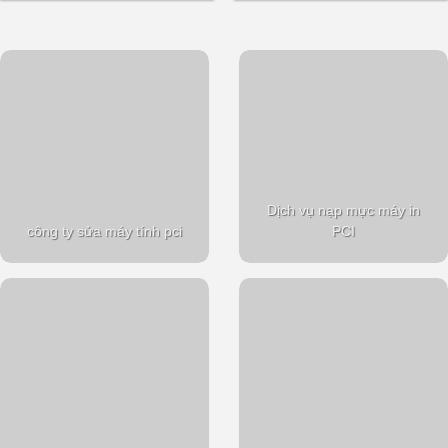
Dịch vụ nạp mực máy in
công ty sửa máy tính pci
PCI