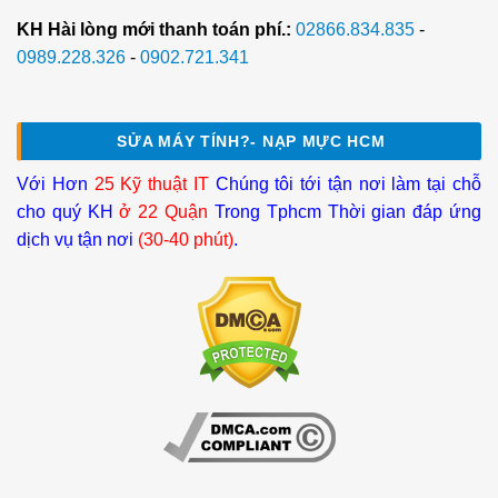
KH Hài lòng mới thanh toán phí.:
02866.834.835
-
0989.228.326
-
0902.721.341
SỬA MÁY TÍNH?- NẠP MỰC HCM
Với Hơn
25 Kỹ thuật IT
Chúng tôi tới tận nơi làm tại chỗ
cho quý KH
ở 22 Quận
Trong Tphcm Thời gian đáp ứng
dịch vụ tận nơi
(30-40 phút)
.