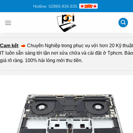
Chuyển
Hotline: 02866.834.835
đến
nội
dung
Cam kết
Chuyên Nghiệp trong phục vụ với hơn 20 Kỹ thuậ
IT luôn sẵn sàng tới tận nơi sửa chữa và cài đặt ở Tphcm. Báo
giá rõ ràng. 100% hài lòng mới thu tiền.