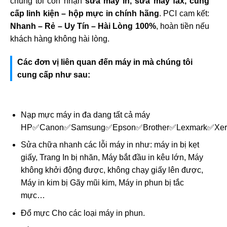
chúng tôi còn nhận
sửa máy in, sửa máy fax, cung
cấp linh kiện – hộp mực in chính hãng
. PCI cam kết:
Nhanh – Rẻ – Uy Tín – Hài Lòng 100%
, hoàn tiền nếu
khách hàng không hài lòng.
Các đơn vị liên quan đến máy in mà chúng tôi
cung cấp như sau:
Nạp mực máy in đa dang tất cả máy
HP✅Canon✅Samsung✅Epson✅Brother✅Lexmark✅Xe
Sửa chữa nhanh các lỗi máy in như: máy in bị kẹt
giấy, Trang In bị nhăn, Máy bắt đầu in kêu lớn, Máy
không khởi động được, không chạy giấy lên được,
Máy in kim bị Gãy mũi kim, Máy in phun bị tắc
mực…
Đổ mực Cho các loại máy in phun.