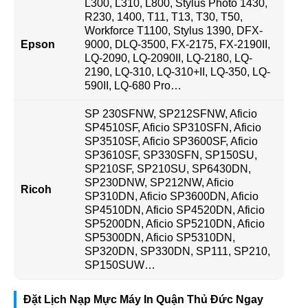
L300, L310, L800, Stylus Photo 1430,
R230, 1400, T11, T13, T30, T50,
Workforce T1100, Stylus 1390, DFX-
Epson
9000, DLQ-3500, FX-2175, FX-2190II,
LQ-2090, LQ-2090II, LQ-2180, LQ-
2190, LQ-310, LQ-310+II, LQ-350, LQ-
590II, LQ-680 Pro…
SP 230SFNW, SP212SFNW, Aficio
SP4510SF, Aficio SP310SFN, Aficio
SP3510SF, Aficio SP3600SF, Aficio
SP3610SF, SP330SFN, SP150SU,
SP210SF, SP210SU, SP6430DN,
SP230DNW, SP212NW, Aficio
Ricoh
SP310DN, Aficio SP3600DN, Aficio
SP4510DN, Aficio SP4520DN, Aficio
SP5200DN, Aficio SP5210DN, Aficio
SP5300DN, Aficio SP5310DN,
SP320DN, SP330DN, SP111, SP210,
SP150SUW…
Đặt Lịch Nạp Mực Máy In Quận Thủ Đức Ngay