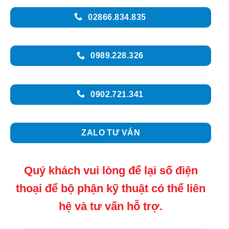
02866.834.835
0989.228.326
0902.721.341
ZALO TƯ VẤN
Quý khách vui lòng để lại số điện
thoại để bộ phận kỹ thuật có thể liên
hệ và tư vấn hỗ trợ.