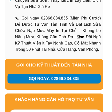
Chuyên Sửa Bơm, Thay Mực In Lấy Liền. Dịch
Vụ Tận Nhà Giá Rẻ
📞 Gọi Ngay 02866.834.835 (Miễn Phí Cước)
Để Được Tư Vấn Tận Tình Và Đặt Lịch Sửa
Chữa Nạp Mực Máy In Tại Chỗ – Không Lo
Nắng Mưa, Không Cần Chờ Đợi! ❎❤️ Đội Ngũ
Kỹ Thuật Viên It Tay Nghề Cao, Có Mặt Nhanh
Trong 30 Phút Tại Nhà, Cửa Hàng, Văn Phòng.
GỌI CHO KỸ THUẬT ĐẾN TẬN NHÀ
GỌI NGAY: 02866.834.835
KHÁCH HÀNG CẦN HỖ TRỢ TƯ VẤN