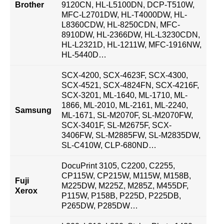
Brother
9120CN, HL-L5100DN, DCP-T510W,
MFC-L2701DW, HL-T4000DW, HL-
L8360CDW, HL-8250CDN, MFC-
8910DW, HL-2366DW, HL-L3230CDN,
HL-L2321D, HL-1211W, MFC-1916NW,
HL-5440D…
SCX-4200, SCX-4623F, SCX-4300,
SCX-4521, SCX-4824FN, SCX-4216F,
SCX-3201, ML-1640, ML-1710, ML-
1866, ML-2010, ML-2161, ML-2240,
Samsung
ML-1671, SL-M2070F, SL-M2070FW,
SCX-3401F, SL-M2675F, SCX-
3406FW, SL-M2885FW, SL-M2835DW,
SL-C410W, CLP-680ND…
DocuPrint 3105, C2200, C2255,
CP115W, CP215W, M115W, M158B,
Fuji
M225DW, M225Z, M285Z, M455DF,
Xerox
P115W, P158B, P225D, P225DB,
P265DW, P285DW…