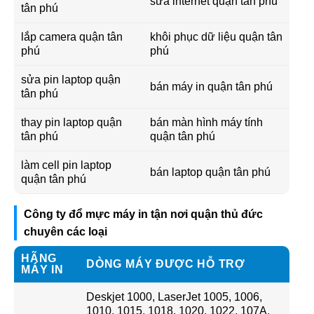
sửa internet quận tân phú
tân phú
lắp camera quận tân
khôi phục dữ liệu quận tân
phú
phú
sửa pin laptop quận
bán máy in quận tân phú
tân phú
thay pin laptop quận
bán màn hình máy tính
tân phú
quận tân phú
làm cell pin laptop
bán laptop quận tân phú
quận tân phú
Công ty đổ mực máy in tận nơi quận thủ đức
chuyên các loại
HÃNG
DÒNG MÁY ĐƯỢC HỖ TRỢ
MÁY IN
Deskjet 1000, LaserJet 1005, 1006,
1010, 1015, 1018, 1020, 1022, 107A,