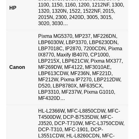
1100, 1150, 1160, 1200, 1212NF, 1300,
HP
1320, 1320N, 1522, 1522NF, 2015,
2015N, 2300, 2420D, 3005, 3015,
3020, 3030…
Pixma MG5370, MP237, MF226DN,
LBP6030W, LBP3370, LBP6230DN,
LBP7018C, IP2870, 7200CDN, Pixma
IX8770, Maxify IB4070, CP1000,
LBP215X, LBP621CW, Pixma MX377,
Canon
MF269DW, MF4122, MF3010AE,
LBP613CDW, MF236N, MF221D,
MF212W, Pixma IP7270, LBP212DW,
D520, LBP8780X, MF635CX,
LBP3310, MF237W, Pixma G1010,
MF4320D…
HL-L2366W, MFC-L8850CDW, MFC-
T4500DW, DCP-B7535DW, MFC-
J3520, DCP-T710W, MFC-L3750CDW,
DCP-T310, MFC-1901, DCP-
L3551CDW, HL-L8260CDN, MFC-