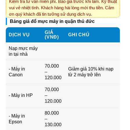
Kiểm tra tư vấn miễn phí. Báo giá trước khi làm. Kỹ thuật
vui vẻ nhiệt tình. Khách hàng hài lòng mới thu tiền. Cảm
ơn quý khách đã tin tưởng sử dụng dịch vụ.
Bảng giá đổ mực máy in quận thủ đức
GIÁ
DỊCH VỤ
GHI CHÚ
(VNĐ)
Nạp mực máy
in tại nhà
70.000
- Máy in
Giảm giá 10% khi nạp
–
Canon
từ 2 máy trở lên
120.000
70.000
- Máy in HP
–
120.000
80.000
- Máy in
–
Epson
130.000