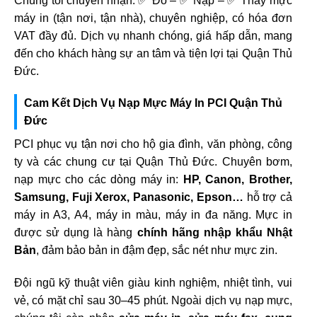
Chúng tôi chuyên nhận: ✅ Đổ – ✅ Nạp – ✅ Thay mực
máy in (tận nơi, tận nhà), chuyên nghiệp, có hóa đơn
VAT đầy đủ. Dịch vụ nhanh chóng, giá hấp dẫn, mang
đến cho khách hàng sự an tâm và tiện lợi tại Quận Thủ
Đức.
Cam Kết Dịch Vụ Nạp Mực Máy In PCI Quận Thủ
Đức
PCI phục vụ tận nơi cho hộ gia đình, văn phòng, công
ty và các chung cư tại Quận Thủ Đức. Chuyên bơm,
nạp mực cho các dòng máy in:
HP, Canon, Brother,
Samsung, Fuji Xerox, Panasonic, Epson…
hỗ trợ cả
máy in A3, A4, máy in màu, máy in đa năng. Mực in
được sử dụng là hàng
chính hãng nhập khẩu Nhật
Bản
, đảm bảo bản in đậm đẹp, sắc nét như mực zin.
Đội ngũ kỹ thuật viên giàu kinh nghiệm, nhiệt tình, vui
vẻ, có mặt chỉ sau 30–45 phút. Ngoài dịch vụ nạp mực,