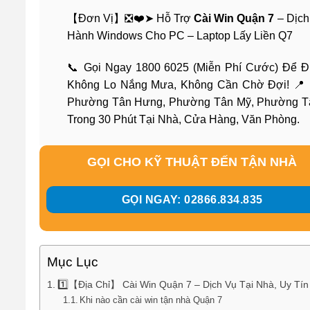
【Đơn Vị】❎❤️➤ Hỗ Trợ
Cài Win Quận 7
– Dịch
Hành Windows Cho PC – Laptop Lấy Liền Q7
📞 Gọi Ngay 1800 6025 (Miễn Phí Cước) Để 
Không Lo Nắng Mưa, Không Cần Chờ Đợi! 📍 
Phường Tân Hưng, Phường Tân Mỹ, Phường Tân
Trong 30 Phút Tại Nhà, Cửa Hàng, Văn Phòng.
GỌI CHO KỸ THUẬT ĐẾN TẬN NHÀ
GỌI NGAY: 02866.834.835
Mục Lục
1️⃣【Địa Chỉ】 Cài Win Quận 7 – Dịch Vụ Tại Nhà, Uy Tí
Khi nào cần cài win tận nhà Quận 7