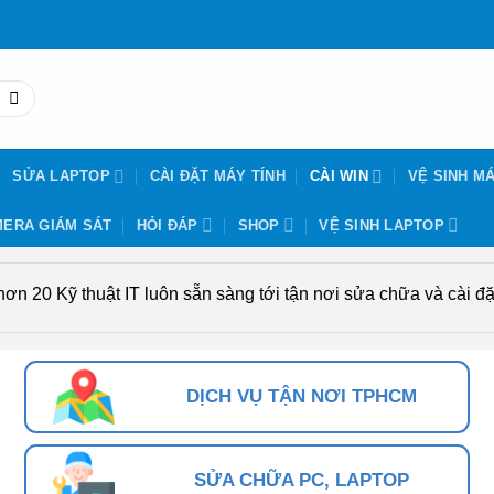
SỬA LAPTOP
CÀI ĐẶT MÁY TÍNH
CÀI WIN
VỆ SINH MÁ
ERA GIÁM SÁT
HỎI ĐÁP
SHOP
VỆ SINH LAPTOP
n 20 Kỹ thuật IT luôn sẵn sàng tới tận nơi sửa chữa và cài đặt
DỊCH VỤ TẬN NƠI TPHCM
SỬA CHỮA PC, LAPTOP