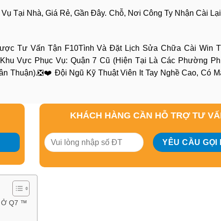
 Vụ Tại Nhà, Giá Rẻ, Gần Đây. Chỗ, Nơi Công Ty Nhận Cài Lạ
Được Tư Vấn Tận F10Tình Và Đặt Lịch Sửa Chữa Cài Win T
Khu Vực Phục Vụ: Quận 7 Cũ (Hiện Tại Là Các Phường Ph
 Thuận).❎❤️ Đội Ngũ Kỹ Thuật Viên It Tay Nghề Cao, Có M
KHÁCH HÀNG CẦN HỖ TRỢ TƯ V
n Ở Q7 ™