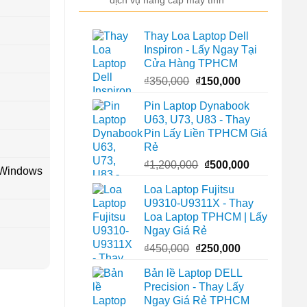
Thay Loa Laptop Dell
Inspiron - Lấy Ngay Tại
Cửa Hàng TPHCM
Giá
Giá
₫
350,000
₫
150,000
gốc
hiện
Pin Laptop Dynabook
là:
tại
U63, U73, U83 - Thay
₫350,000.
là:
Pin Lấy Liền TPHCM Giá
₫150,000.
Rẻ
Giá
Giá
₫
1,200,000
₫
500,000
 Windows
gốc
hiện
Loa Laptop Fujitsu
là:
tại
U9310-U9311X - Thay
₫1,200,000.
là:
Loa Laptop TPHCM | Lấy
₫500,000.
Ngay Giá Rẻ
Giá
Giá
₫
450,000
₫
250,000
gốc
hiện
Bản lề Laptop DELL
là:
tại
Precision - Thay Lấy
₫450,000.
là:
Ngay Giá Rẻ TPHCM
₫250,000.