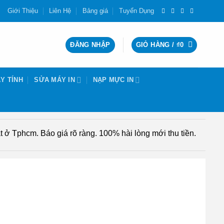
Giới Thiệu
Liên Hệ
Bảng giá
Tuyển Dụng
ĐĂNG NHẬP
GIỎ HÀNG /
₫
0
Y TÍNH
SỬA MÁY IN
NẠP MỰC IN
 ở Tphcm. Báo giá rõ ràng. 100% hài lòng mới thu tiền.