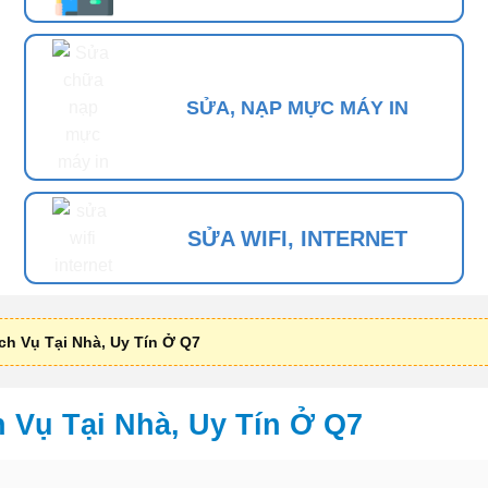
SỬA, NẠP MỰC MÁY IN
SỬA WIFI, INTERNET
ịch Vụ Tại Nhà, Uy Tín Ở Q7
h Vụ Tại Nhà, Uy Tín Ở Q7