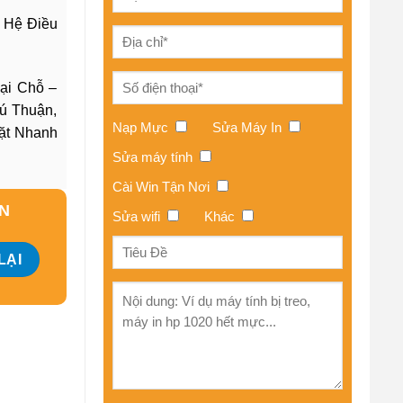
i Hệ Điều
ại Chỗ –
ú Thuận,
Nạp Mực
Sửa Máy In
ặt Nhanh
Sửa máy tính
Cài Win Tận Nơi
ẤN
Sửa wifi
Khác