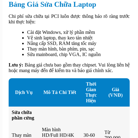
Bảng Giá Sửa Chữa Laptop
Chi phí sửa chữa tại PCI luôn được thông báo rõ ràng trước
khi thực hiện:
Cài đặt Windows, xử lý phần mềm
Vệ sinh laptop, thay keo tản nhiệt
Nâng cấp SSD, RAM tăng tốc máy
Thay màn hình, bàn phím, pin, sạc
Sửa mainboard, chip VGA, IC nguồn
Lưu ý:
Bảng giá chưa bao gồm thay chipset. Vui lòng liên hệ
hoặc mang máy đến để kiểm tra và báo giá chính xác.
Thời
Gian
Giá
Dịch Vụ
Mô Tả Chi Tiết
Thực
(VNĐ)
Hiện
Sửa chữa
phần cứng
Màn hình
Từ
Thay màn
HD/Full HD/4K
30-60
700.000 -