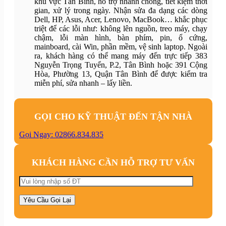
khu vực Tân Bình, hỗ trợ nhanh chóng, tiết kiệm thời
gian, xử lý trong ngày. Nhận sửa đa dạng các dòng
Dell, HP, Asus, Acer, Lenovo, MacBook… khắc phục
triệt để các lỗi như: không lên nguồn, treo máy, chạy
chậm, lỗi màn hình, bàn phím, pin, ổ cứng,
mainboard, cài Win, phần mềm, vệ sinh laptop. Ngoài
ra, khách hàng có thể mang máy đến trực tiếp 383
Nguyễn Trọng Tuyển, P.2, Tân Bình hoặc 391 Cộng
Hòa, Phường 13, Quận Tân Bình để được kiểm tra
miễn phí, sửa nhanh – lấy liền.
GỌI CHO KỸ THUẬT ĐẾN TẬN NHÀ
Gọi Ngay: 02866.834.835
KHÁCH HÀNG CẦN HỖ TRỢ TƯ VẤN