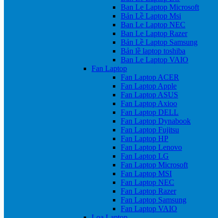
Ban Le Laptop Microsoft
Bản Lề Laptop Msi
Ban Le Laptop NEC
Ban Le Laptop Razer
Bản Lề Laptop Samsung
Bản lề laptop toshiba
Ban Le Laptop VAIO
Fan Laptop
Fan Laptop ACER
Fan Laptop Apple
Fan Laptop ASUS
Fan Laptop Axioo
Fan Laptop DELL
Fan Laptop Dynabook
Fan Laptop Fujitsu
Fan Laptop HP
Fan Laptop Lenovo
Fan Laptop LG
Fan Laptop Microsoft
Fan Laptop MSI
Fan Laptop NEC
Fan Laptop Razer
Fan Laptop Samsung
Fan Laptop VAIO
Loa Laptop