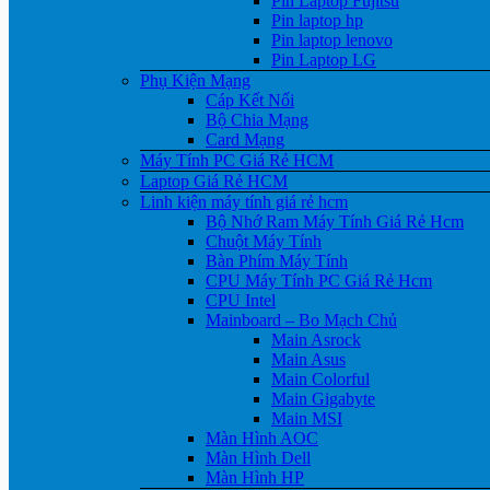
Pin Laptop Fujitsu
Pin laptop hp
Pin laptop lenovo
Pin Laptop LG
Phụ Kiện Mạng
Cáp Kết Nối
Bộ Chia Mạng
Card Mạng
Máy Tính PC Giá Rẻ HCM
Laptop Giá Rẻ HCM
Linh kiện máy tính giá rẻ hcm
Bộ Nhớ Ram Máy Tính Giá Rẻ Hcm
Chuột Máy Tính
Bàn Phím Máy Tính
CPU Máy Tính PC Giá Rẻ Hcm
CPU Intel
Mainboard – Bo Mạch Chủ
Main Asrock
Main Asus
Main Colorful
Main Gigabyte
Main MSI
Màn Hình AOC
Màn Hình Dell
Màn Hình HP