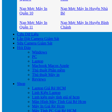
Nạp Mực Máy In
Nạp Mực Máy In Huyện Nhà
Quận 10
Bè
Nạp Mực Máy In
Nạp Mực Máy In Huyện Bình
Quận 11
Chánh
Cứu Dữ Liệu
Lắp Đặt Camera Giám Sát
Sửa Camera Giám Sát
Hỏi Đáp
Windows
PC
Laptop
Macbook Macos Apple
Thủ thuật Phần mềm
Thủ thuật Máy in
Reviews
Shop
Laptop Giá Rẻ HCM
Linh Kiện Laptop
Linh kiện máy tính giá rẻ hcm
Màn Hình Máy Tính Giá Rẻ Hcm
Máy In Giá Rẻ Hcm
Máy Tính PC Giá Rẻ HCM