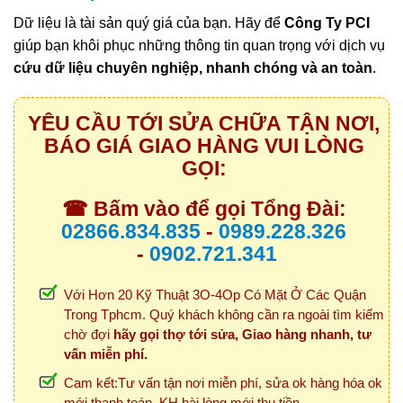
Dữ liệu là tài sản quý giá của bạn. Hãy để
Công Ty PCI
giúp bạn khôi phục những thông tin quan trọng với dịch vụ
cứu dữ liệu chuyên nghiệp, nhanh chóng và an toàn
.
YÊU CẦU TỚI SỬA CHỮA TẬN NƠI,
BÁO GIÁ GIAO HÀNG VUI LÒNG
GỌI:
☎ Bấm vào để gọi Tổng Đài:
02866.834.835
-
0989.228.326
-
0902.721.341
Với Hơn 20 Kỹ Thuật 3O-4Op Có Mặt Ở Các Quận
Trong Tphcm. Quý khách không cần ra ngoài tìm kiếm
chờ đợi
hãy gọi thợ tới sửa, Giao hàng nhanh, tư
vấn miễn phí.
Cam kết:Tư vấn tận nơi miễn phí, sửa ok hàng hóa ok
mới thanh toán. KH hài lòng mới thu tiền.