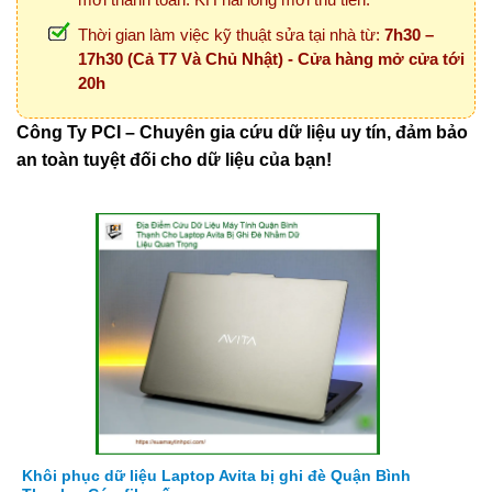
Thời gian làm việc kỹ thuật sửa tại nhà từ:
7h30 –
17h30 (Cả T7 Và Chủ Nhật) - Cửa hàng mở cửa tới
20h
Công Ty PCI – Chuyên gia cứu dữ liệu uy tín, đảm bảo
an toàn tuyệt đối cho dữ liệu của bạn!
Khôi phục dữ liệu Laptop Avita bị ghi đè Quận Bình