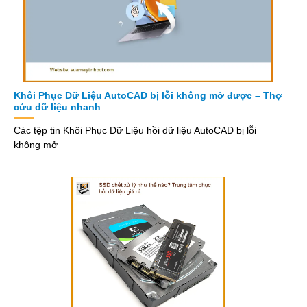
Khôi Phục Dữ Liệu AutoCAD bị lỗi không mở được – Thợ
cứu dữ liệu nhanh
Các tệp tin Khôi Phục Dữ Liệu hồi dữ liệu AutoCAD bị lỗi
không mở