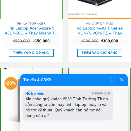
PIN LAPTOP ACER
VO LAPTOP VAIO
Pin Laptop Acer Aspire 5
Vỏ Laptop VAIO T Series
A517-56G – Thay Nhanh Tại
VGN-T, VGN-TZ – Thay
TPHCM | Giá Rẻ
Nhanh Trung Tâm TPHCM
Giá
Giá
Giá
Giá
₫
950,000
₫
650,000
₫
800,000
₫
300,000
Giá Tốt
gốc
hiện
gốc
hiện
là:
tại
là:
tại
₫950,000.
là:
₫800,000.
là:
THÊM VÀO GIỎ HÀNG
THÊM VÀO GIỎ HÀNG
₫650,000.
₫300,0
Tư vấn & CSKH
-20%
-47%
Hỗ trợ viên
6/8/2026 10:58
Xin chào quý khách 👋 Vi Tính Trường Thịnh 
sẵn sàng tư vấn máy tính, laptop, máy in và 
hỗ trợ kỹ thuật. Quý khách cần hỗ trợ nội 
dung nào ạ?