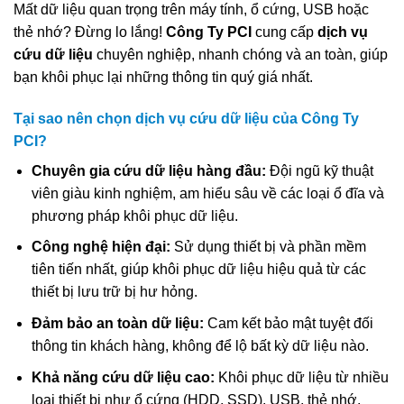
Mất dữ liệu quan trọng trên máy tính, ổ cứng, USB hoặc
thẻ nhớ? Đừng lo lắng!
Công Ty PCI
cung cấp
dịch vụ
cứu dữ liệu
chuyên nghiệp, nhanh chóng và an toàn, giúp
bạn khôi phục lại những thông tin quý giá nhất.
Tại sao nên chọn dịch vụ cứu dữ liệu của Công Ty
PCI?
Chuyên gia cứu dữ liệu hàng đầu:
Đội ngũ kỹ thuật
viên giàu kinh nghiệm, am hiểu sâu về các loại ổ đĩa và
phương pháp khôi phục dữ liệu.
Công nghệ hiện đại:
Sử dụng thiết bị và phần mềm
tiên tiến nhất, giúp khôi phục dữ liệu hiệu quả từ các
thiết bị lưu trữ bị hư hỏng.
Đảm bảo an toàn dữ liệu:
Cam kết bảo mật tuyệt đối
thông tin khách hàng, không để lộ bất kỳ dữ liệu nào.
Khả năng cứu dữ liệu cao:
Khôi phục dữ liệu từ nhiều
loại thiết bị như ổ cứng (HDD, SSD), USB, thẻ nhớ,