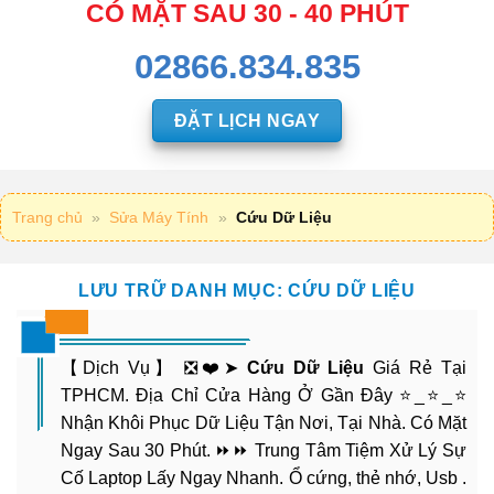
CÓ MẶT SAU 30 - 40 PHÚT
02866.834.835
ĐẶT LỊCH NGAY
Trang chủ
»
Sửa Máy Tính
»
Cứu Dữ Liệu
LƯU TRỮ DANH MỤC:
CỨU DỮ LIỆU
【Dịch Vụ】 ❎❤️➤
Cứu Dữ Liệu
Giá Rẻ Tại
TPHCM. Địa Chỉ Cửa Hàng Ở Gần Đây ⭐_⭐_⭐
Nhận Khôi Phục Dữ Liệu Tận Nơi, Tại Nhà. Có Mặt
Ngay Sau 30 Phút. ⏩⏩ Trung Tâm Tiệm Xử Lý Sự
Cố Laptop Lấy Ngay Nhanh. Ổ cứng, thẻ nhớ, Usb .