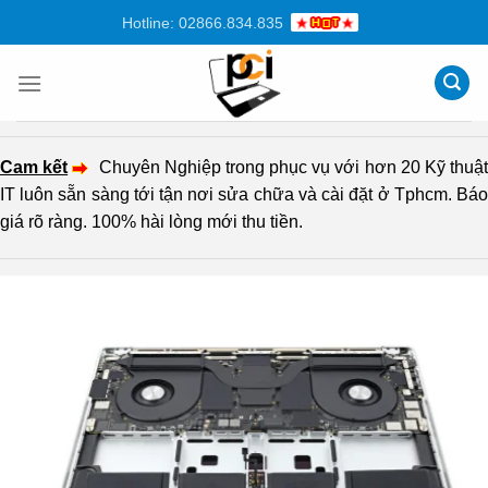
Chuyển
Hotline: 02866.834.835
đến
nội
dung
Cam kết
Chuyên Nghiệp trong phục vụ với hơn 20 Kỹ thuậ
IT luôn sẵn sàng tới tận nơi sửa chữa và cài đặt ở Tphcm. Báo
giá rõ ràng. 100% hài lòng mới thu tiền.