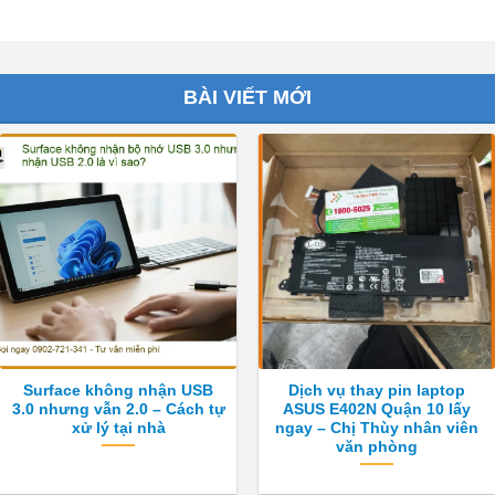
BÀI VIẾT MỚI
Surface không nhận USB
Dịch vụ thay pin laptop
3.0 nhưng vẫn 2.0 – Cách tự
ASUS E402N Quận 10 lấy
xử lý tại nhà
ngay – Chị Thùy nhân viên
văn phòng