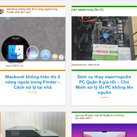
Macbook không hiển thị ổ
Dịch vụ thay main+nguồn
cứng ngoài trong Finder –
PC Quận 9 giá tốt – Chú
Cách xử lý tại nhà
Minh xử lý lỗi PC không lên
nguồn