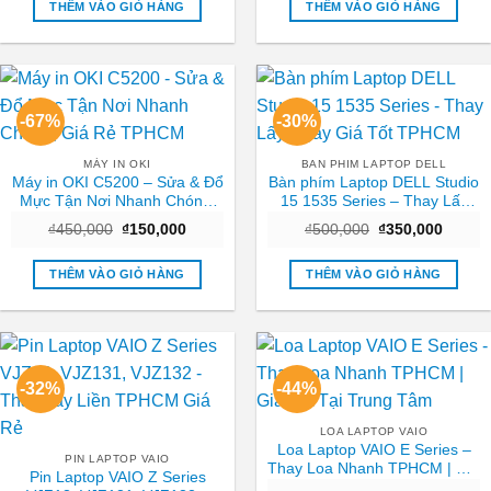
₫550,000.
là:
₫450,000.
là:
THÊM VÀO GIỎ HÀNG
THÊM VÀO GIỎ HÀNG
₫250,000.
₫250,0
-67%
-30%
MÁY IN OKI
BAN PHIM LAPTOP DELL
Máy in OKI C5200 – Sửa & Đổ
Bàn phím Laptop DELL Studio
Mực Tận Nơi Nhanh Chóng,
15 1535 Series – Thay Lấy
Giá Rẻ TPHCM
Ngay Giá Tốt TPHCM
Giá
Giá
Giá
Giá
₫
450,000
₫
150,000
₫
500,000
₫
350,000
gốc
hiện
gốc
hiện
là:
tại
là:
tại
₫450,000.
là:
₫500,000.
là:
THÊM VÀO GIỎ HÀNG
THÊM VÀO GIỎ HÀNG
₫150,000.
₫350,0
-32%
-44%
LOA LAPTOP VAIO
Loa Laptop VAIO E Series –
PIN LAPTOP VAIO
Thay Loa Nhanh TPHCM | Giá
Pin Laptop VAIO Z Series
Tốt Tại Trung Tâm