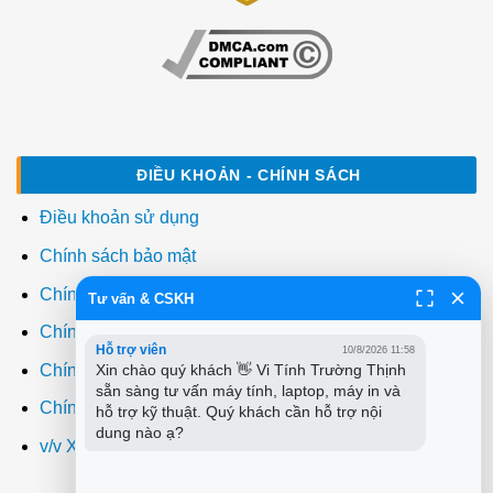
ĐIỀU KHOẢN - CHÍNH SÁCH
Điều khoản sử dụng
Chính sách bảo mật
Chính sách thanh toán
Tư vấn & CSKH
Chính sách giao hàng
Hỗ trợ viên
10/8/2026 11:58
Chính sách đổi trả
Xin chào quý khách 👋 Vi Tính Trường Thịnh 
sẵn sàng tư vấn máy tính, laptop, máy in và 
Chính sách bảo hành
hỗ trợ kỹ thuật. Quý khách cần hỗ trợ nội 
dung nào ạ?
v/v Xuất hóa đơn đỏ VAT