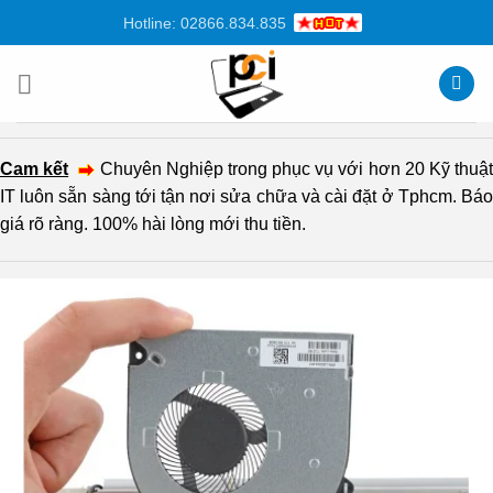
Chuyển
Hotline: 02866.834.835
đến
nội
dung
Cam kết
Chuyên Nghiệp trong phục vụ với hơn 20 Kỹ thuậ
IT luôn sẵn sàng tới tận nơi sửa chữa và cài đặt ở Tphcm. Báo
giá rõ ràng. 100% hài lòng mới thu tiền.