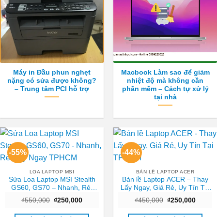
Máy in Đầu phun nghẹt
Macbook Làm sao để giảm
nặng có sửa được không?
nhiệt độ mà không cần
– Trung tâm PCI hỗ trợ
phần mềm – Cách tự xử lý
tại nhà
-55%
-44%
LOA LAPTOP MSI
BẢN LỀ LAPTOP ACER
Sửa Loa Laptop MSI Stealth
Bản lề Laptop ACER – Thay
GS60, GS70 – Nhanh, Rẻ,
Lấy Ngay, Giá Rẻ, Uy Tín Tại
Lấy Ngay TPHCM
TPHCM
Giá
Giá
Giá
Giá
₫
550,000
₫
250,000
₫
450,000
₫
250,000
gốc
hiện
gốc
hiện
là:
tại
là:
tại