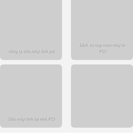
Dịch vụ nạp mực máy in
công ty sửa máy tính pci
PCI
Sửa máy tính tại nhà PCI