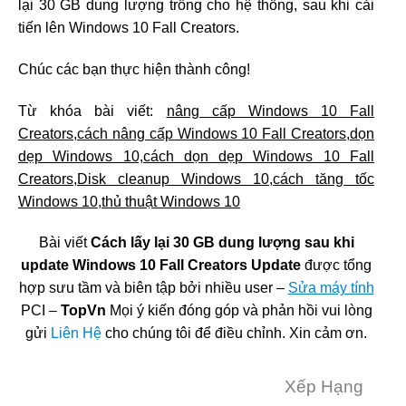
lại 30 GB dung lượng trống cho hệ thống, sau khi cải
tiến lên Windows 10 Fall Creators.
Chúc các bạn thực hiện thành công!
Từ khóa bài viết:
nâng cấp Windows 10 Fall
Creators,cách nâng cấp Windows 10 Fall Creators,dọn
dẹp Windows 10,cách dọn dẹp Windows 10 Fall
Creators,Disk cleanup Windows 10,cách tăng tốc
Windows 10,thủ thuật Windows 10
Bài viết
Cách lấy lại 30 GB dung lượng sau khi
update Windows 10 Fall Creators Update
được tổng
hợp sưu tầm và biên tập bởi nhiều user –
Sửa máy tính
PCI –
TopVn
Mọi ý kiến đóng góp và phản hồi vui lòng
gửi
Liên Hệ
cho chúng tôi để điều chỉnh. Xin cảm ơn.
Xếp Hạng