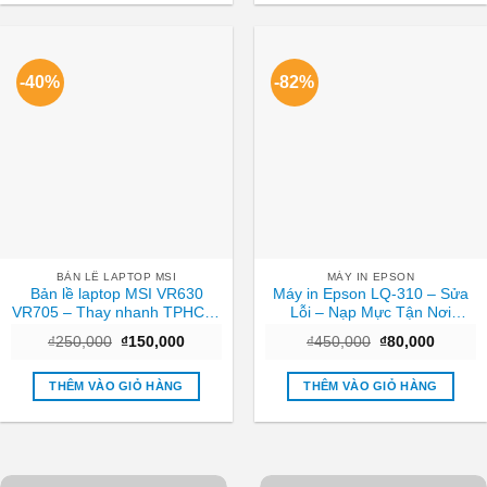
-40%
-82%
BẢN LỀ LAPTOP MSI
MÁY IN EPSON
Bản lề laptop MSI VR630
Máy in Epson LQ-310 – Sửa
VR705 – Thay nhanh TPHCM,
Lỗi – Nạp Mực Tận Nơi
giá ưu đãi
TPHCM – Giá Rẻ
Giá
Giá
Giá
Giá
₫
250,000
₫
150,000
₫
450,000
₫
80,000
gốc
hiện
gốc
hiện
là:
tại
là:
tại
₫250,000.
là:
₫450,000.
là:
THÊM VÀO GIỎ HÀNG
THÊM VÀO GIỎ HÀNG
₫150,000.
₫80,000