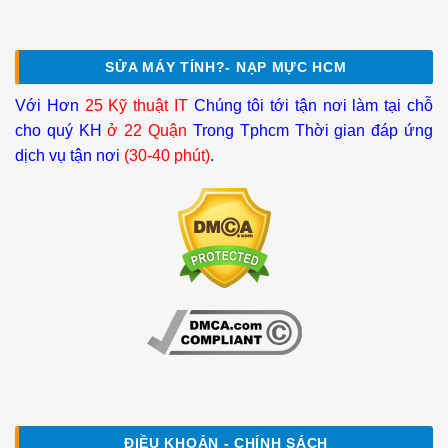
SỬA MÁY TÍNH?- NẠP MỰC HCM
Với Hơn
25 Kỹ thuật IT
Chúng tôi tới tận nơi làm tại chỗ
cho quý KH
ở 22 Quận
Trong Tphcm Thời gian đáp ứng
dịch vụ tận nơi
(30-40 phút)
.
ĐIỀU KHOẢN - CHÍNH SÁCH