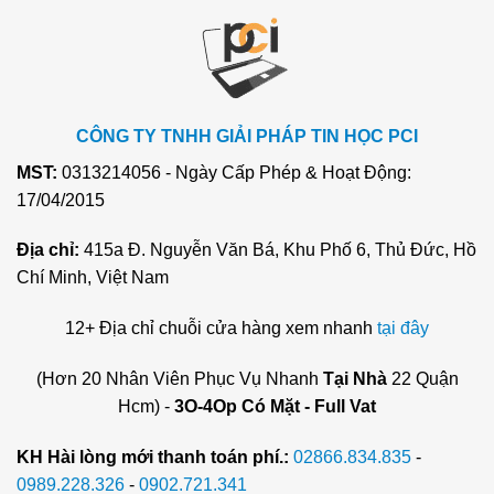
CÔNG TY TNHH GIẢI PHÁP TIN HỌC PCI
MST:
0313214056 - Ngày Cấp Phép & Hoạt Động:
17/04/2015
Địa chỉ:
415a Đ. Nguyễn Văn Bá, Khu Phố 6, Thủ Đức, Hồ
Chí Minh, Việt Nam
12+ Địa chỉ chuỗi cửa hàng xem nhanh
tại đây
(Hơn 20 Nhân Viên Phục Vụ Nhanh
Tại Nhà
22 Quận
Hcm) -
3O-4Op Có Mặt - Full Vat
KH Hài lòng mới thanh toán phí.:
02866.834.835
-
0989.228.326
-
0902.721.341