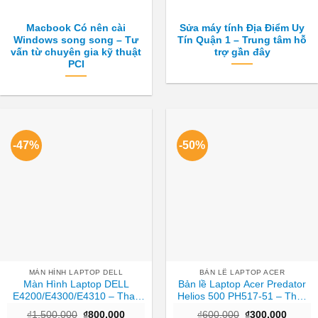
Macbook Có nên cài
Sửa máy tính Địa Điểm Uy
Windows song song – Tư
Tín Quận 1 – Trung tâm hỗ
vấn từ chuyên gia kỹ thuật
trợ gần đây
PCI
-47%
-50%
MÀN HÌNH LAPTOP DELL
BẢN LỀ LAPTOP ACER
Màn Hình Laptop DELL
Bản lề Laptop Acer Predator
E4200/E4300/E4310 – Thay
Helios 500 PH517-51 – Thay
Tại Cửa Hàng Giá Rẻ TPHCM
ngay giá tốt TPHCM
Giá
Giá
Giá
Giá
₫
1,500,000
₫
800,000
₫
600,000
₫
300,000