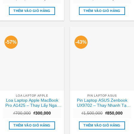
gốc
hiện
gốc
hiện
là:
tại
là:
tại
₫1,500,000.
là:
₫600,000.
là:
THÊM VÀO GIỎ HÀNG
THÊM VÀO GIỎ HÀNG
₫800,000.
₫300,0
-57%
-43%
LOA LAPTOP APPLE
PIN LAPTOP ASUS
Loa Laptop Apple MacBook
Pin Laptop ASUS Zenbook
Pro A1425 – Thay Lấy Ngay
UX9702 – Thay Nhanh Tại
Tại Cửa Hàng TPHCM
Cửa Hàng TPHCM | Giá Rẻ
Giá
Giá
Giá
Giá
₫
700,000
₫
300,000
₫
1,500,000
₫
850,000
gốc
hiện
gốc
hiện
là:
tại
là:
tại
₫700,000.
là:
₫1,500,000.
là:
THÊM VÀO GIỎ HÀNG
THÊM VÀO GIỎ HÀNG
₫300,000.
₫850,