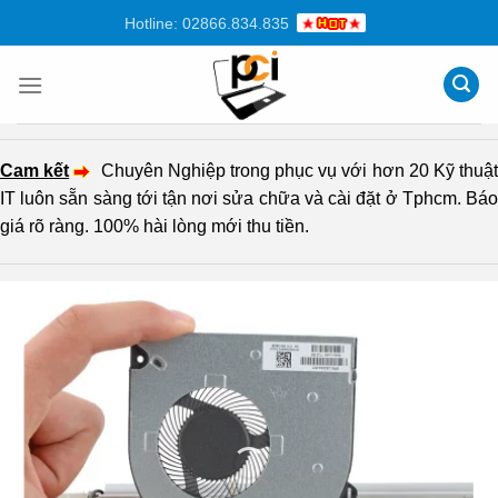
Chuyển
Hotline: 02866.834.835
đến
nội
dung
Cam kết
Chuyên Nghiệp trong phục vụ với hơn 20 Kỹ thuậ
IT luôn sẵn sàng tới tận nơi sửa chữa và cài đặt ở Tphcm. Báo
giá rõ ràng. 100% hài lòng mới thu tiền.