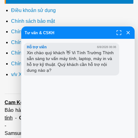
Điều khoản sử dụng
Chính sách bảo mật
Chính sách thanh toán
Tư vấn & CSKH
Chính sách giao hàng
Hỗ trợ viên
6/8/2026 06:06
Xin chào quý khách 👋 Vi Tính Trường Thịnh 
Chính sách đổi trả
sẵn sàng tư vấn máy tính, laptop, máy in và 
Chính sách bảo hành
hỗ trợ kỹ thuật. Quý khách cần hỗ trợ nội 
dung nào ạ?
v/v Xuất hóa đơn đỏ VAT
Cam Kết:
Dịch vụ
sửa máy tính
tới tận nơi trong 60 Phút -
Bảo hành tận tâm - Xuất hóa đơn đỏ đầy đủ
Cài đặt máy
tính
-
Cài Win Tận Nơi
(Win7,8,10) 100 - 200,000 vnđ
-
Nạp Mực in
(HP,Canon,
Samsung,Brother,Xeroc,Panasonic): 100 - 180,000 vnđ