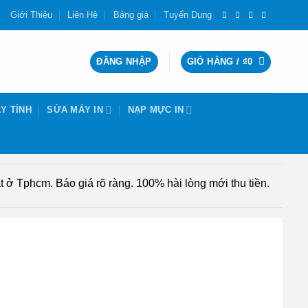
Giới Thiệu
Liên Hệ
Bảng giá
Tuyển Dụng
ĐĂNG NHẬP
GIỎ HÀNG /
₫
0
Y TÍNH
SỬA MÁY IN
NẠP MỰC IN
 ở Tphcm. Báo giá rõ ràng. 100% hài lòng mới thu tiền.