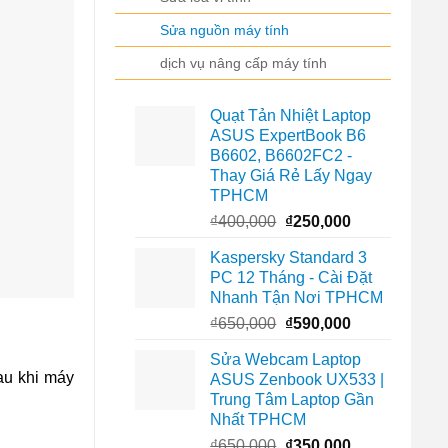
Sửa nguồn máy tính
dịch vụ nâng cấp máy tính
Quạt Tản Nhiệt Laptop
ASUS ExpertBook B6
B6602, B6602FC2 -
Thay Giá Rẻ Lấy Ngay
TPHCM
Giá
Giá
₫
400,000
₫
250,000
gốc
hiện
Kaspersky Standard 3
là:
tại
PC 12 Tháng - Cài Đặt
₫400,000.
là:
Nhanh Tận Nơi TPHCM
₫250,000.
Giá
Giá
₫
650,000
₫
590,000
gốc
hiện
Sửa Webcam Laptop
là:
tại
au khi máy
ASUS Zenbook UX533 |
₫650,000.
là:
Trung Tâm Laptop Gần
₫590,000.
Nhất TPHCM
Giá
Giá
₫
650,000
₫
350,000