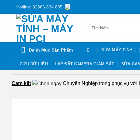
Chuyển
Hotline: 02866.834.835
đến
nội
Tìm
dung
kiếm:
Danh Mục Sản Phẩm
SỬA MÁY TÍNH
CỨU DỮ LIỆU
LẮP ĐẶT CAMERA GIÁM SÁT
SỬA CAM
Cam kết
Chuyên Nghiệp trong phục vụ với hơ