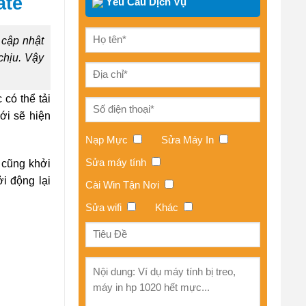
ate
Yêu Cầu Dịch Vụ
 cập nhật
chịu. Vậy
có thể tải
ới sẽ hiện
Nạp Mực
Sửa Máy In
Sửa máy tính
 cũng khởi
ởi động lại
Cài Win Tận Nơi
Sửa wifi
Khác