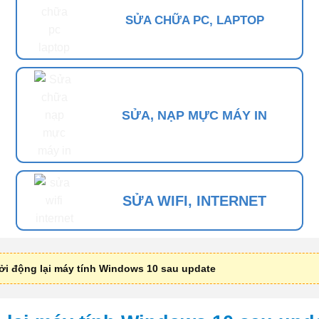
SỬA CHỮA PC, LAPTOP
SỬA, NẠP MỰC MÁY IN
SỬA WIFI, INTERNET
ởi động lại máy tính Windows 10 sau update