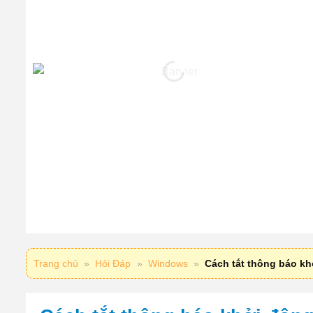
Trang chủ
»
Hỏi Đáp
»
Windows
»
Cách tắt thông báo kh