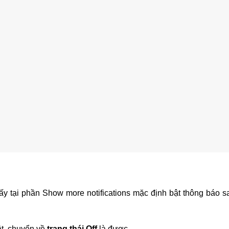
y tại phần Show more notifications mặc định bật thông báo s
ật, chuyển về
trạng thái Off
là được.