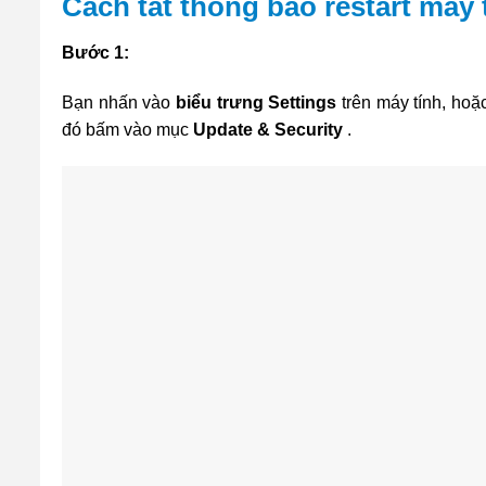
Cách tắt thông báo restart máy 
Bước 1:
Bạn nhấn vào
biểu trưng Settings
trên máy tính, ho
đó bấm vào mục
Update & Security
.