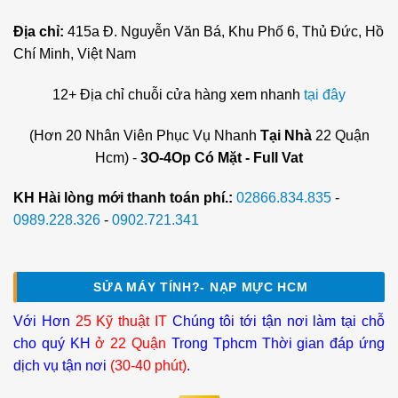
Địa chỉ:
415a Đ. Nguyễn Văn Bá, Khu Phố 6, Thủ Đức, Hồ
Chí Minh, Việt Nam
12+ Địa chỉ chuỗi cửa hàng xem nhanh
tại đây
(Hơn 20 Nhân Viên Phục Vụ Nhanh
Tại Nhà
22 Quận
Hcm) -
3O-4Op Có Mặt - Full Vat
KH Hài lòng mới thanh toán phí.:
02866.834.835
-
0989.228.326
-
0902.721.341
SỬA MÁY TÍNH?- NẠP MỰC HCM
Với Hơn
25 Kỹ thuật IT
Chúng tôi tới tận nơi làm tại chỗ
cho quý KH
ở 22 Quận
Trong Tphcm Thời gian đáp ứng
dịch vụ tận nơi
(30-40 phút)
.