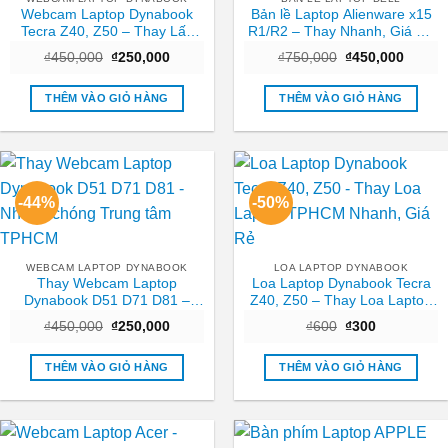
Webcam Laptop Dynabook
Bản lề Laptop Alienware x15
Tecra Z40, Z50 – Thay Lấy
R1/R2 – Thay Nhanh, Giá Rẻ
Liền Tại TPHCM Giá Tốt
Tại TPHCM
Giá
Giá
Giá
Giá
₫
450,000
₫
250,000
₫
750,000
₫
450,000
gốc
hiện
gốc
hiện
là:
tại
là:
tại
₫450,000.
là:
₫750,000.
là:
THÊM VÀO GIỎ HÀNG
THÊM VÀO GIỎ HÀNG
₫250,000.
₫450,0
-44%
-50%
WEBCAM LAPTOP DYNABOOK
LOA LAPTOP DYNABOOK
Thay Webcam Laptop
Loa Laptop Dynabook Tecra
Dynabook D51 D71 D81 –
Z40, Z50 – Thay Loa Laptop
Nhanh chóng Trung tâm
TPHCM Nhanh, Giá Rẻ
Giá
Giá
Giá
Giá
₫
450,000
₫
250,000
₫
600
₫
300
TPHCM
gốc
hiện
gốc
hiện
là:
tại
là:
tại
₫450,000.
là:
₫600.
là:
THÊM VÀO GIỎ HÀNG
THÊM VÀO GIỎ HÀNG
₫250,000.
₫300.