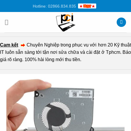
Chuyển
Hotline: 02866.834.835
đến
nội
dung
Cam kết
Chuyên Nghiệp trong phục vụ với hơn 20 Kỹ thuậ
IT luôn sẵn sàng tới tận nơi sửa chữa và cài đặt ở Tphcm. Báo
giá rõ ràng. 100% hài lòng mới thu tiền.