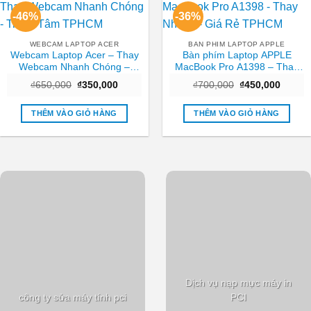
-46%
-36%
WEBCAM LAPTOP ACER
BAN PHIM LAPTOP APPLE
Webcam Laptop Acer – Thay
Bàn phím Laptop APPLE
Webcam Nhanh Chóng –
MacBook Pro A1398 – Thay
Trung Tâm TPHCM
Nhanh – Giá Rẻ TPHCM
Giá
Giá
Giá
Giá
₫
650,000
₫
350,000
₫
700,000
₫
450,000
gốc
hiện
gốc
hiện
là:
tại
là:
tại
₫650,000.
là:
₫700,000.
là:
THÊM VÀO GIỎ HÀNG
THÊM VÀO GIỎ HÀNG
₫350,000.
₫450,0
Dịch vụ nạp mực máy in
công ty sửa máy tính pci
PCI