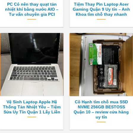
PC Có nên thay quạt tản
Tiệm Thay Pin Laptop Acer
nhiệt khí bằng nước AIO –
Gaming Quận 9 Uy tín – Anh
Tư vấn chuyên gia PCI
Khoa tìm chỗ thay nhanh
Vệ Sinh Laptop Apple Hệ
Cô Hạnh tìm chỗ mua SSD
Thống Tản Nhiệt Yếu – Tiệm
NVME 256GB BESTOSS
Sửa Uy Tín Quận 1 Lấy Liền
Quận 10 – review cửa hàng
uy tín