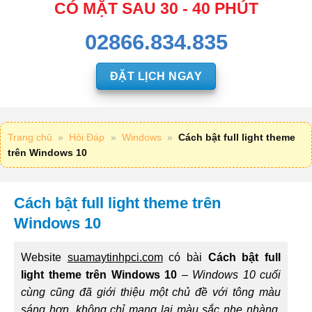
CÓ MẶT SAU 30 - 40 PHÚT
02866.834.835
ĐẶT LỊCH NGAY
Trang chủ
»
Hỏi Đáp
»
Windows
»
Cách bật full light theme
trên Windows 10
Cách bật full light theme trên
Windows 10
Website
suamaytinhpci.com
có bài
Cách bật full
light theme trên Windows 10
–
Windows 10 cuối
cùng cũng đã giới thiệu một chủ đề với tông màu
sáng hơn, không chỉ mang lại màu sắc nhẹ nhàng,