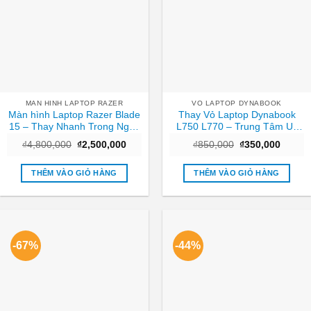
MAN HINH LAPTOP RAZER
VO LAPTOP DYNABOOK
Màn hình Laptop Razer Blade
Thay Vỏ Laptop Dynabook
15 – Thay Nhanh Trong Ngày
L750 L770 – Trung Tâm Uy
TPHCM
Tín Gần Nhất TPHCM
Giá
Giá
Giá
Giá
₫
4,800,000
₫
2,500,000
₫
850,000
₫
350,000
gốc
hiện
gốc
hiện
là:
tại
là:
tại
₫4,800,000.
là:
₫850,000.
là:
THÊM VÀO GIỎ HÀNG
THÊM VÀO GIỎ HÀNG
₫2,500,000.
₫350,0
-67%
-44%