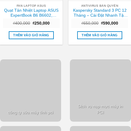
FAN LAPTOP ASUS
ANTIVIRUS BẢN QUYỀN
Quạt Tản Nhiệt Laptop ASUS
Kaspersky Standard 3 PC 12
ExpertBook B6 B6602,
Tháng – Cài Đặt Nhanh Tận
B6602FC2 – Thay Giá Rẻ Lấy
Nơi TPHCM
Giá
Giá
Giá
Giá
₫
400,000
₫
250,000
₫
650,000
₫
590,000
Ngay TPHCM
gốc
hiện
gốc
hiện
là:
tại
là:
tại
₫400,000.
là:
₫650,000.
là:
THÊM VÀO GIỎ HÀNG
THÊM VÀO GIỎ HÀNG
₫250,000.
₫590,0
Dịch vụ nạp mực máy in
công ty sửa máy tính pci
PCI