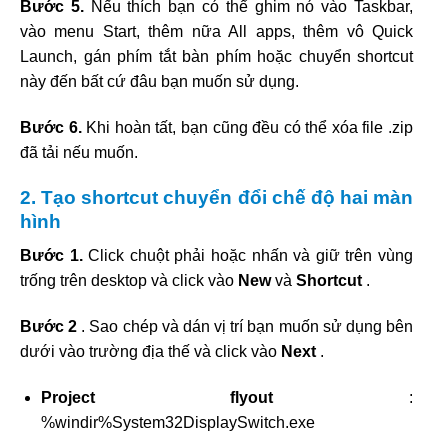
Bước 5.
Nếu thích bạn có thể ghim nó vào Taskbar,
vào menu Start, thêm nữa All apps, thêm vô Quick
Launch, gán phím tắt bàn phím hoặc chuyển shortcut
này đến bất cứ đâu bạn muốn sử dụng.
Bước 6.
Khi hoàn tất, bạn cũng đều có thể xóa file .zip
đã tải nếu muốn.
2. Tạo shortcut chuyển đổi chế độ hai màn
hình
Bước 1.
Click chuột phải hoặc nhấn và giữ trên vùng
trống trên desktop và click vào
New
và
Shortcut
.
Bước 2
. Sao chép và dán vị trí bạn muốn sử dụng bên
dưới vào trường địa thế và click vào
Next
.
Project flyout
:
%windir%System32DisplaySwitch.exe