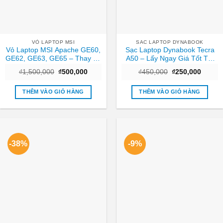
VỎ LAPTOP MSI
SAC LAPTOP DYNABOOK
Vỏ Laptop MSI Apache GE60,
Sạc Laptop Dynabook Tecra
GE62, GE63, GE65 – Thay Vỏ
A50 – Lấy Ngay Giá Tốt Tại
Lấy Liền, Giá Rẻ TPHCM
Cửa Hàng TPHCM
Giá
Giá
Giá
Giá
₫
1,500,000
₫
500,000
₫
450,000
₫
250,000
gốc
hiện
gốc
hiện
là:
tại
là:
tại
₫1,500,000.
là:
₫450,000.
là:
THÊM VÀO GIỎ HÀNG
THÊM VÀO GIỎ HÀNG
₫500,000.
₫250,0
-38%
-9%