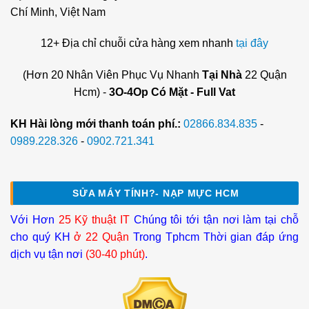
Chí Minh, Việt Nam
12+ Địa chỉ chuỗi cửa hàng xem nhanh
tại đây
(Hơn 20 Nhân Viên Phục Vụ Nhanh
Tại Nhà
22 Quận
Hcm) -
3O-4Op Có Mặt - Full Vat
KH Hài lòng mới thanh toán phí.:
02866.834.835
-
0989.228.326
-
0902.721.341
SỬA MÁY TÍNH?- NẠP MỰC HCM
Với Hơn
25 Kỹ thuật IT
Chúng tôi tới tận nơi làm tại chỗ
cho quý KH
ở 22 Quận
Trong Tphcm Thời gian đáp ứng
dịch vụ tận nơi
(30-40 phút)
.