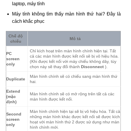
laptop, máy tính
Máy tính không tìm thấy màn hình thứ hai? Đây là
cách khắc phục
Chế độ
Mô tả
chiếu
Chỉ kích hoạt trên màn hình chính hiện tại. Tất
PC
cả các màn hình được kết nối sẽ bị vô hiệu hóa.
screen
(Khi được kết nối với máy chiếu không dây, tùy
only
chọn này sẽ thay đổi thành
Disconnect
).
Màn hình chính sẽ có chiếu sang màn hình thứ
Duplicate
hai.
Extend
Màn hình chính sẽ có mở rộng trên tất cả các
(mặc
màn hình được kết nối.
định)
Màn hình chính hiện tại sẽ bị vô hiệu hóa. Tất cả
Second
những màn hình khác được kết nối sẽ được kích
screen
hoạt với màn hình thứ 2 được sử dụng như màn
only
hình chính mới.