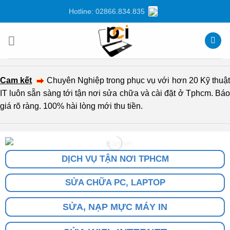
Chuyển
Hotline: 02866.834.835
đến
nội
dung
Cam kết
Chuyên Nghiệp trong phục vụ với hơn 20 Kỹ thuậ
IT luôn sẵn sàng tới tận nơi sửa chữa và cài đặt ở Tphcm. Báo
giá rõ ràng. 100% hài lòng mới thu tiền.
DỊCH VỤ TẬN NƠI TPHCM
SỬA CHỮA PC, LAPTOP
SỬA, NẠP MỰC MÁY IN