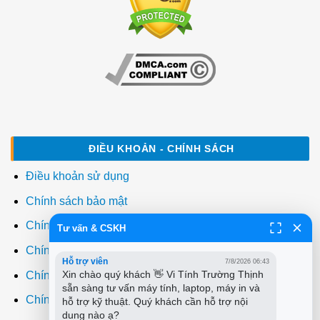
ĐIỀU KHOẢN - CHÍNH SÁCH
Điều khoản sử dụng
Chính sách bảo mật
Chính sách thanh toán
Tư vấn & CSKH
Chính sách giao hàng
Hỗ trợ viên
7/8/2026 06:43
Xin chào quý khách 👋 Vi Tính Trường Thịnh 
Chính sách đổi trả
sẵn sàng tư vấn máy tính, laptop, máy in và 
Chính sách bảo hành
hỗ trợ kỹ thuật. Quý khách cần hỗ trợ nội 
dung nào ạ?