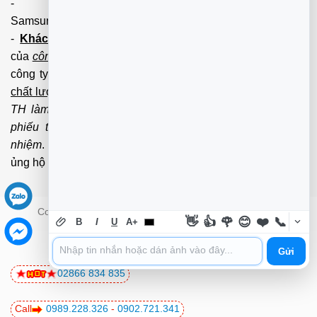
-
Nạp Mực in
(HP,Canon,
Samsung,Brother,Xeroc,Panasonic): 100 - 180,000 vnđ
-
Khách hàng lưu ý:
Các số điện thoại trên mới làm
của
công ty PCI.
Mọi giao dịch vui lòng liên hệ về tổng đài
công ty không liên hệ và làm việc với cá nhân đảm bảo
chất lượng dịch vụ
và
bảo hành
nhanh uy tín.
Mọi Trường
TH làm việc với cá nhân không qua tổng đài, không có
phiếu thu của
công ty
chúng tôi xin được miễn trách
nhiệm
. Trân trọng cảm ơn quý Kh đã và đang tin tưởng
ủng hộ
PCI
chúng tôi.
Copyright 2026 ©
PCI Co.,ltd - Trường Thịnh Group
👋
👍
🌹
😊
❤️
📞
B
I
U
A+
Gửi
02866 834 835
Call
0989.228.326
-
0902.721.341