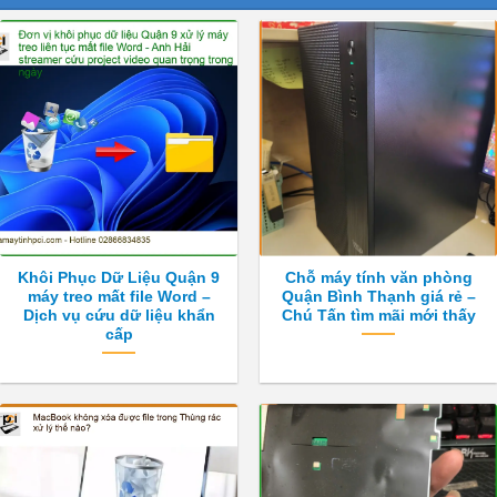
Khôi Phục Dữ Liệu Quận 9
Chỗ máy tính văn phòng
máy treo mất file Word –
Quận Bình Thạnh giá rẻ –
Dịch vụ cứu dữ liệu khẩn
Chú Tấn tìm mãi mới thấy
cấp