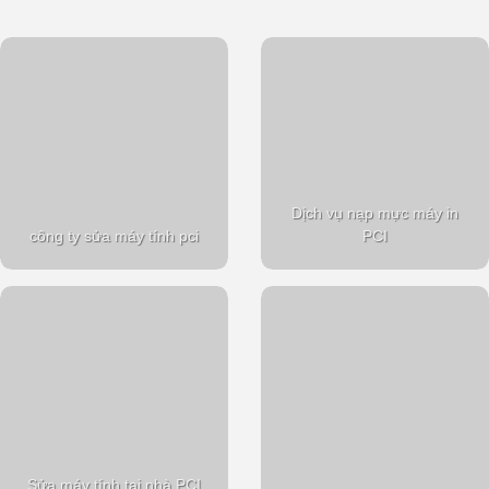
Dịch vụ nạp mực máy in
công ty sửa máy tính pci
PCI
Sửa máy tính tại nhà PCI