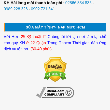
KH Hài lòng mới thanh toán phí.:
02866.834.835
-
0989.228.326
-
0902.721.341
SỬA MÁY TÍNH?- NẠP MỰC HCM
Với Hơn
25 Kỹ thuật IT
Chúng tôi tới tận nơi làm tại chỗ
cho quý KH
ở 22 Quận
Trong Tphcm Thời gian đáp ứng
dịch vụ tận nơi
(30-40 phút)
.