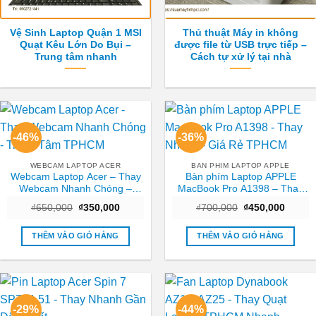
Vệ Sinh Laptop Quận 1 MSI
Thủ thuật Máy in không
Quạt Kêu Lớn Do Bụi –
được file từ USB trực tiếp –
Trung tâm nhanh
Cách tự xử lý tại nhà
-46%
-36%
WEBCAM LAPTOP ACER
BAN PHIM LAPTOP APPLE
Webcam Laptop Acer – Thay
Bàn phím Laptop APPLE
Webcam Nhanh Chóng –
MacBook Pro A1398 – Thay
Trung Tâm TPHCM
Nhanh – Giá Rẻ TPHCM
Giá
Giá
Giá
Giá
₫
650,000
₫
350,000
₫
700,000
₫
450,000
gốc
hiện
gốc
hiện
là:
tại
là:
tại
₫650,000.
là:
₫700,000.
là:
THÊM VÀO GIỎ HÀNG
THÊM VÀO GIỎ HÀNG
₫350,000.
₫450,0
-29%
-44%