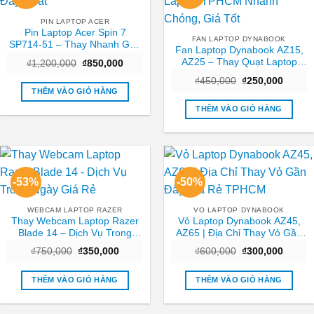
PIN LAPTOP ACER
Pin Laptop Acer Spin 7
FAN LAPTOP DYNABOOK
SP714-51 – Thay Nhanh Gần
Fan Laptop Dynabook AZ15,
Đây Nhất
AZ25 – Thay Quạt Laptop
Giá
Giá
₫
1,200,000
₫
850,000
gốc
hiện
TPHCM Nhanh Chóng, Giá
Giá
Giá
là:
tại
₫
450,000
₫
250,000
Tốt
gốc
hiện
₫1,200,000.
là:
THÊM VÀO GIỎ HÀNG
là:
tại
₫850,000.
₫450,000.
là:
THÊM VÀO GIỎ HÀNG
₫250,0
-53%
-50%
WEBCAM LAPTOP RAZER
VO LAPTOP DYNABOOK
Thay Webcam Laptop Razer
Vỏ Laptop Dynabook AZ45,
Blade 14 – Dịch Vụ Trong
AZ65 | Địa Chỉ Thay Vỏ Gần
Ngày Giá Rẻ
Đây Giá Rẻ TPHCM
Giá
Giá
Giá
Giá
₫
750,000
₫
350,000
₫
600,000
₫
300,000
gốc
hiện
gốc
hiện
là:
tại
là:
tại
₫750,000.
là:
₫600,000.
là:
THÊM VÀO GIỎ HÀNG
THÊM VÀO GIỎ HÀNG
₫350,000.
₫300,0