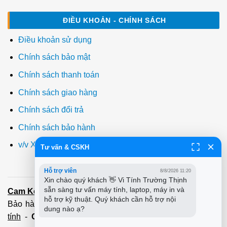
ĐIỀU KHOẢN - CHÍNH SÁCH
Điều khoản sử dụng
Chính sách bảo mật
Chính sách thanh toán
Chính sách giao hàng
Chính sách đổi trả
Chính sách bảo hành
v/v Xuất hóa đơn đỏ VAT
Tư vấn & CSKH
Hỗ trợ viên
8/8/2026 11:20
Xin chào quý khách 👋 Vi Tính Trường Thịnh 
sẵn sàng tư vấn máy tính, laptop, máy in và 
Cam Kết:
Dịch vụ
sửa máy tính
tới tận nơi trong 60 Phút -
hỗ trợ kỹ thuật. Quý khách cần hỗ trợ nội 
Bảo hành tận tâm - Xuất hóa đơn đỏ đầy đủ
Cài đặt máy
dung nào ạ?
tính
-
Cài Win Tận Nơi
(Win7,8,10) 100 - 200,000 vnđ