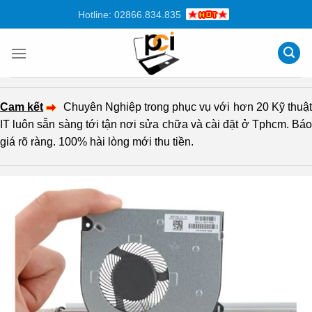
Chuyển
Hotline: 02866.834.835
đến
nội
dung
Cam kết
Chuyên Nghiệp trong phục vụ với hơn 20 Kỹ thuậ
IT luôn sẵn sàng tới tận nơi sửa chữa và cài đặt ở Tphcm. Báo
giá rõ ràng. 100% hài lòng mới thu tiền.