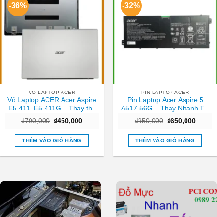
-36%
-32%
VỎ LAPTOP ACER
PIN LAPTOP ACER
Vỏ Laptop ACER Acer Aspire
Pin Laptop Acer Aspire 5
E5-411, E5-411G – Thay thế
A517-56G – Thay Nhanh Tại
Trong ngày TPHCM
TPHCM | Giá Rẻ
Giá
Giá
Giá
Giá
₫
700,000
₫
450,000
₫
950,000
₫
650,000
gốc
hiện
gốc
hiện
là:
tại
là:
tại
₫700,000.
là:
₫950,000.
là:
THÊM VÀO GIỎ HÀNG
THÊM VÀO GIỎ HÀNG
₫450,000.
₫650,0