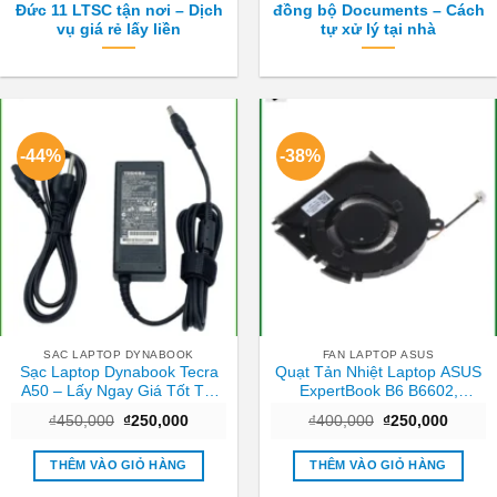
Đức 11 LTSC tận nơi – Dịch
đồng bộ Documents – Cách
vụ giá rẻ lấy liền
tự xử lý tại nhà
-44%
-38%
SAC LAPTOP DYNABOOK
FAN LAPTOP ASUS
Sạc Laptop Dynabook Tecra
Quạt Tản Nhiệt Laptop ASUS
A50 – Lấy Ngay Giá Tốt Tại
ExpertBook B6 B6602,
Cửa Hàng TPHCM
B6602FC2 – Thay Giá Rẻ Lấy
Giá
Giá
Giá
Giá
₫
450,000
₫
250,000
₫
400,000
₫
250,000
Ngay TPHCM
gốc
hiện
gốc
hiện
là:
tại
là:
tại
₫450,000.
là:
₫400,000.
là:
THÊM VÀO GIỎ HÀNG
THÊM VÀO GIỎ HÀNG
₫250,000.
₫250,0