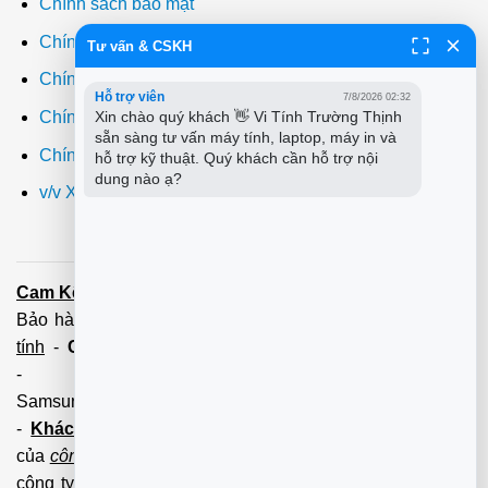
Chính sách bảo mật
Chính sách thanh toán
Tư vấn & CSKH
Chính sách giao hàng
Hỗ trợ viên
7/8/2026 02:32
Chính sách đổi trả
Xin chào quý khách 👋 Vi Tính Trường Thịnh 
sẵn sàng tư vấn máy tính, laptop, máy in và 
Chính sách bảo hành
hỗ trợ kỹ thuật. Quý khách cần hỗ trợ nội 
dung nào ạ?
v/v Xuất hóa đơn đỏ VAT
Cam Kết:
Dịch vụ
sửa máy tính
tới tận nơi trong 60 Phút -
Bảo hành tận tâm - Xuất hóa đơn đỏ đầy đủ
Cài đặt máy
tính
-
Cài Win Tận Nơi
(Win7,8,10) 100 - 200,000 vnđ
-
Nạp Mực in
(HP,Canon,
Samsung,Brother,Xeroc,Panasonic): 100 - 180,000 vnđ
-
Khách hàng lưu ý:
Các số điện thoại trên mới làm
của
công ty PCI.
Mọi giao dịch vui lòng liên hệ về tổng đài
công ty không liên hệ và làm việc với cá nhân đảm bảo