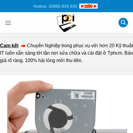
Chuyển
Hotline: 02866.834.835
đến
nội
dung
Cam kết
Chuyên Nghiệp trong phục vụ với hơn 20 Kỹ thuậ
IT luôn sẵn sàng tới tận nơi sửa chữa và cài đặt ở Tphcm. Báo
giá rõ ràng. 100% hài lòng mới thu tiền.