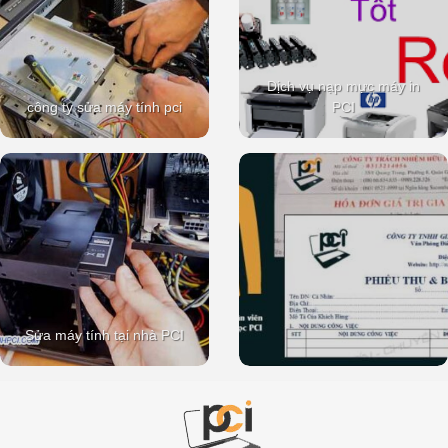
Dịch vụ nạp mực máy in
công ty sửa máy tính pci
PCI
Sửa máy tính tại nhà PCI