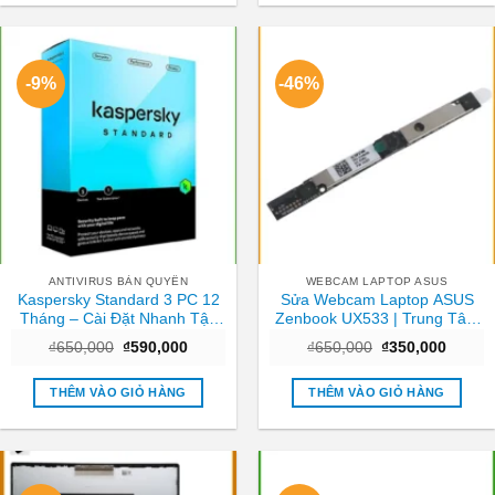
-9%
-46%
ANTIVIRUS BẢN QUYỀN
WEBCAM LAPTOP ASUS
Kaspersky Standard 3 PC 12
Sửa Webcam Laptop ASUS
Tháng – Cài Đặt Nhanh Tận
Zenbook UX533 | Trung Tâm
Nơi TPHCM
Laptop Gần Nhất TPHCM
Giá
Giá
Giá
Giá
₫
650,000
₫
590,000
₫
650,000
₫
350,000
gốc
hiện
gốc
hiện
là:
tại
là:
tại
₫650,000.
là:
₫650,000.
là:
THÊM VÀO GIỎ HÀNG
THÊM VÀO GIỎ HÀNG
₫590,000.
₫350,0