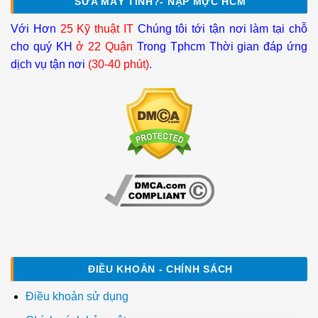
SỬA MÁY TÍNH?- NẠP MỰC HCM
Với Hơn
25 Kỹ thuật IT
Chúng tôi tới tận nơi làm tại chỗ
cho quý KH
ở 22 Quận
Trong Tphcm Thời gian đáp ứng
dịch vụ tận nơi
(30-40 phút)
.
ĐIỀU KHOẢN - CHÍNH SÁCH
Điều khoản sử dụng