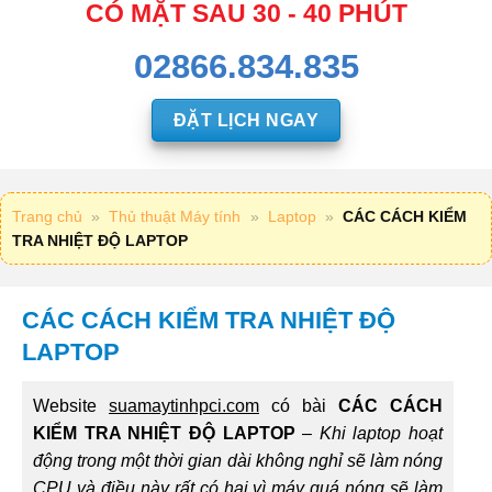
CÓ MẶT SAU 30 - 40 PHÚT
02866.834.835
ĐẶT LỊCH NGAY
Trang chủ
»
Thủ thuật Máy tính
»
Laptop
»
CÁC CÁCH KIỂM
TRA NHIỆT ĐỘ LAPTOP
CÁC CÁCH KIỂM TRA NHIỆT ĐỘ
LAPTOP
Website
suamaytinhpci.com
có bài
CÁC CÁCH
KIỂM TRA NHIỆT ĐỘ LAPTOP
–
Khi laptop hoạt
động trong một thời gian dài không nghỉ sẽ làm nóng
CPU và điều này rất có hại vì máy quá nóng sẽ làm