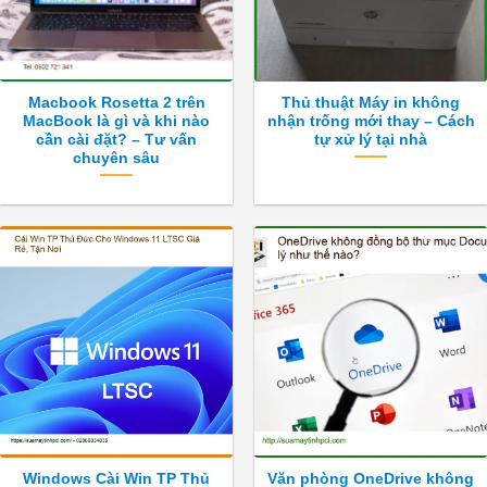
Macbook Rosetta 2 trên
Thủ thuật Máy in không
MacBook là gì và khi nào
nhận trống mới thay – Cách
cần cài đặt? – Tư vấn
tự xử lý tại nhà
chuyên sâu
Windows Cài Win TP Thủ
Văn phòng OneDrive không