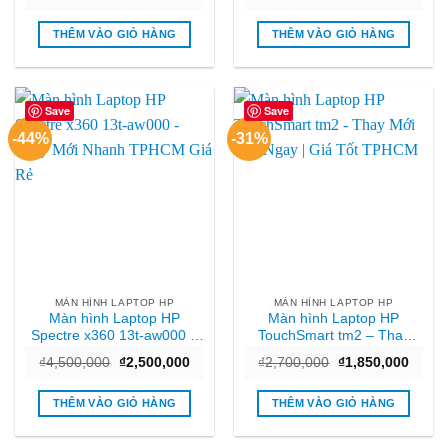
gốc
hiện
gốc
hiện
là:
tại
là:
tại
₫4,150,000.
là:
₫1,800,000.
là:
THÊM VÀO GIỎ HÀNG
THÊM VÀO GIỎ HÀNG
₫2,750,000.
₫1,20
Save
Save
-44%
-31%
MÀN HÌNH LAPTOP HP
MÀN HÌNH LAPTOP HP
Màn hình Laptop HP
Màn hình Laptop HP
Spectre x360 13t-aw000 –
TouchSmart tm2 – Thay
Thay Mới Nhanh TPHCM
Mới Lấy Ngay | Giá Tốt
Giá
Giá
Giá
Giá
₫
4,500,000
₫
2,500,000
₫
2,700,000
₫
1,850,000
Giá Rẻ
TPHCM
gốc
hiện
gốc
hiện
là:
tại
là:
tại
₫4,500,000.
là:
₫2,700,000.
là:
THÊM VÀO GIỎ HÀNG
THÊM VÀO GIỎ HÀNG
₫2,500,000.
₫1,85