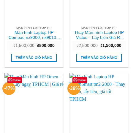
MÀN HÌNH LAPTOP HP
MÀN HÌNH LAPTOP HP
Màn hình Laptop HP
Thay Màn hình Laptop HP
Compaq nx9000, nx9010 –
Victus – Lấy Liền Giá Rẻ
Thay Lấy Ngay – Giá Rẻ
Tại TPHCM
Giá
Giá
Giá
Giá
₫
1,500,000
₫
800,000
₫
2,500,000
₫
1,500,000
TPHCM
gốc
hiện
gốc
hiện
là:
tại
là:
tại
₫1,500,000.
là:
₫2,500,000.
là:
THÊM VÀO GIỎ HÀNG
THÊM VÀO GIỎ HÀNG
₫800,000.
₫1,50
Save
Save
-47%
-39%