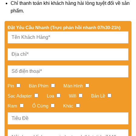
Chỉ thanh toán khi khách hàng hài lòng tuyệt đối về sản
phẩm.
Đặt Yêu Cầu Nhanh (Trực phản hồi nhanh 07h30-21h)
Pin
Bàn Phím
Màn Hình
Sạc Adapter
Loa
Wifi
Bản Lề
Ram
Ổ Cứng
Khác