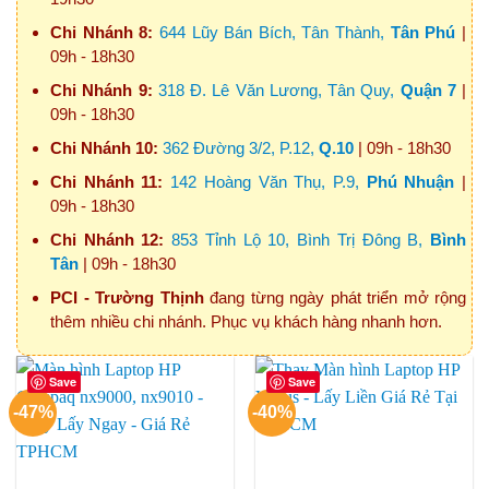
Chi Nhánh 8:
644 Lũy Bán Bích, Tân Thành,
Tân Phú
|
09h - 18h30
Chi Nhánh 9:
318 Đ. Lê Văn Lương, Tân Quy,
Quận 7
|
09h - 18h30
Chi Nhánh 10:
362 Đường 3/2, P.12,
Q.10
| 09h - 18h30
Chi Nhánh 11:
142 Hoàng Văn Thụ, P.9,
Phú Nhuận
|
09h - 18h30
Chi Nhánh 12:
853 Tỉnh Lộ 10, Bình Trị Đông B,
Bình
Tân
| 09h - 18h30
PCI - Trường Thịnh
đang từng ngày phát triển mở rộng
thêm nhiều chi nhánh. Phục vụ khách hàng nhanh hơn.
Save
Save
-47%
-40%