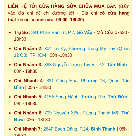
LIÊN HỆ TỚI CỬA HÀNG SỬA CHỮA MUA BÁN
(Bấm
vào địa chỉ để chỉ đường tới - Địa chỉ
có cửa hàng
thật
không ảo
mở cửa: 09:00- 18h30
)
Trụ Sở:
881 Phan Văn Trị, P.7,
Gò Vấp
- Mở Cửa 07h30 -
18h30
Chi Nhánh 2:
304 Tô Ký, Phường Trung Mỹ Tây (Quận
12 Cũ), TPHCM
| 09h -18h30
Chi Nhánh 3:
383 Nguyễn Trọng Tuyển, P.2,
Tân Bình
|
09h - 18h30
Chi Nhánh 4:
391 Cộng Hòa, Phường 13, Quận
Tân
Bình
| 09h - 18h30
Chi Nhánh 5:
415A Song Hành, Trường Thọ,
Thủ Đức
|
09h - 18h30
Chi Nhánh 6
:
709 Nguyễn Xiển, P.Long Thạnh Mỹ,
Thủ
Đức
| 09h - 18h30
Chi Nhánh 7:
264F Bạch Đằng, P.24,
Bình Thạnh
| 09h -
19h30