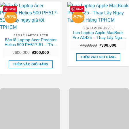
Save
Save
-50%
-57%
LOA LAPTOP APPLE
Loa Laptop Apple MacBook
BẢN LỀ LAPTOP ACER
Pro A1425 – Thay Lấy Ngay
Bản lề Laptop Acer Predator
Tại Cửa Hàng TPHCM
Helios 500 PH517-51 – Thay
Giá
Giá
₫
700,000
₫
300,000
gốc
hiện
ngay giá tốt TPHCM
Giá
Giá
₫
600,000
₫
300,000
là:
tại
gốc
hiện
₫700,000.
là:
THÊM VÀO GIỎ HÀNG
là:
tại
₫300,0
₫600,000.
là:
THÊM VÀO GIỎ HÀNG
₫300,000.