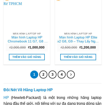
MÀN HÌNH LAPTOP HP
MÀN HÌNH LAPTOP HP
Màn hình Laptop HP
Màn hình Laptop HP Elite
Chromebook 11 G7, G8 –
x2 G8, G9 – Thay Lấy Ngay
Thay Màn Hình Nhanh | Giá
TPHCM
Giá
Giá
Giá
Giá
₫
2,000,000
₫
1,000,000
₫
2,500,000
₫
1,200,000
Rẻ TPHCM
gốc
hiện
gốc
hiện
là:
tại
là:
tại
₫2,000,000.
là:
₫2,500,000.
là:
THÊM VÀO GIỎ HÀNG
THÊM VÀO GIỎ HÀNG
₫1,000,000.
₫1,20
1
2
3
4
Đôi Nét Về Hãng Laptop HP
HP
(Hewlett-Packard) là một trong những hãng laptop
hàng đầu thế giới, nổi tiếng với sự đa dạng trong dòng sản