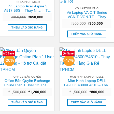
PIN LAPTOP ACER
Pin Laptop Acer Aspire 5
VO LAPTOP VAIO
A517-56G – Thay Nhanh Tại
Vỏ Laptop VAIO T Series
TPHCM | Giá Rẻ
VGN-T, VGN-TZ – Thay
Giá
Giá
₫
950,000
₫
650,000
gốc
hiện
Nhanh Trung Tâm TPHCM
Giá
Giá
là:
tại
₫
800,000
₫
300,000
Giá Tốt
gốc
hiện
₫950,000.
là:
THÊM VÀO GIỎ HÀNG
là:
tại
₫650,000.
₫800,000.
là:
THÊM VÀO GIỎ HÀNG
₫300,0
Save
Save
-20%
-47%
OFFICE BẢN QUYỀN
MÀN HÌNH LAPTOP DELL
Office Bản Quyền Exchange
Màn Hình Laptop DELL
Online Plan 1 User 12 Tháng
E4200/E4300/E4310 – Thay
– Hỗ trợ Cài đặt TPHCM
Tại Cửa Hàng Giá Rẻ TPHCM
Giá
Giá
Giá
Giá
₫
1,500,000
₫
1,200,000
₫
1,500,000
₫
800,000
gốc
hiện
gốc
hiện
là:
tại
là:
tại
₫1,500,000.
là:
₫1,500,000.
là:
THÊM VÀO GIỎ HÀNG
THÊM VÀO GIỎ HÀNG
₫1,200,000.
₫800,