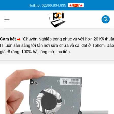
Chuyển
Hotline: 02866.834.835
đến
nội
dung
Cam kết
Chuyên Nghiệp trong phục vụ với hơn 20 Kỹ thuậ
IT luôn sẵn sàng tới tận nơi sửa chữa và cài đặt ở Tphcm. Báo
giá rõ ràng. 100% hài lòng mới thu tiền.