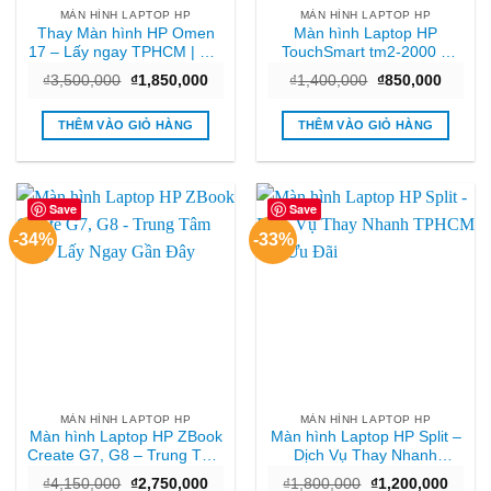
MÀN HÌNH LAPTOP HP
MÀN HÌNH LAPTOP HP
Thay Màn hình HP Omen
Màn hình Laptop HP
17 – Lấy ngay TPHCM | Giá
TouchSmart tm2-2000 –
rẻ nhất
Thay nhanh, lấy liền, giá tốt
Giá
Giá
Giá
Giá
₫
3,500,000
₫
1,850,000
₫
1,400,000
₫
850,000
TPHCM
gốc
hiện
gốc
hiện
là:
tại
là:
tại
₫3,500,000.
là:
₫1,400,000.
là:
THÊM VÀO GIỎ HÀNG
THÊM VÀO GIỎ HÀNG
₫1,850,000.
₫850,0
Save
Save
-34%
-33%
MÀN HÌNH LAPTOP HP
MÀN HÌNH LAPTOP HP
Màn hình Laptop HP ZBook
Màn hình Laptop HP Split –
Create G7, G8 – Trung Tâm
Dịch Vụ Thay Nhanh
Thay Lấy Ngay Gần Đây
TPHCM Giá Ưu Đãi
Giá
Giá
Giá
Giá
₫
4,150,000
₫
2,750,000
₫
1,800,000
₫
1,200,000