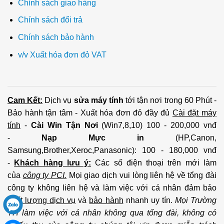
Chính sách giao hàng
Chính sách đổi trả
Chính sách bảo hành
v/v Xuất hóa đơn đỏ VAT
Cam Kết:
Dịch vụ
sửa máy tính
tới tận nơi trong 60 Phút -
Bảo hành tận tâm - Xuất hóa đơn đỏ đầy đủ
Cài đặt máy
tính
-
Cài Win Tận Nơi
(Win7,8,10) 100 - 200,000 vnđ
-
Nạp Mực in
(HP,Canon,
Samsung,Brother,Xeroc,Panasonic): 100 - 180,000 vnđ
-
Khách hàng lưu ý:
Các số điện thoại trên mới làm
của
công ty PCI.
Mọi giao dịch vui lòng liên hệ về tổng đài
công ty không liên hệ và làm việc với cá nhân đảm bảo
chất lượng dịch vụ
và
bảo hành
nhanh uy tín.
Mọi Trường
TH làm việc với cá nhân không qua tổng đài, không có