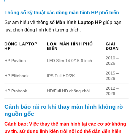
Thông số kỹ thuật các dòng màn hình HP phổ biến
Sự am hiểu về thông số
Màn hình Laptop HP
giúp bạn
lựa chọn đúng linh kiện tương thích.
DÒNG LAPTOP
LOẠI MÀN HÌNH PHỔ
GIAI
HP
BIẾN
ĐOẠN
2010 –
HP Pavilion
LED Slim 14.0/15.6 inch
2026
2015 –
HP Elitebook
IPS Full HD/2K
2026
2012 –
HP Probook
HD/Full HD chống chói
2026
Cảnh báo rủi ro khi thay màn hình không rõ
nguồn gốc
Cảnh báo: Việc thay thế màn hình tại các cơ sở không
uy tín, sử dụng linh kiện trôi nổi có thể dẫn đến hiện