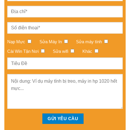
Nạp Mực
Sửa Máy In
Sửa máy tính
Cài Win Tận Nơi
Sửa wifi
Khác