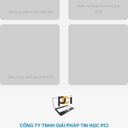
Dịch vụ nạp mực máy in
công ty sửa máy tính pci
PCI
Sửa máy tính tại nhà PCI
CÔNG TY TNHH GIẢI PHÁP TIN HỌC PCI