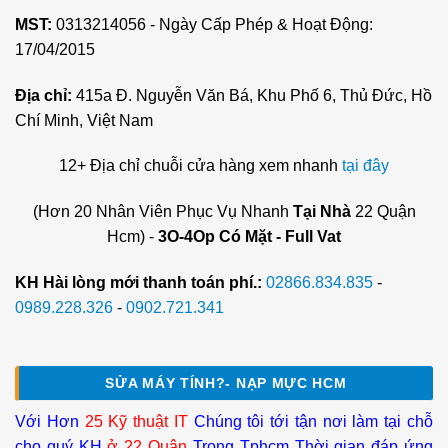
MST:
0313214056 - Ngày Cấp Phép & Hoạt Động:
17/04/2015
Địa chỉ:
415a Đ. Nguyễn Văn Bá, Khu Phố 6, Thủ Đức, Hồ
Chí Minh, Việt Nam
12+ Địa chỉ chuỗi cửa hàng xem nhanh
tại đây
(Hơn 20 Nhân Viên Phục Vụ Nhanh
Tại Nhà
22 Quận
Hcm) -
3O-4Op Có Mặt - Full Vat
KH Hài lòng mới thanh toán phí.:
02866.834.835
-
0989.228.326
-
0902.721.341
SỬA MÁY TÍNH?- NẠP MỰC HCM
Với Hơn
25 Kỹ thuật IT
Chúng tôi tới tận nơi làm tại chỗ
cho quý KH
ở 22 Quận
Trong Tphcm Thời gian đáp ứng