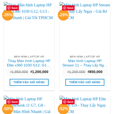
Save
Save
-35%
-29%
MÀN HÌNH LAPTOP HP
MÀN HÌNH LAPTOP HP
Thay Màn hình Laptop HP
Màn hình Laptop HP
Elite x360 1030 G12, G13 –
Stream 11 – Thay Lấy Ngay
Sửa Nhanh | Giá Tốt
– Giá Rẻ TPHCM
Giá
Giá
Giá
Giá
₫
1,850,000
₫
1,200,000
₫
1,200,000
₫
850,000
TPHCM
gốc
hiện
gốc
hiện
là:
tại
là:
tại
₫1,850,000.
là:
₫1,200,000.
là:
THÊM VÀO GIỎ HÀNG
THÊM VÀO GIỎ HÀNG
₫1,200,000.
₫850,0
Save
Save
-50%
-52%