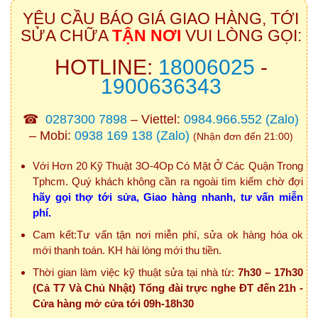
YÊU CẦU BÁO GIÁ GIAO HÀNG, TỚI
SỬA CHỮA
TẬN NƠI
VUI LÒNG GỌI:
HOTLINE:
18006025
-
1900636343
☎
0287300 7898
– Viettel:
0984.966.552
(Zalo)
– Mobi:
0938 169 138
(Zalo)
(Nhận đơn đến 21:00)
Với Hơn 20 Kỹ Thuật 3O-4Op Có Mặt Ở Các Quận Trong
Tphcm. Quý khách không cần ra ngoài tìm kiếm chờ đợi
hãy gọi thợ tới sửa, Giao hàng nhanh, tư vấn miễn
phí.
Cam kết:Tư vấn tận nơi miễn phí, sửa ok hàng hóa ok
mới thanh toán. KH hài lòng mới thu tiền.
Thời gian làm việc kỹ thuật sửa tại nhà từ:
7h30 – 17h30
(Cả T7 Và Chủ Nhật) Tổng đài trực nghe ĐT đến 21h -
Cửa hàng mở cửa tới 09h-18h30