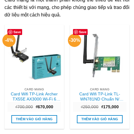
các thiết bị với mạng, cho phép chúng giao tiếp và trao đổi
dữ liệu một cách hiệu quả.
Save
Save
-4%
-30%
CARD MẠNG
CARD MẠNG
Card Wifi TP-Link Archer
Card Wifi TP-Link TL-
TX55E AX3000 Wi-Fi 6
WN781ND Chuẩn N/
Bluetooth 5.2 PCIe
150Mbps/ 1 Ăng-ten
Giá
Giá
Giá
Giá
₫
700,000
₫
670,000
₫
250,000
₫
175,000
gốc
hiện
gốc
hiện
là:
tại
là:
tại
₫700,000.
là:
₫250,000.
là:
THÊM VÀO GIỎ HÀNG
THÊM VÀO GIỎ HÀNG
₫670,000.
₫175,00