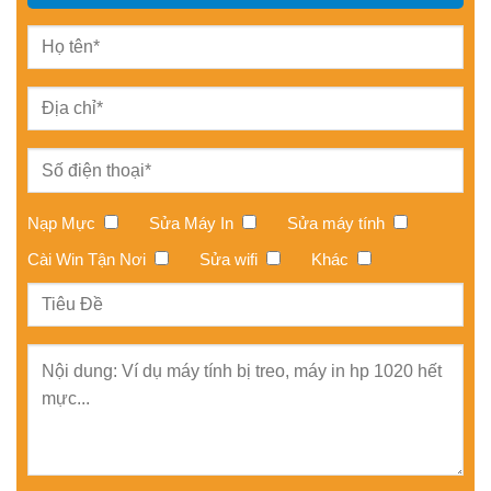
Nạp Mực
Sửa Máy In
Sửa máy tính
Cài Win Tận Nơi
Sửa wifi
Khác