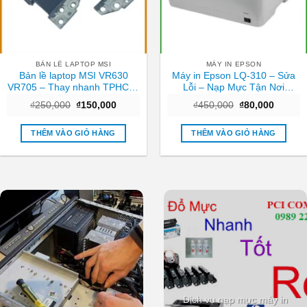
BẢN LỀ LAPTOP MSI
MÁY IN EPSON
Bản lề laptop MSI VR630
Máy in Epson LQ-310 – Sửa
VR705 – Thay nhanh TPHCM,
Lỗi – Nạp Mực Tận Nơi
giá ưu đãi
TPHCM – Giá Rẻ
Giá
Giá
Giá
Giá
₫
250,000
₫
150,000
₫
450,000
₫
80,000
gốc
hiện
gốc
hiện
là:
tại
là:
tại
₫250,000.
là:
₫450,000.
là:
THÊM VÀO GIỎ HÀNG
THÊM VÀO GIỎ HÀNG
₫150,000.
₫80,000
Dịch vụ nạp mực máy in