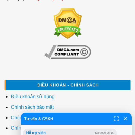
ĐIỀU KHOẢN - CHÍNH SÁCH
Điều khoản sử dụng
Chính sách bảo mật
Chính sách thanh toán
Tư vấn & CSKH
Chính sách giao hàng
Hỗ trợ viên
6/8/2026 06:14