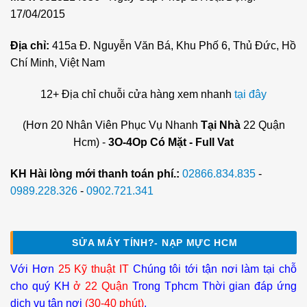
17/04/2015
Địa chỉ:
415a Đ. Nguyễn Văn Bá, Khu Phố 6, Thủ Đức, Hồ
Chí Minh, Việt Nam
12+ Địa chỉ chuỗi cửa hàng xem nhanh
tại đây
(Hơn 20 Nhân Viên Phục Vụ Nhanh
Tại Nhà
22 Quận
Hcm) -
3O-4Op Có Mặt - Full Vat
KH Hài lòng mới thanh toán phí.:
02866.834.835
-
0989.228.326
-
0902.721.341
SỬA MÁY TÍNH?- NẠP MỰC HCM
Với Hơn
25 Kỹ thuật IT
Chúng tôi tới tận nơi làm tại chỗ
cho quý KH
ở 22 Quận
Trong Tphcm Thời gian đáp ứng
dịch vụ tận nơi
(30-40 phút)
.