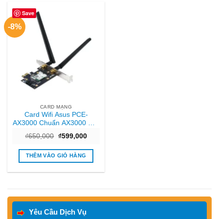
Save
-8%
CARD MẠNG
Card Wifi Asus PCE-
AX3000 Chuẩn AX3000 Wifi
6 Chính Hãng
Giá
Giá
₫
650,000
₫
599,000
gốc
hiện
là:
tại
₫650,000.
là:
THÊM VÀO GIỎ HÀNG
₫599,000.
Yêu Cầu Dịch Vụ