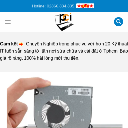
Chuyển
Hotline: 02866.834.835
đến
nội
dung
Cam kết
Chuyên Nghiệp trong phục vụ với hơn 20 Kỹ thuậ
IT luôn sẵn sàng tới tận nơi sửa chữa và cài đặt ở Tphcm. Báo
giá rõ ràng. 100% hài lòng mới thu tiền.