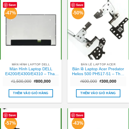
Save
Save
-47%
-50%
MÀN HÌNH LAPTOP DELL
BẢN LỀ LAPTOP ACER
Màn Hình Laptop DELL
Bản lề Laptop Acer Predator
E4200/E4300/E4310 – Thay
Helios 500 PH517-51 – Thay
Tại Cửa Hàng Giá Rẻ TPHCM
ngay giá tốt TPHCM
Giá
Giá
Giá
Giá
₫
1,500,000
₫
800,000
₫
600,000
₫
300,000
gốc
hiện
gốc
hiện
là:
tại
là:
tại
₫1,500,000.
là:
₫600,000.
là:
THÊM VÀO GIỎ HÀNG
THÊM VÀO GIỎ HÀNG
₫800,000.
₫300,0
Save
Save
-57%
-43%