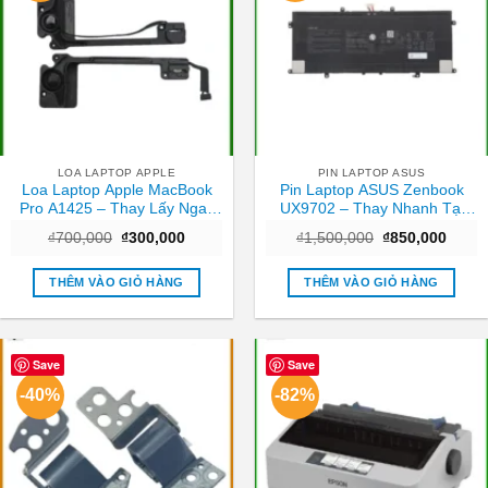
LOA LAPTOP APPLE
PIN LAPTOP ASUS
Loa Laptop Apple MacBook
Pin Laptop ASUS Zenbook
Pro A1425 – Thay Lấy Ngay
UX9702 – Thay Nhanh Tại
Tại Cửa Hàng TPHCM
Cửa Hàng TPHCM | Giá Rẻ
Giá
Giá
Giá
Giá
₫
700,000
₫
300,000
₫
1,500,000
₫
850,000
gốc
hiện
gốc
hiện
là:
tại
là:
tại
₫700,000.
là:
₫1,500,000.
là:
THÊM VÀO GIỎ HÀNG
THÊM VÀO GIỎ HÀNG
₫300,000.
₫850,
Save
Save
-40%
-82%