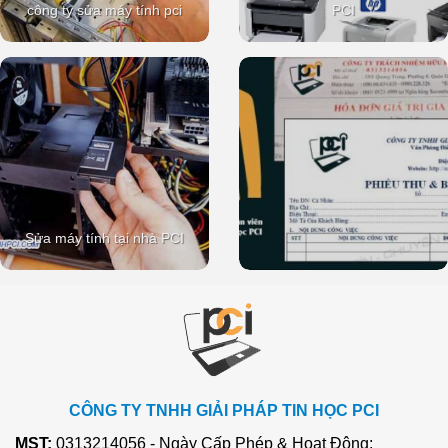
công ty sửa máy tính pci
PCI
Sửa máy tính tại nhà PCI
CÔNG TY TNHH GIẢI PHÁP TIN HỌC PCI
MST:
0313214056 - Ngày Cấp Phép & Hoạt Động: