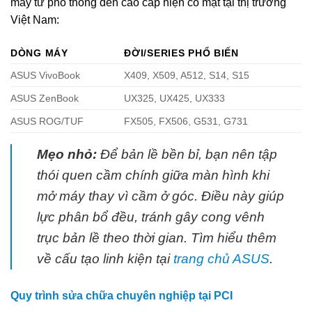
máy từ phổ thông đến cao cấp hiện có mặt tại thị trường
Việt Nam:
DÒNG MÁY
ĐỜI/SERIES PHỔ BIẾN
ASUS VivoBook
X409, X509, A512, S14, S15
ASUS ZenBook
UX325, UX425, UX333
ASUS ROG/TUF
FX505, FX506, G531, G731
Mẹo nhỏ:
Để bản lề bền bỉ, bạn nên tập
thói quen cầm chính giữa màn hình khi
mở máy thay vì cầm ở góc. Điều này giúp
lực phân bổ đều, tránh gây cong vênh
trục bản lề theo thời gian. Tìm hiểu thêm
về cấu tạo linh kiện tại
trang chủ ASUS
.
Quy trình sửa chữa chuyên nghiệp tại PCI