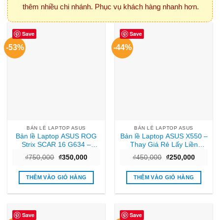
thêm nhiều chi nhánh. Phục vụ khách hàng nhanh hơn.
Save
Save
-53%
-44%
BẢN LỀ LAPTOP ASUS
BẢN LỀ LAPTOP ASUS
Bản lề Laptop ASUS ROG
Bản lề Laptop ASUS X550 –
Strix SCAR 16 G634 –
Thay Giá Rẻ Lấy Liền
Trung tâm Thay thế Laptop
TPHCM
Giá
Giá
Giá
Giá
₫
750,000
₫
350,000
₫
450,000
₫
250,000
Uy tín
gốc
hiện
gốc
hiện
là:
tại
là:
tại
₫750,000.
là:
₫450,000.
là:
THÊM VÀO GIỎ HÀNG
THÊM VÀO GIỎ HÀNG
₫350,000.
₫250,00
Save
Save