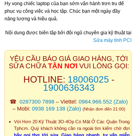
Hy vọng chiếc laptop của bạn sớm vận hành trơn tru để
phục vụ công việc và học tập. Chúc bạn một ngày đầy
năng lượng và hiệu quả.
Nội dung được biên tập bởi đội ngũ chuyên gia kỹ thuật tại
Sửa máy tính PCI
YÊU CẦU BÁO GIÁ GIAO HÀNG, TỚI
SỬA CHỮA
TẬN NƠI
VUI LÒNG GỌI:
HOTLINE:
18006025
-
1900636343
☎
0287300 7898
– Viettel:
0984.966.552
(Zalo)
– Mobi:
0938 169 138
(Zalo)
(Nhận đơn đến 21:00)
Với Hơn 20 Kỹ Thuật 3O-4Op Có Mặt Ở Các Quận Trong
Tphcm. Quý khách không cần ra ngoài tìm kiếm chờ đợi
hãy gọi thợ tới sửa, Giao hàng nhanh, tư vấn miễn