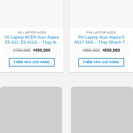
VỎ LAPTOP ACER
PIN LAPTOP ACER
Vỏ Laptop ACER Acer Aspire
Pin Laptop Acer Aspire 5
E5-411, E5-411G – Thay thế
A517-56G – Thay Nhanh Tại
Trong ngày TPHCM
TPHCM | Giá Rẻ
Giá
Giá
Giá
Giá
₫
700,000
₫
450,000
₫
950,000
₫
650,000
gốc
hiện
gốc
hiện
là:
tại
là:
tại
₫700,000.
là:
₫950,000.
là:
THÊM VÀO GIỎ HÀNG
THÊM VÀO GIỎ HÀNG
₫450,000.
₫650,0