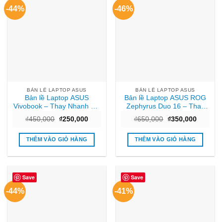
-44%
-46%
BẢN LỀ LAPTOP ASUS
BẢN LỀ LAPTOP ASUS
Bản lề Laptop ASUS
Bản lề Laptop ASUS ROG
Vivobook – Thay Nhanh Tại
Zephyrus Duo 16 – Thay
Cửa Hàng TPHCM
mới lấy ngay TPHCM
Giá
Giá
Giá
Giá
₫
450,000
₫
250,000
₫
650,000
₫
350,000
gốc
hiện
gốc
hiện
là:
tại
là:
tại
₫450,000.
là:
₫650,000.
là:
THÊM VÀO GIỎ HÀNG
THÊM VÀO GIỎ HÀNG
₫250,000.
₫350,00
Save
Save
-44%
-41%