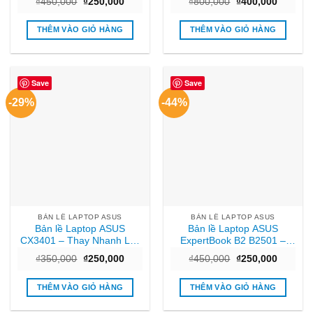
Giá
Giá
Giá
Giá
₫
450,000
₫
250,000
₫
800,000
₫
400,000
TPHCM
TPHCM
gốc
hiện
gốc
hiện
là:
tại
là:
tại
₫450,000.
là:
₫800,000.
là:
THÊM VÀO GIỎ HÀNG
THÊM VÀO GIỎ HÀNG
₫250,000.
₫400,00
Save
Save
-29%
-44%
BẢN LỀ LAPTOP ASUS
BẢN LỀ LAPTOP ASUS
Bản lề Laptop ASUS
Bản lề Laptop ASUS
CX3401 – Thay Nhanh Lấy
ExpertBook B2 B2501 –
Liền Tại TPHCM
Thay Lấy Ngay Giá Rẻ
Giá
Giá
Giá
Giá
₫
350,000
₫
250,000
₫
450,000
₫
250,000
TPHCM
gốc
hiện
gốc
hiện
là:
tại
là:
tại
₫350,000.
là:
₫450,000.
là:
THÊM VÀO GIỎ HÀNG
THÊM VÀO GIỎ HÀNG
₫250,000.
₫250,00