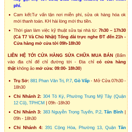
phí.
Cam kết:Tư vấn tận nơi miễn phí, sửa ok hàng hóa ok
mới thanh toán. KH hài lòng mới thu tiền.
Thời gian làm việc kỹ thuật sửa tại nhà từ:
7h30 – 17h30
(Cả T7 Và Chủ Nhật) Tổng đài trực nghe ĐT đến 21h -
Cửa hàng mở cửa tới 09h-18h30
LIÊN HỆ TỚI CỬA HÀNG SỬA CHỮA MUA BÁN
(Bấm
vào địa chỉ để chỉ đường tới - Địa chỉ
có cửa hàng
thật
không ảo
mở cửa: 09:00- 18h30
)
Trụ Sở:
881 Phan Văn Trị, P.7,
Gò Vấp
- Mở Cửa 07h30 -
18h30
Chi Nhánh 2:
304 Tô Ký, Phường Trung Mỹ Tây (Quận
12 Cũ), TPHCM
| 09h -18h30
Chi Nhánh 3:
383 Nguyễn Trọng Tuyển, P.2,
Tân Bình
|
09h - 18h30
Chi Nhánh 4:
391 Cộng Hòa, Phường 13, Quận
Tân