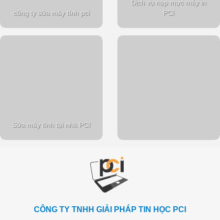
Dịch vụ nạp mực máy in
công ty sửa máy tính pci
PCI
Sửa máy tính tại nhà PCI
CÔNG TY TNHH GIẢI PHÁP TIN HỌC PCI