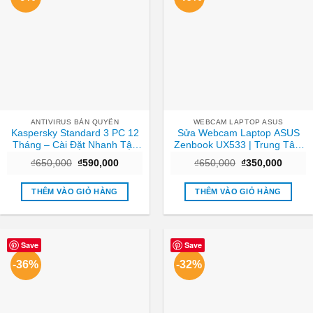
ANTIVIRUS BẢN QUYỀN
WEBCAM LAPTOP ASUS
Kaspersky Standard 3 PC 12
Sửa Webcam Laptop ASUS
Tháng – Cài Đặt Nhanh Tận
Zenbook UX533 | Trung Tâm
Nơi TPHCM
Laptop Gần Nhất TPHCM
Giá
Giá
Giá
Giá
₫
650,000
₫
590,000
₫
650,000
₫
350,000
gốc
hiện
gốc
hiện
là:
tại
là:
tại
₫650,000.
là:
₫650,000.
là:
THÊM VÀO GIỎ HÀNG
THÊM VÀO GIỎ HÀNG
₫590,000.
₫350,0
Save
Save
-36%
-32%