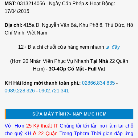
MST:
0313214056 - Ngày Cấp Phép & Hoạt Động:
17/04/2015
Địa chỉ:
415a Đ. Nguyễn Văn Bá, Khu Phố 6, Thủ Đức, Hồ
Chí Minh, Việt Nam
12+ Địa chỉ chuỗi cửa hàng xem nhanh
tại đây
(Hơn 20 Nhân Viên Phục Vụ Nhanh
Tại Nhà
22 Quận
Hcm) -
3O-4Op Có Mặt - Full Vat
KH Hài lòng mới thanh toán phí.:
02866.834.835
-
0989.228.326
-
0902.721.341
SỬA MÁY TÍNH?- NẠP MỰC HCM
Với Hơn
25 Kỹ thuật IT
Chúng tôi tới tận nơi làm tại chỗ
cho quý KH
ở 22 Quận
Trong Tphcm Thời gian đáp ứng