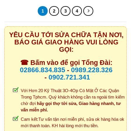
1
2
3
4
YÊU CẦU TỚI SỬA CHỮA TẬN NƠI,
BÁO GIÁ GIAO HÀNG VUI LÒNG
GỌI:
☎ Bấm vào để gọi Tổng Đài:
02866.834.835
-
0989.228.326
-
0902.721.341
Với Hơn 20 Kỹ Thuật 3O-4Op Có Mặt Ở Các Quận
Trong Tphcm. Quý khách không cần ra ngoài tìm kiếm
chờ đợi
hãy gọi thợ tới sửa, Giao hàng nhanh, tư
vấn miễn phí.
Cam kết:Tư vấn tận nơi miễn phí, sửa ok hàng hóa ok
mới thanh toán. KH hài lòng mới thu tiền.