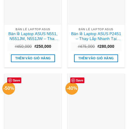
BẢN LỀ LAPTOP ASUS
BẢN LỀ LAPTOP ASUS
Bản lề Laptop ASUS N551,
Bản lề Laptop ASUS P2451
N551JM, N551JW – Thay
– Thay Lắp Nhanh Tại
Lấy Liền, Giá Tốt TPHCM
TPHCM | Giá Rẻ Lấy Liền
Giá
Giá
Giá
Giá
₫
450,000
₫
250,000
₫
475,000
₫
280,000
gốc
hiện
gốc
hiện
là:
tại
là:
tại
₫450,000.
là:
₫475,000.
là:
THÊM VÀO GIỎ HÀNG
THÊM VÀO GIỎ HÀNG
₫250,000.
₫280,00
Save
Save
-50%
-40%