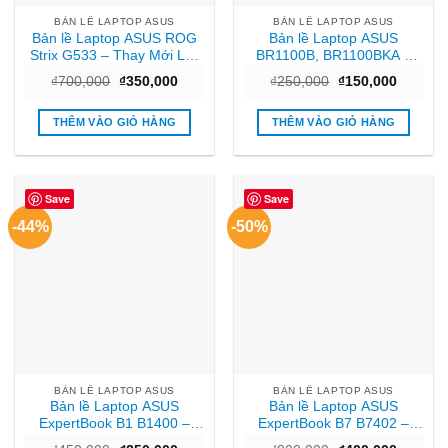
BẢN LỀ LAPTOP ASUS
BẢN LỀ LAPTOP ASUS
Bản lề Laptop ASUS ROG
Bản lề Laptop ASUS
Strix G533 – Thay Mới Lấy
BR1100B, BR1100BKA –
Liền TPHCM Giá Rẻ
Thay Mới TPHCM | Giá Rẻ
Giá
Giá
Giá
Giá
₫
700,000
₫
350,000
₫
250,000
₫
150,000
Lấy Liền
gốc
hiện
gốc
hiện
là:
tại
là:
tại
₫700,000.
là:
₫250,000.
là:
THÊM VÀO GIỎ HÀNG
THÊM VÀO GIỎ HÀNG
₫350,000.
₫150,00
Save
Save
-44%
-50%
BẢN LỀ LAPTOP ASUS
BẢN LỀ LAPTOP ASUS
Bản lề Laptop ASUS
Bản lề Laptop ASUS
ExpertBook B1 B1400 –
ExpertBook B7 B7402 –
Thay Nhanh, Giá Rẻ Tại
Thay Lấy Liền | Giá Rẻ