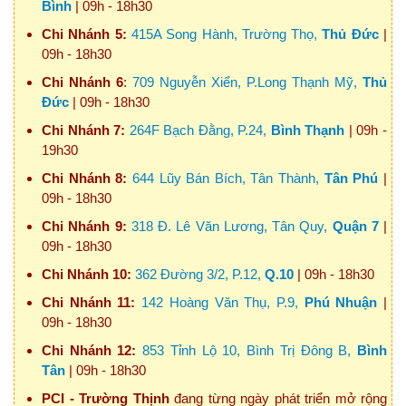
Bình
| 09h - 18h30
Chi Nhánh 5:
415A Song Hành, Trường Thọ,
Thủ Đức
|
09h - 18h30
Chi Nhánh 6
:
709 Nguyễn Xiển, P.Long Thạnh Mỹ,
Thủ
Đức
| 09h - 18h30
Chi Nhánh 7:
264F Bạch Đằng, P.24,
Bình Thạnh
| 09h -
19h30
Chi Nhánh 8:
644 Lũy Bán Bích, Tân Thành,
Tân Phú
|
09h - 18h30
Chi Nhánh 9:
318 Đ. Lê Văn Lương, Tân Quy,
Quận 7
|
09h - 18h30
Chi Nhánh 10:
362 Đường 3/2, P.12,
Q.10
| 09h - 18h30
Chi Nhánh 11:
142 Hoàng Văn Thụ, P.9,
Phú Nhuận
|
09h - 18h30
Chi Nhánh 12:
853 Tỉnh Lộ 10, Bình Trị Đông B,
Bình
Tân
| 09h - 18h30
PCI - Trường Thịnh
đang từng ngày phát triển mở rộng