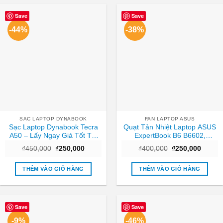
Save
Save
-44%
-38%
SAC LAPTOP DYNABOOK
FAN LAPTOP ASUS
Sạc Laptop Dynabook Tecra
Quạt Tản Nhiệt Laptop ASUS
A50 – Lấy Ngay Giá Tốt Tại
ExpertBook B6 B6602,
Cửa Hàng TPHCM
B6602FC2 – Thay Giá Rẻ Lấy
Giá
Giá
Giá
Giá
₫
450,000
₫
250,000
₫
400,000
₫
250,000
Ngay TPHCM
gốc
hiện
gốc
hiện
là:
tại
là:
tại
₫450,000.
là:
₫400,000.
là:
THÊM VÀO GIỎ HÀNG
THÊM VÀO GIỎ HÀNG
₫250,000.
₫250,0
Save
Save
-9%
-46%