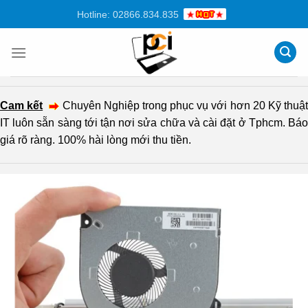
Chuyển
Hotline: 02866.834.835
đến
nội
dung
Cam kết
Chuyên Nghiệp trong phục vụ với hơn 20 Kỹ thuậ
IT luôn sẵn sàng tới tận nơi sửa chữa và cài đặt ở Tphcm. Báo
giá rõ ràng. 100% hài lòng mới thu tiền.