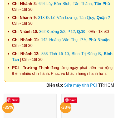
Chi Nhánh 8:
644 Lũy Bán Bích, Tân Thành,
Tân Phú
|
09h - 18h30
Chi Nhánh 9:
318 Đ. Lê Văn Lương, Tân Quy,
Quận 7
|
09h - 18h30
Chi Nhánh 10:
362 Đường 3/2, P.12,
Q.10
| 09h - 18h30
Chi Nhánh 11:
142 Hoàng Văn Thụ, P.9,
Phú Nhuận
|
09h - 18h30
Chi Nhánh 12:
853 Tỉnh Lộ 10, Bình Trị Đông B,
Bình
Tân
| 09h - 18h30
PCI - Trường Thịnh
đang từng ngày phát triển mở rộng
thêm nhiều chi nhánh. Phục vụ khách hàng nhanh hơn.
Biên tập:
Sửa máy tính PCI
TP.HCM
Save
Save
-35%
-38%