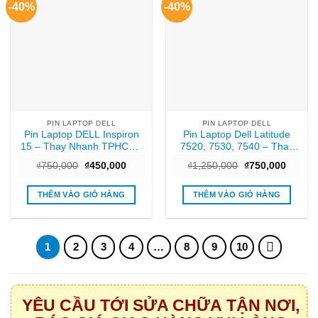
-40%
-40%
PIN LAPTOP DELL
PIN LAPTOP DELL
Pin Laptop DELL Inspiron
Pin Laptop Dell Latitude
15 – Thay Nhanh TPHCM |
7520, 7530, 7540 – Thay
Cửa Hàng Uy Tín Giá Rẻ
Pin Trong Ngày TPHCM
Giá
Giá
Giá
Giá
₫
750,000
₫
450,000
₫
1,250,000
₫
750,000
gốc
hiện
gốc
hiện
là:
tại
là:
tại
₫750,000.
là:
₫1,250,000.
là:
THÊM VÀO GIỎ HÀNG
THÊM VÀO GIỎ HÀNG
₫450,000.
₫750,0
1
2
3
4
…
8
9
10
YÊU CẦU TỚI SỬA CHỮA TẬN NƠI,