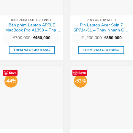
BAN PHIM LAPTOP APPLE
PIN LAPTOP ACER
Bàn phím Laptop APPLE
Pin Laptop Acer Spin 7
MacBook Pro A1398 – Thay
SP714-51 – Thay Nhanh Gần
Nhanh – Giá Rẻ TPHCM
Đây Nhất
Giá
Giá
Giá
Giá
₫
700,000
₫
450,000
₫
1,200,000
₫
850,000
gốc
hiện
gốc
hiện
là:
tại
là:
tại
₫700,000.
là:
₫1,200,000.
là:
THÊM VÀO GIỎ HÀNG
THÊM VÀO GIỎ HÀNG
₫450,000.
₫850,
Save
Save
-44%
-53%