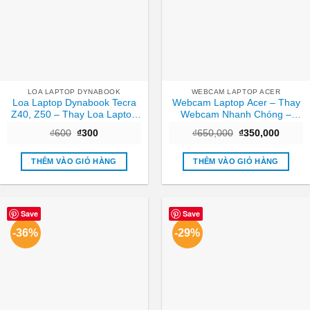
LOA LAPTOP DYNABOOK
WEBCAM LAPTOP ACER
Loa Laptop Dynabook Tecra
Webcam Laptop Acer – Thay
Z40, Z50 – Thay Loa Laptop
Webcam Nhanh Chóng –
TPHCM Nhanh, Giá Rẻ
Trung Tâm TPHCM
Giá
Giá
Giá
Giá
₫
600
₫
300
₫
650,000
₫
350,000
gốc
hiện
gốc
hiện
là:
tại
là:
tại
₫600.
là:
₫650,000.
là:
THÊM VÀO GIỎ HÀNG
THÊM VÀO GIỎ HÀNG
₫300.
₫350,0
Save
Save
-36%
-29%