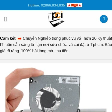
Chuyển
Hotline: 02866.834.835
đến
nội
dung
Cam kết
Chuyên Nghiệp trong phục vụ với hơn 20 Kỹ thuậ
IT luôn sẵn sàng tới tận nơi sửa chữa và cài đặt ở Tphcm. Báo
giá rõ ràng. 100% hài lòng mới thu tiền.