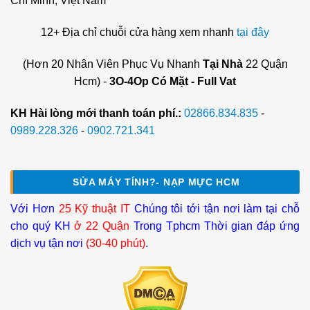
Chí Minh, Việt Nam
12+ Địa chỉ chuỗi cửa hàng xem nhanh
tại đây
(Hơn 20 Nhân Viên Phục Vụ Nhanh
Tại Nhà
22 Quận
Hcm) -
3O-4Op Có Mặt - Full Vat
KH Hài lòng mới thanh toán phí.:
02866.834.835
-
0989.228.326
-
0902.721.341
SỬA MÁY TÍNH?- NẠP MỰC HCM
Với Hơn
25 Kỹ thuật IT
Chúng tôi tới tận nơi làm tại chỗ
cho quý KH
ở 22 Quận
Trong Tphcm Thời gian đáp ứng
dịch vụ tận nơi
(30-40 phút)
.