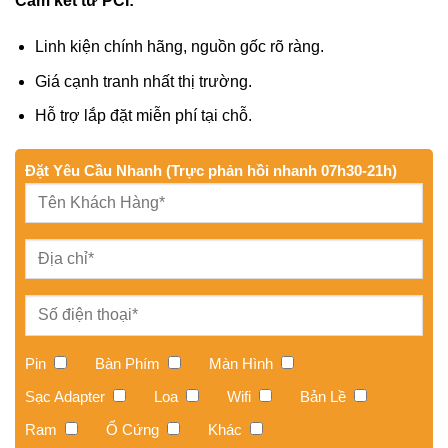
Cam kết từ PCI:
Linh kiện chính hãng, nguồn gốc rõ ràng.
Giá cạnh tranh nhất thị trường.
Hỗ trợ lắp đặt miễn phí tại chỗ.
Đặt Yêu Cầu Nhanh (Trực phản hồi nhanh 07h30-21h)
Pin
Bàn Phím
Màn Hình
Sạc Adapter
Loa
Wifi
Bản Lề
Ram
Ổ Cứng
Khác