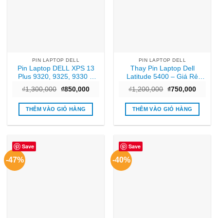
PIN LAPTOP DELL
PIN LAPTOP DELL
Pin Laptop DELL XPS 13
Thay Pin Laptop Dell
Plus 9320, 9325, 9330 –
Latitude 5400 – Giá Rẻ
Thay Tại Cửa Hàng TPHCM
TPHCM, Lấy Nhanh Tại
Giá
Giá
Giá
Giá
₫
1,300,000
₫
850,000
₫
1,200,000
₫
750,000
Giá Tốt
Cửa Hàng
gốc
hiện
gốc
hiện
là:
tại
là:
tại
₫1,300,000.
là:
₫1,200,000.
là:
THÊM VÀO GIỎ HÀNG
THÊM VÀO GIỎ HÀNG
₫850,000.
₫750,0
Save
Save
-47%
-40%