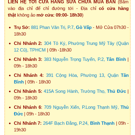
LIÊN HỆ TỚI CỬA HÀNG SỬA CHỮA MUA BÁN
(Bấm
vào địa chỉ để chỉ đường tới - Địa chỉ
có cửa hàng
thật
không ảo
mở cửa: 09:00- 18h30
)
Trụ Sở:
881 Phan Văn Trị, P.7,
Gò Vấp
- Mở Cửa 07h30 -
18h30
Chi Nhánh 2:
304 Tô Ký, Phường Trung Mỹ Tây (Quận
12 Cũ), TPHCM
| 09h -18h30
Chi Nhánh 3:
383 Nguyễn Trọng Tuyển, P.2,
Tân Bình
|
09h - 18h30
Chi Nhánh 4:
391 Cộng Hòa, Phường 13, Quận
Tân
Bình
| 09h - 18h30
Chi Nhánh 5:
415A Song Hành, Trường Thọ,
Thủ Đức
|
09h - 18h30
Chi Nhánh 6
:
709 Nguyễn Xiển, P.Long Thạnh Mỹ,
Thủ
Đức
| 09h - 18h30
Chi Nhánh 7:
264F Bạch Đằng, P.24,
Bình Thạnh
| 09h -
19h30