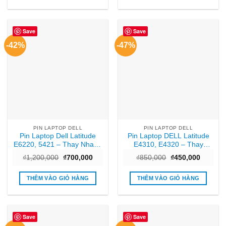
Save
Save
-42%
-47%
PIN LAPTOP DELL
PIN LAPTOP DELL
Pin Laptop Dell Latitude
Pin Laptop DELL Latitude
E6220, 5421 – Thay Nhanh
E4310, E4320 – Thay
Lấy Liền – Giá Rẻ TPHCM
Nhanh Tại Cửa Hàng
Giá
Giá
Giá
Giá
₫
1,200,000
₫
700,000
₫
850,000
₫
450,000
TPHCM
gốc
hiện
gốc
hiện
là:
tại
là:
tại
₫1,200,000.
là:
₫850,000.
là:
THÊM VÀO GIỎ HÀNG
THÊM VÀO GIỎ HÀNG
₫700,000.
₫450,00
Save
Save