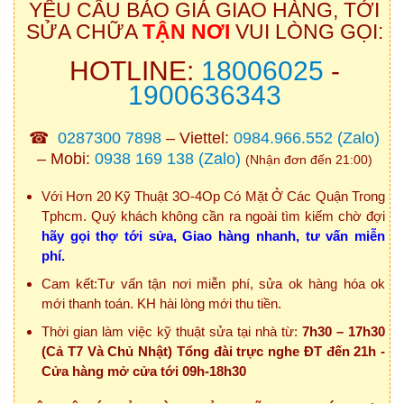
YÊU CẦU BÁO GIÁ GIAO HÀNG, TỚI
SỬA CHỮA
TẬN NƠI
VUI LÒNG GỌI:
HOTLINE:
18006025
-
1900636343
☎
0287300 7898
– Viettel:
0984.966.552
(Zalo)
– Mobi:
0938 169 138
(Zalo)
(Nhận đơn đến 21:00)
Với Hơn 20 Kỹ Thuật 3O-4Op Có Mặt Ở Các Quận Trong
Tphcm. Quý khách không cần ra ngoài tìm kiếm chờ đợi
hãy gọi thợ tới sửa, Giao hàng nhanh, tư vấn miễn
phí.
Cam kết:Tư vấn tận nơi miễn phí, sửa ok hàng hóa ok
mới thanh toán. KH hài lòng mới thu tiền.
Thời gian làm việc kỹ thuật sửa tại nhà từ:
7h30 – 17h30
(Cả T7 Và Chủ Nhật) Tổng đài trực nghe ĐT đến 21h -
Cửa hàng mở cửa tới 09h-18h30