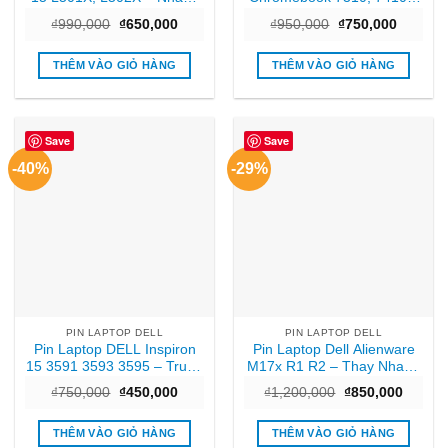
Tại Trung Tâm TPHCM
Thay Lấy Ngay Giá Tốt
Giá
Giá
Giá
Giá
₫
990,000
₫
650,000
₫
950,000
₫
750,000
TPHCM
gốc
hiện
gốc
hiện
là:
tại
là:
tại
₫990,000.
là:
₫950,000.
là:
THÊM VÀO GIỎ HÀNG
THÊM VÀO GIỎ HÀNG
₫650,000.
₫750,00
Save
Save
-40%
-29%
PIN LAPTOP DELL
PIN LAPTOP DELL
Pin Laptop DELL Inspiron
Pin Laptop Dell Alienware
15 3591 3593 3595 – Trung
M17x R1 R2 – Thay Nhanh
tâm Thay Pin Laptop
Giá Rẻ TPHCM
Giá
Giá
Giá
Giá
₫
750,000
₫
450,000
₫
1,200,000
₫
850,000
TPHCM Giá Rẻ
gốc
hiện
gốc
hiện
là:
tại
là:
tại
₫750,000.
là:
₫1,200,000.
là:
THÊM VÀO GIỎ HÀNG
THÊM VÀO GIỎ HÀNG
₫450,000.
₫850,0