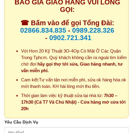
BÁO GIÁ GIAO HÀNG VUI LÒNG
GỌI:
☎ Bấm vào để gọi Tổng Đài:
02866.834.835
-
0989.228.326
-
0902.721.341
Với Hơn 20 Kỹ Thuật 3O-4Op Có Mặt Ở Các Quận
Trong Tphcm. Quý khách không cần ra ngoài tìm kiếm
chờ đợi
hãy gọi thợ tới sửa, Giao hàng nhanh, tư
vấn miễn phí.
Cam kết:Tư vấn tận nơi miễn phí, sửa ok hàng hóa ok
mới thanh toán. KH hài lòng mới thu tiền.
Thời gian làm việc kỹ thuật sửa tại nhà từ:
7h30 –
17h30 (Cả T7 Và Chủ Nhật) - Cửa hàng mở cửa tới
20h
Yêu Cầu Dịch Vụ