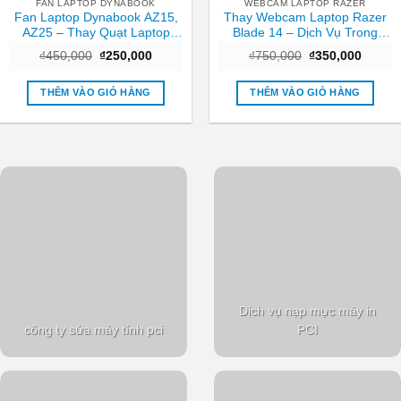
FAN LAPTOP DYNABOOK
WEBCAM LAPTOP RAZER
Fan Laptop Dynabook AZ15,
Thay Webcam Laptop Razer
AZ25 – Thay Quạt Laptop
Blade 14 – Dịch Vụ Trong
TPHCM Nhanh Chóng, Giá
Ngày Giá Rẻ
Giá
Giá
Giá
Giá
₫
450,000
₫
250,000
₫
750,000
₫
350,000
Tốt
gốc
hiện
gốc
hiện
là:
tại
là:
tại
₫450,000.
là:
₫750,000.
là:
THÊM VÀO GIỎ HÀNG
THÊM VÀO GIỎ HÀNG
₫250,000.
₫350,0
Dịch vụ nạp mực máy in
công ty sửa máy tính pci
PCI