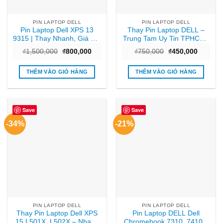
PIN LAPTOP DELL
PIN LAPTOP DELL
Pin Laptop Dell XPS 13
Thay Pin Laptop DELL –
9315 | Thay Nhanh, Giá Rẻ,
Trung Tam Uy Tin TPHCM |
Gần Nhất TPHCM
Lay Ngay Gia Re
Giá
Giá
Giá
Giá
₫
1,500,000
₫
800,000
₫
750,000
₫
450,000
gốc
hiện
gốc
hiện
là:
tại
là:
tại
₫1,500,000.
là:
₫750,000.
là:
THÊM VÀO GIỎ HÀNG
THÊM VÀO GIỎ HÀNG
₫800,000.
₫450,00
Save
Save
-34%
-21%
PIN LAPTOP DELL
PIN LAPTOP DELL
Thay Pin Laptop Dell XPS
Pin Laptop DELL Dell
15 L501X, L502X – Nhanh
Chromebook 7310, 7410 –