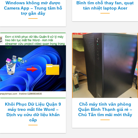
Windows không mở được
Bình tìm chỗ thay fan, quạt
Camera App – Trung tâm hỗ
tản nhiệt laptop Acer
trợ gần đây
Khôi Phục Dữ Liệu Quận 9
Chỗ máy tính văn phòng
máy treo mất file Word –
Quận Bình Thạnh giá rẻ –
Dịch vụ cứu dữ liệu khẩn
Chú Tấn tìm mãi mới thấy
cấp