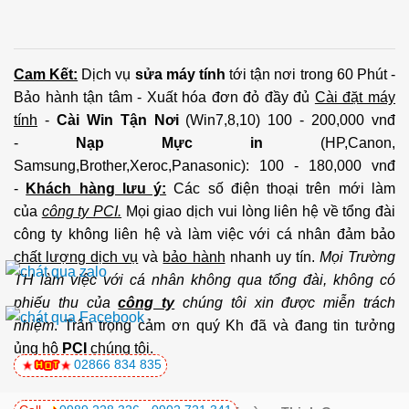
Cam Kết:
Dịch vụ
sửa máy tính
tới tận nơi trong 60 Phút -
Bảo hành tận tâm - Xuất hóa đơn đỏ đầy đủ
Cài đặt máy
tính
-
Cài Win Tận Nơi
(Win7,8,10) 100 - 200,000 vnđ
-
Nạp Mực in
(HP,Canon,
Samsung,Brother,Xeroc,Panasonic): 100 - 180,000 vnđ
-
Khách hàng lưu ý:
Các số điện thoại trên mới làm
của
công ty PCI.
Mọi giao dịch vui lòng liên hệ về tổng đài
công ty không liên hệ và làm việc với cá nhân đảm bảo
chất lượng dịch vụ
và
bảo hành
nhanh uy tín.
Mọi Trường
TH làm việc với cá nhân không qua tổng đài, không có
phiếu thu của
công ty
chúng tôi xin được miễn trách
nhiệm
. Trân trọng cảm ơn quý Kh đã và đang tin tưởng
ủng hộ
PCI
chúng tôi.
02866 834 835