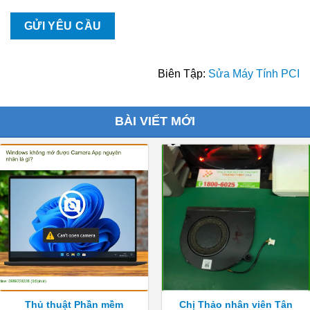
Biên Tập:
Sửa Máy Tính PCI
BÀI VIẾT MỚI
Thủ thuật Phần mềm
Chị Thảo nhân viên Tân