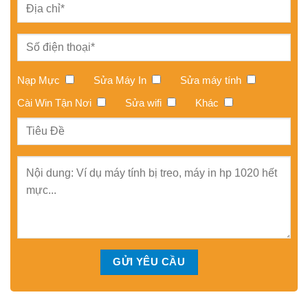
Nạp Mực
Sửa Máy In
Sửa máy tính
Cài Win Tận Nơi
Sửa wifi
Khác