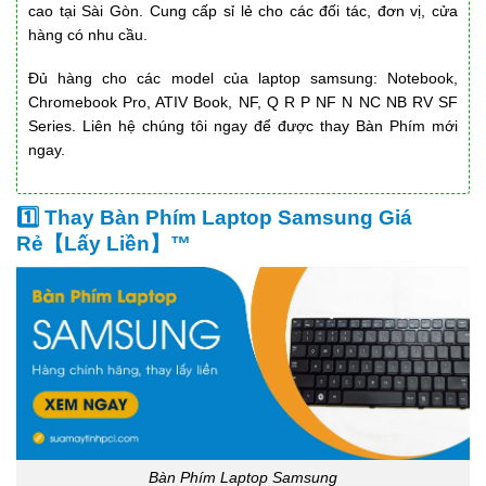
cao tại Sài Gòn. Cung cấp sỉ lẻ cho các đối tác, đơn vị, cửa
hàng có nhu cầu.
Đủ hàng cho các model của laptop samsung: Notebook,
Chromebook Pro, ATIV Book, NF, Q R P NF N NC NB RV SF
Series. Liên hệ chúng tôi ngay để được thay Bàn Phím mới
ngay.
1️⃣ Thay Bàn Phím Laptop Samsung Giá
Rẻ【Lấy Liền】™
Bàn Phím Laptop Samsung