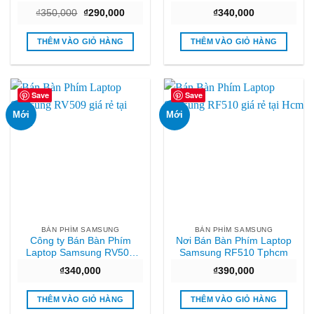
Giá rẻ
Giá
Giá
₫
350,000
₫
290,000
₫
340,000
gốc
hiện
là:
tại
₫350,000.
là:
THÊM VÀO GIỎ HÀNG
THÊM VÀO GIỎ HÀNG
₫290,000.
Save
Save
Mới
Mới
BÀN PHÍM SAMSUNG
BÀN PHÍM SAMSUNG
Công ty Bán Bàn Phím
Nơi Bán Bàn Phím Laptop
Laptop Samsung RV509
Samsung RF510 Tphcm
Chất lượng
₫
340,000
₫
390,000
THÊM VÀO GIỎ HÀNG
THÊM VÀO GIỎ HÀNG