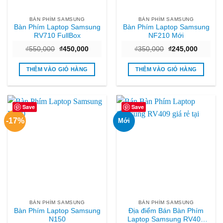
BÀN PHÍM SAMSUNG
BÀN PHÍM SAMSUNG
Bàn Phím Laptop Samsung
Bàn Phím Laptop Samsung
RV710 FullBox
NF210 Mới
Giá
Giá
Giá
Giá
₫
550,000
₫
450,000
₫
350,000
₫
245,000
gốc
hiện
gốc
hiện
là:
tại
là:
tại
₫550,000.
là:
₫350,000.
là:
THÊM VÀO GIỎ HÀNG
THÊM VÀO GIỎ HÀNG
₫450,000.
₫245,00
Save
Save
-17%
Mới
BÀN PHÍM SAMSUNG
BÀN PHÍM SAMSUNG
Bàn Phím Laptop Samsung
Địa điểm Bán Bàn Phím
N150
Laptop Samsung RV409