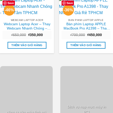
Save
Save
-46%
-36%
WEBCAM LAPTOP ACER
BAN PHIM LAPTOP APPLE
Webcam Laptop Acer – Thay
Bàn phím Laptop APPLE
Webcam Nhanh Chóng –
MacBook Pro A1398 – Thay
Trung Tâm TPHCM
Nhanh – Giá Rẻ TPHCM
Giá
Giá
Giá
Giá
₫
650,000
₫
350,000
₫
700,000
₫
450,000
gốc
hiện
gốc
hiện
là:
tại
là:
tại
₫650,000.
là:
₫700,000.
là:
THÊM VÀO GIỎ HÀNG
THÊM VÀO GIỎ HÀNG
₫350,000.
₫450,0
Dịch vụ nạp mực máy in
công ty sửa máy tính pci
PCI