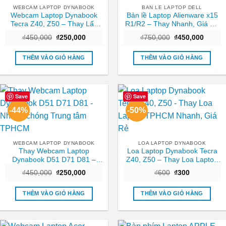
WEBCAM LAPTOP DYNABOOK
BAN LE LAPTOP DELL
Webcam Laptop Dynabook
Bản lề Laptop Alienware x15
Tecra Z40, Z50 – Thay Lấy
R1/R2 – Thay Nhanh, Giá Rẻ
Liền Tại TPHCM Giá Tốt
Tại TPHCM
Giá
Giá
Giá
Giá
₫
450,000
₫
250,000
₫
750,000
₫
450,000
gốc
hiện
gốc
hiện
là:
tại
là:
tại
₫450,000.
là:
₫750,000.
là:
THÊM VÀO GIỎ HÀNG
THÊM VÀO GIỎ HÀNG
₫250,000.
₫450,0
Save
Save
-44%
-50%
WEBCAM LAPTOP DYNABOOK
LOA LAPTOP DYNABOOK
Thay Webcam Laptop
Loa Laptop Dynabook Tecra
Dynabook D51 D71 D81 –
Z40, Z50 – Thay Loa Laptop
Nhanh chóng Trung tâm
TPHCM Nhanh, Giá Rẻ
Giá
Giá
Giá
Giá
₫
450,000
₫
250,000
₫
600
₫
300
TPHCM
gốc
hiện
gốc
hiện
là:
tại
là:
tại
₫450,000.
là:
₫600.
là:
THÊM VÀO GIỎ HÀNG
THÊM VÀO GIỎ HÀNG
₫250,000.
₫300.