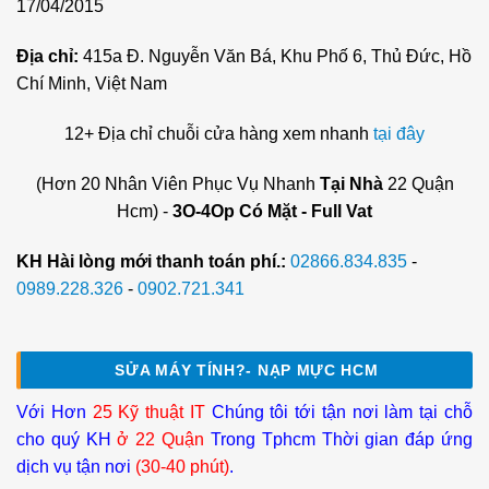
17/04/2015
Địa chỉ:
415a Đ. Nguyễn Văn Bá, Khu Phố 6, Thủ Đức, Hồ
Chí Minh, Việt Nam
12+ Địa chỉ chuỗi cửa hàng xem nhanh
tại đây
(Hơn 20 Nhân Viên Phục Vụ Nhanh
Tại Nhà
22 Quận
Hcm) -
3O-4Op Có Mặt - Full Vat
KH Hài lòng mới thanh toán phí.:
02866.834.835
-
0989.228.326
-
0902.721.341
SỬA MÁY TÍNH?- NẠP MỰC HCM
Với Hơn
25 Kỹ thuật IT
Chúng tôi tới tận nơi làm tại chỗ
cho quý KH
ở 22 Quận
Trong Tphcm Thời gian đáp ứng
dịch vụ tận nơi
(30-40 phút)
.