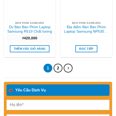
BÀN PHÍM SAMSUNG
BÀN PHÍM SAMSUNG
Dv Bán Bàn Phím Laptop
Địa điểm Bán Bàn Phím
Samsung R519 Chất lượng
Laptop Samsung NP530U5
Có Phím Số Sài gòn
₫
420,000
THÊM VÀO GIỎ HÀNG
ĐỌC TIẾP
1
2
Yêu Cầu Dịch Vụ