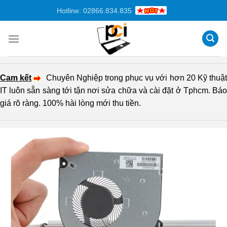
Chuyển
Hotline: 02866.834.835
đến
nội
dung
Cam kết
Chuyên Nghiệp trong phục vụ với hơn 20 Kỹ thuậ
IT luôn sẵn sàng tới tận nơi sửa chữa và cài đặt ở Tphcm. Báo
giá rõ ràng. 100% hài lòng mới thu tiền.