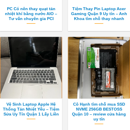
PC Có nên thay quạt tản
Tiệm Thay Pin Laptop Acer
nhiệt khí bằng nước AIO –
Gaming Quận 9 Uy tín – Anh
Tư vấn chuyên gia PCI
Khoa tìm chỗ thay nhanh
Vệ Sinh Laptop Apple Hệ
Cô Hạnh tìm chỗ mua SSD
Thống Tản Nhiệt Yếu – Tiệm
NVME 256GB BESTOSS
Sửa Uy Tín Quận 1 Lấy Liền
Quận 10 – review cửa hàng
uy tín