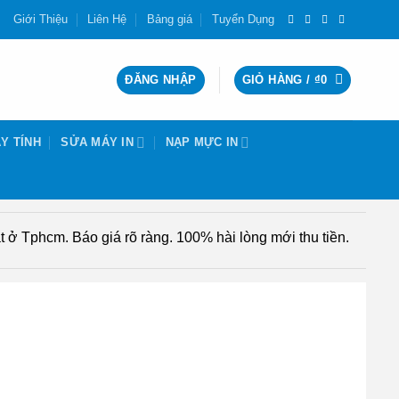
Giới Thiệu
Liên Hệ
Bảng giá
Tuyển Dụng
ĐĂNG NHẬP
GIỎ HÀNG /
₫
0
Y TÍNH
SỬA MÁY IN
NẠP MỰC IN
 ở Tphcm. Báo giá rõ ràng. 100% hài lòng mới thu tiền.