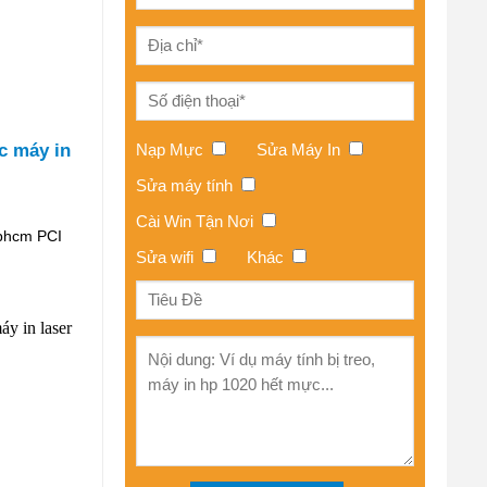
Nạp Mực
Sửa Máy In
 máy in
Sửa máy tính
Cài Win Tận Nơi
tphcm PCI
Sửa wifi
Khác