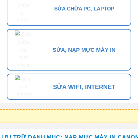
SỬA CHỮA PC, LAPTOP
SỬA, NẠP MỰC MÁY IN
SỬA WIFI, INTERNET
LƯU TRỮ DANH MỤC:
NẠP MỰC MÁY IN CANO