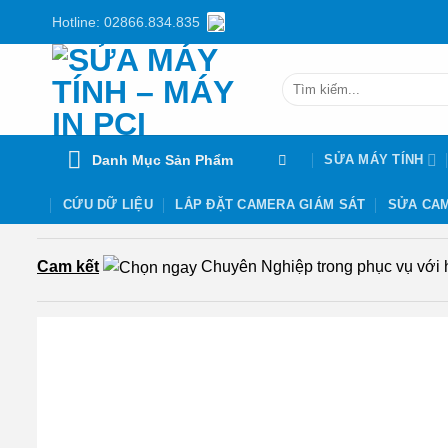
Chuyển
Hotline: 02866.834.835
đến
nội
Tìm
dung
kiếm:
Danh Mục Sản Phẩm
SỬA MÁY TÍNH
CỨU DỮ LIỆU
LẮP ĐẶT CAMERA GIÁM SÁT
SỬA CAM
Cam kết
Chuyên Nghiệp trong phục vụ với hơ