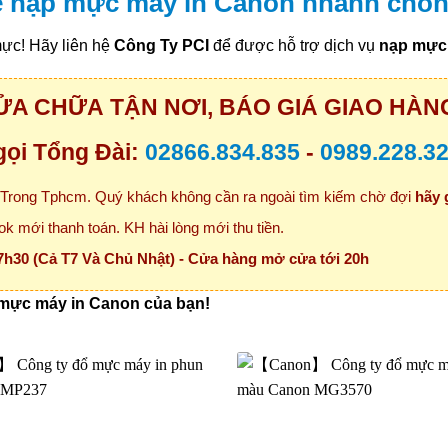
để nạp mực máy in Canon nhanh chón
mực! Hãy liên hệ
Công Ty PCI
để được hỗ trợ dịch vụ
nạp mực 
ỬA CHỮA TẬN NƠI, BÁO GIÁ GIAO HÀNG
ọi Tổng Đài:
02866.834.835
-
0989.228.3
rong Tphcm. Quý khách không cần ra ngoài tìm kiếm chờ đợi
hãy 
k mới thanh toán. KH hài lòng mới thu tiền.
7h30 (Cả T7 Và Chủ Nhật) - Cửa hàng mở cửa tới 20h
p mực máy in Canon của bạn!