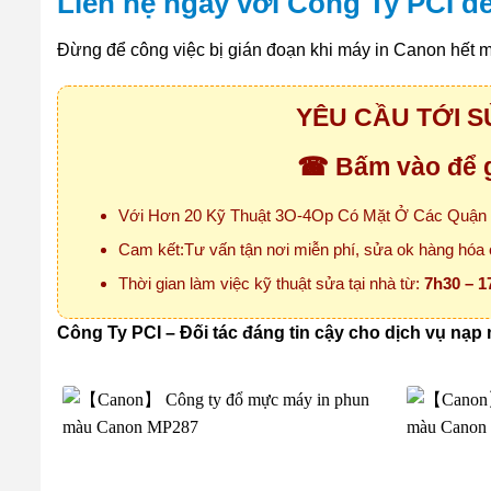
Liên hệ ngay với Công Ty PCI 
Đừng để công việc bị gián đoạn khi máy in Canon hết 
YÊU CẦU TỚI S
☎ Bấm vào để g
Với Hơn 20 Kỹ Thuật 3O-4Op Có Mặt Ở Các Quận T
Cam kết:Tư vấn tận nơi miễn phí, sửa ok hàng hóa o
Thời gian làm việc kỹ thuật sửa tại nhà từ:
7h30 – 1
Công Ty PCI – Đối tác đáng tin cậy cho dịch vụ nạ