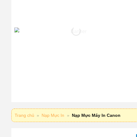
Trang chủ
»
Nạp Mực In
»
Nạp Mực Máy In Canon