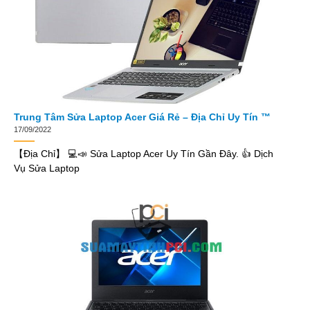
Trung Tâm Sửa Laptop Acer Giá Rẻ – Địa Chỉ Uy Tín ™
17/09/2022
【Địa Chỉ】 💻📣 Sửa Laptop Acer Uy Tín Gần Đây. 👍 Dịch
Vụ Sửa Laptop