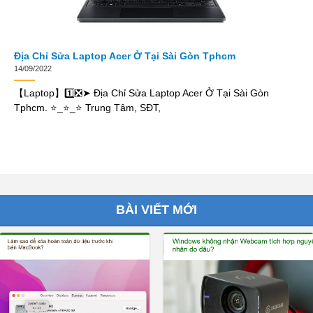
Địa Chỉ Sửa Laptop Acer Ở Tại Sài Gòn Tphcm
14/09/2022
【Laptop】1️⃣❎➤ Địa Chỉ Sửa Laptop Acer Ở Tại Sài Gòn
Tphcm. ⭐_⭐_⭐ Trung Tâm, SĐT,
BÀI VIẾT MỚI