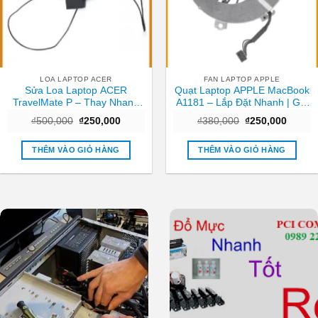
LOA LAPTOP ACER
FAN LAPTOP APPLE
Sửa Loa Laptop ACER
Quạt Laptop APPLE MacBook
TravelMate P – Thay Nhanh
A1181 – Lắp Đặt Nhanh | Giá
Tại Trung Tâm TPHCM Giá
Rẻ TPHCM
Giá
Giá
Giá
Giá
₫
500,000
₫
250,000
₫
380,000
₫
250,000
Tốt
gốc
hiện
gốc
hiện
là:
tại
là:
tại
₫500,000.
là:
₫380,000.
là:
THÊM VÀO GIỎ HÀNG
THÊM VÀO GIỎ HÀNG
₫250,000.
₫250,0