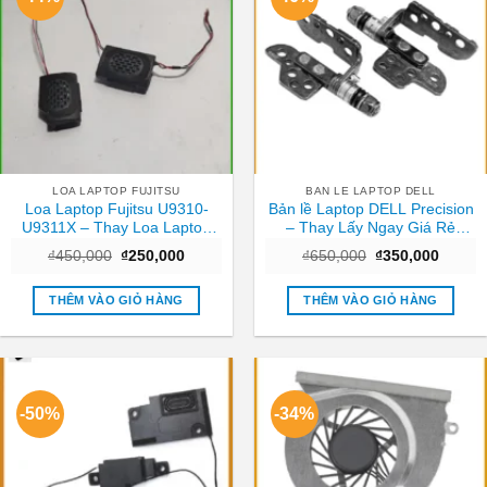
LOA LAPTOP FUJITSU
BAN LE LAPTOP DELL
Loa Laptop Fujitsu U9310-
Bản lề Laptop DELL Precision
U9311X – Thay Loa Laptop
– Thay Lấy Ngay Giá Rẻ
TPHCM | Lấy Ngay Giá Rẻ
TPHCM
Giá
Giá
Giá
Giá
₫
450,000
₫
250,000
₫
650,000
₫
350,000
gốc
hiện
gốc
hiện
là:
tại
là:
tại
₫450,000.
là:
₫650,000.
là:
THÊM VÀO GIỎ HÀNG
THÊM VÀO GIỎ HÀNG
₫250,000.
₫350,0
-50%
-34%