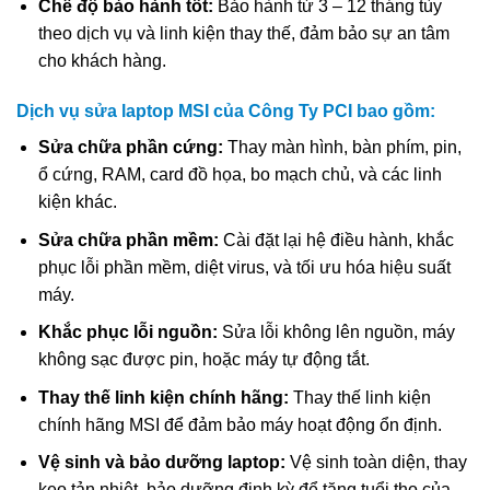
Chế độ bảo hành tốt:
Bảo hành từ 3 – 12 tháng tùy
theo dịch vụ và linh kiện thay thế, đảm bảo sự an tâm
cho khách hàng.
Dịch vụ sửa laptop MSI của Công Ty PCI bao gồm:
Sửa chữa phần cứng:
Thay màn hình, bàn phím, pin,
ổ cứng, RAM, card đồ họa, bo mạch chủ, và các linh
kiện khác.
Sửa chữa phần mềm:
Cài đặt lại hệ điều hành, khắc
phục lỗi phần mềm, diệt virus, và tối ưu hóa hiệu suất
máy.
Khắc phục lỗi nguồn:
Sửa lỗi không lên nguồn, máy
không sạc được pin, hoặc máy tự động tắt.
Thay thế linh kiện chính hãng:
Thay thế linh kiện
chính hãng MSI để đảm bảo máy hoạt động ổn định.
Vệ sinh và bảo dưỡng laptop:
Vệ sinh toàn diện, thay
keo tản nhiệt, bảo dưỡng định kỳ để tăng tuổi thọ của