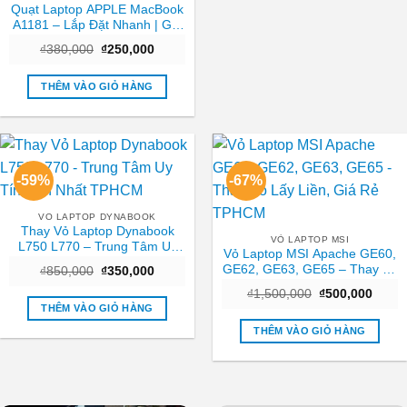
Quạt Laptop APPLE MacBook
A1181 – Lắp Đặt Nhanh | Giá
Rẻ TPHCM
Giá
Giá
₫
380,000
₫
250,000
gốc
hiện
là:
tại
₫380,000.
là:
THÊM VÀO GIỎ HÀNG
₫250,000.
-59%
-67%
VO LAPTOP DYNABOOK
Thay Vỏ Laptop Dynabook
VỎ LAPTOP MSI
L750 L770 – Trung Tâm Uy
Vỏ Laptop MSI Apache GE60,
Tín Gần Nhất TPHCM
GE62, GE63, GE65 – Thay Vỏ
Giá
Giá
₫
850,000
₫
350,000
gốc
hiện
Lấy Liền, Giá Rẻ TPHCM
Giá
Giá
là:
tại
₫
1,500,000
₫
500,000
gốc
hiện
₫850,000.
là:
THÊM VÀO GIỎ HÀNG
là:
tại
₫350,000.
₫1,500,000.
là:
THÊM VÀO GIỎ HÀNG
₫500,