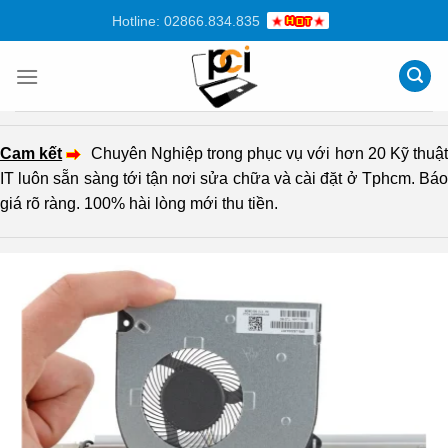
Chuyển
Hotline: 02866.834.835
đến
nội
dung
Cam kết
Chuyên Nghiệp trong phục vụ với hơn 20 Kỹ thuậ
IT luôn sẵn sàng tới tận nơi sửa chữa và cài đặt ở Tphcm. Báo
giá rõ ràng. 100% hài lòng mới thu tiền.