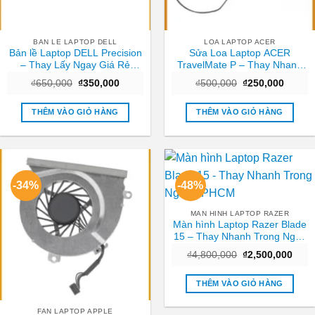
BAN LE LAPTOP DELL
LOA LAPTOP ACER
Bản lề Laptop DELL Precision
Sửa Loa Laptop ACER
– Thay Lấy Ngay Giá Rẻ
TravelMate P – Thay Nhanh
TPHCM
Tại Trung Tâm TPHCM Giá
Giá
Giá
Giá
Giá
₫
650,000
₫
350,000
₫
500,000
₫
250,000
Tốt
gốc
hiện
gốc
hiện
là:
tại
là:
tại
₫650,000.
là:
₫500,000.
là:
THÊM VÀO GIỎ HÀNG
THÊM VÀO GIỎ HÀNG
₫350,000.
₫250,0
-34%
-48%
MAN HINH LAPTOP RAZER
Màn hình Laptop Razer Blade
15 – Thay Nhanh Trong Ngày
TPHCM
Giá
Giá
₫
4,800,000
₫
2,500,000
gốc
hiện
là:
tại
₫4,800,000.
là:
THÊM VÀO GIỎ HÀNG
₫2,5
FAN LAPTOP APPLE