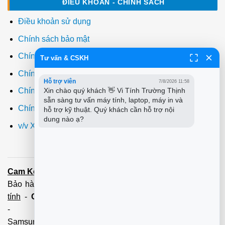
ĐIỀU KHOẢN - CHÍNH SÁCH
Điều khoản sử dụng
Chính sách bảo mật
Chính sách thanh toán
Tư vấn & CSKH
Chính sách giao hàng
Hỗ trợ viên
7/8/2026 11:58
Xin chào quý khách 👋 Vi Tính Trường Thịnh 
Chính sách đổi trả
sẵn sàng tư vấn máy tính, laptop, máy in và 
Chính sách bảo hành
hỗ trợ kỹ thuật. Quý khách cần hỗ trợ nội 
dung nào ạ?
v/v Xuất hóa đơn đỏ VAT
Cam Kết:
Dịch vụ
sửa máy tính
tới tận nơi trong 60 Phút -
Bảo hành tận tâm - Xuất hóa đơn đỏ đầy đủ
Cài đặt máy
tính
-
Cài Win Tận Nơi
(Win7,8,10) 100 - 200,000 vnđ
-
Nạp Mực in
(HP,Canon,
Samsung,Brother,Xeroc,Panasonic): 100 - 180,000 vnđ