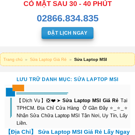
CÓ MẶT SAU 30 - 40 PHÚT
02866.834.835
ĐẶT LỊCH NGAY
Trang chủ
»
Sửa Laptop Giá Rẻ
»
Sửa Laptop MSI
LƯU TRỮ DANH MỤC:
SỬA LAPTOP MSI
【Dịch Vụ】❎❤️➤
Sửa Laptop MSI Giá Rẻ
Tại
TPHCM. Địa Chỉ Cửa Hàng Ở Gần Đây ⭐_⭐_⭐
Nhận Sửa Chữa Laptop MSI Tận Nơi, Uy Tín, Lấy
Liền.
【Địa Chỉ】 Sửa Laptop MSI Giá Rẻ Lấy Ngay