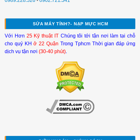
0989.228.326
-
0902.721.341
SỬA MÁY TÍNH?- NẠP MỰC HCM
Với Hơn
25 Kỹ thuật IT
Chúng tôi tới tận nơi làm tại chỗ
cho quý KH
ở 22 Quận
Trong Tphcm Thời gian đáp ứng
dịch vụ tận nơi
(30-40 phút)
.