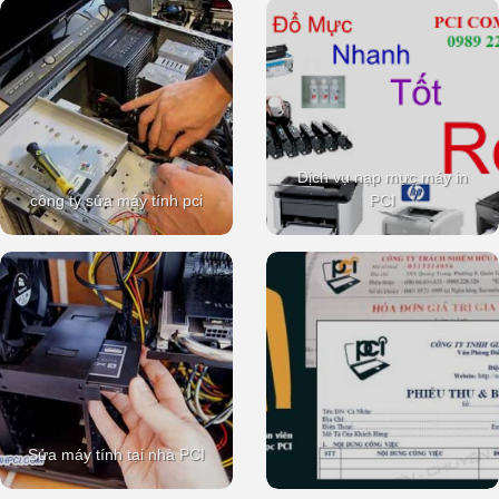
Dịch vụ nạp mực máy in
công ty sửa máy tính pci
PCI
Sửa máy tính tại nhà PCI