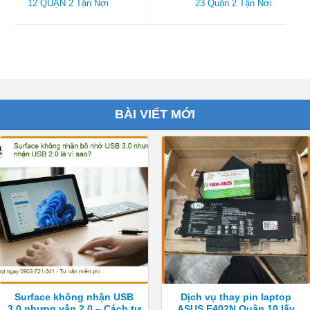
12 QUẬN 2 Tận Nơi
23 Quận 2 Tận Nơi
BÀI VIẾT MỚI
Surface không nhận USB
Dịch vụ thay pin laptop
3.0 nhưng vẫn 2.0 – Cách tự
ASUS E402N Quận 10 lấy