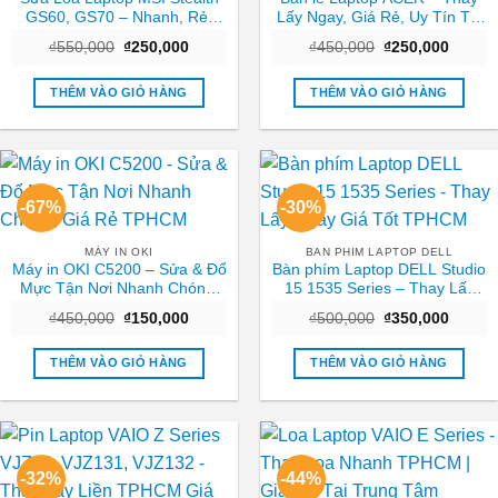
GS60, GS70 – Nhanh, Rẻ,
Lấy Ngay, Giá Rẻ, Uy Tín Tại
Lấy Ngay TPHCM
TPHCM
Giá
Giá
Giá
Giá
₫
550,000
₫
250,000
₫
450,000
₫
250,000
gốc
hiện
gốc
hiện
là:
tại
là:
tại
₫550,000.
là:
₫450,000.
là:
THÊM VÀO GIỎ HÀNG
THÊM VÀO GIỎ HÀNG
₫250,000.
₫250,0
-67%
-30%
MÁY IN OKI
BAN PHIM LAPTOP DELL
Máy in OKI C5200 – Sửa & Đổ
Bàn phím Laptop DELL Studio
Mực Tận Nơi Nhanh Chóng,
15 1535 Series – Thay Lấy
Giá Rẻ TPHCM
Ngay Giá Tốt TPHCM
Giá
Giá
Giá
Giá
₫
450,000
₫
150,000
₫
500,000
₫
350,000
gốc
hiện
gốc
hiện
là:
tại
là:
tại
₫450,000.
là:
₫500,000.
là:
THÊM VÀO GIỎ HÀNG
THÊM VÀO GIỎ HÀNG
₫150,000.
₫350,0
-32%
-44%