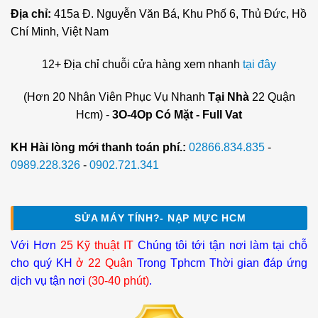
Địa chỉ:
415a Đ. Nguyễn Văn Bá, Khu Phố 6, Thủ Đức, Hồ
Chí Minh, Việt Nam
12+ Địa chỉ chuỗi cửa hàng xem nhanh
tại đây
(Hơn 20 Nhân Viên Phục Vụ Nhanh
Tại Nhà
22 Quận
Hcm) -
3O-4Op Có Mặt - Full Vat
KH Hài lòng mới thanh toán phí.:
02866.834.835
-
0989.228.326
-
0902.721.341
SỬA MÁY TÍNH?- NẠP MỰC HCM
Với Hơn
25 Kỹ thuật IT
Chúng tôi tới tận nơi làm tại chỗ
cho quý KH
ở 22 Quận
Trong Tphcm Thời gian đáp ứng
dịch vụ tận nơi
(30-40 phút)
.