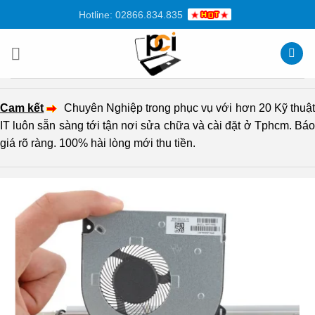
Chuyển
Hotline: 02866.834.835
đến
nội
dung
Cam kết
Chuyên Nghiệp trong phục vụ với hơn 20 Kỹ thuậ
IT luôn sẵn sàng tới tận nơi sửa chữa và cài đặt ở Tphcm. Báo
giá rõ ràng. 100% hài lòng mới thu tiền.