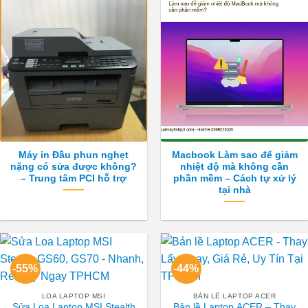
Máy in Đầu phun nghẹt
Macbook Làm sao để giảm
nặng có sửa được không?
nhiệt độ mà không cần
– Trung tâm PCI hỗ trợ
phần mềm – Cách tự xử lý
tại nhà
-55%
-44%
LOA LAPTOP MSI
BẢN LỀ LAPTOP ACER
Sửa Loa Laptop MSI Stealth
Bản lề Laptop ACER – Thay