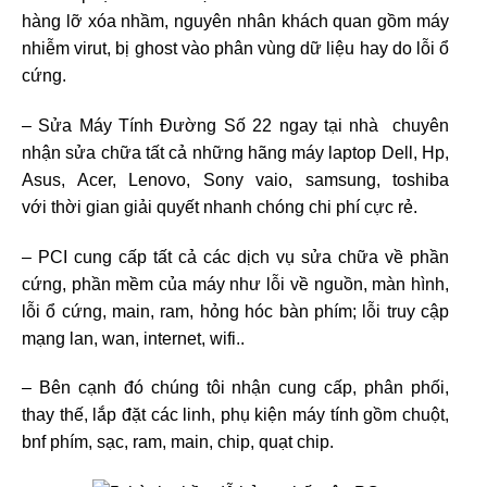
hàng lỡ xóa nhầm, nguyên nhân khách quan gồm máy
nhiễm virut, bị ghost vào phân vùng dữ liệu hay do lỗi ổ
cứng.
– Sửa Máy Tính Đường Số 22 ngay tại nhà chuyên
nhận sửa chữa tất cả những hãng máy laptop Dell, Hp,
Asus, Acer, Lenovo, Sony vaio, samsung, toshiba
với thời gian giải quyết nhanh chóng chi phí cực rẻ.
– PCI cung cấp tất cả các dịch vụ sửa chữa về phần
cứng, phần mềm của máy như lỗi về nguồn, màn hình,
lỗi ổ cứng, main, ram, hỏng hóc bàn phím; lỗi truy cập
mạng lan, wan, internet, wifi..
– Bên cạnh đó chúng tôi nhận cung cấp, phân phối,
thay thế, lắp đặt các linh, phụ kiện máy tính gồm chuột,
bnf phím, sạc, ram, main, chip, quạt chip.