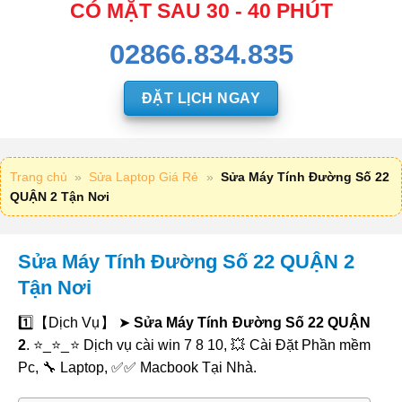
CÓ MẶT SAU 30 - 40 PHÚT
02866.834.835
ĐẶT LỊCH NGAY
Trang chủ
»
Sửa Laptop Giá Rẻ
»
Sửa Máy Tính Đường Số 22
QUẬN 2 Tận Nơi
Sửa Máy Tính Đường Số 22 QUẬN 2
Tận Nơi
1️⃣【Dịch Vụ】 ➤
Sửa Máy Tính Đường Số 22 QUẬN
2
. ⭐_⭐_⭐ Dịch vụ cài win 7 8 10, 💥 Cài Đặt Phần mềm
Pc, 🔧 Laptop, ✅✅ Macbook Tại Nhà.