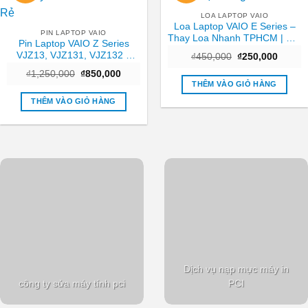
LOA LAPTOP VAIO
Loa Laptop VAIO E Series –
PIN LAPTOP VAIO
Thay Loa Nhanh TPHCM | Giá
Pin Laptop VAIO Z Series
Tốt Tại Trung Tâm
VJZ13, VJZ131, VJZ132 –
Giá
Giá
₫
450,000
₫
250,000
gốc
hiện
Thay Lấy Liền TPHCM Giá Rẻ
Giá
Giá
₫
1,250,000
₫
850,000
là:
tại
gốc
hiện
₫450,000.
là:
THÊM VÀO GIỎ HÀNG
là:
tại
₫250,0
₫1,250,000.
là:
THÊM VÀO GIỎ HÀNG
₫850,000.
Dịch vụ nạp mực máy in
công ty sửa máy tính pci
PCI