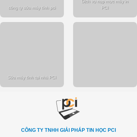
Dịch vụ nạp mực máy in
công ty sửa máy tính pci
PCI
Sửa máy tính tại nhà PCI
CÔNG TY TNHH GIẢI PHÁP TIN HỌC PCI