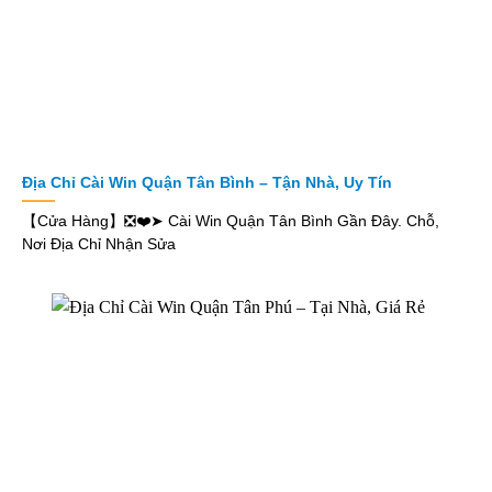
Địa Chỉ Cài Win Quận Tân Bình – Tận Nhà, Uy Tín
【Cửa Hàng】❎❤️➤ Cài Win Quận Tân Bình Gần Đây. Chỗ,
Nơi Địa Chỉ Nhận Sửa