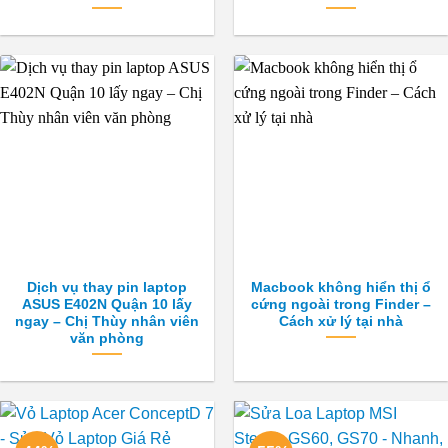
Dịch vụ thay pin laptop
Macbook không hiển thị ổ
ASUS E402N Quận 10 lấy
cứng ngoài trong Finder –
ngay – Chị Thùy nhân viên
Cách xử lý tại nhà
văn phòng