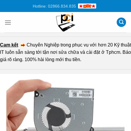
Chuyển
Hotline: 02866.834.835
đến
nội
dung
Cam kết
Chuyên Nghiệp trong phục vụ với hơn 20 Kỹ thuậ
IT luôn sẵn sàng tới tận nơi sửa chữa và cài đặt ở Tphcm. Báo
giá rõ ràng. 100% hài lòng mới thu tiền.