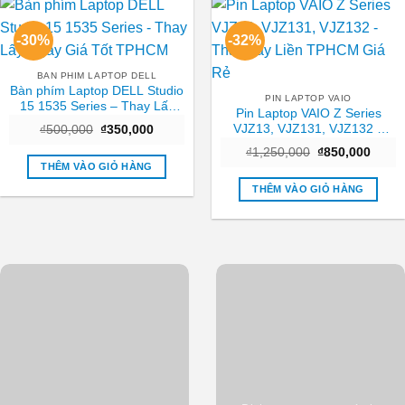
-30%
-32%
BAN PHIM LAPTOP DELL
Bàn phím Laptop DELL Studio
PIN LAPTOP VAIO
15 1535 Series – Thay Lấy
Pin Laptop VAIO Z Series
Ngay Giá Tốt TPHCM
VJZ13, VJZ131, VJZ132 –
Giá
Giá
₫
500,000
₫
350,000
gốc
hiện
Thay Lấy Liền TPHCM Giá Rẻ
Giá
Giá
là:
tại
₫
1,250,000
₫
850,000
gốc
hiện
₫500,000.
là:
THÊM VÀO GIỎ HÀNG
là:
tại
₫350,000.
₫1,250,000.
là:
THÊM VÀO GIỎ HÀNG
₫850,