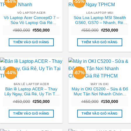
-44%
-55%
VỎ LAPTOP ACER
LOA LAPTOP MSI
Vỏ Laptop Acer ConceptD 7 –
Sửa Loa Laptop MSI Stealth
Sửa Vỏ Laptop Giá Rẻ
GS60, GS70 – Nhanh, Rẻ,
TPHCM Nhanh
Lấy Ngay TPHCM
Giá
Giá
Giá
Giá
₫
980,000
₫
550,000
₫
550,000
₫
250,000
gốc
hiện
gốc
hiện
là:
tại
là:
tại
₫980,000.
là:
₫550,000.
là:
THÊM VÀO GIỎ HÀNG
THÊM VÀO GIỎ HÀNG
₫550,000.
₫250,0
-44%
-67%
BẢN LỀ LAPTOP ACER
MÁY IN OKI
Bản lề Laptop ACER – Thay
Máy in OKI C5200 – Sửa & Đổ
Lấy Ngay, Giá Rẻ, Uy Tín Tại
Mực Tận Nơi Nhanh Chóng,
TPHCM
Giá Rẻ TPHCM
Giá
Giá
Giá
Giá
₫
450,000
₫
250,000
₫
450,000
₫
150,000
gốc
hiện
gốc
hiện
là:
tại
là:
tại
₫450,000.
là:
₫450,000.
là:
THÊM VÀO GIỎ HÀNG
THÊM VÀO GIỎ HÀNG
₫250,000.
₫150,0