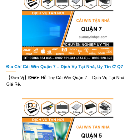
Địa Chỉ Cài Win Quận 7 – Dịch Vụ Tại Nhà, Uy Tín Ở Q7
【Đơn Vị】❎❤️➤ Hỗ Trợ Cài Win Quận 7 – Dịch Vụ Tại Nhà,
Giá Rẻ,