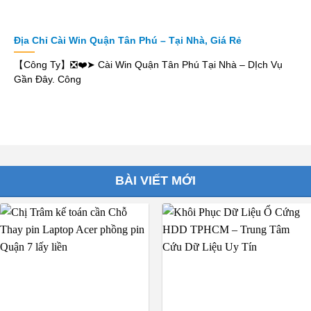
Địa Chỉ Cài Win Quận Tân Phú – Tại Nhà, Giá Rẻ
【Công Ty】❎❤️➤ Cài Win Quận Tân Phú Tại Nhà – DỊch Vụ
Gần Đây. Công
BÀI VIẾT MỚI