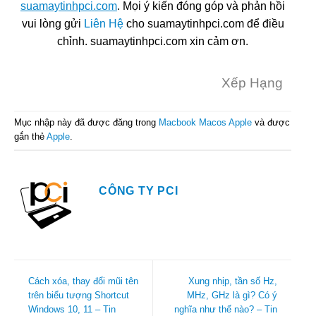
suamaytinhpci.com
. Mọi ý kiến đóng góp và phản hồi
vui lòng gửi
Liên Hệ
cho suamaytinhpci.com để điều
chỉnh. suamaytinhpci.com xin cảm ơn.
Xếp Hạng
Mục nhập này đã được đăng trong
Macbook Macos Apple
và được
gắn thẻ
Apple
.
CÔNG TY PCI
Cách xóa, thay đổi mũi tên
Xung nhịp, tần số Hz,
trên biểu tượng Shortcut
MHz, GHz là gì? Có ý
Windows 10, 11 – Tin
nghĩa như thế nào? – Tin