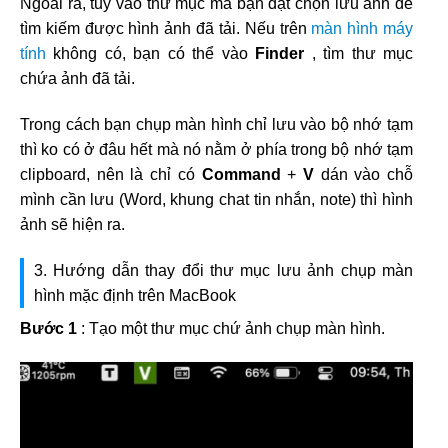
Ngoài ra, tuỳ vào thư mục mà bạn đặt chọn lưu ảnh để
tìm kiếm được hình ảnh đã tải. Nếu trên
màn hình máy
tính
không có, bạn có thể vào
Finder
, tìm thư mục
chứa ảnh đã tải.
Trong cách bạn chụp màn hình chỉ lưu vào bộ nhớ tạm
thì ko có ở đâu hết mà nó nằm ở phía trong bộ nhớ tạm
clipboard, nên là chỉ có
Command
+
V
dán vào chỗ
mình cần lưu (Word, khung chat tin nhắn, note) thì hình
ảnh sẽ hiện ra.
3. Hướng dẫn thay đổi thư mục lưu ảnh chụp màn
hình mặc định trên MacBook
Bước 1
: Tạo một thư mục chứ ảnh chụp màn hình.