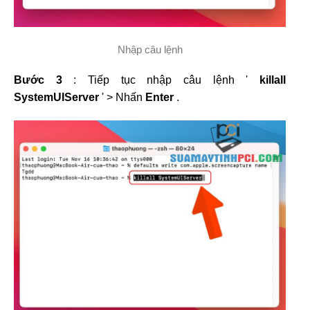
Nhập câu lệnh
Bước 3
: Tiếp tục nhập câu lệnh '
killall
SystemUIServer
' > Nhấn
Enter
.