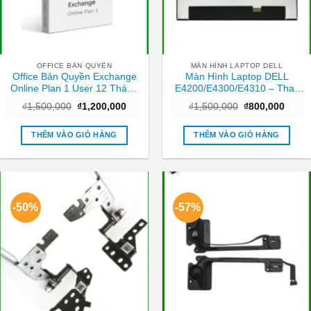
OFFICE BẢN QUYỀN
MÀN HÌNH LAPTOP DELL
Office Bản Quyền Exchange
Màn Hình Laptop DELL
Online Plan 1 User 12 Tháng
E4200/E4300/E4310 – Thay
– Hỗ trợ Cài đặt TPHCM
Tại Cửa Hàng Giá Rẻ TPHCM
Giá
Giá
Giá
Giá
₫
1,500,000
₫
1,200,000
₫
1,500,000
₫
800,000
gốc
hiện
gốc
hiện
là:
tại
là:
tại
₫1,500,000.
là:
₫1,500,000.
là:
THÊM VÀO GIỎ HÀNG
THÊM VÀO GIỎ HÀNG
₫1,200,000.
₫800,
-50%
-57%