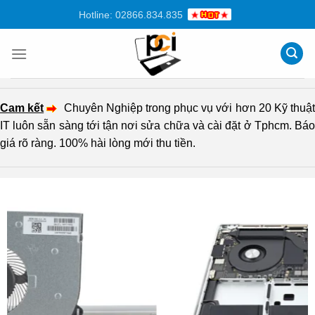
Chuyển
Hotline: 02866.834.835
đến
nội
dung
Cam kết
Chuyên Nghiệp trong phục vụ với hơn 20 Kỹ thuậ
IT luôn sẵn sàng tới tận nơi sửa chữa và cài đặt ở Tphcm. Báo
giá rõ ràng. 100% hài lòng mới thu tiền.