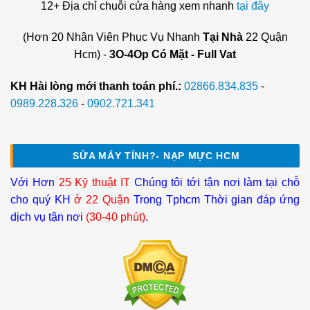
12+ Địa chỉ chuỗi cửa hàng xem nhanh
tại đây
(Hơn 20 Nhân Viên Phục Vụ Nhanh
Tại Nhà
22 Quận
Hcm) -
3O-4Op Có Mặt - Full Vat
KH Hài lòng mới thanh toán phí.:
02866.834.835
-
0989.228.326
-
0902.721.341
SỬA MÁY TÍNH?- NẠP MỰC HCM
Với Hơn
25 Kỹ thuật IT
Chúng tôi tới tận nơi làm tại chỗ
cho quý KH
ở 22 Quận
Trong Tphcm Thời gian đáp ứng
dịch vụ tận nơi
(30-40 phút)
.