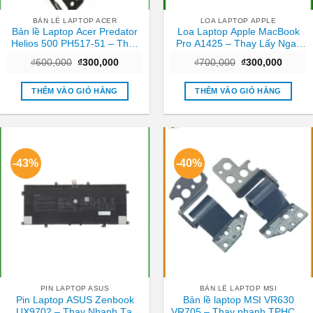
BẢN LỀ LAPTOP ACER
LOA LAPTOP APPLE
Bản lề Laptop Acer Predator
Loa Laptop Apple MacBook
Helios 500 PH517-51 – Thay
Pro A1425 – Thay Lấy Ngay
ngay giá tốt TPHCM
Tại Cửa Hàng TPHCM
Giá
Giá
Giá
Giá
₫
600,000
₫
300,000
₫
700,000
₫
300,000
gốc
hiện
gốc
hiện
là:
tại
là:
tại
₫600,000.
là:
₫700,000.
là:
THÊM VÀO GIỎ HÀNG
THÊM VÀO GIỎ HÀNG
₫300,000.
₫300,0
-43%
-40%
PIN LAPTOP ASUS
BẢN LỀ LAPTOP MSI
Pin Laptop ASUS Zenbook
Bản lề laptop MSI VR630
UX9702 – Thay Nhanh Tại
VR705 – Thay nhanh TPHCM,