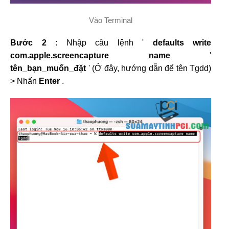
Vào Terminal
Bước 2
: Nhập câu lệnh '
defaults write
com.apple.screencapture name
'
tên_bạn_muốn_đặt
' (Ở đây, hướng dẫn để tên Tgdd)
> Nhấn
Enter
.