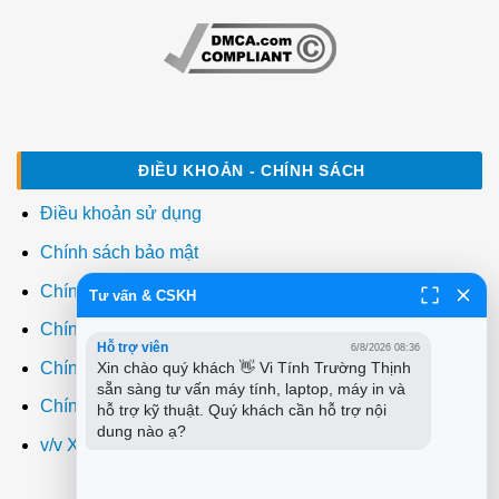
ĐIỀU KHOẢN - CHÍNH SÁCH
Điều khoản sử dụng
Chính sách bảo mật
Chính sách thanh toán
Tư vấn & CSKH
Chính sách giao hàng
Hỗ trợ viên
6/8/2026 08:36
Chính sách đổi trả
Xin chào quý khách 👋 Vi Tính Trường Thịnh 
sẵn sàng tư vấn máy tính, laptop, máy in và 
Chính sách bảo hành
hỗ trợ kỹ thuật. Quý khách cần hỗ trợ nội 
dung nào ạ?
v/v Xuất hóa đơn đỏ VAT