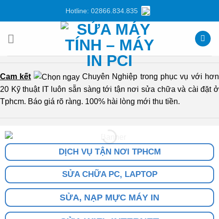
Chuyển
Hotline: 02866.834.835
đến
nội
dung
Cam kết
Chuyên Nghiệp trong phục vụ với hơ
20 Kỹ thuật IT luôn sẵn sàng tới tận nơi sửa chữa và cài đặt ở
Tphcm. Báo giá rõ ràng. 100% hài lòng mới thu tiền.
DỊCH VỤ TẬN NƠI TPHCM
SỬA CHỮA PC, LAPTOP
SỬA, NẠP MỰC MÁY IN