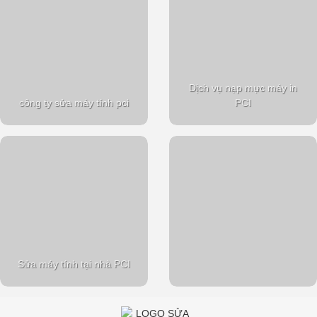
Dịch vụ nạp mực máy in
công ty sửa máy tính pci
PCI
Sửa máy tính tại nhà PCI