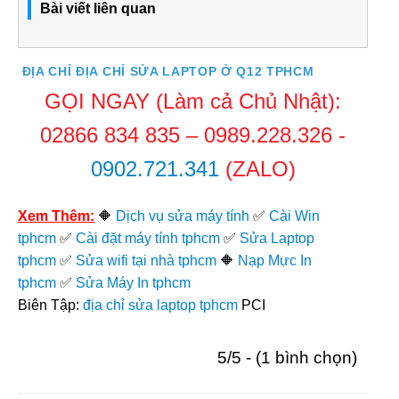
Bài viết liên quan
ĐỊA CHỈ ĐỊA CHỈ SỬA LAPTOP Ở Q12 TPHCM
GỌI NGAY (Làm cả Chủ Nhật):
02866 834 835
–
0989.228.326
-
0902.721.341
(ZALO)
Xem Thêm:
🔶
Dịch vụ sửa máy tính
✅
Cài Win
tphcm
✅
Cài đặt máy tính tphcm
✅
Sửa Laptop
tphcm
✅
Sửa wifi tại nhà tphcm
🔶
Nạp Mực In
tphcm
✅
Sửa Máy In tphcm
Biên Tập:
địa chỉ sửa laptop tphcm
PCI
5/5 - (1 bình chọn)