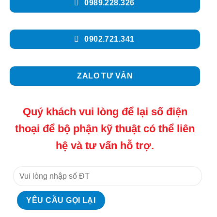
0989.228.326
0902.721.341
ZALO TƯ VẤN
Quý khách vui lòng để lại số điện
thoại để bộ phận kỹ thuật có thể liên
hệ và tư vấn hỗ trợ.