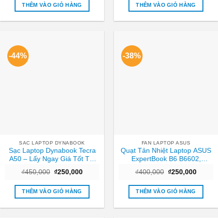
₫850,000.
là:
₫1,500,000.
là:
THÊM VÀO GIỎ HÀNG
THÊM VÀO GIỎ HÀNG
₫350,000.
₫500,
-44%
-38%
SAC LAPTOP DYNABOOK
FAN LAPTOP ASUS
Sạc Laptop Dynabook Tecra
Quạt Tản Nhiệt Laptop ASUS
A50 – Lấy Ngay Giá Tốt Tại
ExpertBook B6 B6602,
Cửa Hàng TPHCM
B6602FC2 – Thay Giá Rẻ Lấy
Giá
Giá
Giá
Giá
₫
450,000
₫
250,000
₫
400,000
₫
250,000
Ngay TPHCM
gốc
hiện
gốc
hiện
là:
tại
là:
tại
₫450,000.
là:
₫400,000.
là:
THÊM VÀO GIỎ HÀNG
THÊM VÀO GIỎ HÀNG
₫250,000.
₫250,0