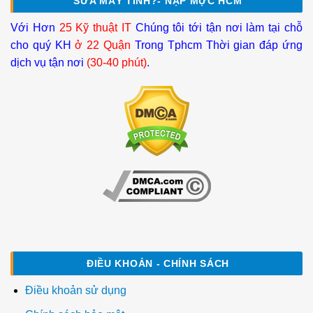
SỬA MÁY TÍNH?- NẠP MỰC HCM
Với Hơn
25 Kỹ thuật IT
Chúng tôi tới tận nơi làm tại chỗ
cho quý KH
ở 22 Quận
Trong Tphcm Thời gian đáp ứng
dịch vụ tận nơi
(30-40 phút)
.
ĐIỀU KHOẢN - CHÍNH SÁCH
Điều khoản sử dụng