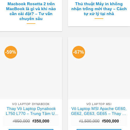
Macbook Rosetta 2 trên
Thủ thuật Máy in không
MacBook là gì và khi nào
nhận trống mới thay – Cách
cần cài đặt? – Tư vấn
tự xử lý tại nhà
chuyên sâu
-59%
-67%
VO LAPTOP DYNABOOK
VỎ LAPTOP MSI
Thay Vỏ Laptop Dynabook
Vỏ Laptop MSI Apache GE60,
L750 L770 – Trung Tâm Uy
GE62, GE63, GE65 – Thay Vỏ
Tín Gần Nhất TPHCM
Lấy Liền, Giá Rẻ TPHCM
Giá
Giá
Giá
Giá
₫
850,000
₫
350,000
₫
1,500,000
₫
500,000
gốc
hiện
gốc
hiện
là:
tại
là:
tại