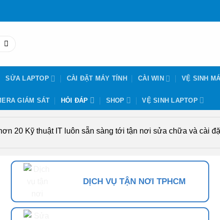
SỬA LAPTOP
CÀI ĐẶT MÁY TÍNH
CÀI WIN
VỆ SINH MÁ
ERA GIÁM SÁT
HỎI ĐÁP
SHOP
VỆ SINH LAPTOP
n 20 Kỹ thuật IT luôn sẵn sàng tới tận nơi sửa chữa và cài đặt
DỊCH VỤ TẬN NƠI TPHCM