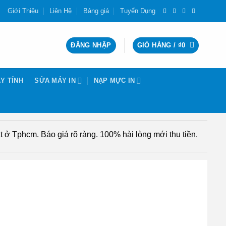
Giới Thiệu
Liên Hệ
Bảng giá
Tuyển Dụng
ĐĂNG NHẬP
GIỎ HÀNG /
₫
0
Y TÍNH
SỬA MÁY IN
NẠP MỰC IN
 ở Tphcm. Báo giá rõ ràng. 100% hài lòng mới thu tiền.