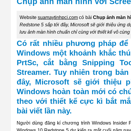
Chụp ảnh màn hình với Scree
Website
suamaytinhpci.com
có bài
Chụp ảnh màn hì
Redstone 5 sắp tới đây, Microsoft sẽ giới thiệu ứng
lưu ảnh màn hình chuẩn chỉ cùng với thiết kế vô cùng 
Có rất nhiều phương pháp để 
Windows một khoảnh khắc thú 
PrtSc, cắt bằng Snipping T
Streamer. Tuy nhiên trong bản
đây, Microsoft sẽ giới thiệu
Windows hoàn toàn mới có chứ
theo với thiết kế cực kì bắt 
bài viết lần này.
Người dùng đăng kí chương trình Windows Insider P
Windows 10 Redstone 5 dự kiến ra mắt cuối năm na