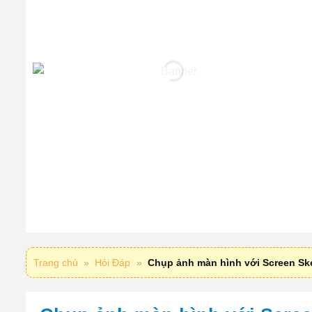
Trang chủ
»
Hỏi Đáp
»
Chụp ảnh màn hình với Screen Sk