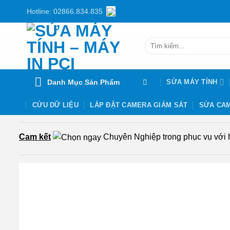
Chuyển
Hotline: 02866.834.835
đến
nội
Tìm
dung
kiếm:
Danh Mục Sản Phẩm
SỬA MÁY TÍNH
CỨU DỮ LIỆU
LẮP ĐẶT CAMERA GIÁM SÁT
SỬA CAM
Cam kết
Chuyên Nghiệp trong phục vụ với hơ