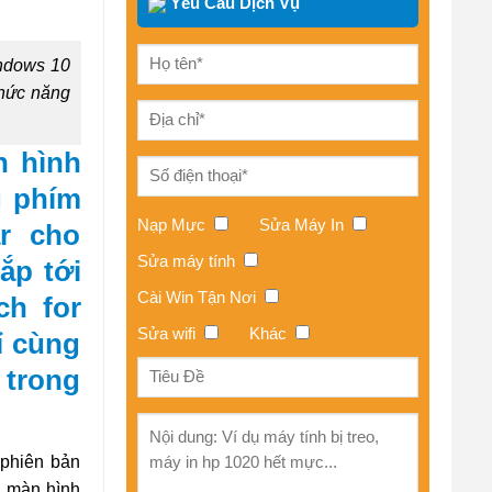
Yêu Cầu Dịch Vụ
indows 10
chức năng
n hình
g phím
Nạp Mực
Sửa Máy In
r cho
Sửa máy tính
ắp tới
Cài Win Tận Nơi
ch for
Sửa wifi
Khác
ỉ cùng
 trong
 phiên bản
h màn hình