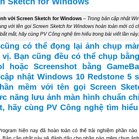
n Sketch for Windows
nh với Screen Sketch for Windows
–
Trong bản cập nhật W
 dụng với tên gọi Screen Sketch for Windows hoàn toàn mới có 
bắt mắt, hãy cùng PV Công nghệ tìm hiểu trong bài viết lần này.
cũng có thể đọng lại ảnh chụp mà
vị. Bạn cũng đều có thể chụp bằn
ool hoặc Screenshot bằng GameBa
 cập nhật Windows 10 Redstone 5 s
 phần mềm với tên gọi Screen Sket
c năng lưu ảnh màn hình chuẩn ch
mắt, hãy cùng PV Công nghệ tìm hiểu
rogram hiện nay đã hoàn toàn có thể trải nghiệm phần nào
y. Bản cập nhật này sẽ đánh dấu cho phần nào mềm chụp ản