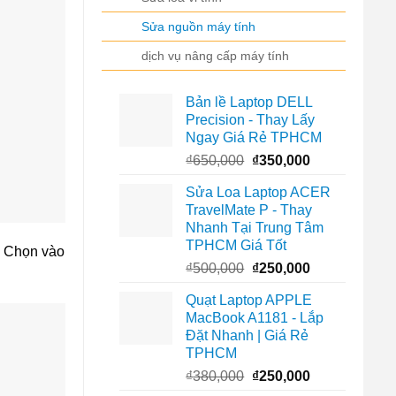
Sửa nguồn máy tính
dịch vụ nâng cấp máy tính
Bản lề Laptop DELL
Precision - Thay Lấy
Ngay Giá Rẻ TPHCM
Giá
Giá
₫
650,000
₫
350,000
gốc
hiện
Sửa Loa Laptop ACER
là:
tại
TravelMate P - Thay
₫650,000.
là:
Nhanh Tại Trung Tâm
₫350,000.
TPHCM Giá Tốt
0. Chọn vào
Giá
Giá
₫
500,000
₫
250,000
gốc
hiện
Quạt Laptop APPLE
là:
tại
MacBook A1181 - Lắp
₫500,000.
là:
Đặt Nhanh | Giá Rẻ
₫250,000.
TPHCM
Giá
Giá
₫
380,000
₫
250,000
gốc
hiện