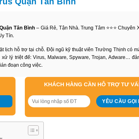
irus Quận Tân Bình
 Quận Tân Bình
– Giá Rẻ, Tận Nhà. Trung Tâm ⭐⭐⭐ Chuyên 
y Tín.
ặt lịch hỗ trợ tại chỗ. Đội ngũ kỹ thuật viên Trường Thịnh có m
 xử lý triệt để: Virus, Malware, Spyware, Trojan, Adware… đ
gián đoạn công việc.
KHÁCH HÀNG CẦN HỖ TRỢ TƯ V