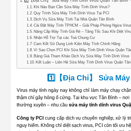
1️⃣【Địa Chỉ】 Sửa Máy Tính Dính Virus Quận Tân Bình
Khi Nào Bạn Cần Sửa Máy Tính Dính Virus?
Quy Trình Sửa Máy Tính Dính Virus Tại PCI
Dịch Vụ Sửa Máy Tính Tại Nhà Quận Tân Bình
Cài Đặt Máy Tính TPHCM – Giải Pháp Phòng Ngừa Viru
Nâng Cấp Máy Tính Giá Rẻ – Tăng Tốc Sau Khi Diệt Vir
Nhận Hỗ Trợ Tại các Toà Chung Cư
Cam Kết Sử Dụng Linh Kiện Máy Tính Chính Hãng
Vì Sao Chọn PCI Khi Sửa Máy Tính Dính Virus Quận Tâ
Bảng Giá Tham Khảo Dịch Vụ Sửa Máy Tính Dính Virus
Kết Luận – Liên Hệ Sửa Máy Tính Dính Virus Quận Tân
1️⃣【Địa Chỉ】 Sửa Máy 
Virus máy tính ngày nay không chỉ làm máy chạy chậm, 
thậm chí gây hỏng ổ cứng. Tại khu vực Tân Bình – nơi 
thường xuyên – nhu cầu
sửa máy tính dính virus Qu
Công ty PCI
cung cấp dịch vụ chuyên nghiệp, xử lý tri
nguy hiểm. Không chỉ diệt sạch virus, PCI còn tối ưu h