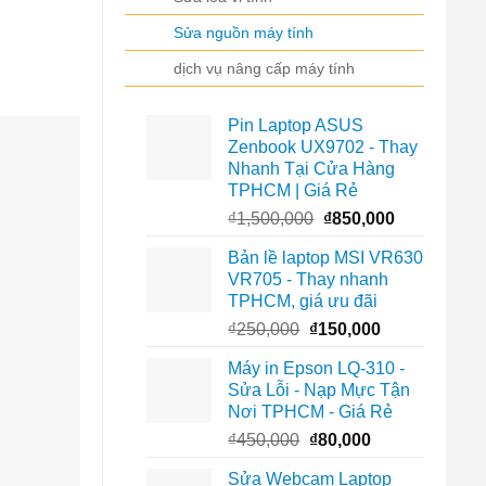
Sửa nguồn máy tính
dịch vụ nâng cấp máy tính
Pin Laptop ASUS
Zenbook UX9702 - Thay
Nhanh Tại Cửa Hàng
TPHCM | Giá Rẻ
Giá
Giá
₫
1,500,000
₫
850,000
gốc
hiện
Bản lề laptop MSI VR630
là:
tại
VR705 - Thay nhanh
₫1,500,000.
là:
TPHCM, giá ưu đãi
₫850,000.
Giá
Giá
₫
250,000
₫
150,000
gốc
hiện
Máy in Epson LQ-310 -
là:
tại
Sửa Lỗi - Nạp Mực Tận
₫250,000.
là:
Nơi TPHCM - Giá Rẻ
₫150,000.
Giá
Giá
₫
450,000
₫
80,000
gốc
hiện
Sửa Webcam Laptop
là:
tại