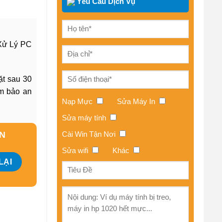
Yêu Cầu Dịch Vụ
Xử Lý PC
ặt sau 30
ảm bảo an
Nạp Mực
Sửa Máy In
Sửa máy tính
Cài Win Tận Nơi
ẤN
Sửa wifi
Khác