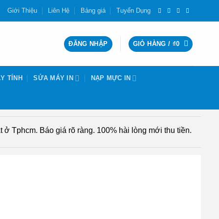
Giới Thiệu
Liên Hệ
Bảng giá
Tuyển Dụng
ĐĂNG NHẬP
GIỎ HÀNG /
₫
0
Y TÍNH
SỬA MÁY IN
NẠP MỰC IN
 ở Tphcm. Báo giá rõ ràng. 100% hài lòng mới thu tiền.