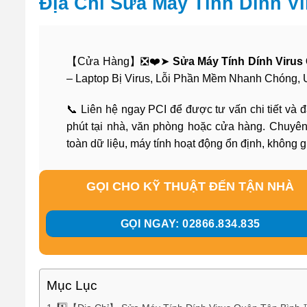
Địa Chỉ Sửa Máy Tính Dính V
【Cửa Hàng】❎❤️➤
Sửa Máy Tính Dính Virus
– Laptop Bị Virus, Lỗi Phần Mềm Nhanh Chóng, U
📞 Liên hệ ngay PCI để được tư vấn chi tiết và đ
phút tại nhà, văn phòng hoặc cửa hàng. Chuyên
toàn dữ liệu, máy tính hoạt động ổn định, không 
GỌI CHO KỸ THUẬT ĐẾN TẬN NHÀ
GỌI NGAY: 02866.834.835
Mục Lục