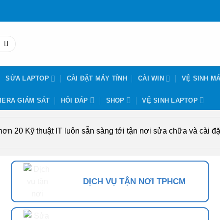
SỬA LAPTOP
CÀI ĐẶT MÁY TÍNH
CÀI WIN
VỆ SINH MÁ
ERA GIÁM SÁT
HỎI ĐÁP
SHOP
VỆ SINH LAPTOP
n 20 Kỹ thuật IT luôn sẵn sàng tới tận nơi sửa chữa và cài đặt
DỊCH VỤ TẬN NƠI TPHCM