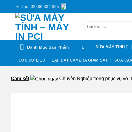
Chuyển
Hotline: 02866.834.835
đến
nội
Tìm
dung
kiếm:
Danh Mục Sản Phẩm
SỬA MÁY TÍNH
CỨU DỮ LIỆU
LẮP ĐẶT CAMERA GIÁM SÁT
SỬA CAM
Cam kết
Chuyên Nghiệp trong phục vụ với hơ