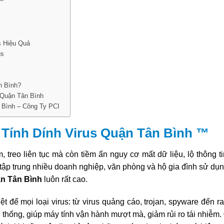
 ™
s Hiệu Quả
us
n Bình?
 Quận Tân Bình
 Bình – Công Ty PCI
Tính Dính Virus Quận Tân Bình ™
treo liên tục mà còn tiềm ẩn nguy cơ mất dữ liệu, lộ thông ti
tập trung nhiều doanh nghiệp, văn phòng và hộ gia đình sử dụn
ận Tân Bình
luôn rất cao.
ệt để mọi loại virus: từ virus quảng cáo, trojan, spyware đến
ệ thống, giúp máy tính vận hành mượt mà, giảm rủi ro tái nhiễm.