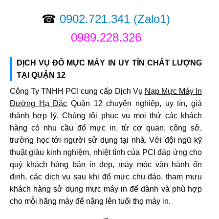
☎
0902.721.341
(Zalo1)
0989.228.326
DỊCH VỤ ĐỔ MỰC MÁY IN UY TÍN CHẤT LƯỢNG
TẠI QUẬN 12
Công Ty TNHH PCI cung cấp Dịch Vụ
Nạp Mực Máy In
Đường Hạ Đặc
Quận 12 chuyên nghiệp, uy tín, giá
thành hợp lý. Chúng tôi phục vụ mọi thứ các khách
hàng có nhu cầu đổ mực in, từ cơ quan, công sở,
trường học tới người sử dụng tại nhà. Với đội ngũ kỹ
thuật giàu kinh nghiệm, nhiệt tình của PCI đáp ứng cho
quý khách hàng bản in đẹp, máy móc vận hành ổn
định, các dịch vụ sau khi đổ mực chu đáo, tham mưu
khách hàng sử dụng mực máy in để dành và phù hợp
cho mỗi hãng máy để nâng lên tuổi thọ máy in.