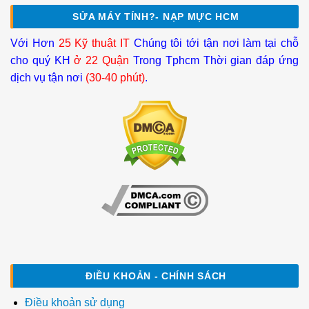
SỬA MÁY TÍNH?- NẠP MỰC HCM
Với Hơn
25 Kỹ thuật IT
Chúng tôi tới tận nơi làm tại chỗ
cho quý KH
ở 22 Quận
Trong Tphcm Thời gian đáp ứng
dịch vụ tận nơi
(30-40 phút)
.
ĐIỀU KHOẢN - CHÍNH SÁCH
Điều khoản sử dụng