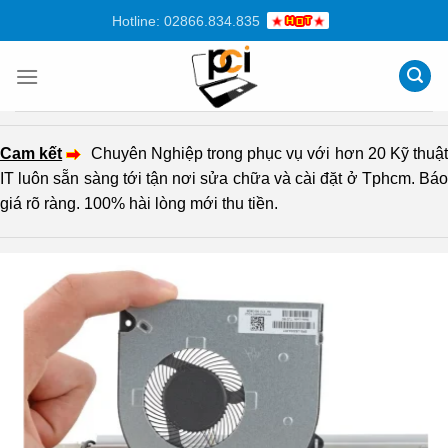
Chuyển
Hotline: 02866.834.835
đến
nội
dung
Cam kết
Chuyên Nghiệp trong phục vụ với hơn 20 Kỹ thuậ
IT luôn sẵn sàng tới tận nơi sửa chữa và cài đặt ở Tphcm. Báo
giá rõ ràng. 100% hài lòng mới thu tiền.