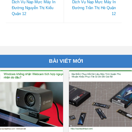
Dịch Vụ Nạp Mực Máy In
Dịch Vụ Nạp Mực Máy In
Đường Nguyễn Thị Kiểu
Đường Trần Thị Hè Quận
Quận 12
12
BÀI VIẾT MỚI