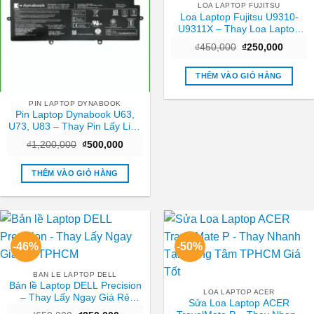
LOA LAPTOP FUJITSU
Loa Laptop Fujitsu U9310-
U9311X – Thay Loa Laptop
TPHCM | Lấy Ngay Giá Rẻ
Giá
Giá
₫
450,000
₫
250,000
gốc
hiện
là:
tại
₫450,000.
là:
THÊM VÀO GIỎ HÀNG
₫250,0
PIN LAPTOP DYNABOOK
Pin Laptop Dynabook U63,
U73, U83 – Thay Pin Lấy Liền
TPHCM Giá Rẻ
Giá
Giá
₫
1,200,000
₫
500,000
gốc
hiện
là:
tại
₫1,200,000.
là:
THÊM VÀO GIỎ HÀNG
₫500,000.
-46%
-50%
BAN LE LAPTOP DELL
Bản lề Laptop DELL Precision
LOA LAPTOP ACER
– Thay Lấy Ngay Giá Rẻ
Sửa Loa Laptop ACER
TPHCM