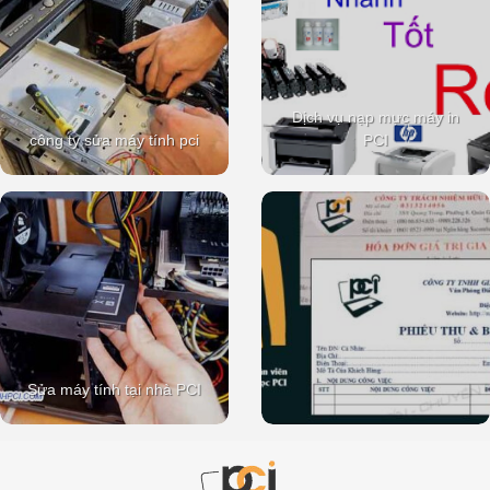
Dịch vụ nạp mực máy in
công ty sửa máy tính pci
PCI
Sửa máy tính tại nhà PCI