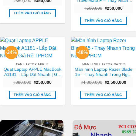
TravelMate P – Thay Nhanh
Giá
Giá
₫
650,000
₫
350,000
gốc
hiện
Tại Trung Tâm TPHCM Giá
Giá
Giá
là:
tại
₫
500,000
₫
250,000
Tốt
gốc
hiện
₫650,000.
là:
THÊM VÀO GIỎ HÀNG
là:
tại
₫350,000.
₫500,000.
là:
THÊM VÀO GIỎ HÀNG
₫250,0
-34%
-48%
FAN LAPTOP APPLE
MAN HINH LAPTOP RAZER
Quạt Laptop APPLE MacBook
Màn hình Laptop Razer Blade
A1181 – Lắp Đặt Nhanh | Giá
15 – Thay Nhanh Trong Ngày
Rẻ TPHCM
TPHCM
Giá
Giá
Giá
Giá
₫
380,000
₫
250,000
₫
4,800,000
₫
2,500,000
gốc
hiện
gốc
hiện
là:
tại
là:
tại
₫380,000.
là:
₫4,800,000.
là:
THÊM VÀO GIỎ HÀNG
THÊM VÀO GIỎ HÀNG
₫250,000.
₫2,5