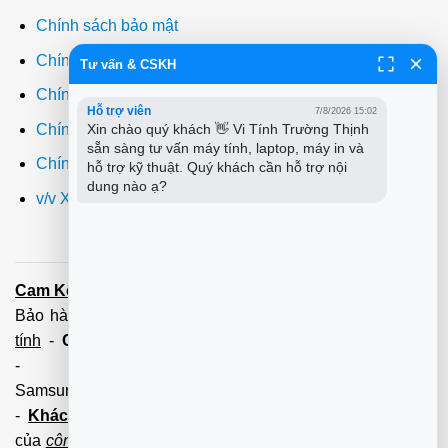
Chính sách bảo mật
Chính sách thanh toán
Tư vấn & CSKH
Chính sách giao hàng
Hỗ trợ viên
7/8/2026 15:02
Chính sách đổi trả
Xin chào quý khách 👋 Vi Tính Trường Thịnh 
sẵn sàng tư vấn máy tính, laptop, máy in và 
Chính sách bảo hành
hỗ trợ kỹ thuật. Quý khách cần hỗ trợ nội 
dung nào ạ?
v/v Xuất hóa đơn đỏ VAT
Cam Kết:
Dịch vụ
sửa máy tính
tới tận nơi trong 60 Phút -
Bảo hành tận tâm - Xuất hóa đơn đỏ đầy đủ
Cài đặt máy
tính
-
Cài Win Tận Nơi
(Win7,8,10) 100 - 200,000 vnđ
-
Nạp Mực in
(HP,Canon,
Samsung,Brother,Xeroc,Panasonic): 100 - 180,000 vnđ
-
Khách hàng lưu ý:
Các số điện thoại trên mới làm
của
công ty PCI.
Mọi giao dịch vui lòng liên hệ về tổng đài