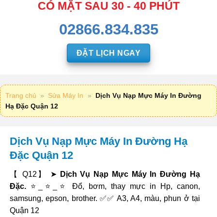
CÓ MẶT SAU 30 - 40 PHÚT
02866.834.835
ĐẶT LỊCH NGAY
Trang chủ
»
Sửa Máy In
»
Dịch Vụ Nạp Mực Máy In Đường
Hạ Đặc Quận 12
Dịch Vụ Nạp Mực Máy In Đường Hạ
Đặc Quận 12
【 Q12】 ➤
Dịch Vụ Nạp Mực Máy In Đường Hạ
Đặc.
⭐_⭐_⭐ Đổ, bơm, thay mực in Hp, canon,
samsung, epson, brother. ✅✅ A3, A4, màu, phun ở tại
Quận 12