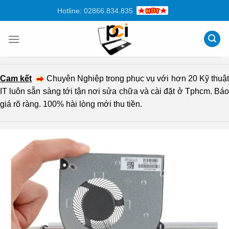
Chuyển
Hotline: 02866.834.835
đến
nội
dung
Cam kết
Chuyên Nghiệp trong phục vụ với hơn 20 Kỹ thuậ
IT luôn sẵn sàng tới tận nơi sửa chữa và cài đặt ở Tphcm. Báo
giá rõ ràng. 100% hài lòng mới thu tiền.