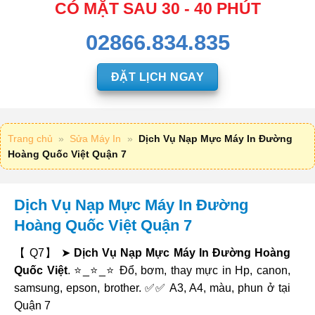
CÓ MẶT SAU 30 - 40 PHÚT
02866.834.835
ĐẶT LỊCH NGAY
Trang chủ
»
Sửa Máy In
»
Dịch Vụ Nạp Mực Máy In Đường
Hoàng Quốc Việt Quận 7
Dịch Vụ Nạp Mực Máy In Đường
Hoàng Quốc Việt Quận 7
【 Q7】 ➤
Dịch Vụ Nạp Mực Máy In Đường Hoàng
Quốc Việt
. ⭐_⭐_⭐ Đổ, bơm, thay mực in Hp, canon,
samsung, epson, brother. ✅✅ A3, A4, màu, phun ở tại
Quận 7