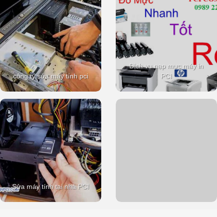
Dịch vụ nạp mực máy in
công ty sửa máy tính pci
PCI
Sửa máy tính tại nhà PCI