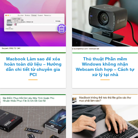
Macbook Làm sao để xóa
Thủ thuật Phần mềm
hoàn toàn dữ liệu – Hướng
Windows không nhận
dẫn chi tiết từ chuyên gia
Webcam tích hợp – Cách tự
PCI
xử lý tại nhà