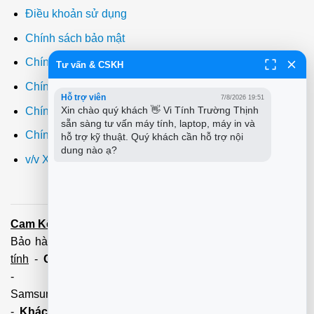
Điều khoản sử dụng
Chính sách bảo mật
Chính sách thanh toán
Tư vấn & CSKH
Chính sách giao hàng
Hỗ trợ viên
7/8/2026 19:51
Xin chào quý khách 👋 Vi Tính Trường Thịnh 
Chính sách đổi trả
sẵn sàng tư vấn máy tính, laptop, máy in và 
Chính sách bảo hành
hỗ trợ kỹ thuật. Quý khách cần hỗ trợ nội 
dung nào ạ?
v/v Xuất hóa đơn đỏ VAT
Cam Kết:
Dịch vụ
sửa máy tính
tới tận nơi trong 60 Phút -
Bảo hành tận tâm - Xuất hóa đơn đỏ đầy đủ
Cài đặt máy
tính
-
Cài Win Tận Nơi
(Win7,8,10) 100 - 200,000 vnđ
-
Nạp Mực in
(HP,Canon,
Samsung,Brother,Xeroc,Panasonic): 100 - 180,000 vnđ
-
Khách hàng lưu ý:
Các số điện thoại trên mới làm