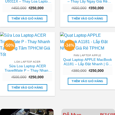
U9311X – Thay Loa Laptop
– Thay Lấy Ngay Giá Rẻ
TPHCM | Lấy Ngay Giá Rẻ
TPHCM
Giá
Giá
Giá
Giá
₫
450,000
₫
250,000
₫
650,000
₫
350,000
gốc
hiện
gốc
hiện
là:
tại
là:
tại
₫450,000.
là:
₫650,000.
là:
THÊM VÀO GIỎ HÀNG
THÊM VÀO GIỎ HÀNG
₫250,000.
₫350,0
-50%
-34%
FAN LAPTOP APPLE
Quạt Laptop APPLE MacBook
LOA LAPTOP ACER
A1181 – Lắp Đặt Nhanh | Giá
Sửa Loa Laptop ACER
Rẻ TPHCM
TravelMate P – Thay Nhanh
Giá
Giá
₫
380,000
₫
250,000
gốc
hiện
Tại Trung Tâm TPHCM Giá
Giá
Giá
₫
500,000
₫
250,000
là:
tại
Tốt
gốc
hiện
₫380,000.
là:
THÊM VÀO GIỎ HÀNG
là:
tại
₫250,0
₫500,000.
là:
THÊM VÀO GIỎ HÀNG
₫250,000.