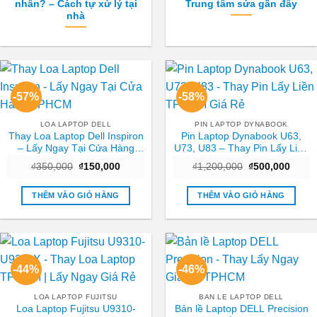
nhân? – Cách tự xử lý tại
Trung tâm sửa gần đây
nhà
-57%
-58%
LOA LAPTOP DELL
PIN LAPTOP DYNABOOK
Thay Loa Laptop Dell Inspiron
Pin Laptop Dynabook U63,
– Lấy Ngay Tại Cửa Hàng
U73, U83 – Thay Pin Lấy Liền
TPHCM
TPHCM Giá Rẻ
Giá
Giá
Giá
Giá
₫
350,000
₫
150,000
₫
1,200,000
₫
500,000
gốc
hiện
gốc
hiện
là:
tại
là:
tại
₫350,000.
là:
₫1,200,000.
là:
THÊM VÀO GIỎ HÀNG
THÊM VÀO GIỎ HÀNG
₫150,000.
₫500,
-44%
-46%
LOA LAPTOP FUJITSU
BAN LE LAPTOP DELL
Loa Laptop Fujitsu U9310-
Bản lề Laptop DELL Precision