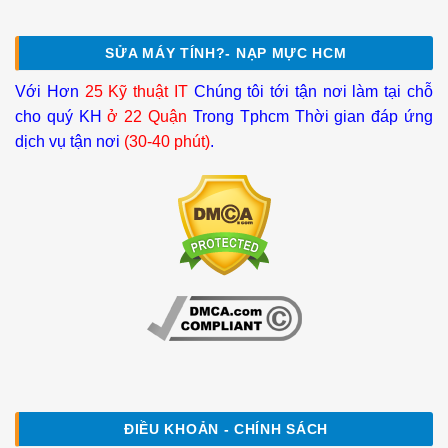
SỬA MÁY TÍNH?- NẠP MỰC HCM
Với Hơn
25 Kỹ thuật IT
Chúng tôi tới tận nơi làm tại chỗ
cho quý KH
ở 22 Quận
Trong Tphcm Thời gian đáp ứng
dịch vụ tận nơi
(30-40 phút)
.
ĐIỀU KHOẢN - CHÍNH SÁCH