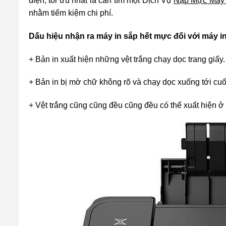
diện, tối ưu nhất là cần tìm một Dịch Vụ
Nạp Mực Máy 
nhằm tiếm kiệm chi phí.
Dấu hiệu nhận ra máy in sắp hết mực đối với máy 
+ Bản in xuất hiện những vệt trắng chạy dọc trang giấy.
+ Bản in bị mờ chữ không rõ và chạy dọc xuống tới cuối
+ Vệt trắng cũng cũng đều cũng đều có thể xuất hiện ở