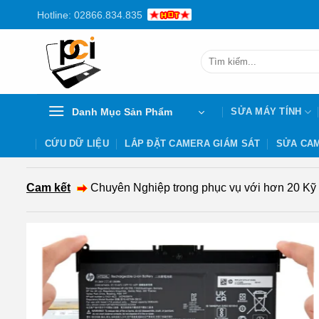
Chuyển
Hotline: 02866.834.835
đến
nội
Tìm
dung
kiếm:
Danh Mục Sản Phẩm
SỬA MÁY TÍNH
CỨU DỮ LIỆU
LẮP ĐẶT CAMERA GIÁM SÁT
SỬA CAM
Cam kết
Chuyên Nghiệp trong phục vụ với hơn 20 Kỹ th