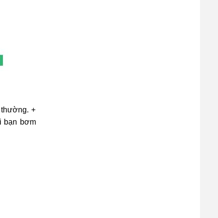
 thường. +
hi bạn bơm