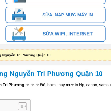
SỬA, NẠP MỰC MÁY IN
SỬA WIFI, INTERNET
g Nguyễn Tri Phương Quận 10
ng Nguyễn Tri Phương Quận 10
 Tri Phương.
⭐_⭐_⭐ Đổ, bơm, thay mực in Hp, canon, samsu