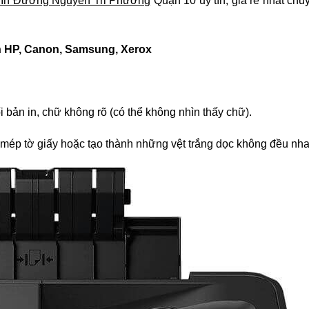
In Đường Nguyễn Tri Phương
Quận 10 uy tín, giá rẻ nhất chu
in HP, Canon, Samsung, Xerox
 bản in, chữ không rõ (có thể không nhìn thấy chữ).
 mép tờ giấy hoặc tạo thành những vệt trắng dọc không đều nha