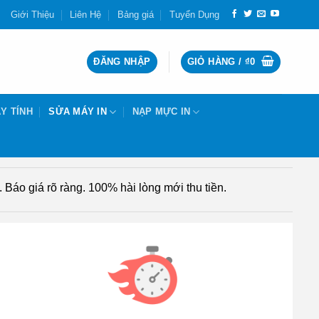
Giới Thiệu
Liên Hệ
Bảng giá
Tuyển Dụng
ĐĂNG NHẬP
GIỎ HÀNG /
₫
0
Y TÍNH
SỬA MÁY IN
NẠP MỰC IN
Báo giá rõ ràng. 100% hài lòng mới thu tiền.