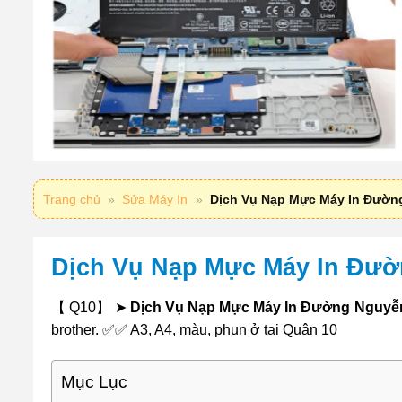
Trang chủ
»
Sửa Máy In
»
Dịch Vụ Nạp Mực Máy In Đườn
Dịch Vụ Nạp Mực Máy In Đườ
【 Q10】 ➤
Dịch Vụ Nạp Mực Máy In Đường Nguyễn
brother. ✅✅ A3, A4, màu, phun ở tại Quận 10
Mục Lục