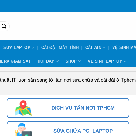
SỬA LAPTOP
CÀI ĐẶT MÁY TÍNH
CÀI WIN
VỆ SINH MÁ
ERA GIÁM SÁT
HỎI ĐÁP
SHOP
VỆ SINH LAPTOP
uật IT luôn sẵn sàng tới tận nơi sửa chữa và cài đặt ở Tphcm. 
DỊCH VỤ TẬN NƠI TPHCM
SỬA CHỮA PC, LAPTOP