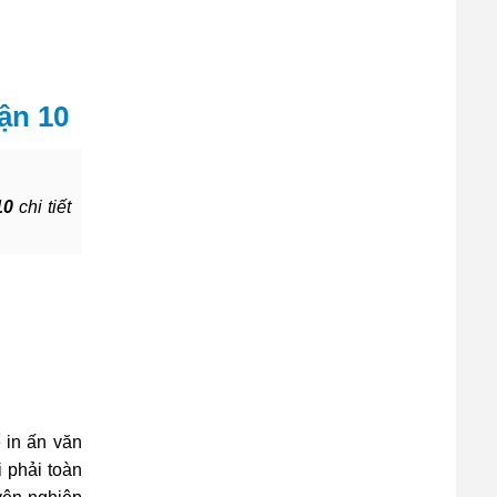
ận 10
10
chi tiết
 in ấn văn
 phải toàn