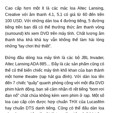
Cao cấp hơn một ít là các mác loa Altec Lansing,
Creative với âm thanh 4.1, 5.1 có giá từ 60 đến trên
100 USD. Với những dàn loa 4 đường tiếng, 5 đường
tiếng trên bạn đã có thể thưởng thức âm thanh vòng
(surround) khi xem DVD trên máy tính. Chất lượng âm
thanh kha khá khá tuy vẫn không thể làm hài lòng
những “tay chơi thứ thiệt”.
Đứng đầu dòng loa máy tính là các bộ JBL Invader,
Altec Lansing ADA 885… Đây là các sản phẩm cũng có
thể có thể biến chiếc máy tính khô khan của bạn thành
một home theatre (rạp hát gia đình). Với dàn loa lên
đến 7 chiếc “quây” quanh phòng cộng với một đĩa DVD
phim hành động, bạn sẽ cảm nhận rõ rệt tiếng “bom rơi
đạn nổ” chát chúa không kém xem phim ở rạp. Một số
loa cao cấp còn được hợp chuẩn THX của Lucasfilm
hay chuẩn DTS danh tiếng. Cũng có thể đấu dàn loa