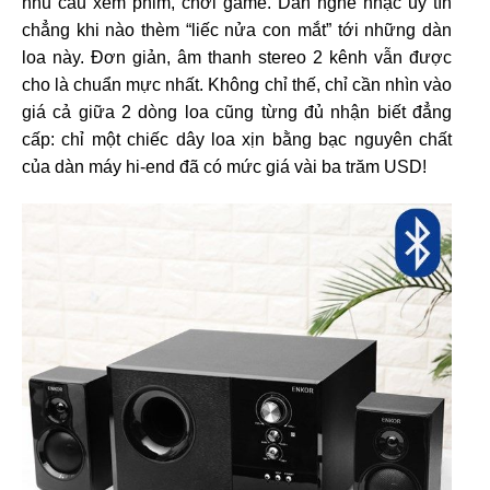
nhu cầu xem phim, chơi game. Dân nghe nhạc uy tín
chẳng khi nào thèm “liếc nửa con mắt” tới những dàn
loa này. Đơn giản, âm thanh stereo 2 kênh vẫn được
cho là chuẩn mực nhất. Không chỉ thế, chỉ cần nhìn vào
giá cả giữa 2 dòng loa cũng từng đủ nhận biết đẳng
cấp: chỉ một chiếc dây loa xịn bằng bạc nguyên chất
của dàn máy hi-end đã có mức giá vài ba trăm USD!