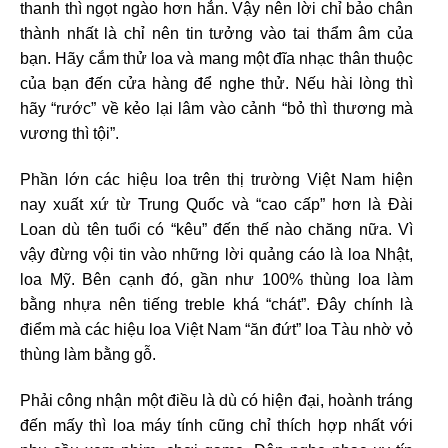
thanh thì ngọt ngào hơn hẳn. Vậy nên lời chỉ bảo chân
thành nhất là chỉ nên tin tưởng vào tai thẩm âm của
bạn. Hãy cắm thử loa và mang một đĩa nhạc thân thuộc
của bạn đến cửa hàng để nghe thử. Nếu hài lòng thì
hãy “rước” về kẻo lại lâm vào cảnh “bỏ thì thương mà
vương thì tội”.
Phần lớn các hiệu loa trên thị trường Việt Nam hiện
nay xuất xứ từ Trung Quốc và “cao cấp” hơn là Đài
Loan dù tên tuổi có “kêu” đến thế nào chăng nữa. Vì
vậy đừng vội tin vào những lời quảng cáo là loa Nhật,
loa Mỹ. Bên cạnh đó, gần như 100% thùng loa làm
bằng nhựa nên tiếng treble khá “chát”. Đây chính là
điểm mà các hiệu loa Việt Nam “ăn đứt” loa Tàu nhờ vỏ
thùng làm bằng gỗ.
Phải công nhận một điều là dù có hiện đại, hoành tráng
đến mấy thì loa máy tính cũng chỉ thích hợp nhất với