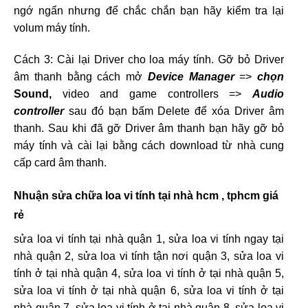
ngớ ngẩn nhưng để chắc chắn bạn hãy kiểm tra lại
volum máy tính.
Cách 3: Cài lại Driver cho loa máy tính. Gỡ bỏ Driver
âm thanh bằng cách mở
Device Manager
=>
chọn
Sound,
video and game controllers =>
Audio
controller
sau đó bạn bấm Delete để xóa Driver âm
thanh. Sau khi đã gỡ Driver âm thanh bạn hãy gỡ bỏ
máy tính và cài lại bằng cách download từ nhà cung
cấp card âm thanh.
Nhuận sửa chữa loa vi tính tại nhà hcm , tphcm giá
rẻ
sửa loa vi tính tại nhà quận 1, sửa loa vi tính ngay tại
nhà quận 2, sửa loa vi tính tận nơi quận 3, sửa loa vi
tính ở tại nhà quận 4, sửa loa vi tính ở tại nhà quận 5,
sửa loa vi tính ở tại nhà quận 6, sửa loa vi tính ở tại
nhà quận 7, sửa loa vi tính ở tại nhà quận 8, sửa loa vi