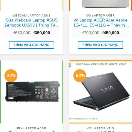
WEBCAM LAPTOP ASUS
VỎ LAPTOP ACER
Sửa Webcam Laptop ASUS
Vỏ Laptop ACER Acer Aspire
Zenbook UX533 | Trung Tâm
E5-411, E5-411G – Thay thế
Laptop Gần Nhất TPHCM
Trong ngày TPHCM
Giá
Giá
Giá
Giá
₫
650,000
₫
350,000
₫
700,000
₫
450,000
gốc
hiện
gốc
hiện
là:
tại
là:
tại
₫650,000.
là:
₫700,000.
là:
THÊM VÀO GIỎ HÀNG
THÊM VÀO GIỎ HÀNG
₫350,000.
₫450,0
-32%
-63%
PIN LAPTOP ACER
VO LAPTOP VAIO