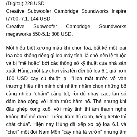
(Digital):228 USD
Creative Subwoofer Cambridge Soundworks Inspire
t7700- 7.1: 144 USD
Creative Subwoofer Cambridge Soundworks
megaworks 550-5.1: 308 USD.
Một hiểu biết xương máu khi chọn loa, bất kể một loại
loa nào không riêng gì loa máy tính, là chớ nên lệ thuộc
và bị “mê hoặc” bởi các thông số kỹ thuật của nhà sản
xuất. Hùng, một tay chơi vừa lên đời bộ loa 6.1 giá hơn
100 USD cay cú thuật lại :”Hoa mắt trước vô vàn
thương hiệu nên mình chỉ nhăm nhăm chọn những bộ
càng nhiều “chấm” càng tốt, rồi độ nhạy cao, tần số
đảm bảo cộng với hình thức hầm hố. Thế nhưng khi
đấu ghép xong xuôi với máy tính thì âm thanh nghe
không thể mê được. Tiếng trầm thì đanh, tiếng treble thì
chát chúa”. Hiện nay Hùng đã xếp xó bộ loa 6.1 và
“chơi” một đôi Nam Môn “cây nhà lá vườn” nhưng âm