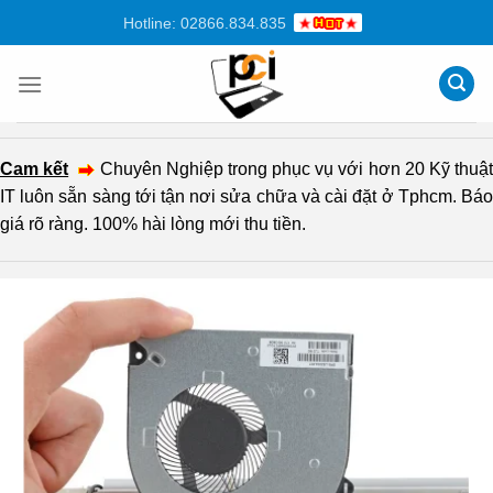
Chuyển
Hotline: 02866.834.835
đến
nội
dung
Cam kết
Chuyên Nghiệp trong phục vụ với hơn 20 Kỹ thuậ
IT luôn sẵn sàng tới tận nơi sửa chữa và cài đặt ở Tphcm. Báo
giá rõ ràng. 100% hài lòng mới thu tiền.