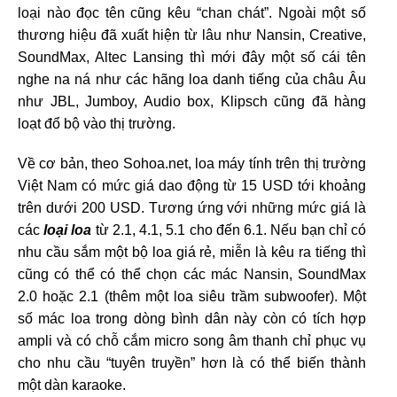
loại nào đọc tên cũng kêu “chan chát”. Ngoài một số
thương hiệu đã xuất hiện từ lâu như Nansin, Creative,
SoundMax, Altec Lansing thì mới đây một số cái tên
nghe na ná như các hãng loa danh tiếng của châu Âu
như JBL, Jumboy, Audio box, Klipsch cũng đã hàng
loạt đổ bộ vào thị trường.
Về cơ bản, theo Sohoa.net, loa máy tính trên thị trường
Việt Nam có mức giá dao động từ 15 USD tới khoảng
trên dưới 200 USD. Tương ứng với những mức giá là
các
loại loa
từ 2.1, 4.1, 5.1 cho đến 6.1. Nếu bạn chỉ có
nhu cầu sắm một bộ loa giá rẻ, miễn là kêu ra tiếng thì
cũng có thể có thể chọn các mác Nansin, SoundMax
2.0 hoặc 2.1 (thêm một loa siêu trầm subwoofer). Một
số mác loa trong dòng bình dân này còn có tích hợp
ampli và có chỗ cắm micro song âm thanh chỉ phục vụ
cho nhu cầu “tuyên truyền” hơn là có thể biến thành
một dàn karaoke.