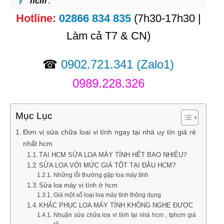
hcm
:
Hotline:
02866 834 835
(7h30-17h30 |
Làm cả T7 & CN)
☎
0902.721.341
(Zalo1)
0989.228.326
Mục Lục
Đơn vị sửa chữa loai vi tính ngay tại nhà uy tín giá rẻ
nhất hcm
TẠI HCM SỬA LOA MÁY TÍNH HẾT BAO NHIÊU?
SỬA LOA VỚI MỨC GIÁ TỐT TẠI ĐÂU HCM?
Những lỗi thường gặp loa máy tính
Sửa loa máy vi tính ở hcm
Giá một số loại loa máy tính thông dụng
KHẮC PHỤC LOA MÁY TÍNH KHÔNG NGHE ĐƯỢC
Nhuận sửa chữa loa vi tính tại nhà hcm , tphcm giá
rẻ