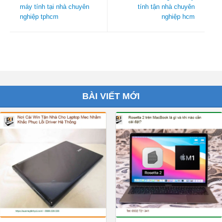
máy tính tại nhà chuyên
tính tận nhà chuyên
nghiệp tphcm
nghiệp hcm
BÀI VIẾT MỚI