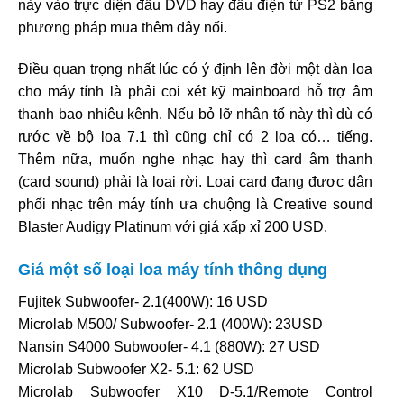
này vào trực diện đầu DVD hay đầu điện tử PS2 bằng
phương pháp mua thêm dây nối.
Điều quan trọng nhất lúc có ý định lên đời một dàn loa
cho máy tính là phải coi xét kỹ mainboard hỗ trợ âm
thanh bao nhiêu kênh. Nếu bỏ lỡ nhân tố này thì dù có
rước về bộ loa 7.1 thì cũng chỉ có 2 loa có… tiếng.
Thêm nữa, muốn nghe nhạc hay thì card âm thanh
(card sound) phải là loại rời. Loại card đang được dân
phối nhạc trên máy tính ưa chuộng là Creative sound
Blaster Audigy Platinum với giá xấp xỉ 200 USD.
Giá một số loại loa máy tính thông dụng
Fujitek Subwoofer- 2.1(400W): 16 USD
Microlab M500/ Subwoofer- 2.1 (400W): 23USD
Nansin S4000 Subwoofer- 4.1 (880W): 27 USD
Microlab Subwoofer X2- 5.1: 62 USD
Microlab Subwoofer X10 D-5.1/Remote Control