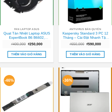
FAN LAPTOP ASUS
ANTIVIRUS BẢN QUYỀN
Quạt Tản Nhiệt Laptop ASUS
Kaspersky Standard 3 PC 12
ExpertBook B6 B6602,
Tháng – Cài Đặt Nhanh Tận
B6602FC2 – Thay Giá Rẻ Lấy
Nơi TPHCM
Giá
Giá
Giá
Giá
₫
400,000
₫
250,000
₫
650,000
₫
590,000
Ngay TPHCM
gốc
hiện
gốc
hiện
là:
tại
là:
tại
₫400,000.
là:
₫650,000.
là:
THÊM VÀO GIỎ HÀNG
THÊM VÀO GIỎ HÀNG
₫250,000.
₫590,0
-46%
-36%