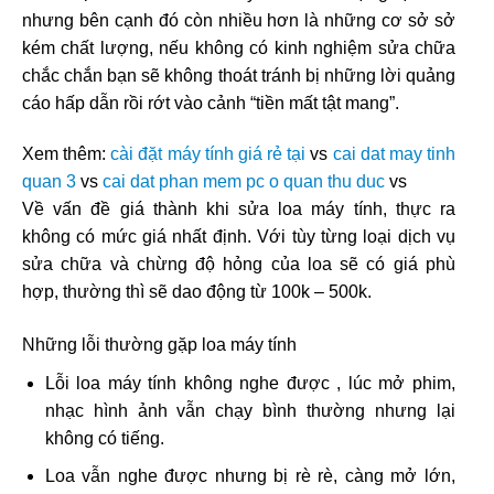
nhưng bên cạnh đó còn nhiều hơn là những cơ sở sở
kém chất lượng, nếu không có kinh nghiệm sửa chữa
chắc chắn bạn sẽ không thoát tránh bị những lời quảng
cáo hấp dẫn rồi rớt vào cảnh “tiền mất tật mang”.
Xem thêm:
cài đặt máy tính giá rẻ tại
vs
cai dat may tinh
quan 3
vs
cai dat phan mem pc o quan thu duc
vs
Về vấn đề giá thành khi sửa loa máy tính, thực ra
không có mức giá nhất định. Với tùy từng loại dịch vụ
sửa chữa và chừng độ hỏng của loa sẽ có giá phù
hợp, thường thì sẽ dao động từ 100k – 500k.
Những lỗi thường gặp loa máy tính
Lỗi loa máy tính không nghe được , lúc mở phim,
nhạc hình ảnh vẫn chạy bình thường nhưng lại
không có tiếng.
Loa vẫn nghe được nhưng bị rè rè, càng mở lớn,