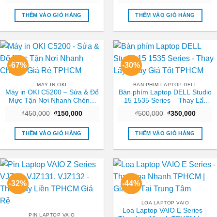
gốc
hiện
gốc
hiện
là:
tại
là:
tại
₫550,000.
là:
₫450,000.
là:
THÊM VÀO GIỎ HÀNG
THÊM VÀO GIỎ HÀNG
₫250,000.
₫250,0
-67%
-30%
MÁY IN OKI
BAN PHIM LAPTOP DELL
Máy in OKI C5200 – Sửa & Đổ
Bàn phím Laptop DELL Studio
Mực Tận Nơi Nhanh Chóng,
15 1535 Series – Thay Lấy
Giá Rẻ TPHCM
Ngay Giá Tốt TPHCM
Giá
Giá
Giá
Giá
₫
450,000
₫
150,000
₫
500,000
₫
350,000
gốc
hiện
gốc
hiện
là:
tại
là:
tại
₫450,000.
là:
₫500,000.
là:
THÊM VÀO GIỎ HÀNG
THÊM VÀO GIỎ HÀNG
₫150,000.
₫350,0
-32%
-44%
LOA LAPTOP VAIO
Loa Laptop VAIO E Series –
PIN LAPTOP VAIO