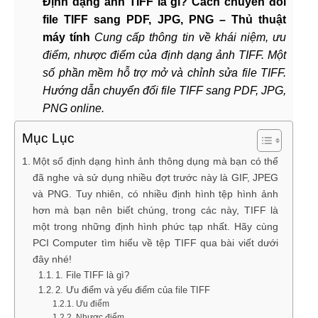
Định dạng ảnh TIFF là gì? Cách chuyển đổi
file TIFF sang PDF, JPG, PNG – Thủ thuật
máy tính
Cung cấp thông tin về khái niệm, ưu
điểm, nhược điểm của định dạng ảnh TIFF. Một
số phần mềm hỗ trợ mở và chỉnh sửa file TIFF.
Hướng dẫn chuyển đổi file TIFF sang PDF, JPG,
PNG online.
Mục Lục
Một số định dạng hình ảnh thông dụng mà bạn có thể
đã nghe và sử dụng nhiều đợt trước này là GIF, JPEG
và PNG. Tuy nhiên, có nhiều định hình tệp hình ảnh
hơn mà bạn nên biết chúng, trong các này, TIFF là
một trong những định hình phức tạp nhất. Hãy cùng
PCI Computer tìm hiểu về tệp TIFF qua bài viết dưới
đây nhé!
1. File TIFF là gì?
2. Ưu điểm và yếu điểm của file TIFF
Ưu điểm
Nhược điểm