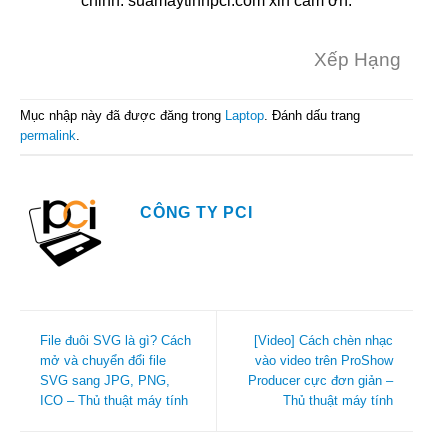
chỉnh. suamaytinhpci.com xin cảm ơn.
Xếp Hạng
Mục nhập này đã được đăng trong
Laptop
. Đánh dấu trang
permalink
.
CÔNG TY PCI
File đuôi SVG là gì? Cách
[Video] Cách chèn nhạc
mở và chuyển đổi file
vào video trên ProShow
SVG sang JPG, PNG,
Producer cực đơn giản –
ICO – Thủ thuật máy tính
Thủ thuật máy tính