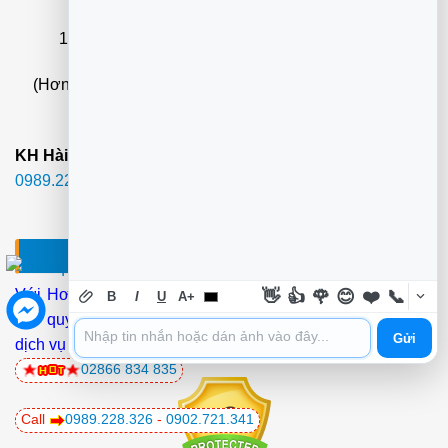
12+ Địa chỉ chuỗi cửa hàng xem nhanh
tại đây
(Hơn 20 Nhân Viên Phục Vụ Nhanh
Tại Nhà
22 Quận
Hcm) -
3O-4Op Có Mặt - Full Vat
KH Hài lòng mới thanh toán phí.:
02866.834.835
-
0989.228.326
-
0902.721.341
SỬA MÁY TÍNH?- NẠP MỰC HCM
Với Hơn
25 Kỹ thuật IT
Chúng tôi tới tận nơi làm tại chỗ
👋
👍
🌹
😊
❤️
📞
B
I
U
A+
cho quý KH
ở 22 Quận
Trong Tphcm Thời gian đáp ứng
Gửi
dịch vụ tận nơi
(30-40 phút)
.
02866 834 835
Call
0989.228.326
-
0902.721.341