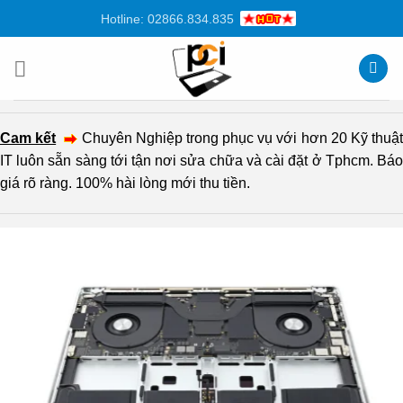
Chuyển
Hotline: 02866.834.835
đến
nội
dung
Cam kết
Chuyên Nghiệp trong phục vụ với hơn 20 Kỹ thuậ
IT luôn sẵn sàng tới tận nơi sửa chữa và cài đặt ở Tphcm. Báo
giá rõ ràng. 100% hài lòng mới thu tiền.