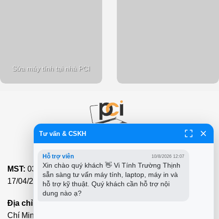
Sửa máy tính tại nhà PCI
Tư vấn & CSKH
CÔNG TY TNHH GIẢI PHÁP TIN HỌC PCI
Hỗ trợ viên
10/8/2026 12:07
Xin chào quý khách 👋 Vi Tính Trường Thịnh 
MST:
0313214056 - Ngày Cấp Phép & Hoạt Động:
sẵn sàng tư vấn máy tính, laptop, máy in và 
17/04/2015
hỗ trợ kỹ thuật. Quý khách cần hỗ trợ nội 
dung nào ạ?
Địa chỉ:
415a Đ. Nguyễn Văn Bá, Khu Phố 6, Thủ Đức, Hồ
Chí Minh, Việt Nam