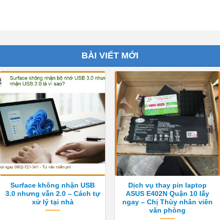
BÀI VIẾT MỚI
Surface không nhận USB
Dịch vụ thay pin laptop
3.0 nhưng vẫn 2.0 – Cách tự
ASUS E402N Quận 10 lấy
xử lý tại nhà
ngay – Chị Thùy nhân viên
văn phòng