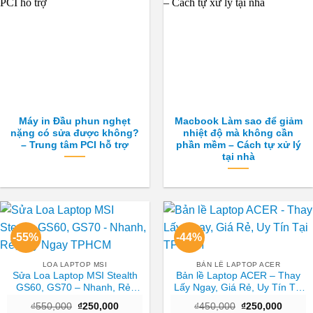
Máy in Đầu phun nghẹt
Macbook Làm sao để giảm
nặng có sửa được không?
nhiệt độ mà không cần
– Trung tâm PCI hỗ trợ
phần mềm – Cách tự xử lý
tại nhà
-55%
-44%
LOA LAPTOP MSI
BẢN LỀ LAPTOP ACER
Sửa Loa Laptop MSI Stealth
Bản lề Laptop ACER – Thay
GS60, GS70 – Nhanh, Rẻ,
Lấy Ngay, Giá Rẻ, Uy Tín Tại
Lấy Ngay TPHCM
TPHCM
Giá
Giá
Giá
Giá
₫
550,000
₫
250,000
₫
450,000
₫
250,000