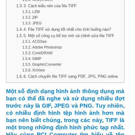
3. Cách kiểu nén của file TIFF
LZW
ZIP
JPEG
4. File TIFF sử dụng tốt nhất cho tình huống nào?
5. Một số công cụ bổ trợ mở và chỉnh sửa file TIFF
ACDSee
Adobe Photoshop
CorelDRAW
GIMP
GraphicConverter
XnView
6. Cách chuyển file TIFF sang PDF, JPG, PNG online
Một số định dạng hình ảnh thông dụng mà
bạn có thể đã nghe và sử dụng nhiều đợt
trước này là GIF, JPEG và PNG. Tuy nhiên,
có nhiều định hình tệp hình ảnh hơn mà
bạn nên biết chúng, trong các này, TIFF là
một trong những định hình phức tạp nhất.
Hãy cùng PCI Computer tìm hiểu về tệp