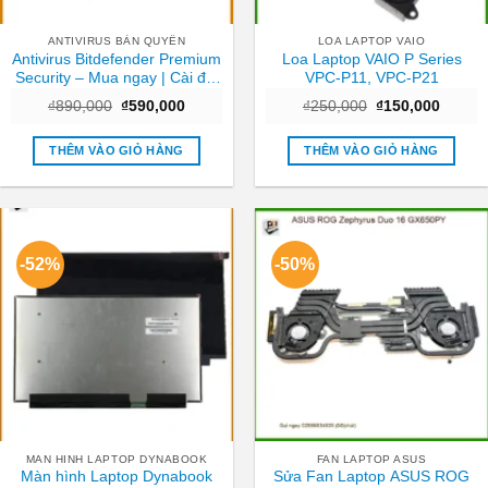
ANTIVIRUS BẢN QUYỀN
LOA LAPTOP VAIO
Antivirus Bitdefender Premium
Loa Laptop VAIO P Series
Security – Mua ngay | Cài đặt
VPC-P11, VPC-P21
tận nơi TPHCM
Giá
Giá
Giá
Giá
₫
890,000
₫
590,000
₫
250,000
₫
150,000
gốc
hiện
gốc
hiện
là:
tại
là:
tại
₫890,000.
là:
₫250,000.
là:
THÊM VÀO GIỎ HÀNG
THÊM VÀO GIỎ HÀNG
₫590,000.
₫150,0
-52%
-50%
MAN HINH LAPTOP DYNABOOK
FAN LAPTOP ASUS
Màn hình Laptop Dynabook
Sửa Fan Laptop ASUS ROG