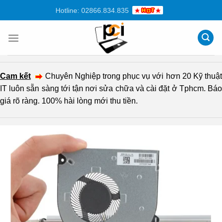
Chuyển
Hotline: 02866.834.835
đến
nội
dung
Cam kết
Chuyên Nghiệp trong phục vụ với hơn 20 Kỹ thuậ
IT luôn sẵn sàng tới tận nơi sửa chữa và cài đặt ở Tphcm. Báo
giá rõ ràng. 100% hài lòng mới thu tiền.