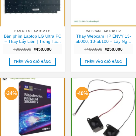
BAN PHIM LAPTOP LG
WEBCAM LAPTOP HP
Bàn phím Laptop LG Ultra PC
Thay Webcam HP ENVY 13-
– Thay Lấy Liền | Trung Tâm
ab000, 13-ab100 – Lấy Ngay
TPHCM Giá Rẻ
TPHCM Giá Rẻ
Giá
Giá
Giá
Giá
₫
800,000
₫
450,000
₫
400,000
₫
250,000
gốc
hiện
gốc
hiện
là:
tại
là:
tại
₫800,000.
là:
₫400,000.
là:
THÊM VÀO GIỎ HÀNG
THÊM VÀO GIỎ HÀNG
₫450,000.
₫250,0
-34%
-40%