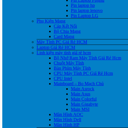
Pin Laptop Fujitsu
Pin laptop hp
Pin laptop lenovo
Pin Laptop LG
Phụ Kiện Mạng
Cáp Kết Nối
Bộ Chia Mạng
Card Mạng
Máy Tính PC Giá Rẻ HCM
Laptop Giá Rẻ HCM
Linh kiện máy tính giá rẻ hcm
Bộ Nhớ Ram Máy Tính Giá Rẻ Hcm
Chuột Máy Tính
Bàn Phím Máy Tính
CPU Máy Tính PC Giá Rẻ Hcm
CPU Intel
Mainboard – Bo Mạch Chủ
Main Asrock
Main Asus
Main Colorful
Main Gigabyte
Main MSI
Màn Hình AOC
Màn Hình Dell
Màn Hình HP