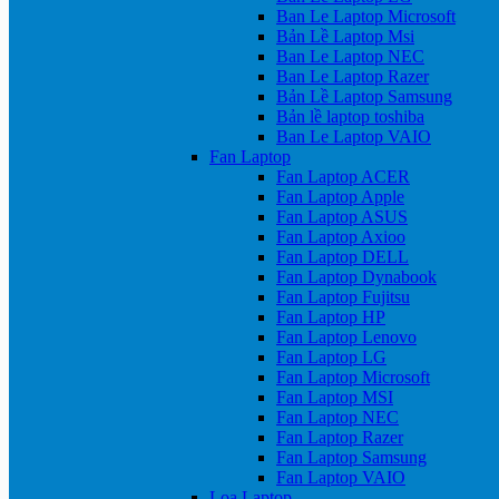
Ban Le Laptop Microsoft
Bản Lề Laptop Msi
Ban Le Laptop NEC
Ban Le Laptop Razer
Bản Lề Laptop Samsung
Bản lề laptop toshiba
Ban Le Laptop VAIO
Fan Laptop
Fan Laptop ACER
Fan Laptop Apple
Fan Laptop ASUS
Fan Laptop Axioo
Fan Laptop DELL
Fan Laptop Dynabook
Fan Laptop Fujitsu
Fan Laptop HP
Fan Laptop Lenovo
Fan Laptop LG
Fan Laptop Microsoft
Fan Laptop MSI
Fan Laptop NEC
Fan Laptop Razer
Fan Laptop Samsung
Fan Laptop VAIO
Loa Laptop