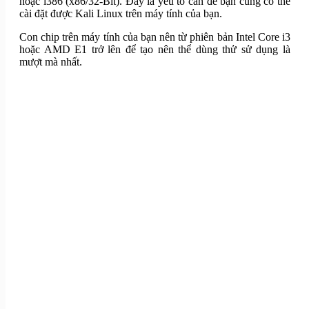
hoặc i386 (x86/32-Bit). Đây là yếu tố cần để bạn cũng có thể
cài đặt được Kali Linux trên máy tính của bạn.
Con chip trên máy tính của bạn nên từ phiên bản Intel Core i3
hoặc AMD E1 trở lên để tạo nên thể dùng thử sử dụng là
mượt mà nhất.