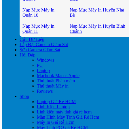
Nạp Mực Máy In
Nạp Mực Máy In Huyện Nhà
Quận 10
Bè
Nạp Mực Máy In
Nạp Mực Máy In Huyện Bình
Quận 11
Chánh
Cứu Dữ Liệu
Lắp Đặt Camera Giám Sát
Sửa Camera Giám Sát
Hỏi Đáp
Windows
PC
Laptop
Macbook Macos Apple
Thủ thuật Phần mềm
Thủ thuật Máy in
Reviews
Shop
Laptop Giá Rẻ HCM
Linh Kiện Laptop
Linh kiện máy tính giá rẻ hcm
Màn Hình Máy Tính Giá Rẻ Hcm
Máy In Giá Rẻ Hcm
Máy Tính PC Giá Rẻ HCM