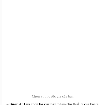
Chọn vị trí quốc gia của bạn
– Bước 4
: Lựa chọn
bố cục bàn phím
cho thiết bị của bạn >