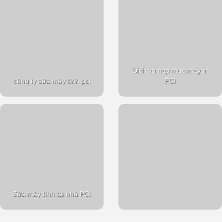
Dịch vụ nạp mực máy in
công ty sửa máy tính pci
PCI
Sửa máy tính tại nhà PCI