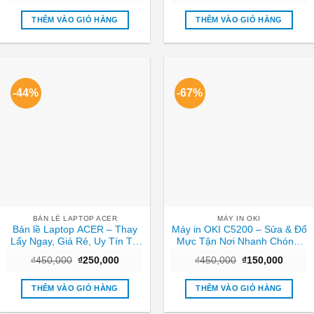
là:
tại
là:
tại
₫980,000.
là:
₫550,000.
là:
THÊM VÀO GIỎ HÀNG
THÊM VÀO GIỎ HÀNG
₫550,000.
₫250,0
-44%
-67%
BẢN LỀ LAPTOP ACER
MÁY IN OKI
Bản lề Laptop ACER – Thay
Máy in OKI C5200 – Sửa & Đổ
Lấy Ngay, Giá Rẻ, Uy Tín Tại
Mực Tận Nơi Nhanh Chóng,
TPHCM
Giá Rẻ TPHCM
Giá
Giá
Giá
Giá
₫
450,000
₫
250,000
₫
450,000
₫
150,000
gốc
hiện
gốc
hiện
là:
tại
là:
tại
₫450,000.
là:
₫450,000.
là:
THÊM VÀO GIỎ HÀNG
THÊM VÀO GIỎ HÀNG
₫250,000.
₫150,0