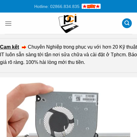
Chuyển
Hotline: 02866.834.835
đến
nội
dung
Cam kết
Chuyên Nghiệp trong phục vụ với hơn 20 Kỹ thuậ
IT luôn sẵn sàng tới tận nơi sửa chữa và cài đặt ở Tphcm. Báo
giá rõ ràng. 100% hài lòng mới thu tiền.