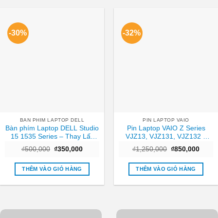
-30%
-32%
BAN PHIM LAPTOP DELL
PIN LAPTOP VAIO
Bàn phím Laptop DELL Studio
Pin Laptop VAIO Z Series
15 1535 Series – Thay Lấy
VJZ13, VJZ131, VJZ132 –
Ngay Giá Tốt TPHCM
Thay Lấy Liền TPHCM Giá Rẻ
Giá
Giá
Giá
Giá
₫
500,000
₫
350,000
₫
1,250,000
₫
850,000
gốc
hiện
gốc
hiện
là:
tại
là:
tại
₫500,000.
là:
₫1,250,000.
là:
THÊM VÀO GIỎ HÀNG
THÊM VÀO GIỎ HÀNG
₫350,000.
₫850,