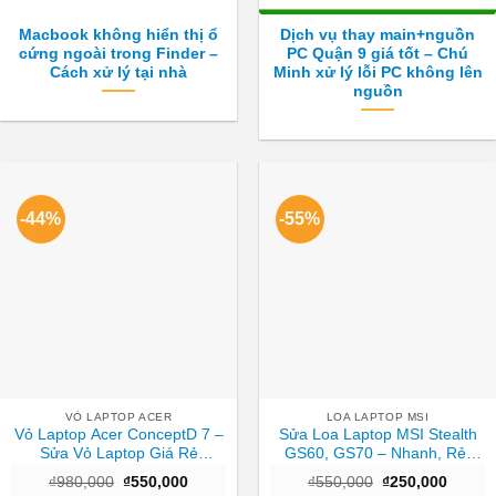
Macbook không hiển thị ổ
Dịch vụ thay main+nguồn
cứng ngoài trong Finder –
PC Quận 9 giá tốt – Chú
Cách xử lý tại nhà
Minh xử lý lỗi PC không lên
nguồn
-44%
-55%
VỎ LAPTOP ACER
LOA LAPTOP MSI
Vỏ Laptop Acer ConceptD 7 –
Sửa Loa Laptop MSI Stealth
Sửa Vỏ Laptop Giá Rẻ
GS60, GS70 – Nhanh, Rẻ,
TPHCM Nhanh
Lấy Ngay TPHCM
Giá
Giá
Giá
Giá
₫
980,000
₫
550,000
₫
550,000
₫
250,000
gốc
hiện
gốc
hiện