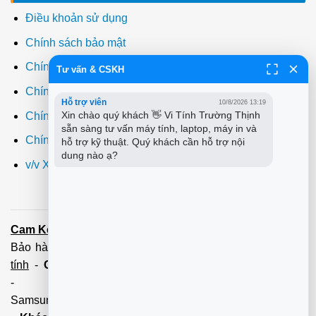
Điều khoản sử dụng
Chính sách bảo mật
Chính sách thanh toán
Tư vấn & CSKH
Chính sách giao hàng
Hỗ trợ viên
10/8/2026 13:19
Xin chào quý khách 👋 Vi Tính Trường Thịnh 
Chính sách đổi trả
sẵn sàng tư vấn máy tính, laptop, máy in và 
Chính sách bảo hành
hỗ trợ kỹ thuật. Quý khách cần hỗ trợ nội 
dung nào ạ?
v/v Xuất hóa đơn đỏ VAT
Cam Kết:
Dịch vụ
sửa máy tính
tới tận nơi trong 60 Phút -
Bảo hành tận tâm - Xuất hóa đơn đỏ đầy đủ
Cài đặt máy
tính
-
Cài Win Tận Nơi
(Win7,8,10) 100 - 200,000 vnđ
-
Nạp Mực in
(HP,Canon,
Samsung,Brother,Xeroc,Panasonic): 100 - 180,000 vnđ