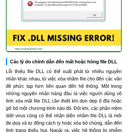
Các lý do chính dẫn đến mất hoặc hỏng file DLL
Lỗi thiếu file DLL có thể xuất phát từ nhiều nguyên
nhân khác nhau, từ việc xóa nhầm file cho đến các vấn
đề phức tạp hơn liên quan đến hệ thống. Một trong
những nguyên nhân hàng đầu là việc người dùng vô
tình xóa mất file DLL cần thiết khi dọn dẹp ổ đĩa hoặc
gỡ bỏ một chương trình nào đó. Đôi khi, các phần mềm
diệt virus cũng có thể nhận diện nhầm file DLL là mối
đe dọa và tự động cách ly hoặc xóa bỏ chúng, dẫn đến
tình trạng thiếu hụt. Ngoài ra, việc hệ thống bị nhiễm