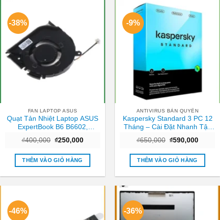
-38%
-9%
FAN LAPTOP ASUS
ANTIVIRUS BẢN QUYỀN
Quạt Tản Nhiệt Laptop ASUS
Kaspersky Standard 3 PC 12
ExpertBook B6 B6602,
Tháng – Cài Đặt Nhanh Tận
B6602FC2 – Thay Giá Rẻ Lấy
Nơi TPHCM
Giá
Giá
Giá
Giá
₫
400,000
₫
250,000
₫
650,000
₫
590,000
Ngay TPHCM
gốc
hiện
gốc
hiện
là:
tại
là:
tại
₫400,000.
là:
₫650,000.
là:
THÊM VÀO GIỎ HÀNG
THÊM VÀO GIỎ HÀNG
₫250,000.
₫590,0
-46%
-36%