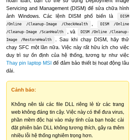
hoàn toàn, bạn có thể sử dụng Deployment Image
Servicing and Management (DISM) để sửa chữa hình
ảnh Windows. Các lệnh DISM phổ biến là
DISM
,
/Online /Cleanup-Image /CheckHealth
DISM /Online
, và
/Cleanup-Image /ScanHealth
DISM /Online /Cleanup-
. Sau khi chạy DISM, hãy thử
Image /RestoreHealth
chạy SFC một lần nữa. Việc này rất hữu ích cho việc
duy trì sự ổn định của hệ thống, tương tự như việc
Thay pin laptop MSI
để đảm bảo thiết bị hoạt động lâu
dài.
Cảnh báo:
Không nên tải các file DLL riêng lẻ từ các trang
web không đáng tin cậy. Việc này có thể đưa virus,
phần mềm độc hại vào máy tính của bạn hoặc cài
đặt phiên bản DLL không tương thích, gây ra thêm
nhiều lỗi hệ thống nghiêm trọng hơn.