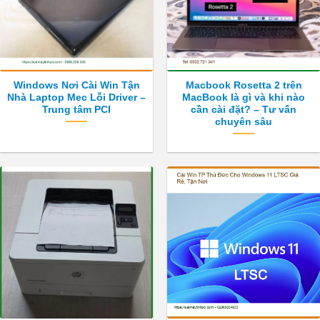
Windows Nơi Cài Win Tận
Macbook Rosetta 2 trên
Nhà Laptop Mec Lỗi Driver –
MacBook là gì và khi nào
Trung tâm PCI
cần cài đặt? – Tư vấn
chuyên sâu