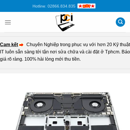
Chuyển
Hotline: 02866.834.835
đến
nội
dung
Cam kết
Chuyên Nghiệp trong phục vụ với hơn 20 Kỹ thuậ
IT luôn sẵn sàng tới tận nơi sửa chữa và cài đặt ở Tphcm. Báo
giá rõ ràng. 100% hài lòng mới thu tiền.