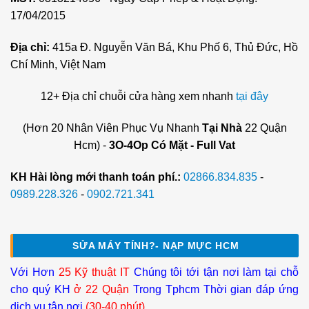
17/04/2015
Địa chỉ:
415a Đ. Nguyễn Văn Bá, Khu Phố 6, Thủ Đức, Hồ
Chí Minh, Việt Nam
12+ Địa chỉ chuỗi cửa hàng xem nhanh
tại đây
(Hơn 20 Nhân Viên Phục Vụ Nhanh
Tại Nhà
22 Quận
Hcm) -
3O-4Op Có Mặt - Full Vat
KH Hài lòng mới thanh toán phí.:
02866.834.835
-
0989.228.326
-
0902.721.341
SỬA MÁY TÍNH?- NẠP MỰC HCM
Với Hơn
25 Kỹ thuật IT
Chúng tôi tới tận nơi làm tại chỗ
cho quý KH
ở 22 Quận
Trong Tphcm Thời gian đáp ứng
dịch vụ tận nơi
(30-40 phút)
.