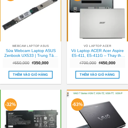
WEBCAM LAPTOP ASUS
VỎ LAPTOP ACER
Sửa Webcam Laptop ASUS
Vỏ Laptop ACER Acer Aspire
Zenbook UX533 | Trung Tâm
E5-411, E5-411G – Thay thế
Laptop Gần Nhất TPHCM
Trong ngày TPHCM
Giá
Giá
Giá
Giá
₫
650,000
₫
350,000
₫
700,000
₫
450,000
gốc
hiện
gốc
hiện
là:
tại
là:
tại
₫650,000.
là:
₫700,000.
là:
THÊM VÀO GIỎ HÀNG
THÊM VÀO GIỎ HÀNG
₫350,000.
₫450,0
-32%
-63%