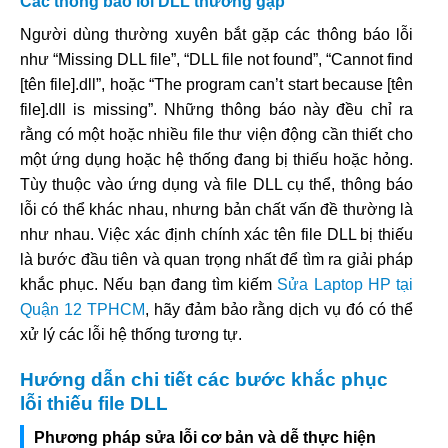
Các thông báo lỗi DLL thường gặp
Người dùng thường xuyên bắt gặp các thông báo lỗi
như “Missing DLL file”, “DLL file not found”, “Cannot find
[tên file].dll”, hoặc “The program can’t start because [tên
file].dll is missing”. Những thông báo này đều chỉ ra
rằng có một hoặc nhiều file thư viện động cần thiết cho
một ứng dụng hoặc hệ thống đang bị thiếu hoặc hỏng.
Tùy thuộc vào ứng dụng và file DLL cụ thể, thông báo
lỗi có thể khác nhau, nhưng bản chất vấn đề thường là
như nhau. Việc xác định chính xác tên file DLL bị thiếu
là bước đầu tiên và quan trọng nhất để tìm ra giải pháp
khắc phục. Nếu bạn đang tìm kiếm
Sửa Laptop HP tại
Quận 12 TPHCM
, hãy đảm bảo rằng dịch vụ đó có thể
xử lý các lỗi hệ thống tương tự.
Hướng dẫn chi tiết các bước khắc phục
lỗi thiếu file DLL
Phương pháp sửa lỗi cơ bản và dễ thực hiện