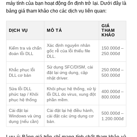
máy tính của bạn hoạt động ổn định trở lại. Dưới đây là
bảng giá tham khảo cho các dịch vụ liên quan:
GIÁ
DỊCH VỤ
MÔ TẢ
THAM
KHẢO
Xác định nguyên nhân
Kiểm tra và chẩn
150.000đ –
gốc rễ của lỗi thiếu file
đoán lỗi DLL
250.000đ
DLL.
Sử dụng SFC/DISM, cài
Khắc phục lỗi
250.000đ –
đặt lại ứng dụng, cập
DLL cơ bản
500.000đ
nhật driver.
Sửa lỗi DLL
Khôi phục hệ thống, xử lý
400.000đ –
phức tạp / Khôi
lỗi DLL do virus, xung đột
800.000đ
phục hệ thống
phần mềm.
Cài đặt lại
Cài đặt lại hệ điều hành,
500.000đ –
Windows và ứng
cài đặt các ứng dụng cơ
1.200.000đ
dụng (nếu cần)
bản.
Lưu ý: Bảng giá trên chỉ mang tính chất tham khảo và