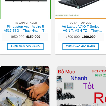
PIN LAPTOP ACER
VO LAPTOP VAIO
Pin Laptop Acer Aspire 5
Vỏ Laptop VAIO T Series
A517-56G – Thay Nhanh Tại
VGN-T, VGN-TZ – Thay
TPHCM | Giá Rẻ
Nhanh Trung Tâm TPHCM
Giá
Giá
Giá
Giá
₫
950,000
₫
650,000
₫
800,000
₫
300,000
Giá Tốt
gốc
hiện
gốc
hiện
là:
tại
là:
tại
₫950,000.
là:
₫800,000.
là:
THÊM VÀO GIỎ HÀNG
THÊM VÀO GIỎ HÀNG
₫650,000.
₫300,0
Dịch vụ nạp mực máy in