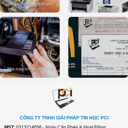
công ty sửa máy tính pci
PCI
Sửa máy tính tại nhà PCI
CÔNG TY TNHH GIẢI PHÁP TIN HỌC PCI
MST:
0313214056 - Ngày Cấp Phép & Hoạt Động: