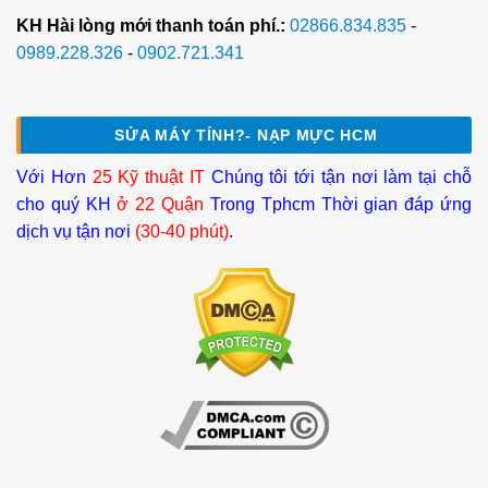
KH Hài lòng mới thanh toán phí.:
02866.834.835
-
0989.228.326
-
0902.721.341
SỬA MÁY TÍNH?- NẠP MỰC HCM
Với Hơn
25 Kỹ thuật IT
Chúng tôi tới tận nơi làm tại chỗ
cho quý KH
ở 22 Quận
Trong Tphcm Thời gian đáp ứng
dịch vụ tận nơi
(30-40 phút)
.