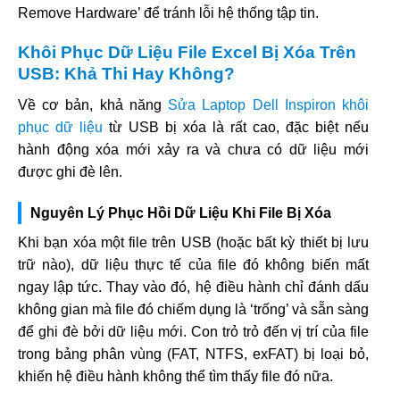
Remove Hardware’ để tránh lỗi hệ thống tập tin.
Khôi Phục Dữ Liệu File Excel Bị Xóa Trên
USB: Khả Thi Hay Không?
Về cơ bản, khả năng
Sửa Laptop Dell Inspiron khôi
phục dữ liệu
từ USB bị xóa là rất cao, đặc biệt nếu
hành động xóa mới xảy ra và chưa có dữ liệu mới
được ghi đè lên.
Nguyên Lý Phục Hồi Dữ Liệu Khi File Bị Xóa
Khi bạn xóa một file trên USB (hoặc bất kỳ thiết bị lưu
trữ nào), dữ liệu thực tế của file đó không biến mất
ngay lập tức. Thay vào đó, hệ điều hành chỉ đánh dấu
không gian mà file đó chiếm dụng là ‘trống’ và sẵn sàng
để ghi đè bởi dữ liệu mới. Con trỏ trỏ đến vị trí của file
trong bảng phân vùng (FAT, NTFS, exFAT) bị loại bỏ,
khiến hệ điều hành không thể tìm thấy file đó nữa.