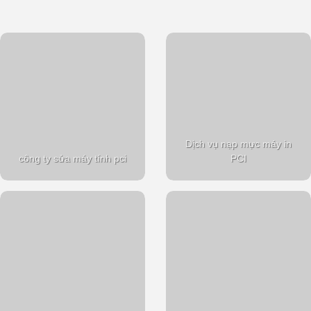
Dịch vụ nạp mực máy in
công ty sửa máy tính pci
PCI