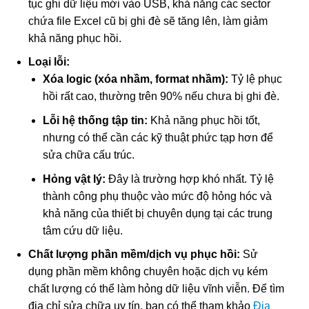
tục ghi dữ liệu mới vào USB, khả năng các sector
chứa file Excel cũ bị ghi đè sẽ tăng lên, làm giảm
khả năng phục hồi.
Loại lỗi:
Xóa logic (xóa nhầm, format nhầm):
Tỷ lệ phục
hồi rất cao, thường trên 90% nếu chưa bị ghi đè.
Lỗi hệ thống tập tin:
Khả năng phục hồi tốt,
nhưng có thể cần các kỹ thuật phức tạp hơn để
sửa chữa cấu trúc.
Hỏng vật lý:
Đây là trường hợp khó nhất. Tỷ lệ
thành công phụ thuộc vào mức độ hỏng hóc và
khả năng của thiết bị chuyên dụng tại các trung
tâm cứu dữ liệu.
Chất lượng phần mềm/dịch vụ phục hồi:
Sử
dụng phần mềm không chuyên hoặc dịch vụ kém
chất lượng có thể làm hỏng dữ liệu vĩnh viễn. Để tìm
địa chỉ sửa chữa uy tín, bạn có thể tham khảo
Địa