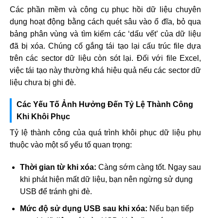
Các phần mềm và công cụ phục hồi dữ liệu chuyên
dụng hoạt động bằng cách quét sâu vào ổ đĩa, bỏ qua
bảng phân vùng và tìm kiếm các ‘dấu vết’ của dữ liệu
đã bị xóa. Chúng cố gắng tái tạo lại cấu trúc file dựa
trên các sector dữ liệu còn sót lại. Đối với file Excel,
việc tái tạo này thường khá hiệu quả nếu các sector dữ
liệu chưa bị ghi đè.
Các Yếu Tố Ảnh Hưởng Đến Tỷ Lệ Thành Công
Khi Khôi Phục
Tỷ lệ thành công của quá trình khôi phục dữ liệu phụ
thuộc vào một số yếu tố quan trọng:
Thời gian từ khi xóa:
Càng sớm càng tốt. Ngay sau
khi phát hiện mất dữ liệu, bạn nên ngừng sử dụng
USB để tránh ghi đè.
Mức độ sử dụng USB sau khi xóa:
Nếu bạn tiếp