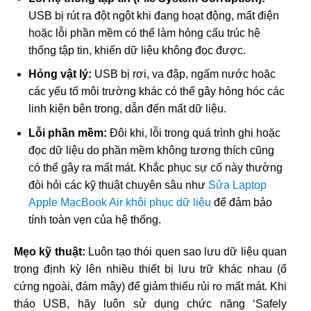
USB bị rút ra đột ngột khi đang hoạt động, mất điện
hoặc lỗi phần mềm có thể làm hỏng cấu trúc hệ
thống tập tin, khiến dữ liệu không đọc được.
Hỏng vật lý:
USB bị rơi, va đập, ngấm nước hoặc
các yếu tố môi trường khác có thể gây hỏng hóc các
linh kiện bên trong, dẫn đến mất dữ liệu.
Lỗi phần mềm:
Đôi khi, lỗi trong quá trình ghi hoặc
đọc dữ liệu do phần mềm không tương thích cũng
có thể gây ra mất mát. Khắc phục sự cố này thường
đòi hỏi các kỹ thuật chuyên sâu như
Sửa Laptop
Apple MacBook Air khôi phục dữ liệu
để đảm bảo
tính toàn vẹn của hệ thống.
Mẹo kỹ thuật:
Luôn tạo thói quen sao lưu dữ liệu quan
trọng định kỳ lên nhiều thiết bị lưu trữ khác nhau (ổ
cứng ngoài, đám mây) để giảm thiểu rủi ro mất mát. Khi
tháo USB, hãy luôn sử dụng chức năng ‘Safely