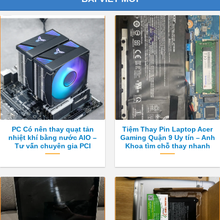
PC Có nên thay quạt tản
Tiệm Thay Pin Laptop Acer
nhiệt khí bằng nước AIO –
Gaming Quận 9 Uy tín – Anh
Tư vấn chuyên gia PCI
Khoa tìm chỗ thay nhanh