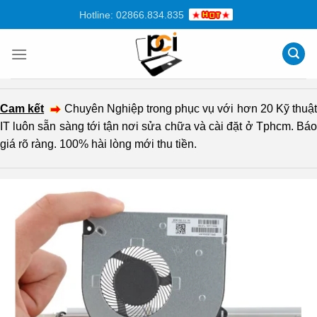
Chuyển
Hotline: 02866.834.835
đến
nội
dung
Cam kết
Chuyên Nghiệp trong phục vụ với hơn 20 Kỹ thuậ
IT luôn sẵn sàng tới tận nơi sửa chữa và cài đặt ở Tphcm. Báo
giá rõ ràng. 100% hài lòng mới thu tiền.