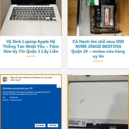
Vệ Sinh Laptop Apple Hệ
Cô Hạnh tìm chỗ mua SSD
Thống Tản Nhiệt Yếu – Tiệm
NVME 256GB BESTOSS
Sửa Uy Tín Quận 1 Lấy Liền
Quận 10 – review cửa hàng
uy tín