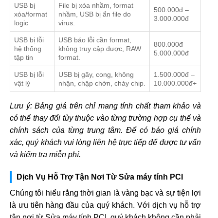
USB bị
File bị xóa nhầm, format
500.000đ –
xóa/format
nhầm, USB bị ẩn file do
3.000.000đ
logic
virus.
USB bị lỗi
USB báo lỗi cần format,
800.000đ –
hệ thống
không truy cập được, RAW
5.000.000đ
tập tin
format.
USB bị lỗi
USB bị gãy, cong, không
1.500.000đ –
vật lý
nhận, chập chờn, cháy chip.
10.000.000đ+
Lưu ý: Bảng giá trên chỉ mang tính chất tham khảo và
có thể thay đổi tùy thuộc vào từng trường hợp cụ thể và
chính sách của từng trung tâm. Để có báo giá chính
xác, quý khách vui lòng liên hệ trực tiếp để được tư vấn
và kiểm tra miễn phí.
Dịch Vụ Hỗ Trợ Tận Nơi Từ Sửa máy tính PCI
Chúng tôi hiểu rằng thời gian là vàng bạc và sự tiện lợi
là ưu tiên hàng đầu của quý khách. Với dịch vụ hỗ trợ
tận nơi từ Sửa máy tính PCI, quý khách không cần phải