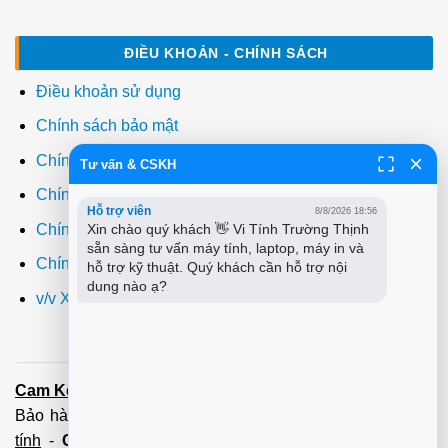
ĐIỀU KHOẢN - CHÍNH SÁCH
Điều khoản sử dụng
Chính sách bảo mật
Chính sách thanh toán
Tư vấn & CSKH
Chính sách giao hàng
Hỗ trợ viên
8/8/2026 18:56
Chính sách đổi trả
Xin chào quý khách 👋 Vi Tính Trường Thịnh 
sẵn sàng tư vấn máy tính, laptop, máy in và 
Chính sách bảo hành
hỗ trợ kỹ thuật. Quý khách cần hỗ trợ nội 
dung nào ạ?
v/v Xuất hóa đơn đỏ VAT
Cam Kết:
Dịch vụ
sửa máy tính
tới tận nơi trong 60 Phút -
Bảo hành tận tâm - Xuất hóa đơn đỏ đầy đủ
Cài đặt máy
tính
-
Cài Win Tận Nơi
(Win7,8,10) 100 - 200,000 vnđ