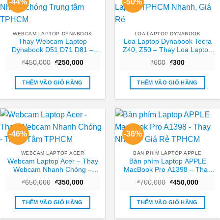
-44%
-50%
WEBCAM LAPTOP DYNABOOK
LOA LAPTOP DYNABOOK
Thay Webcam Laptop
Loa Laptop Dynabook Tecra
Dynabook D51 D71 D81 –
Z40, Z50 – Thay Loa Laptop
Nhanh chóng Trung tâm
TPHCM Nhanh, Giá Rẻ
Giá
Giá
Giá
Giá
₫
450,000
₫
250,000
₫
600
₫
300
TPHCM
gốc
hiện
gốc
hiện
là:
tại
là:
tại
₫450,000.
là:
₫600.
là:
THÊM VÀO GIỎ HÀNG
THÊM VÀO GIỎ HÀNG
₫250,000.
₫300.
-46%
-36%
WEBCAM LAPTOP ACER
BAN PHIM LAPTOP APPLE
Webcam Laptop Acer – Thay
Bàn phím Laptop APPLE
Webcam Nhanh Chóng –
MacBook Pro A1398 – Thay
Trung Tâm TPHCM
Nhanh – Giá Rẻ TPHCM
Giá
Giá
Giá
Giá
₫
650,000
₫
350,000
₫
700,000
₫
450,000
gốc
hiện
gốc
hiện
là:
tại
là:
tại
₫650,000.
là:
₫700,000.
là:
THÊM VÀO GIỎ HÀNG
THÊM VÀO GIỎ HÀNG
₫350,000.
₫450,0