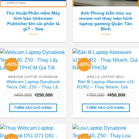
Thủ thuật Phần mềm Máy
Anh Phong kiến trúc sư
tính báo Unknown
review nơi thay màn hình
Publisher khi cài phần là
laptop gaming Quận Tân
gì? – Sửa
Bình
-44%
-40%
WEBCAM LAPTOP DYNABOOK
BAN LE LAPTOP DELL
Webcam Laptop Dynabook
Bản lề Laptop Alienware x15
Tecra Z40, Z50 – Thay Lấy
R1/R2 – Thay Nhanh, Giá Rẻ
Liền Tại TPHCM Giá Tốt
Tại TPHCM
Giá
Giá
Giá
Giá
₫
450,000
₫
250,000
₫
750,000
₫
450,000
gốc
hiện
gốc
hiện
là:
tại
là:
tại
₫450,000.
là:
₫750,000.
là:
THÊM VÀO GIỎ HÀNG
THÊM VÀO GIỎ HÀNG
₫250,000.
₫450,0