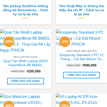
Văn phòng OneDrive không
Thủ thuật Máy in không tìm
đồng bộ Documents – Cách
thấy địa chỉ IP – Cách tự xử
tự xử lý tại nhà
lý tại nhà
-38%
-9%
ANTIVIRUS BẢN QUYỀN
Kaspersky Standard 3 PC 12
FAN LAPTOP ASUS
Tháng – Cài Đặt Nhanh Tận
Quạt Tản Nhiệt Laptop ASUS
Nơi TPHCM
ExpertBook B6 B6602,
Giá
Giá
₫
650,000
₫
590,000
gốc
hiện
B6602FC2 – Thay Giá Rẻ Lấy
Giá
Giá
₫
400,000
₫
250,000
là:
tại
Ngay TPHCM
gốc
hiện
₫650,000.
là:
THÊM VÀO GIỎ HÀNG
là:
tại
₫590,0
₫400,000.
là:
THÊM VÀO GIỎ HÀNG
₫250,000.
-46%
-36%