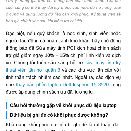
Lưu ý: Bảng giá trên chỉ mang tính chất tham khảo. Chi phí
cuối cùng có thể thay đổi tùy thuộc vào mức độ hư hỏng, loại
ổ cứng và dung lượng dữ liệu cần khôi phục. Kỹ thuật viên sẽ
báo giá chính xác sau khi kiểm tra chi tiết.
Đặc biệt, nếu quý khách là học sinh, sinh viên hoặc
người lao động có hoàn cảnh khó khăn, hãy chủ động
thông báo để Sửa máy tính PCI kích hoạt chính sách
trợ giá giảm ngay
10% – 15%
chi phí linh kiện và dịch
vụ. Chúng tôi luôn sẵn sàng hỗ trợ
sửa máy tính kỹ
thuật viên tận nơi quận 3
và các khu vực lân cận với
tinh thần trách nhiệm cao nhất. Ngoài ra, các dịch vụ
như
thay bàn phím laptop Dell Inspiron 15 3520
cũng
được áp dụng chính sách ưu đãi tương tự.
Câu hỏi thường gặp về khôi phục dữ liệu laptop
Dữ liệu bị ghi đè có khôi phục được không?
Khả năng khôi phục dữ liệu bị ghi đè là rất thấp, đặc