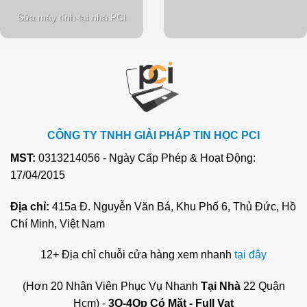
Sửa máy tính tại nhà PCI
CÔNG TY TNHH GIẢI PHÁP TIN HỌC PCI
MST:
0313214056 - Ngày Cấp Phép & Hoạt Động:
17/04/2015
Địa chỉ:
415a Đ. Nguyễn Văn Bá, Khu Phố 6, Thủ Đức, Hồ
Chí Minh, Việt Nam
12+ Địa chỉ chuỗi cửa hàng xem nhanh
tại đây
(Hơn 20 Nhân Viên Phục Vụ Nhanh
Tại Nhà
22 Quận
Hcm) -
3O-4Op Có Mặt - Full Vat