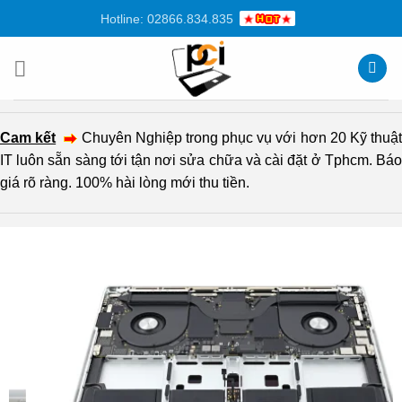
Chuyển
Hotline: 02866.834.835
đến
nội
dung
Cam kết
Chuyên Nghiệp trong phục vụ với hơn 20 Kỹ thuậ
IT luôn sẵn sàng tới tận nơi sửa chữa và cài đặt ở Tphcm. Báo
giá rõ ràng. 100% hài lòng mới thu tiền.