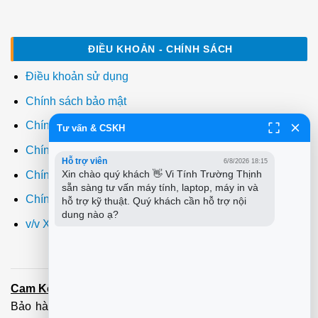
ĐIỀU KHOẢN - CHÍNH SÁCH
Điều khoản sử dụng
Chính sách bảo mật
Chính sách thanh toán
Tư vấn & CSKH
Chính sách giao hàng
Hỗ trợ viên
6/8/2026 18:15
Xin chào quý khách 👋 Vi Tính Trường Thịnh 
Chính sách đổi trả
sẵn sàng tư vấn máy tính, laptop, máy in và 
Chính sách bảo hành
hỗ trợ kỹ thuật. Quý khách cần hỗ trợ nội 
dung nào ạ?
v/v Xuất hóa đơn đỏ VAT
Cam Kết:
Dịch vụ
sửa máy tính
tới tận nơi trong 60 Phút -
Bảo hành tận tâm - Xuất hóa đơn đỏ đầy đủ
Cài đặt máy