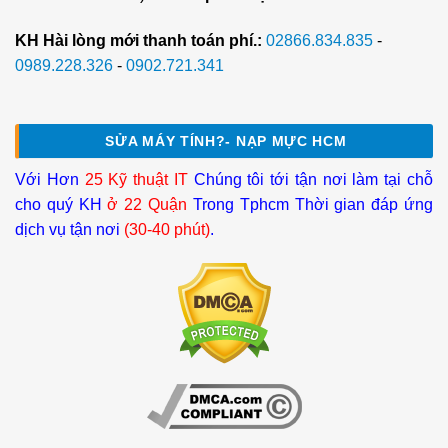
KH Hài lòng mới thanh toán phí.:
02866.834.835
-
0989.228.326
-
0902.721.341
SỬA MÁY TÍNH?- NẠP MỰC HCM
Với Hơn
25 Kỹ thuật IT
Chúng tôi tới tận nơi làm tại chỗ
cho quý KH
ở 22 Quận
Trong Tphcm Thời gian đáp ứng
dịch vụ tận nơi
(30-40 phút)
.