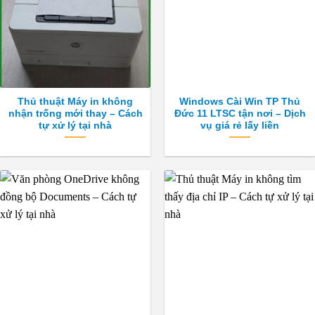
Thủ thuật Máy in không
Windows Cài Win TP Thủ
nhận trống mới thay – Cách
Đức 11 LTSC tận nơi – Dịch
tự xử lý tại nhà
vụ giá rẻ lấy liền