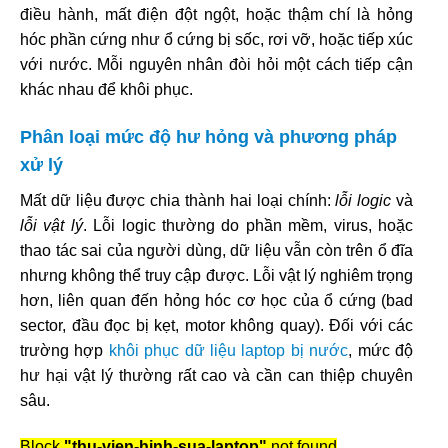
điều hành, mất điện đột ngột, hoặc thậm chí là hỏng
hóc phần cứng như ổ cứng bị sốc, rơi vỡ, hoặc tiếp xúc
với nước. Mỗi nguyên nhân đòi hỏi một cách tiếp cận
khác nhau để khôi phục.
Phân loại mức độ hư hỏng và phương pháp
xử lý
Mất dữ liệu được chia thành hai loại chính:
lỗi logic
và
lỗi vật lý
. Lỗi logic thường do phần mềm, virus, hoặc
thao tác sai của người dùng, dữ liệu vẫn còn trên ổ đĩa
nhưng không thể truy cập được. Lỗi vật lý nghiêm trọng
hơn, liên quan đến hỏng hóc cơ học của ổ cứng (bad
sector, đầu đọc bị kẹt, motor không quay). Đối với các
trường hợp
khôi phục dữ liệu laptop bị nước
, mức độ
hư hại vật lý thường rất cao và cần can thiệp chuyên
sâu.
Block
"thu-vien-hinh-sua-laptop"
not found