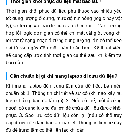
Thời gian khôi phục dữ liệu mất bao lâu?
Thời gian khôi phục dữ liệu phụ thuộc vào nhiều yếu
tố: dung lượng ổ cứng, mức độ hư hỏng (logic hay vật
lý), số lượng và loại dữ liệu cần khôi phục. Các trường
hợp lỗi logic đơn giản có thể chỉ mất vài giờ, trong khi
lỗi vật lý nặng hoặc ổ cứng dung lượng lớn có thể kéo
dài từ vài ngày đến một tuần hoặc hơn. Kỹ thuật viên
sẽ cung cấp ước tính thời gian cụ thể sau khi kiểm tra
ban đầu.
Cần chuẩn bị gì khi mang laptop đi cứu dữ liệu?
Khi mang laptop đến trung tâm cứu dữ liệu, bạn nên
chuẩn bị: 1. Thông tin chi tiết về sự cố (khi nào xảy ra,
triệu chứng, bạn đã làm gì). 2. Nếu có thể, một ổ cứng
ngoài có dung lượng đủ lớn để chứa dữ liệu được khôi
phục. 3. Sao lưu các dữ liệu còn lại (nếu có thể truy
cập được) để đảm bảo an toàn. 4. Thông tin liên hệ đầy
đủ để trung tâm có thể liên lạc khi cần.