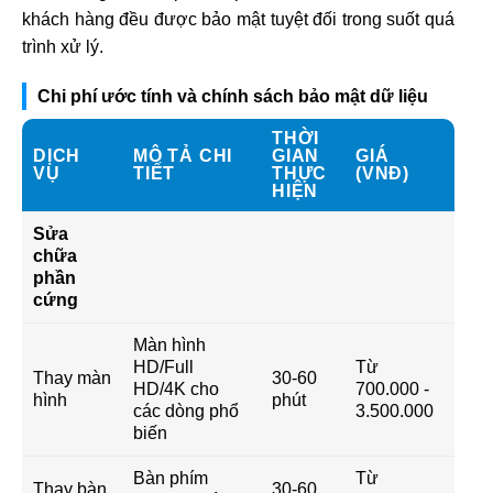
khách hàng đều được bảo mật tuyệt đối trong suốt quá
trình xử lý.
Chi phí ước tính và chính sách bảo mật dữ liệu
THỜI
DỊCH
MÔ TẢ CHI
GIAN
GIÁ
VỤ
TIẾT
THỰC
(VNĐ)
HIỆN
Sửa
chữa
phần
cứng
Màn hình
HD/Full
Từ
Thay màn
30-60
HD/4K cho
700.000 -
hình
phút
các dòng phổ
3.500.000
biến
Bàn phím
Từ
Thay bàn
30-60