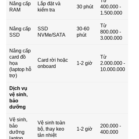
Từ
Nâng cấp
Lắp đặt và
30 phút
400.000 -
RAM
kiểm tra
1.500.000
Từ
Nâng cấp
SSD
30-60
800.000 -
SSD
NVMe/SATA
phút
3.000.000
Nâng cấp
card đồ
Từ
Card rời hoặc
họa
1-2 giờ
2.000.000 -
onboard
(laptop hỗ
10.000.000
trợ)
Dịch vụ
vệ sinh,
bảo
dưỡng
Vệ sinh,
Vệ sinh toàn
bảo
200.000 -
bộ, thay keo
1-2 giờ
dưỡng
400.000
tản nhiệt
laptop