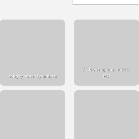
Dịch vụ nạp mực máy in
công ty sửa máy tính pci
PCI