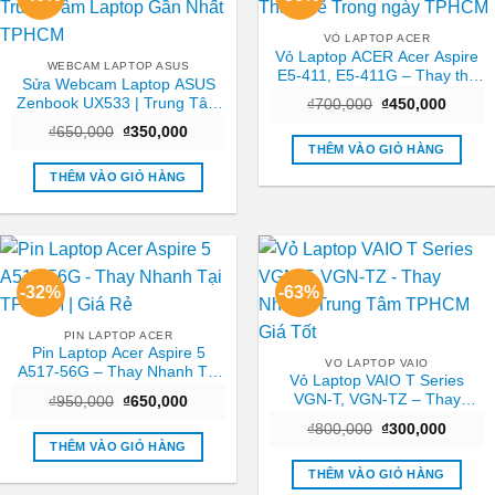
VỎ LAPTOP ACER
Vỏ Laptop ACER Acer Aspire
WEBCAM LAPTOP ASUS
E5-411, E5-411G – Thay thế
Sửa Webcam Laptop ASUS
Trong ngày TPHCM
Zenbook UX533 | Trung Tâm
Giá
Giá
₫
700,000
₫
450,000
gốc
hiện
Laptop Gần Nhất TPHCM
Giá
Giá
₫
650,000
₫
350,000
là:
tại
gốc
hiện
₫700,000.
là:
THÊM VÀO GIỎ HÀNG
là:
tại
₫450,0
₫650,000.
là:
THÊM VÀO GIỎ HÀNG
₫350,000.
-32%
-63%
PIN LAPTOP ACER
Pin Laptop Acer Aspire 5
VO LAPTOP VAIO
A517-56G – Thay Nhanh Tại
Vỏ Laptop VAIO T Series
TPHCM | Giá Rẻ
VGN-T, VGN-TZ – Thay
Giá
Giá
₫
950,000
₫
650,000
gốc
hiện
Nhanh Trung Tâm TPHCM
Giá
Giá
là:
tại
₫
800,000
₫
300,000
Giá Tốt
gốc
hiện
₫950,000.
là:
THÊM VÀO GIỎ HÀNG
là:
tại
₫650,000.
₫800,000.
là:
THÊM VÀO GIỎ HÀNG
₫300,0