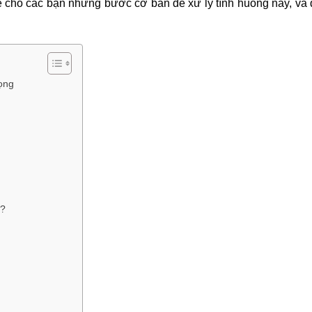
a sẻ cho các bạn những bước cơ bản để xử lý tình huống này, và
ọng
ì?