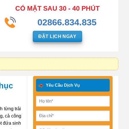
CÓ MẶT SAU 30 - 40 PHÚT
02866.834.835
ĐẶT LỊCH NGAY
phục
Yêu Cầu Dịch Vụ
h từng trải
g, cả công
t đứa sinh