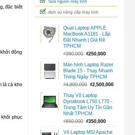
Sửa nguồn máy tính
g, đặc biệt
dịch vụ nâng cấp máy tính
Quạt Laptop APPLE
MacBook A1181 - Lắp
Đặt Nhanh | Giá Rẻ
TPHCM
 khởi động
Giá
Giá
₫
380,000
₫
250,000
gốc
hiện
Màn hình Laptop Razer
là:
tại
Blade 15 - Thay Nhanh
₫380,000.
là:
Trong Ngày TPHCM
₫250,000.
Giá
Giá
₫
4,800,000
₫
2,500,000
m là cả kho
gốc
hiện
Thay Vỏ Laptop
là:
tại
Dynabook L750 L770 -
₫4,800,000.
là:
Trung Tâm Uy Tín Gần
₫2,500,00
Nhất TPHCM
 khôi phục
Giá
Giá
₫
850,000
₫
350,000
gốc
hiện
Vỏ Laptop MSI Apache
là:
tại