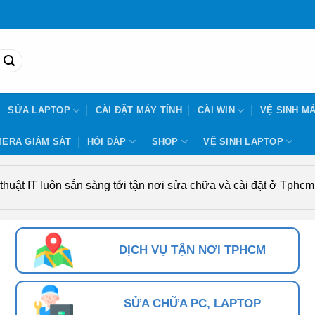
SỬA LAPTOP
CÀI ĐẶT MÁY TÍNH
CÀI WIN
VỆ SINH MÁ
ERA GIÁM SÁT
HỎI ĐÁP
SHOP
VỆ SINH LAPTOP
uật IT luôn sẵn sàng tới tận nơi sửa chữa và cài đặt ở Tphcm. 
DỊCH VỤ TẬN NƠI TPHCM
SỬA CHỮA PC, LAPTOP