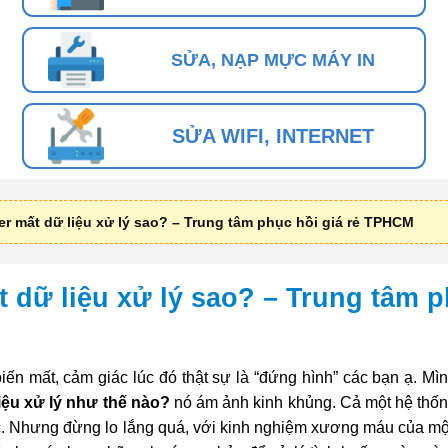
SỬA, NẠP MỰC MÁY IN
SỬA WIFI, INTERNET
r mất dữ liệu xử lý sao? – Trung tâm phục hồi giá rẻ TPHCM
 dữ liệu xử lý sao? – Trung tâm 
iến mất, cảm giác lúc đó thật sự là “đứng hình” các bạn ạ. Mìn
iệu xử lý như thế nào?
nó ám ảnh kinh khủng. Cả một hệ thốn
tắc. Nhưng đừng lo lắng quá, với kinh nghiệm xương máu của mộ