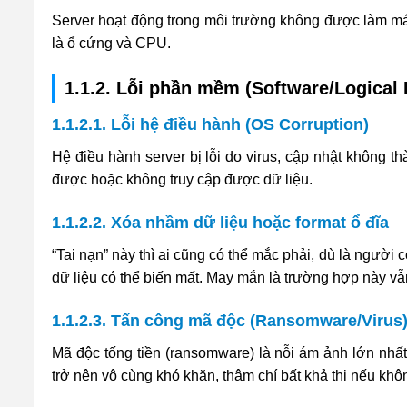
Server hoạt động trong môi trường không được làm mát 
là ổ cứng và CPU.
1.1.2. Lỗi phần mềm (Software/Logical 
1.1.2.1. Lỗi hệ điều hành (OS Corruption)
Hệ điều hành server bị lỗi do virus, cập nhật không 
được hoặc không truy cập được dữ liệu.
1.1.2.2. Xóa nhầm dữ liệu hoặc format ổ đĩa
“Tai nạn” này thì ai cũng có thể mắc phải, dù là người 
dữ liệu có thể biến mất. May mắn là trường hợp này vẫ
1.1.2.3. Tấn công mã độc (Ransomware/Virus
Mã độc tống tiền (ransomware) là nỗi ám ảnh lớn nhất
trở nên vô cùng khó khăn, thậm chí bất khả thi nếu khô