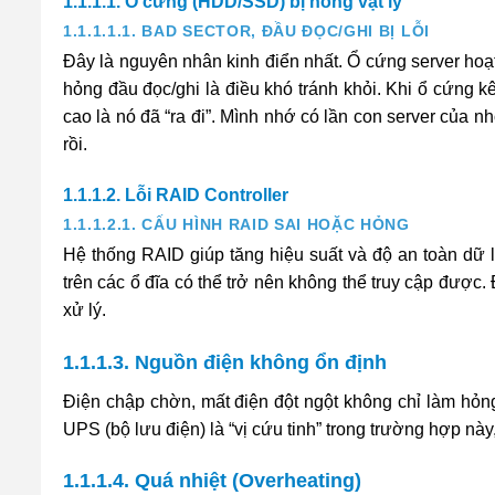
1.1.1.1. Ổ cứng (HDD/SSD) bị hỏng vật lý
1.1.1.1.1. BAD SECTOR, ĐẦU ĐỌC/GHI BỊ LỖI
Đây là nguyên nhân kinh điển nhất. Ổ cứng server hoạt 
hỏng đầu đọc/ghi là điều khó tránh khỏi. Khi ổ cứng k
cao là nó đã “ra đi”. Mình nhớ có lần con server của n
rồi.
1.1.1.2. Lỗi RAID Controller
1.1.1.2.1. CẤU HÌNH RAID SAI HOẶC HỎNG
Hệ thống RAID giúp tăng hiệu suất và độ an toàn dữ li
trên các ổ đĩa có thể trở nên không thể truy cập được
xử lý.
1.1.1.3. Nguồn điện không ổn định
Điện chập chờn, mất điện đột ngột không chỉ làm hỏng 
UPS (bộ lưu điện) là “vị cứu tinh” trong trường hợp nà
1.1.1.4. Quá nhiệt (Overheating)