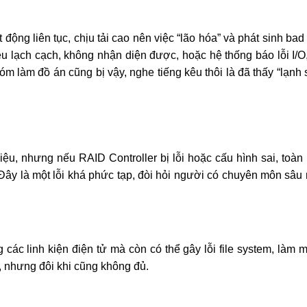
động liên tục, chịu tải cao nên việc “lão hóa” và phát sinh bad
êu lạch cạch, không nhận diện được, hoặc hệ thống báo lỗi I/O
hóm làm đồ án cũng bị vậy, nghe tiếng kêu thôi là đã thấy “lạnh
ệu, nhưng nếu RAID Controller bị lỗi hoặc cấu hình sai, toàn 
. Đây là một lỗi khá phức tạp, đòi hỏi người có chuyên môn sâu
các linh kiện điện tử mà còn có thể gây lỗi file system, làm m
y, nhưng đôi khi cũng không đủ.