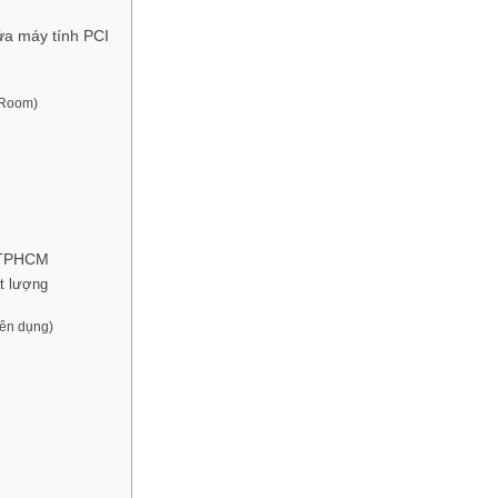
Sửa máy tính PCI
 Room)
i TPHCM
ất lượng
yên dụng)