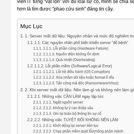
viên IT từng “vật lộn” với đủ loại sự cố, mình sẽ chi
hơn là tìm được “phao cứu sinh” đáng tin cậy.
Mục Lục
1. Server mất dữ liệu: Nguyên nhân và mức độ nghiêm tr
1.1. Các nguyên nhân phổ biến khiến server “đổ bệnh”
1.1.1. Lỗi phần cứng (Hardware Failure)
1.1.1.3. Nguồn điện không ổn định
1.1.1.4. Quá nhiệt (Overheating)
1.1.2. Lỗi phần mềm (Software/Logical Error)
1.1.2.1. Lỗi hệ điều hành (OS Corruption)
1.1.2.2. Xóa nhầm dữ liệu hoặc format ổ đĩa
1.1.2.3. Tấn công mã độc (Ransomware/Virus)
2. Khi server mất dữ liệu: Nên làm gì và không nên làm g
2.1. Những việc CẦN LÀM ngay lập tức
2.1.1. Ngắt nguồn server
2.1.2. Không tự ý can thiệp sâu
2.1.3. Ghi lại toàn bộ thông tin sự cố
2.2. Những việc TUYỆT ĐỐI KHÔNG NÊN LÀM
2.2.1. Khởi động lại server liên tục
2.2.2. Chạy phần mềm quét lỗi/chống phân mảnh