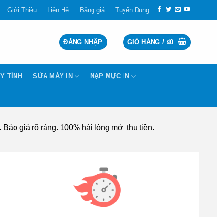
Giới Thiệu
Liên Hệ
Bảng giá
Tuyển Dụng
ĐĂNG NHẬP
GIỎ HÀNG /
₫
0
Y TÍNH
SỬA MÁY IN
NẠP MỰC IN
Báo giá rõ ràng. 100% hài lòng mới thu tiền.