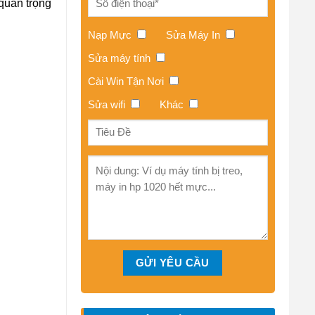
 quan trọng
Nạp Mực
Sửa Máy In
Sửa máy tính
Cài Win Tận Nơi
Sửa wifi
Khác